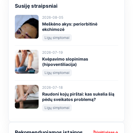
Susiję straipsniai
2026-08-05
Meškėno akys: periorbitinė
ekchimozė
Ligų simptomai
2026-07-19
Kvėpavimo slopinimas
(hipoventiliacija)
Ligų simptomai
2026-07-18
Raudoni kojų pirštai: kas sukelia šią
pėdų sveikatos problemą?
Ligų simptomai
Rekomenduojamos įstaigos
Žiūrėti visas →