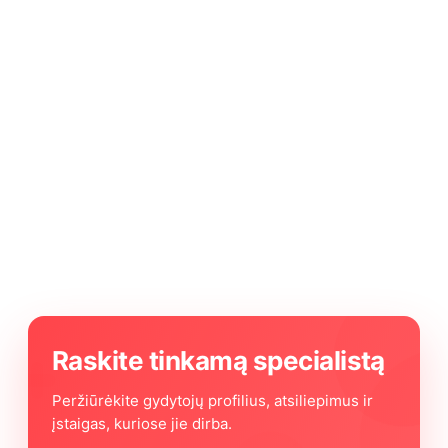
Raskite tinkamą specialistą
Peržiūrėkite gydytojų profilius, atsiliepimus ir
įstaigas, kuriose jie dirba.