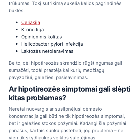
trūkumas. Tokį sutrikimą sukelia kelios pagrindinės
būklės:
Celiakija
Krono liga
Opinioninis kolitas
Helicobacter pylori infekcija
Laktozės netoleravimas
Be to, dėl hipotireozės skrandžio rūgštingumas gali
sumažėti, todėl prastėja kai kurių medžiagų,
pavyzdžiui, geležies, pasisavinimas.
Ar hipotireozės simptomai gali slėpti
kitas problemas?
Neretai nuovargis ar susilpnėjusi dėmesio
koncentracija gali būti ne tik hipotireozės simptomai,
bet ir geležies stokos požymiai. Kadangi šie požymiai
panašūs, kartais sunku pastebėti, jog problema – ne
vien tik skydliaukės veiklos sulėtėjimas.