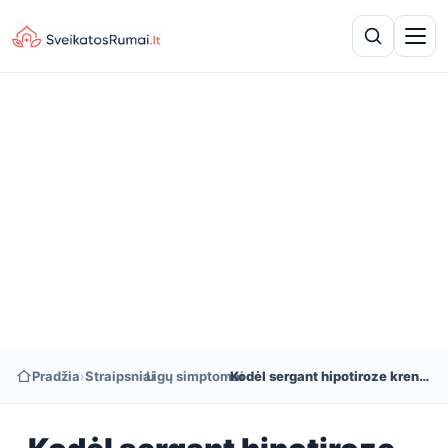
Pradžia
›
Straipsniai
›
Ligų simptomai
›
Kodėl sergant hipotiroze krenta svoris?