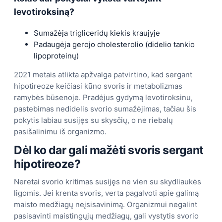
levotiroksiną?
Sumažėja trigliceridų kiekis kraujyje
Padaugėja gerojo cholesterolio (didelio tankio
lipoproteinų)
2021 metais atlikta apžvalga patvirtino, kad sergant
hipotireoze keičiasi kūno svoris ir metabolizmas
ramybės būsenoje. Pradėjus gydymą levotiroksinu,
pastebimas nedidelis svorio sumažėjimas, tačiau šis
pokytis labiau susijęs su skysčių, o ne riebalų
pasišalinimu iš organizmo.
Dėl ko dar gali mažėti svoris sergant
hipotireoze?
Neretai svorio kritimas susijęs ne vien su skydliaukės
ligomis. Jei krenta svoris, verta pagalvoti apie galimą
maisto medžiagų neįsisavinimą. Organizmui negalint
pasisavinti maistingųjų medžiagų, gali vystytis svorio