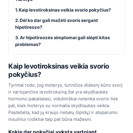
1. Kaip levotiroksinas veikia svorio pokyčius?
2. Dėl ko dar gali mažėti svoris sergant
hipotireoze?
3. Ar hipotireozės simptomai gali slėpti kitas
problemas?
Kaip levotiroksinas veikia svorio
pokyčius?
Tyrimai rodo, jog moterys, turinčios didesnį kūno svorį
ir vartojančios levotiroksiną (tai yra skydliaukės
hormono pakaitalas), vidutiniškai netenka svorio tiek
pat, kiek moterys su normalia skydliaukės veikla.
Pastebėta, kad jų kraujo riebalų (lipidų) ir atsparumo
insulinui rodikliai taip pat būna mažesni.
Kokie dar pokyčiai vyksta vartojant