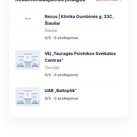
Rezus | Klinika Gumbinės g. 33C,
Šiauliai
Šiauliai
0/5 · 0 atsiliepimai
VšĮ „Tauragės Psichikos Sveikatos
Centras”
Tauragė
0/5 · 0 atsiliepimai
UAB „Baltoptik”
0/5 · 0 atsiliepimai