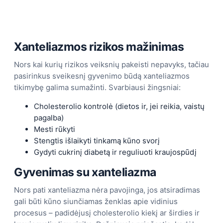
Xanteliazmos rizikos mažinimas
Nors kai kurių rizikos veiksnių pakeisti nepavyks, tačiau
pasirinkus sveikesnį gyvenimo būdą xanteliazmos
tikimybę galima sumažinti. Svarbiausi žingsniai:
Cholesterolio kontrolė (dietos ir, jei reikia, vaistų
pagalba)
Mesti rūkyti
Stengtis išlaikyti tinkamą kūno svorį
Gydyti cukrinį diabetą ir reguliuoti kraujospūdį
Gyvenimas su xanteliazma
Nors pati xanteliazma nėra pavojinga, jos atsiradimas
gali būti kūno siunčiamas ženklas apie vidinius
procesus – padidėjusį cholesterolio kiekį ar širdies ir