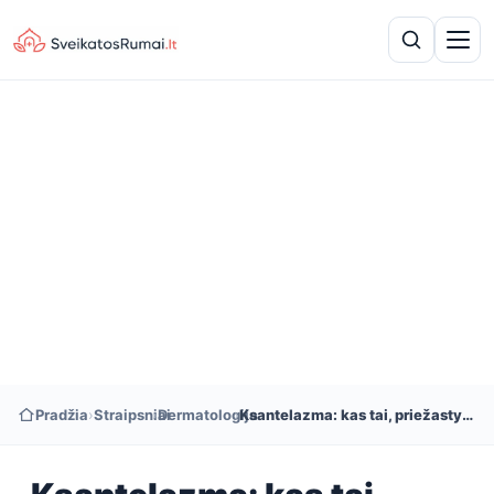
Pradžia
›
Straipsniai
›
Dermatologija
›
Ksantelazma: kas tai, priežastys ir gydymas