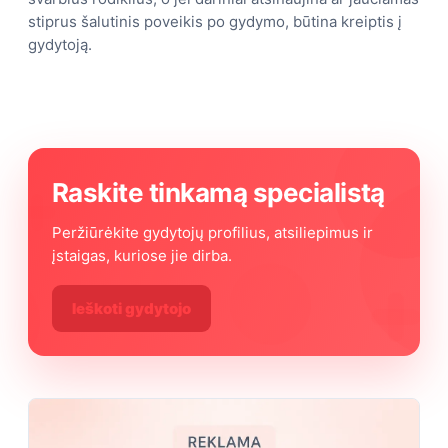
stiprus šalutinis poveikis po gydymo, būtina kreiptis į
gydytoją.
Raskite tinkamą specialistą
Peržiūrėkite gydytojų profilius, atsiliepimus ir
įstaigas, kuriose jie dirba.
Ieškoti gydytojo