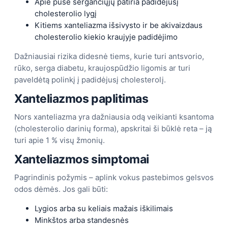
Apie pusė sergančiųjų patiria padidėjusį
cholesterolio lygį
Kitiems xanteliazma išsivysto ir be akivaizdaus
cholesterolio kiekio kraujyje padidėjimo
Dažniausiai rizika didesnė tiems, kurie turi antsvorio,
rūko, serga diabetu, kraujospūdžio ligomis ar turi
paveldėtą polinkį į padidėjusį cholesterolį.
Xanteliazmos paplitimas
Nors xanteliazma yra dažniausia odą veikianti ksantoma
(cholesterolio darinių forma), apskritai ši būklė reta – ją
turi apie 1 % visų žmonių.
Xanteliazmos simptomai
Pagrindinis požymis – aplink vokus pastebimos gelsvos
odos dėmės. Jos gali būti:
Lygios arba su keliais mažais iškilimais
Minkštos arba standesnės