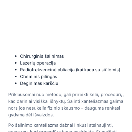
Chirurginis šalinimas
Lazerių operacija
Radiofrekvencinė abliacija (kai kada su siūlėmis)
Cheminis pilingas
Deginimas karščiu
Priklausomai nuo metodo, gali prireikti kelių procedūrų,
kad dariniai visiškai išnyktų. Šalinti xanteliazmas galima
nors jos nesukelia fizinio skausmo – dauguma renkasi
gydymą dėl išvaizdos.
Po šalinimo xanteliazma dažnai linkusi atsinaujinti,
nesvarbu, kuri procedūra buvo pasirinkta. Sumažinti