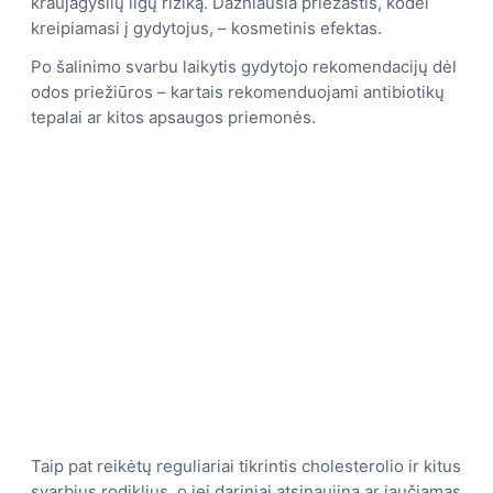
kraujagyslių ligų riziką. Dažniausia priežastis, kodėl
kreipiamasi į gydytojus, – kosmetinis efektas.
Po šalinimo svarbu laikytis gydytojo rekomendacijų dėl
odos priežiūros – kartais rekomenduojami antibiotikų
tepalai ar kitos apsaugos priemonės.
Taip pat reikėtų reguliariai tikrintis cholesterolio ir kitus
svarbius rodiklius, o jei dariniai atsinaujina ar jaučiamas