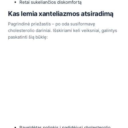
Retai sukeliančios diskomfortą
Kas lemia xanteliazmos atsiradimą
Pagrindinė priežastis – po oda susiformavę
cholesterolio dariniai. Išskiriami keli veiksniai, galintys
paskatinti šią būklę:
Paveldėtas polinkis į padidėjusį cholesterolio