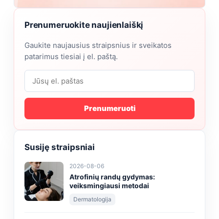
Prenumeruokite naujienlaiškį
Gaukite naujausius straipsnius ir sveikatos
patarimus tiesiai į el. paštą.
Prenumeruoti
Susiję straipsniai
2026-08-06
Atrofinių randų gydymas:
veiksmingiausi metodai
Dermatologija