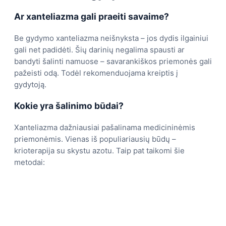
Ar xanteliazma gali praeiti savaime?
Be gydymo xanteliazma neišnyksta – jos dydis ilgainiui
gali net padidėti. Šių darinių negalima spausti ar
bandyti šalinti namuose – savarankiškos priemonės gali
pažeisti odą. Todėl rekomenduojama kreiptis į
gydytoją.
Kokie yra šalinimo būdai?
Xanteliazma dažniausiai pašalinama medicininėmis
priemonėmis. Vienas iš populiariausių būdų –
krioterapija su skystu azotu. Taip pat taikomi šie
metodai: