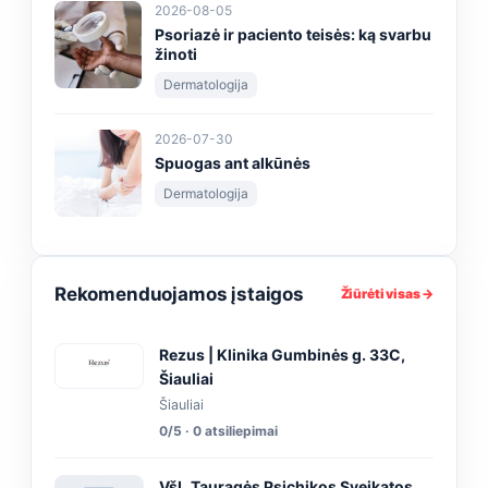
2026-08-05
Psoriazė ir paciento teisės: ką svarbu
žinoti
Dermatologija
2026-07-30
Spuogas ant alkūnės
Dermatologija
Rekomenduojamos įstaigos
Žiūrėti visas →
Rezus | Klinika Gumbinės g. 33C,
Šiauliai
Šiauliai
0/5 · 0 atsiliepimai
VšĮ „Tauragės Psichikos Sveikatos