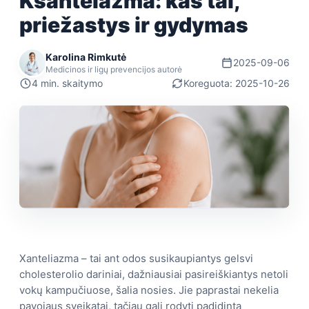
Ksantelazma: kas tai,
priežastys ir gydymas
Karolina Rimkutė
2025-09-06
Medicinos ir ligų prevencijos autorė
4 min. skaitymo
Koreguota: 2025-10-26
Xanteliazma – tai ant odos susikaupiantys gelsvi
cholesterolio dariniai, dažniausiai pasireiškiantys netoli
vokų kampučiuose, šalia nosies. Jie paprastai nekelia
pavojaus sveikatai, tačiau gali rodyti padidintą