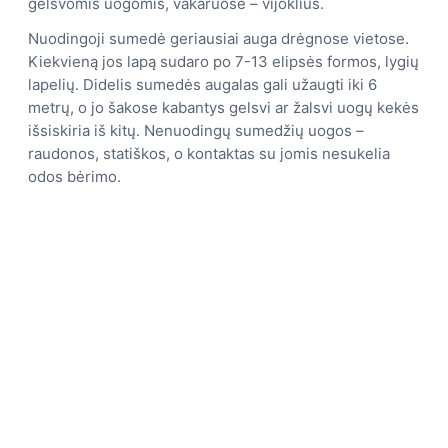
gelsvomis uogomis, vakaruose – vijoklius.
Nuodingoji sumedė geriausiai auga drėgnose vietose.
Kiekvieną jos lapą sudaro po 7-13 elipsės formos, lygių
lapelių. Didelis sumedės augalas gali užaugti iki 6
metrų, o jo šakose kabantys gelsvi ar žalsvi uogų kekės
išsiskiria iš kitų. Nenuodingų sumedžių uogos –
raudonos, statiškos, o kontaktas su jomis nesukelia
odos bėrimo.