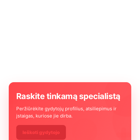
Raskite tinkamą specialistą
Peržiūrėkite gydytojų profilius, atsiliepimus ir
įstaigas, kuriose jie dirba.
Ieškoti gydytojo