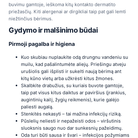
buvimu gamtoje, ieškoma kitų kontakto dermatito
priežasčių. Kiti alergenai ar dirgikliai taip pat gali lemti
niežtinčius bėrimus.
Gydymo ir malšinimo būdai
Pirmoji pagalba ir higiena
Kuo skubiau nuplaukite odą drungnu vandeniu su
muilu, kad pašalintumėte aliejų. Priešingu atveju
urušiolis gali išplisti ir sukelti naują bėrimą ant
kitų kūno vietų arba užkrėsti kitus žmones.
Skalbkite drabužius, su kuriais buvote gamtoje,
taip pat visus kitus daiktus ar paviršius (įrankius,
augintinių kailį, žygių reikmenis), kurie galėjo
paliesti augalą.
Stenkitės nekasyti – tai mažina infekcijų riziką.
Pūslelių neliesti ir nepažeisti odos – viršutinis
sluoksnis saugo nuo dar sunkesnių pažeidimų.
Oda turi būti sausa ir švari – infekcijos požymiams