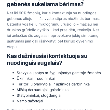
gebenės sukeliama bėrimas?
Net iki 90% žmonių, kurie kontaktuoja su nuodingos
gebenės aliejumi, išsivysto stiprus niežtintis bėrimas.
Užtenka vos kelių mikrogramų urušiolio – mažiau nei
druskos grūdelio dydžio – kad prasidėtų reakcija. Net
jei anksčiau šis augalas neprovokavo jokių simptomų,
jautrumas jam gali išsivystyti bet kuriuo gyvenimo
etapu.
Kas dažniausiai kontaktuoja su
nuodingais augalais?
Stovyklaujantys ar žygiuojantys gamtoje žmonės
Ūkininkai ir sodininkai
Teritorijų tvarkytojai ir aplinkos darbininkai
Miškų darbuotojai, gaisrininkai
Statybininkai, stogdengiai
Namo dažytojai