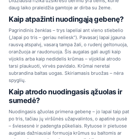
Didžiausia rizika užsikrėsti bėrimu yra tiems, kurie
daug laiko praleidžia gamtoje ar dirba su žeme.
Kaip atpažinti nuodingąją gebenę?
Pagrindinis ženklas – trys lapeliai ant vieno stiebelio
(„lapai po tris – geriau neliesk“). Pavasarį lapai įgauna
rausvą atspalvį, vasarą tampa žali, o rudenį geltonuoja,
oranžuoja ar raudonuoja. Šis augalas gali augti kaip
vijoklis arba kaip nedidelis krūmas – vijokliai atrodo
tarsi plaukuoti, virvės pavidalo. Krūmai neretai
subrandina baltas uogas. Skiriamasis bruožas – nėra
spyglių.
Kaip atrodo nuodingasis ąžuolas ir
sumedė?
Nuodingasis ąžuolas primena gebenę – jo lapai taip pat
po tris, tačiau jų viršūnės užapvalintos, o apatinė pusė
– šviesesnė ir padengta pūkeliais. Rytuose ir pietuose
augalas dažniausiai formuoja krūmus su baltomis ar