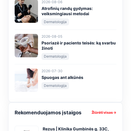
2026-08-06
Atrofinių randų gydymas:
veiksmingiausi metodai
Dermatologija
2026-08-05
Psoriazė ir paciento teisės: ką svarbu
žinoti
Dermatologija
2026-07-30
Spuogas ant alkūnės
Dermatologija
Rekomenduojamos įstaigos
Žiūrėti visas →
Rezus | Klinika Gumbinės g. 33C,