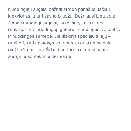
Nuodingieji augalai dažnai atrodo panašūs, tačiau
kiekvienas jų turi savitų bruožų. Dažniausi Lietuvoje
žinomi nuodingi augalai, sukeliantys alergines
reakcijas, yra nuodingoji gebenė, nuodingasis ąžuolas
ir nuodingoji sumedė. Jie išskiria specialų aliejų –
urušiolį, kuris patekęs ant odos sukelia nemalonią
niežtinčią bėrimą. Ši bėrimo forma dar vadinama
alerginiu kontaktiniu dermatitu.