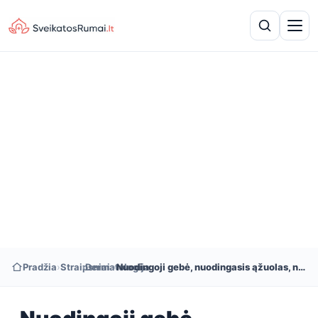
Pradžia
›
Straipsniai
›
Dermatologija
›
Nuodingoji gebė, nuodingasis ąžuolas, nuodingoji sumakmedė: simptomai, priežastys ir gydymas