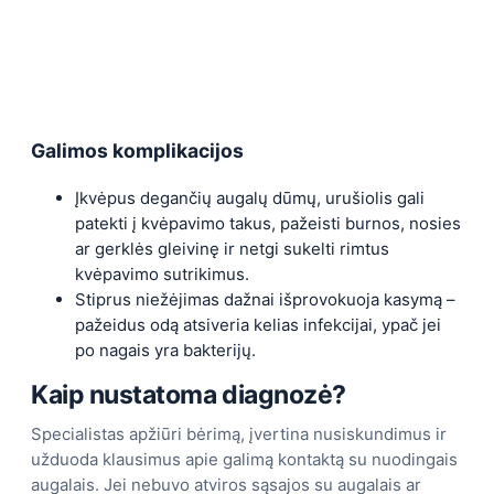
Galimos komplikacijos
Įkvėpus degančių augalų dūmų, urušiolis gali
patekti į kvėpavimo takus, pažeisti burnos, nosies
ar gerklės gleivinę ir netgi sukelti rimtus
kvėpavimo sutrikimus.
Stiprus niežėjimas dažnai išprovokuoja kasymą –
pažeidus odą atsiveria kelias infekcijai, ypač jei
po nagais yra bakterijų.
Kaip nustatoma diagnozė?
Specialistas apžiūri bėrimą, įvertina nusiskundimus ir
užduoda klausimus apie galimą kontaktą su nuodingais
augalais. Jei nebuvo atviros sąsajos su augalais ar