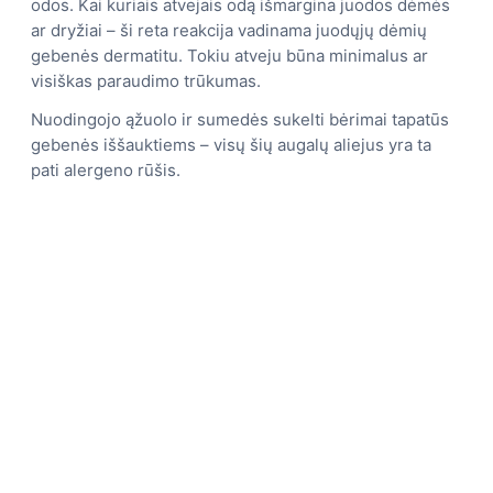
odos. Kai kuriais atvejais odą išmargina juodos dėmės
ar dryžiai – ši reta reakcija vadinama juodųjų dėmių
gebenės dermatitu. Tokiu atveju būna minimalus ar
visiškas paraudimo trūkumas.
Nuodingojo ąžuolo ir sumedės sukelti bėrimai tapatūs
gebenės iššauktiems – visų šių augalų aliejus yra ta
pati alergeno rūšis.