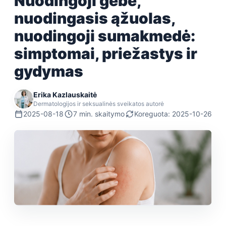
Nuodingoji gebė,
nuodingasis ąžuolas,
nuodingoji sumakmedė:
simptomai, priežastys ir
gydymas
Erika Kazlauskaitė
Dermatologijos ir seksualinės sveikatos autorė
2025-08-18
7 min. skaitymo
Koreguota: 2025-10-26