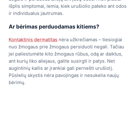
išplis simptomai, lemia, kiek urušiolio pateko ant odos
ir individualus jautrumas.
Ar bėrimas perduodamas kitiems?
Kontaktinis dermatitas
nėra užkrečiamas – tiesiogiai
nuo žmogaus prie žmogaus persiduoti negali. Tačiau
jei paliestumėte kito žmogaus rūbus, odą ar daiktus,
ant kurių liko aliejaus, galite susirgti ir patys. Net
augintinių kailis ar įrankiai gali pernešti urušiolį.
Pūslelių skystis nėra pavojingas ir nesukelia naujų
bėrimų.