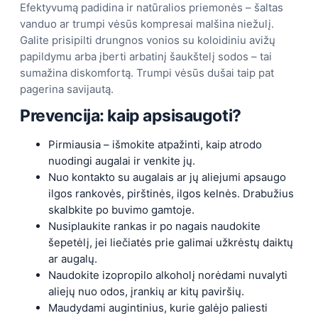
Efektyvumą padidina ir natūralios priemonės – šaltas
vanduo ar trumpi vėsūs kompresai malšina niežulį.
Galite prisipilti drungnos vonios su koloidiniu avižų
papildymu arba įberti arbatinį šaukštelį sodos – tai
sumažina diskomfortą. Trumpi vėsūs dušai taip pat
pagerina savijautą.
Prevencija: kaip apsisaugoti?
Pirmiausia – išmokite atpažinti, kaip atrodo
nuodingi augalai ir venkite jų.
Nuo kontakto su augalais ar jų aliejumi apsaugo
ilgos rankovės, pirštinės, ilgos kelnės. Drabužius
skalbkite po buvimo gamtoje.
Nusiplaukite rankas ir po nagais naudokite
šepetėlį, jei liečiatės prie galimai užkrėstų daiktų
ar augalų.
Naudokite izopropilo alkoholį norėdami nuvalyti
aliejų nuo odos, įrankių ar kitų paviršių.
Maudydami augintinius, kurie galėjo paliesti