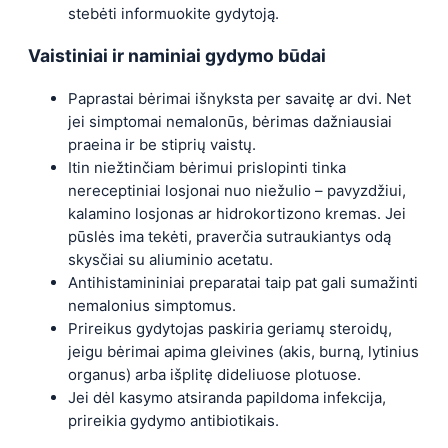
stebėti informuokite gydytoją.
Vaistiniai ir naminiai gydymo būdai
Paprastai bėrimai išnyksta per savaitę ar dvi. Net
jei simptomai nemalonūs, bėrimas dažniausiai
praeina ir be stiprių vaistų.
Itin niežtinčiam bėrimui prislopinti tinka
nereceptiniai losjonai nuo niežulio – pavyzdžiui,
kalamino losjonas ar hidrokortizono kremas. Jei
pūslės ima tekėti, praverčia sutraukiantys odą
skysčiai su aliuminio acetatu.
Antihistamininiai preparatai taip pat gali sumažinti
nemalonius simptomus.
Prireikus gydytojas paskiria geriamų steroidų,
jeigu bėrimai apima gleivines (akis, burną, lytinius
organus) arba išplitę dideliuose plotuose.
Jei dėl kasymo atsiranda papildoma infekcija,
prireikia gydymo antibiotikais.