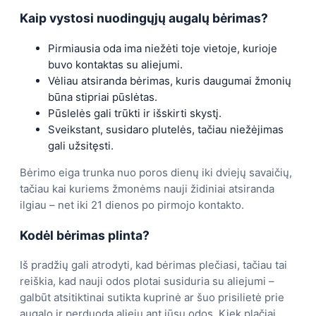
Kaip vystosi nuodingųjų augalų bėrimas?
Pirmiausia oda ima niežėti toje vietoje, kurioje
buvo kontaktas su aliejumi.
Vėliau atsiranda bėrimas, kuris daugumai žmonių
būna stipriai pūslėtas.
Pūslelės gali trūkti ir išskirti skystį.
Sveikstant, susidaro plutelės, tačiau niežėjimas
gali užsitęsti.
Bėrimo eiga trunka nuo poros dienų iki dviejų savaičių,
tačiau kai kuriems žmonėms nauji židiniai atsiranda
ilgiau – net iki 21 dienos po pirmojo kontakto.
Kodėl bėrimas plinta?
Iš pradžių gali atrodyti, kad bėrimas plečiasi, tačiau tai
reiškia, kad nauji odos plotai susiduria su aliejumi –
galbūt atsitiktinai sutikta kuprinė ar šuo prisilietė prie
augalo ir perduoda aliejų ant jūsų odos. Kiek plačiai