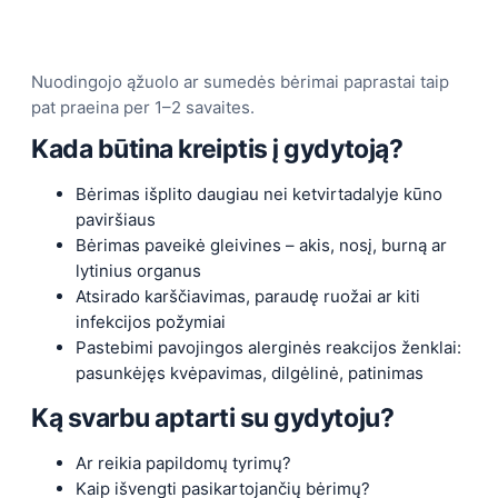
Nuodingojo ąžuolo ar sumedės bėrimai paprastai taip
pat praeina per 1–2 savaites.
Kada būtina kreiptis į gydytoją?
Bėrimas išplito daugiau nei ketvirtadalyje kūno
paviršiaus
Bėrimas paveikė gleivines – akis, nosį, burną ar
lytinius organus
Atsirado karščiavimas, paraudę ruožai ar kiti
infekcijos požymiai
Pastebimi pavojingos alerginės reakcijos ženklai:
pasunkėjęs kvėpavimas, dilgėlinė, patinimas
Ką svarbu aptarti su gydytoju?
Ar reikia papildomų tyrimų?
Kaip išvengti pasikartojančių bėrimų?