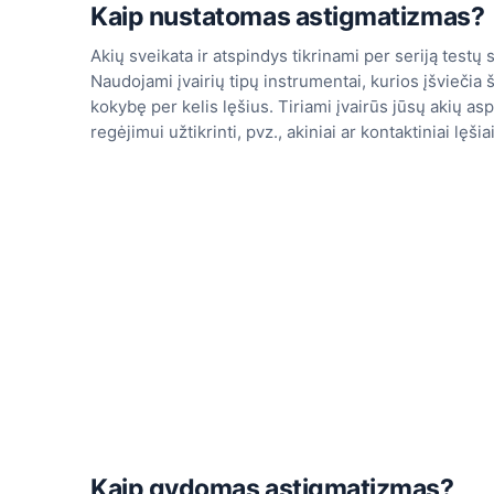
Kaip nustatomas astigmatizmas?
Akių sveikata ir atspindys tikrinami per seriją testų
Naudojami įvairių tipų instrumentai, kurios įšviečia 
kokybę per kelis lęšius. Tiriami įvairūs jūsų akių as
regėjimui užtikrinti, pvz., akiniai ar kontaktiniai lęšiai
Kaip gydomas astigmatizmas?