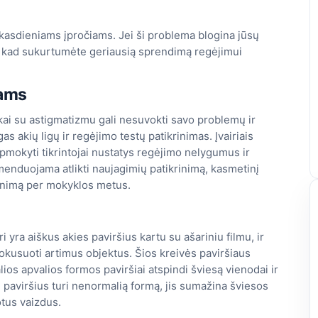
 kasdieniams įpročiams. Jei ši problema blogina jūsų
ją, kad sukurtumėte geriausią sprendimą regėjimui
iams
ai su astigmatizmu gali nesuvokti savo problemų ir
as akių ligų ir regėjimo testų patikrinimas. Įvairiais
 apmokyti tikrintojai nustatys regėjimo nelygumus ir
enduojama atlikti naujagimių patikrinimą, kasmetinį
krinimą per mokyklos metus.
 yra aiškus akies paviršius kartu su ašariniu filmu, ir
i fokusuoti artimus objektus. Šios kreivės paviršiaus
alios apvalios formos paviršiai atspindi šviesą vienodai ir
i paviršius turi nenormalią formą, jis sumažina šviesos
tus vaizdus.