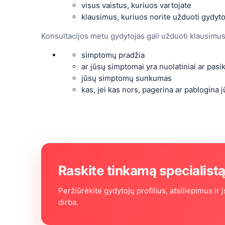
visus vaistus, kuriuos vartojate
klausimus, kuriuos norite užduoti gydyto
Konsultacijos metu gydytojas gali užduoti klausimus,
simptomų pradžia
ar jūsų simptomai yra nuolatiniai ar pasi
jūsų simptomų sunkumas
kas, jei kas nors, pagerina ar pablogina
Raskite tinkamą specialist
Peržiūrėkite gydytojų profilius, atsiliepimus ir į
dirba.