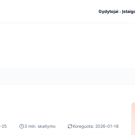
⌄
Gydytojai
Įstaig
-25
3 min. skaitymo
Koreguota: 2026-01-18