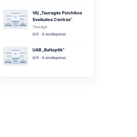
VšĮ „Tauragės Psichikos
Sveikatos Centras”
Tauragė
0/5 · 0 atsiliepimai
UAB „Baltoptik”
0/5 · 0 atsiliepimai