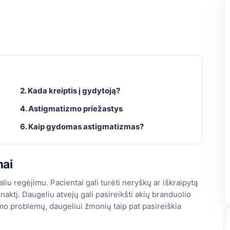
2. Kada kreiptis į gydytoją?
4. Astigmatizmo priežastys
6. Kaip gydomas astigmatizmas?
mai
iu regėjimu. Pacientai gali turėti neryškų ar iškraipytą
naktį. Daugeliu atvejų gali pasireikšti akių branduolio
mo problemų, daugeliui žmonių taip pat pasireiškia