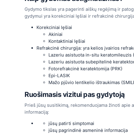
Gydymo tikslas yra pagerinti aiškų regėjimą ir pato
gydymui yra korekciniai lęšiai ir refrakcinė chirurgij
Korekciniai lęšiai
Akiniai
Kontaktiniai lęšiai
Refrakcinė chirurgija: yra kelios įvairios refra
Lazeriu asistuota in-situ keratomileuzis
Lazeriu asistuota subepitelinė keratekt
Fotorefrakcinė keratektomija (PRK)
Epi-LASIK
Mažo pjūvio lentikelio ištraukimas (SMIL
Ruošimasis vizitui pas gydytoją
Prieš jūsų susitikimą, rekomenduojama žinoti apie apr
informaciją:
jūsų patirti simptomai
jūsų pagrindinė asmeninė informacija