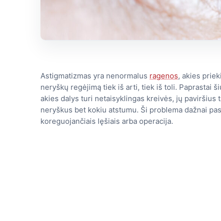
Astigmatizmas yra nenormalus
ragenos
, akies prie
neryškų regėjimą tiek iš arti, tiek iš toli. Paprastai 
akies dalys turi netaisyklingas kreivės, jų paviršius
neryškus bet kokiu atstumu. Ši problema dažnai pas
koreguojančiais lęšiais arba operacija.