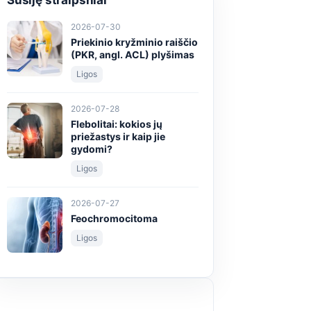
Susiję straipsniai
2026-07-30
Priekinio kryžminio raiščio
(PKR, angl. ACL) plyšimas
Ligos
2026-07-28
Flebolitai: kokios jų
priežastys ir kaip jie
gydomi?
Ligos
2026-07-27
Feochromocitoma
Ligos