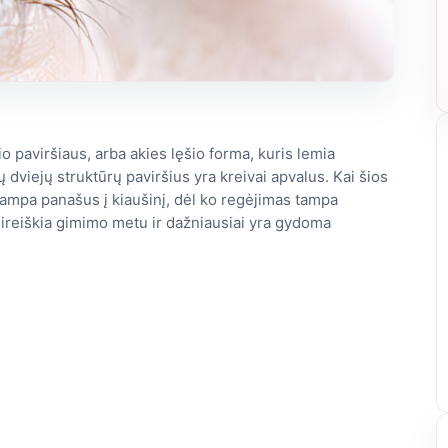
kio paviršiaus, arba akies lęšio forma, kuris lemia
šių dviejų struktūrų paviršius yra kreivai apvalus. Kai šios
 tampa panašus į kiaušinį, dėl ko regėjimas tampa
ireiškia gimimo metu ir dažniausiai yra gydoma