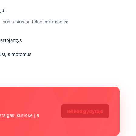
jui
 susijusius su tokia informacija:
kartojantys
 jūsų simptomus
ą
Ieškoti gydytojo
staigas, kuriose jie