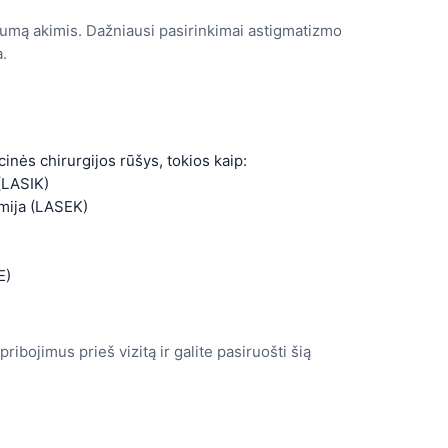
gumą akimis. Dažniausi pasirinkimai astigmatizmo
a.
kcinės chirurgijos rūšys, tokios kaip:
 (LASIK)
omija (LASEK)
E)
ibojimus prieš vizitą ir galite pasiruošti šią