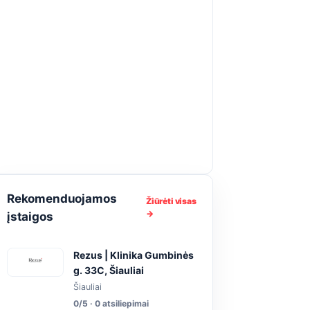
Rekomenduojamos
Žiūrėti visas
→
įstaigos
Rezus | Klinika Gumbinės
g. 33C, Šiauliai
Šiauliai
0/5 · 0 atsiliepimai