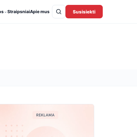
⌄
Susisiekti
os
Straipsniai
Apie mus