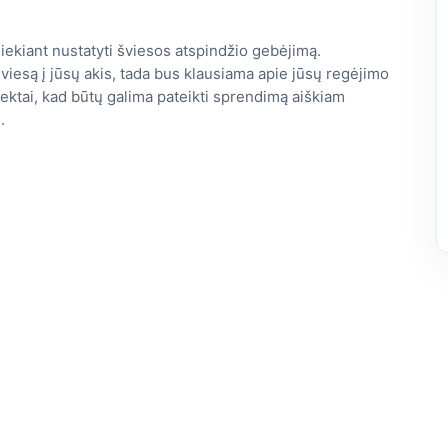
 siekiant nustatyti šviesos atspindžio gebėjimą.
šviesą į jūsų akis, tada bus klausiama apie jūsų regėjimo
pektai, kad būtų galima pateikti sprendimą aiškiam
.