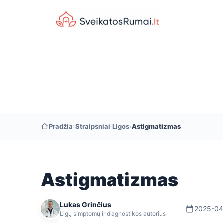
Pradžia
›
Straipsniai
›
Ligos
›
Astigmatizmas
Astigmatizmas
Lukas Grinčius
2025-04
Ligų simptomų ir diagnostikos autorius