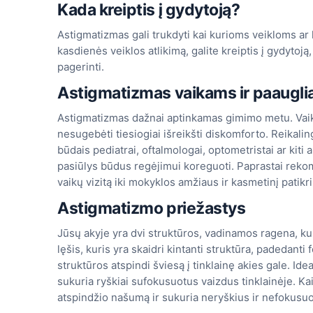
Kada kreiptis į gydytoją?
Astigmatizmas gali trukdyti kai kurioms veikloms ar
kasdienės veiklos atlikimą, galite kreiptis į gydyto
pagerinti.
Astigmatizmas vaikams ir paaugl
Astigmatizmas dažnai aptinkamas gimimo metu. Vaik
nesugebėti tiesiogiai išreikšti diskomforto. Reikaling
būdais pediatrai, oftalmologai, optometristai ar kiti
pasiūlys būdus regėjimui koreguoti. Paprastai rekom
vaikų vizitą iki mokyklos amžiaus ir kasmetinį pati
Astigmatizmo priežastys
Jūsų akyje yra dvi struktūros, vadinamos ragena, kuri
lęšis, kuris yra skaidri kintanti struktūra, padedant
struktūros atspindi šviesą į tinklainę akies gale. Ide
sukuria ryškiai sufokusuotus vaizdus tinklainėje. Ka
atspindžio našumą ir sukuria neryškius ir nefokusuo