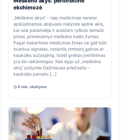
Meškėno akys: periorbitinė
ekchimozė
„Meškėno akys“ – taip medicinoje neretai
apibūdinamos abipusės mėlynės aplink akis,
kai oda patamsėja ir susidaro ryškūs tamsūs
plotai, primenantys meškėno kailio žymes.
Pagal dabartines medicinos žinias tai gali būti
svarbus signalas, rodantis rimtesnį galvos ar
kaukolės sužalojimą, todėl greitas įvertinimas
yra itin reikšmingas. Kas slypi už „meškėno
akių“ požymio Dažniausia priežastis –
kaukolės pamato […]
◷ 4 min. skaitymo