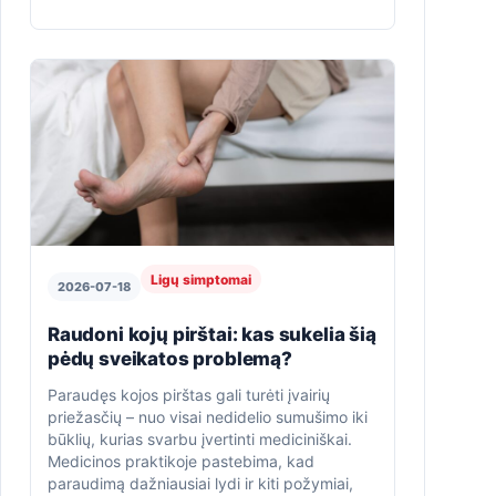
Ligų simptomai
2026-07-18
Raudoni kojų pirštai: kas sukelia šią
pėdų sveikatos problemą?
Paraudęs kojos pirštas gali turėti įvairių
priežasčių – nuo visai nedidelio sumušimo iki
būklių, kurias svarbu įvertinti mediciniškai.
Medicinos praktikoje pastebima, kad
paraudimą dažniausiai lydi ir kiti požymiai,