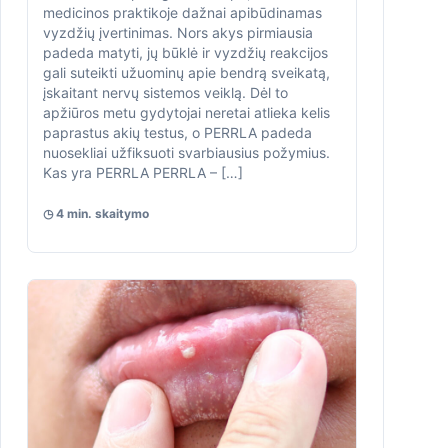
medicinos praktikoje dažnai apibūdinamas
vyzdžių įvertinimas. Nors akys pirmiausia
padeda matyti, jų būklė ir vyzdžių reakcijos
gali suteikti užuominų apie bendrą sveikatą,
įskaitant nervų sistemos veiklą. Dėl to
apžiūros metu gydytojai neretai atlieka kelis
paprastus akių testus, o PERRLA padeda
nuosekliai užfiksuoti svarbiausius požymius.
Kas yra PERRLA PERRLA – […]
◷ 4 min. skaitymo