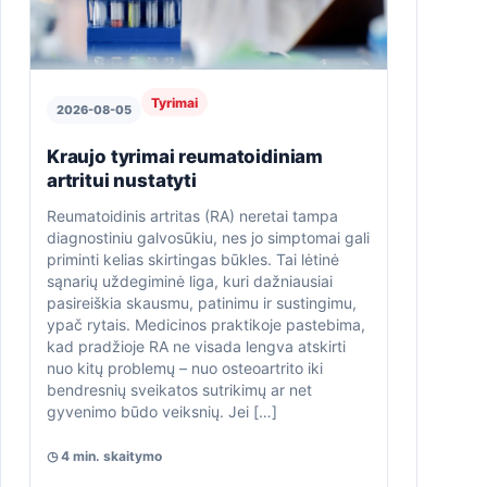
Tyrimai
2026-08-05
Kraujo tyrimai reumatoidiniam
artritui nustatyti
Reumatoidinis artritas (RA) neretai tampa
diagnostiniu galvosūkiu, nes jo simptomai gali
priminti kelias skirtingas būkles. Tai lėtinė
sąnarių uždegiminė liga, kuri dažniausiai
pasireiškia skausmu, patinimu ir sustingimu,
ypač rytais. Medicinos praktikoje pastebima,
kad pradžioje RA ne visada lengva atskirti
nuo kitų problemų – nuo osteoartrito iki
bendresnių sveikatos sutrikimų ar net
gyvenimo būdo veiksnių. Jei […]
◷ 4 min. skaitymo