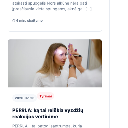
atsirasti spuogelis Nors alkūnė nėra pati
įprasčiausia vieta spuogams, aknė gali […]
◷ 4 min. skaitymo
Tyrimai
2026-07-26
PERRLA: ką tai reiškia vyzdžių
reakcijos vertinime
PERRLA – tai patogi santrumpa, kuria