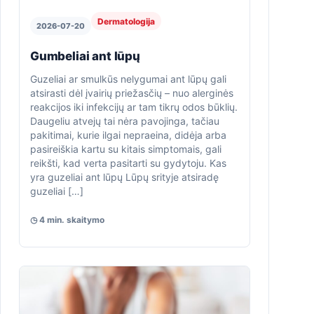
Dermatologija
2026-07-20
Gumbeliai ant lūpų
Guzeliai ar smulkūs nelygumai ant lūpų gali
atsirasti dėl įvairių priežasčių – nuo alerginės
reakcijos iki infekcijų ar tam tikrų odos būklių.
Daugeliu atvejų tai nėra pavojinga, tačiau
pakitimai, kurie ilgai nepraeina, didėja arba
pasireiškia kartu su kitais simptomais, gali
reikšti, kad verta pasitarti su gydytoju. Kas
yra guzeliai ant lūpų Lūpų srityje atsiradę
guzeliai […]
◷ 4 min. skaitymo