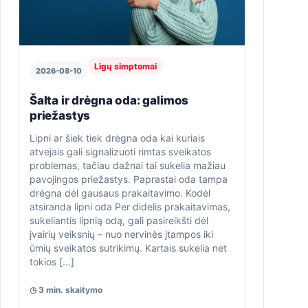
Ligų simptomai
2026-08-10
Šalta ir drėgna oda: galimos
priežastys
Lipni ar šiek tiek drėgna oda kai kuriais
atvejais gali signalizuoti rimtas sveikatos
problemas, tačiau dažnai tai sukelia mažiau
pavojingos priežastys. Paprastai oda tampa
drėgna dėl gausaus prakaitavimo. Kodėl
atsiranda lipni oda Per didelis prakaitavimas,
sukeliantis lipnią odą, gali pasireikšti dėl
įvairių veiksnių – nuo ​​nervinės įtampos iki
ūmių sveikatos sutrikimų. Kartais sukelia net
tokios […]
◷ 3 min. skaitymo