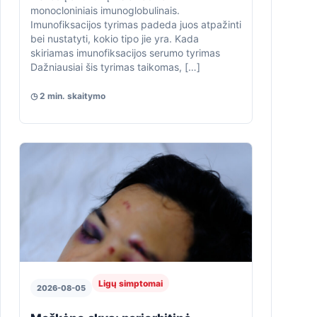
monocloniniais imunoglobulinais.
Imunofiksacijos tyrimas padeda juos atpažinti
bei nustatyti, kokio tipo jie yra. Kada
skiriamas imunofiksacijos serumo tyrimas
Dažniausiai šis tyrimas taikomas, […]
◷ 2 min. skaitymo
Ligų simptomai
2026-08-05