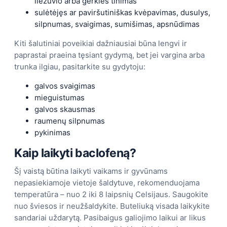
liežuvio arba gerklės tinimas
sulėtėjęs ar paviršutiniškas kvėpavimas, dusulys,
silpnumas, svaigimas, sumišimas, apsnūdimas
Kiti šalutiniai poveikiai dažniausiai būna lengvi ir
paprastai praeina tęsiant gydymą, bet jei vargina arba
trunka ilgiau, pasitarkite su gydytoju:
galvos svaigimas
mieguistumas
galvos skausmas
raumenų silpnumas
pykinimas
Kaip laikyti baclofeną?
Šį vaistą būtina laikyti vaikams ir gyvūnams
nepasiekiamoje vietoje šaldytuve, rekomenduojama
temperatūra – nuo 2 iki 8 laipsnių Celsijaus. Saugokite
nuo šviesos ir neužšaldykite. Buteliuką visada laikykite
sandariai uždarytą. Pasibaigus galiojimo laikui ar likus