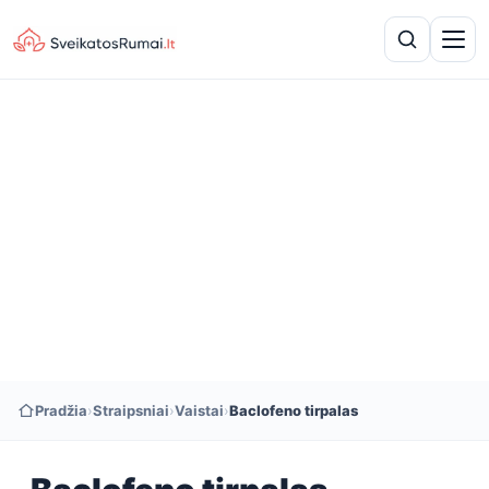
Pradžia
›
Straipsniai
›
Vaistai
›
Baclofeno tirpalas