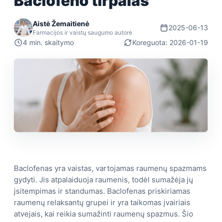
Baclofeno tirpalas
Aistė Žemaitienė
2025-06-13
Farmacijos ir vaistų saugumo autorė
4 min. skaitymo
Koreguota: 2026-01-19
Baclofenas yra vaistas, vartojamas raumenų spazmams
gydyti. Jis atpalaiduoja raumenis, todėl sumažėja jų
įsitempimas ir standumas. Baclofenas priskiriamas
raumenų relaksantų grupei ir yra taikomas įvairiais
atvejais, kai reikia sumažinti raumenų spazmus. Šio