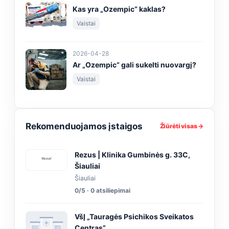
Kas yra „Ozempic“ kaklas?
Vaistai
2026-04-28
Ar „Ozempic“ gali sukelti nuovargį?
Vaistai
Rekomenduojamos įstaigos
Žiūrėti visas →
Rezus | Klinika Gumbinės g. 33C,
Šiauliai
Šiauliai
0/5 · 0 atsiliepimai
VšĮ „Tauragės Psichikos Sveikatos
Centras”