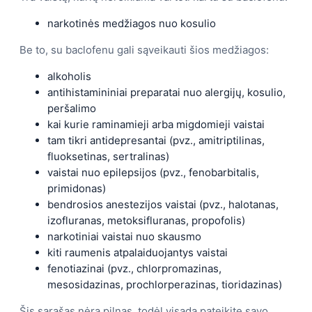
narkotinės medžiagos nuo kosulio
Be to, su baclofenu gali sąveikauti šios medžiagos:
alkoholis
antihistamininiai preparatai nuo alergijų, kosulio,
peršalimo
kai kurie raminamieji arba migdomieji vaistai
tam tikri antidepresantai (pvz., amitriptilinas,
fluoksetinas, sertralinas)
vaistai nuo epilepsijos (pvz., fenobarbitalis,
primidonas)
bendrosios anestezijos vaistai (pvz., halotanas,
izofluranas, metoksifluranas, propofolis)
narkotiniai vaistai nuo skausmo
kiti raumenis atpalaiduojantys vaistai
fenotiazinai (pvz., chlorpromazinas,
mesosidazinas, prochlorperazinas, tioridazinas)
Šis sąrašas nėra pilnas, todėl visada pateikite savo