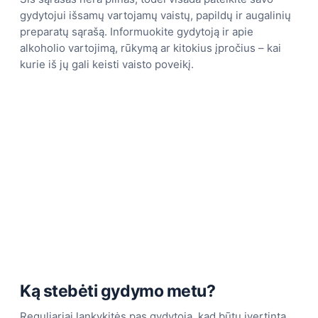
gydytojui išsamų vartojamų vaistų, papildų ir augalinių
preparatų sąrašą. Informuokite gydytoją ir apie
alkoholio vartojimą, rūkymą ar kitokius įpročius – kai
kurie iš jų gali keisti vaisto poveikį.
Ką stebėti gydymo metu?
Reguliariai lankykitės pas gydytoją, kad būtų įvertinta