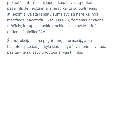
pakuotės informacinį lapelį, kaip tą vaistą reikėtų
pašalinti. Jei leidžiama išmesti kartu su buitinėmis
atliekomis, vaistą reikėtų sumaišyti su nereikalinga
medžiaga, pavyzdžiui, kačių kraiku, žemėmis ar kavos
tirščiais, ir supilti į atskirą maišelį ar talpyklę prieš
dedant į šiukšliadėžę.
Ši instrukcija apima pagrindinę informaciją apie
baclofeną, tačiau jei kyla klausimų dėl vartojimo, visada
pasitarkite su savo gydytoju ar vaistininku.