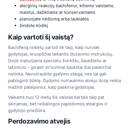
alerginių reakcijų baclofenui, kitiems vaistams,
maistui, dažikliams ar konservantams
planuojate nėštumą arba laukiatės
žindote kūdikį
Kaip vartoti šį vaistą?
Baclofeną reikėtų vartoti tik taip, kaip nurodė
gydytojas, kruopščiai laikantis dozavimo instrukcijų.
Dozė matuojama specialiu švirkštu, šaukšteliu ar
lašintuvu – įprasti virtuviniai šaukštai šiai paskirčiai
netinka. Nenutraukite gydymo staiga, nes tai gali
pabloginti būklę. Gydymo nutraukimo atveju dozę reikia
mažinti palaipsniui, kaip paskiria gydytojas.
Vaikams nuo 12 metų šis vaistas kartais taip pat
skiriamas, bet reikalingos papildomos atsargos ir
gydytojo priežiūra.
Perdozavimo atvejis