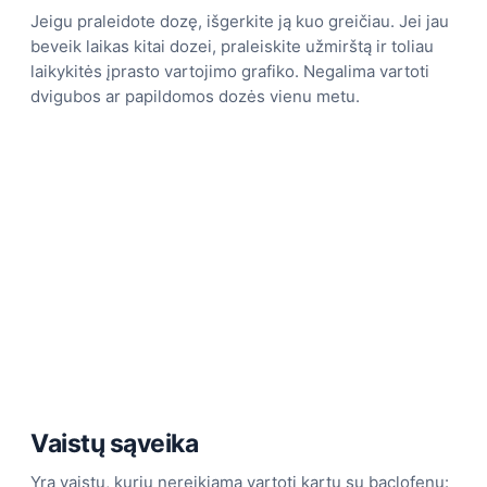
Jeigu praleidote dozę, išgerkite ją kuo greičiau. Jei jau
beveik laikas kitai dozei, praleiskite užmirštą ir toliau
laikykitės įprasto vartojimo grafiko. Negalima vartoti
dvigubos ar papildomos dozės vienu metu.
Vaistų sąveika
Yra vaistų, kurių nereikiama vartoti kartu su baclofenu: