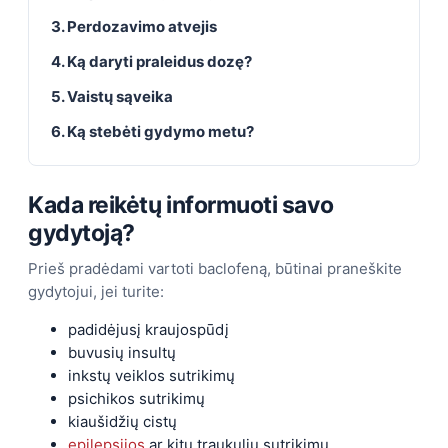
3. Perdozavimo atvejis
4. Ką daryti praleidus dozę?
5. Vaistų sąveika
6. Ką stebėti gydymo metu?
Kada reikėtų informuoti savo
gydytoją?
Prieš pradėdami vartoti baclofeną, būtinai praneškite
gydytojui, jei turite:
padidėjusį kraujospūdį
buvusių insultų
inkstų veiklos sutrikimų
psichikos sutrikimų
kiaušidžių cistų
epilepsijos
ar kitų traukulių sutrikimų