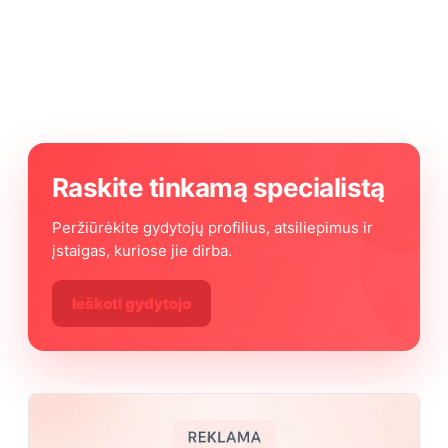
Raskite tinkamą specialistą
Peržiūrėkite gydytojų profilius, atsiliepimus ir
įstaigas, kuriose jie dirba.
Ieškoti gydytojo