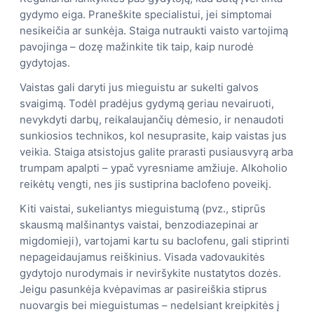
gydymo eiga. Praneškite specialistui, jei simptomai
nesikeičia ar sunkėja. Staiga nutraukti vaisto vartojimą
pavojinga – dozę mažinkite tik taip, kaip nurodė
gydytojas.
Vaistas gali daryti jus mieguistu ar sukelti galvos
svaigimą. Todėl pradėjus gydymą geriau nevairuoti,
nevykdyti darbų, reikalaujančių dėmesio, ir nenaudoti
sunkiosios technikos, kol nesuprasite, kaip vaistas jus
veikia. Staiga atsistojus galite prarasti pusiausvyrą arba
trumpam apalpti – ypač vyresniame amžiuje. Alkoholio
reikėtų vengti, nes jis sustiprina baclofeno poveikį.
Kiti vaistai, sukeliantys mieguistumą (pvz., stiprūs
skausmą malšinantys vaistai, benzodiazepinai ar
migdomieji), vartojami kartu su baclofenu, gali stiprinti
nepageidaujamus reiškinius. Visada vadovaukitės
gydytojo nurodymais ir neviršykite nustatytos dozės.
Jeigu pasunkėja kvėpavimas ar pasireiškia stiprus
nuovargis bei mieguistumas – nedelsiant kreipkitės į