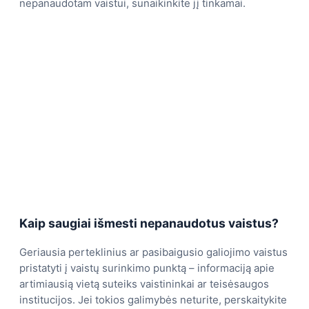
nepanaudotam vaistui, sunaikinkite jį tinkamai.
Kaip saugiai išmesti nepanaudotus vaistus?
Geriausia perteklinius ar pasibaigusio galiojimo vaistus
pristatyti į vaistų surinkimo punktą – informaciją apie
artimiausią vietą suteiks vaistininkai ar teisėsaugos
institucijos. Jei tokios galimybės neturite, perskaitykite