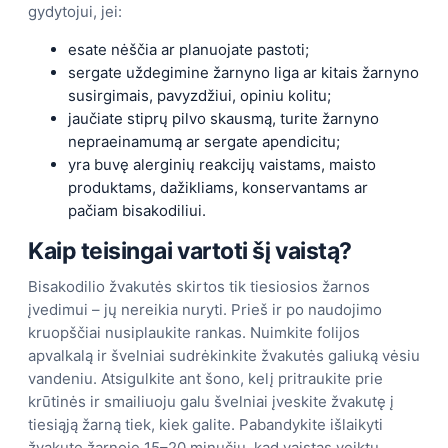
gydytojui, jei:
esate nėščia ar planuojate pastoti;
sergate uždegimine žarnyno liga ar kitais žarnyno
susirgimais, pavyzdžiui, opiniu kolitu;
jaučiate stiprų pilvo skausmą, turite žarnyno
nepraeinamumą ar sergate apendicitu;
yra buvę alerginių reakcijų vaistams, maisto
produktams, dažikliams, konservantams ar
pačiam bisakodiliui.
Kaip teisingai vartoti šį vaistą?
Bisakodilio žvakutės skirtos tik tiesiosios žarnos
įvedimui – jų nereikia nuryti. Prieš ir po naudojimo
kruopščiai nusiplaukite rankas. Nuimkite folijos
apvalkalą ir švelniai sudrėkinkite žvakutės galiuką vėsiu
vandeniu. Atsigulkite ant šono, kelį pritraukite prie
krūtinės ir smailiuoju galu švelniai įveskite žvakutę į
tiesiąją žarną tiek, kiek galite. Pabandykite išlaikyti
žvakutę žarnoje 15–20 minučių, kad vaistas veiktų