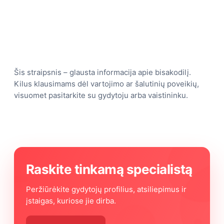
Šis straipsnis – glausta informacija apie bisakodilį.
Kilus klausimams dėl vartojimo ar šalutinių poveikių,
visuomet pasitarkite su gydytoju arba vaistininku.
Raskite tinkamą specialistą
Peržiūrėkite gydytojų profilius, atsiliepimus ir
įstaigas, kuriose jie dirba.