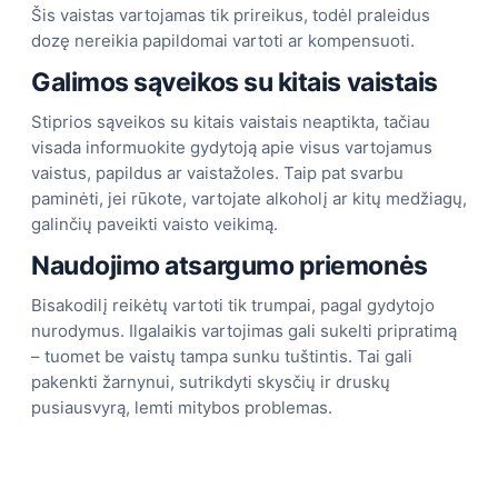
Šis vaistas vartojamas tik prireikus, todėl praleidus
dozę nereikia papildomai vartoti ar kompensuoti.
Galimos sąveikos su kitais vaistais
Stiprios sąveikos su kitais vaistais neaptikta, tačiau
visada informuokite gydytoją apie visus vartojamus
vaistus, papildus ar vaistažoles. Taip pat svarbu
paminėti, jei rūkote, vartojate alkoholį ar kitų medžiagų,
galinčių paveikti vaisto veikimą.
Naudojimo atsargumo priemonės
Bisakodilį reikėtų vartoti tik trumpai, pagal gydytojo
nurodymus. Ilgalaikis vartojimas gali sukelti pripratimą
– tuomet be vaistų tampa sunku tuštintis. Tai gali
pakenkti žarnynui, sutrikdyti skysčių ir druskų
pusiausvyrą, lemti mitybos problemas.