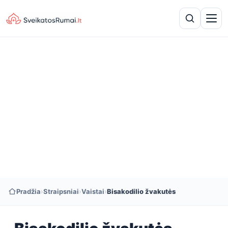
Pradžia
›
Straipsniai
›
Vaistai
›
Bisakodilio žvakutės