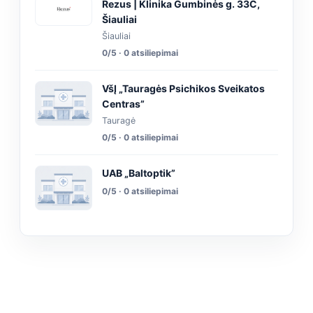
Rezus | Klinika Gumbinės g. 33C,
Šiauliai
Šiauliai
0/5 · 0 atsiliepimai
VšĮ „Tauragės Psichikos Sveikatos
Centras”
Tauragė
0/5 · 0 atsiliepimai
UAB „Baltoptik”
0/5 · 0 atsiliepimai