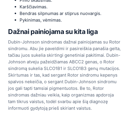
Pilvo skausmas.
Karščiavimas.
Bendras silpnumas ar stiprus nuovargis.
Pykinimas, vėmimas.
Dažnai painiojama su kita liga
Dubin-Johnson sindromas dažnai painiojamas su Rotor
sindromu. Abu jie paveldimi ir pasireiškia panašia gelta,
tačiau juos sukelia skirtingi genetiniai pakitimai. Dubin-
Johnson atveju pažeidžiamas ABCC2 genas, o Rotor
sindromą sukelia SLCO1B1 ir SLCO1B3 genų mutacijos.
Skirtumas ir tas, kad sergant Rotor sindromu kepenys
spalvos nekeičia, o sergant Dubin-Johnson sindromu
jos gali tapti tamsiai pigmentuotos. Be to, Rotor
sindromas dažniau veikia, kaip organizmas apdoroja
tam tikrus vaistus, todėl svarbu apie šią diagnozę
informuoti gydytoją prieš skiriant vaistus.