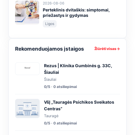
2026-08-06
Perteklinis dvitaškis: simptomai,
priežastys ir gydymas
Ligos
Rekomenduojamos įstaigos
Žiūrėti visas →
Rezus | Klinika Gumbinės g. 33C,
Šiauliai
Šiauliai
0/5 · 0 atsiliepimai
VšĮ „Tauragės Psichikos Sveikatos
Centras”
Tauragė
0/5 · 0 atsiliepimai