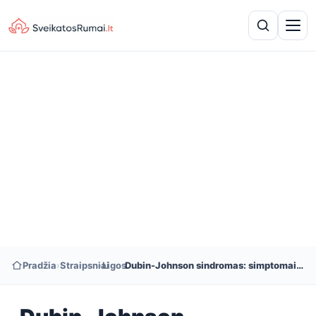
Pradžia
›
Straipsniai
›
Ligos
›
Dubin-Johnson sindromas: simptomai ir priežastys