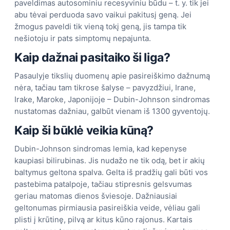
paveldimas autosominiu recesyviniu būdu – t. y. tik jei
abu tėvai perduoda savo vaikui pakitusį geną. Jei
žmogus paveldi tik vieną tokį geną, jis tampa tik
nešiotoju ir pats simptomų nepajunta.
Kaip dažnai pasitaiko ši liga?
Pasaulyje tikslių duomenų apie pasireiškimo dažnumą
nėra, tačiau tam tikrose šalyse – pavyzdžiui, Irane,
Irake, Maroke, Japonijoje – Dubin-Johnson sindromas
nustatomas dažniau, galbūt vienam iš 1300 gyventojų.
Kaip ši būklė veikia kūną?
Dubin-Johnson sindromas lemia, kad kepenyse
kaupiasi bilirubinas. Jis nudažo ne tik odą, bet ir akių
baltymus geltona spalva. Gelta iš pradžių gali būti vos
pastebima patalpoje, tačiau stipresnis gelsvumas
geriau matomas dienos šviesoje. Dažniausiai
geltonumas pirmiausia pasireiškia veide, vėliau gali
plisti į krūtinę, pilvą ar kitus kūno rajonus. Kartais