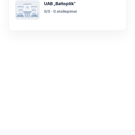
UAB „Baltoptik”
0/5 · 0 atsiliepimai