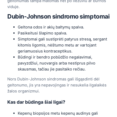
geltonumas tampa matomas net po liežuviu ar burnos
viduje.
Dubin-Johnson sindromo simptomai
Geltona odos ir akių baltymų spalva.
Pasikeitusi šlapimo spalva.
Simptomai gali sustiprėti patyrus stresą, sergant
kitomis ligomis, nėštumo metu ar vartojant
geriamuosius kontraceptikus.
Būdingi ir bendro pobūdžio negalavimai,
pavyzdžiui, nuovargis arba nestiprus pilvo
skausmas, tačiau jie pasitaiko rečiau.
Nors Dubin-Johnson sindromas gali išgąsdinti dėl
geltonumo, jis yra nepavojingas ir nesukelia ilgalaikės
žalos organizmui.
Kas dar būdinga šiai ligai?
Kepenų biopsijos metu kepenų audinys gali