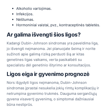
Alkoholio vartojimas.
Infekcijos.
Nėštumas.
Hormoniniai vaistai, pvz., kontraceptinės tabletės.
Ar galima išvengti šios ligos?
Kadangi Dubin-Johnson sindromas yra paveldima liga,
jo išvengti neįmanoma. Jei planuojate šeimą ir norite
sužinoti apie galimą riziką perduoti šią ar kitas
genetines ligas vaikams, verta pasikalbėti su
specialistu dėl genetinio ištyrimo ar konsultacijos.
Ligos eiga ir gyvenimo prognozė
Nors išgydyti ligos neįmanoma, Dubin-Johnson
sindromas įprastai nesukelia jokių rimtų komplikacijų ir
netrumpina gyvenimo trukmės. Dauguma sergančiųjų
gyvena visavertį gyvenimą, o simptomai dažniausiai
būna nestiprūs.