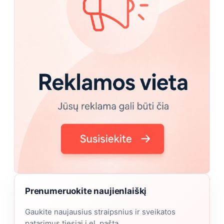
Prenumeruokite naujienlaiškį
Gaukite naujausius straipsnius ir sveikatos
patarimus tiesiai į el. paštą.