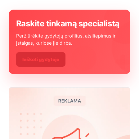
Raskite tinkamą specialistą
Peržiūrėkite gydytojų profilius, atsiliepimus ir
įstaigas, kuriose jie dirba.
Ieškoti gydytojo