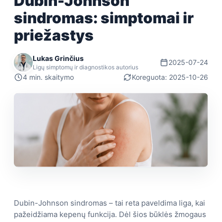
Dubin-Johnson
sindromas: simptomai ir
priežastys
Lukas Grinčius
2025-07-24
Ligų simptomų ir diagnostikos autorius
4 min. skaitymo
Koreguota: 2025-10-26
Dubin-Johnson sindromas – tai reta paveldima liga, kai
pažeidžiama kepenų funkcija. Dėl šios būklės žmogaus