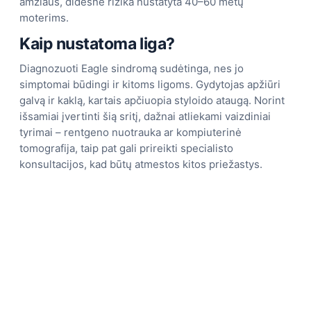
amžiaus, didesnė rizika nustatyta 40–60 metų
moterims.
Kaip nustatoma liga?
Diagnozuoti Eagle sindromą sudėtinga, nes jo
simptomai būdingi ir kitoms ligoms. Gydytojas apžiūri
galvą ir kaklą, kartais apčiuopia styloido ataugą. Norint
išsamiai įvertinti šią sritį, dažnai atliekami vaizdiniai
tyrimai – rentgeno nuotrauka ar kompiuterinė
tomografija, taip pat gali prireikti specialisto
konsultacijos, kad būtų atmestos kitos priežastys.