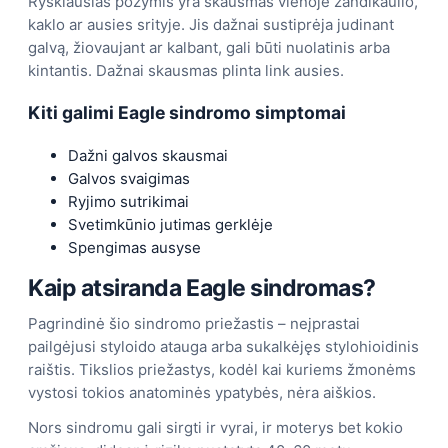
Ryškiausias požymis yra skausmas vienoje žandikaulio,
kaklo ar ausies srityje. Jis dažnai sustiprėja judinant
galvą, žiovaujant ar kalbant, gali būti nuolatinis arba
kintantis. Dažnai skausmas plinta link ausies.
Kiti galimi Eagle sindromo simptomai
Dažni galvos skausmai
Galvos svaigimas
Ryjimo sutrikimai
Svetimkūnio jutimas gerklėje
Spengimas ausyse
Kaip atsiranda Eagle sindromas?
Pagrindinė šio sindromo priežastis – neįprastai
pailgėjusi styloido atauga arba sukalkėjęs stylohioidinis
raištis. Tikslios priežastys, kodėl kai kuriems žmonėms
vystosi tokios anatominės ypatybės, nėra aiškios.
Nors sindromu gali sirgti ir vyrai, ir moterys bet kokio