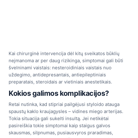
Kai chirurginė intervencija dėl kitų sveikatos būklių
neįmanoma ar per daug rizikinga, simptomai gali būti
švelninami vaistais: nesteroidiniais vaistais nuo
uždegimo, antidepresantais, antiepileptiniais
preparatais, steroidais ar vietiniais anestetikais.
Kokios galimos komplikacijos?
Retai nutinka, kad stipriai pailgėjusi styloido atauga
spaustų kaklo kraujagysles – vidines miego arterijas.
Tokia situacija gali sukelti insultą. Jei netikėtai
pasireiškia tokie simptomai kaip staigus galvos
skausmas, silpnumas, pusiausvyros praradimas,