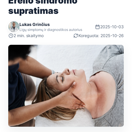
Erelio sindromo
supratimas
Lukas Grinčius
2025-10-03
Ligų simptomų ir diagnostikos autorius
2 min. skaitymo
Koreguota: 2025-10-26