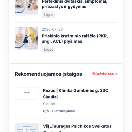
Perteklinis dvitaškis: simptomai,
priežastys ir gydymas
Ligos
2026-07-30
Priekinio kryžminio raiščio (PKR,
angl. ACL) plyšimas
Ligos
Rekomenduojamos įstaigos
Žiūrėti visas →
Rezus | Klinika Gumbinės g. 33C,
Šiauliai
Šiauliai
0/5 · 0 atsiliepimai
VšĮ „Tauragės Psichikos Sveikatos