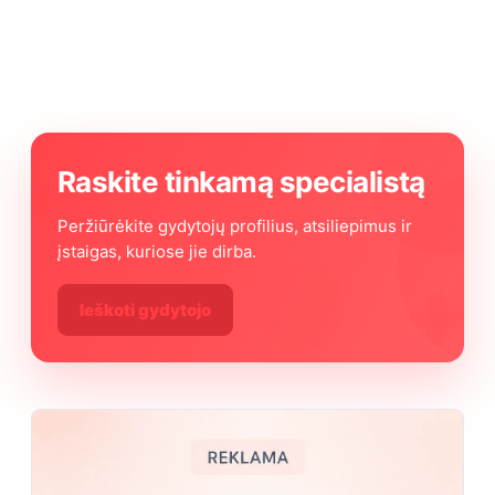
Raskite tinkamą specialistą
Peržiūrėkite gydytojų profilius, atsiliepimus ir
įstaigas, kuriose jie dirba.
Ieškoti gydytojo