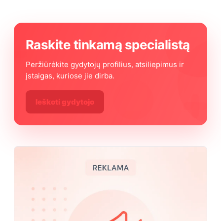
Raskite tinkamą specialistą
Peržiūrėkite gydytojų profilius, atsiliepimus ir
įstaigas, kuriose jie dirba.
Ieškoti gydytojo