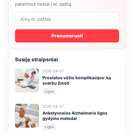
patarimus tiesiai į el. paštą.
Prenumeruoti
Susiję straipsniai
2026-08-07
Prostatos vėžio komplikacijos: ką
svarbu žinoti
Ligos
2026-08-07
Ankstyvosios Alzheimerio ligos
gydymo metodai
Ligos