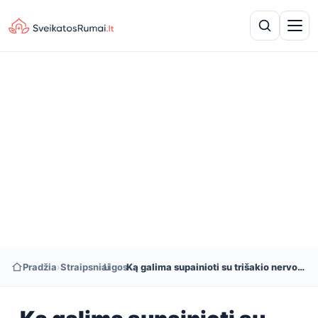
Pradžia
›
Straipsniai
›
Ligos
›
Ką galima supainioti su trišakio nervo neuralgija?