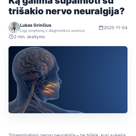
Ką galima supainioti su
trišakio nervo neuralgija?
Lukas Grinčius
2025-11-04
Ligų simptomų ir diagnostikos autorius
2 min. skaitymo
Trigeminalinio nervo neuralgija – tai būklė, kuri sukelia