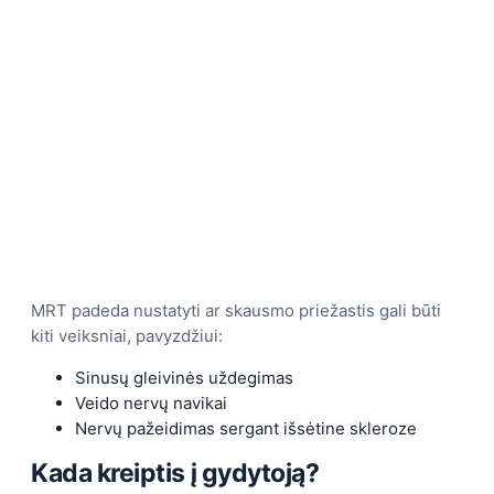
MRT padeda nustatyti ar skausmo priežastis gali būti
kiti veiksniai, pavyzdžiui:
Sinusų gleivinės uždegimas
Veido nervų navikai
Nervų pažeidimas sergant išsėtine skleroze
Kada kreiptis į gydytoją?