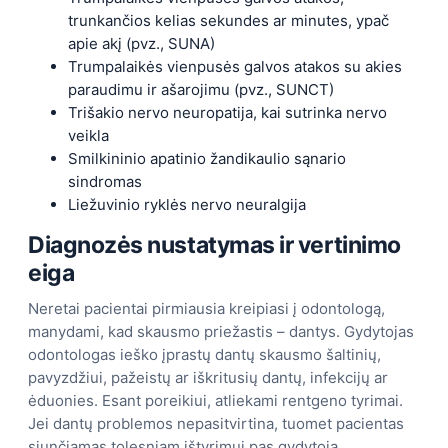
trunkančios kelias sekundes ar minutes, ypač
apie akį (pvz., SUNA)
Trumpalaikės vienpusės galvos atakos su akies
paraudimu ir ašarojimu (pvz., SUNCT)
Trišakio nervo neuropatija, kai sutrinka nervo
veikla
Smilkininio apatinio žandikaulio sąnario
sindromas
Liežuvinio ryklės nervo neuralgija
Diagnozės nustatymas ir vertinimo
eiga
Neretai pacientai pirmiausia kreipiasi į odontologą,
manydami, kad skausmo priežastis – dantys. Gydytojas
odontologas ieško įprastų dantų skausmo šaltinių,
pavyzdžiui, pažeistų ar iškritusių dantų, infekcijų ar
ėduonies. Esant poreikiui, atliekami rentgeno tyrimai.
Jei dantų problemos nepasitvirtina, tuomet pacientas
siunčiamas tolesniam ištyrimui pas gydytoją