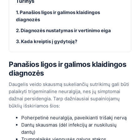
Turinys
1. Panašios ligos ir galimos klaidingos
diagnozės
2. Diagnozės nustatymas ir vertinimo eiga
3. Kada kreiptis į gydytoją?
Panašios ligos ir galimos klaidingos
diagnozės
Daugelis veido skausmą sukeliančių sutrikimų gali būti
palaikyti trigeminaline neuralgija, nes jų simptomai
dažnai persidengia. Tarp dažniausiai supainiojamų
būklių išskiriamos šios:
Poherpetinė neuralgija, paveikianti trišakį nervą
Dantų skausmas (dėl infekcijų ar nuskilusių
dantų)
Trumpalaikės vienpusės galvos atakos,