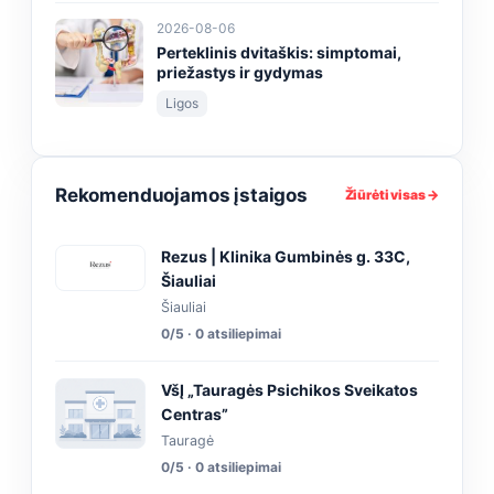
2026-08-06
Perteklinis dvitaškis: simptomai,
priežastys ir gydymas
Ligos
Rekomenduojamos įstaigos
Žiūrėti visas →
Rezus | Klinika Gumbinės g. 33C,
Šiauliai
Šiauliai
0/5 · 0 atsiliepimai
VšĮ „Tauragės Psichikos Sveikatos
Centras”
Tauragė
0/5 · 0 atsiliepimai