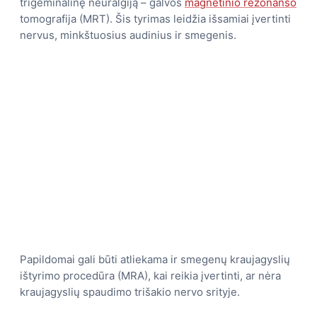
trigeminalinę neuralgiją – galvos
magnetinio rezonanso
tomografija (MRT). Šis tyrimas leidžia išsamiai įvertinti
nervus, minkštuosius audinius ir smegenis.
Papildomai gali būti atliekama ir smegenų kraujagyslių
ištyrimo procedūra (MRA), kai reikia įvertinti, ar nėra
kraujagyslių spaudimo trišakio nervo srityje.