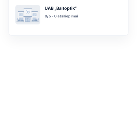
UAB „Baltoptik”
0/5 · 0 atsiliepimai