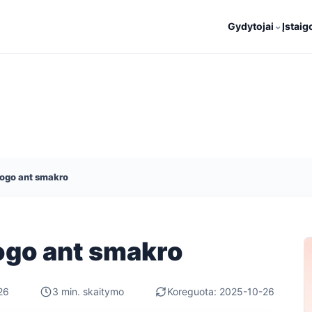
⌄
Gydytojai
Įstaig
uogo ant smakro
uogo ant smakro
26
3 min. skaitymo
Koreguota: 2025-10-26