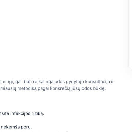
smingi, gali būti reikalinga odos gydytojo konsultacija ir
kamiausią metodiką pagal konkrečią jūsų odos būklę.
site infekcijos riziką.
 nekemša porų.