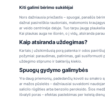
Kiti galimi bėrimo sukėlėjai
Nors dažniausia priežastis – spuogai, panašūs bėrima
dažnai pasireiškia raudoniais, matomomis kraujagys
ar veido centrinėje dalyje. Tuo tarpu įaugę plaukelia
Kai plaukas auga ne išorėn, o į vidų, atsiranda para
Kaip atsiranda uždegimas?
Kartais į užsikimšusią porą patenka ir odos paviršiu
požymiai: paraudimas, patinimas, gali susiformuoti p
uždegimo stiprumo ir bakterijų kiekio.
Spuogų gydymo galimybės
Yra daug priemonių, padedančių kovoti su smakro s
ar mažos pūslelės – dažniausiai suvaldomi naudojant
salicilo rūgšties arba benzoilo peroksido. Šios me
išvalyti poras – efektas pastebimas per keletą dienų 