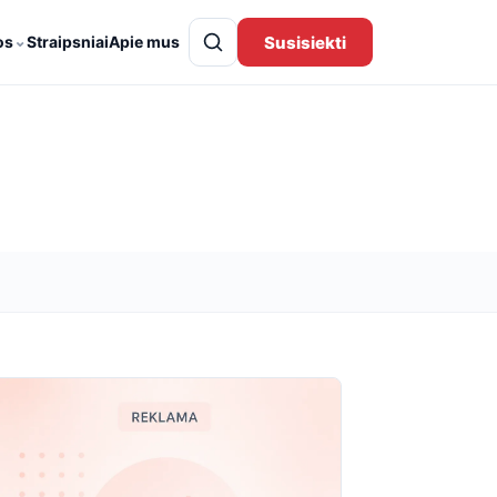
⌄
Susisiekti
os
Straipsniai
Apie mus