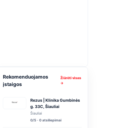
Rekomenduojamos
Žiūrėti visas
→
įstaigos
Rezus | Klinika Gumbinės
g. 33C, Šiauliai
Šiauliai
0/5 · 0 atsiliepimai