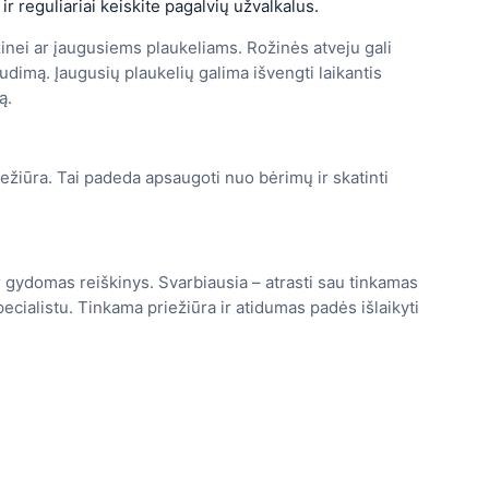
r reguliariai keiskite pagalvių užvalkalus.
žinei ar įaugusiems plaukeliams. Rožinės atveju gali
udimą. Įaugusių plaukelių galima išvengti laikantis
ą.
iežiūra. Tai padeda apsaugoti nuo bėrimų ir skatinti
r gydomas reiškinys. Svarbiausia – atrasti sau tinkamas
ecialistu. Tinkama priežiūra ir atidumas padės išlaikyti