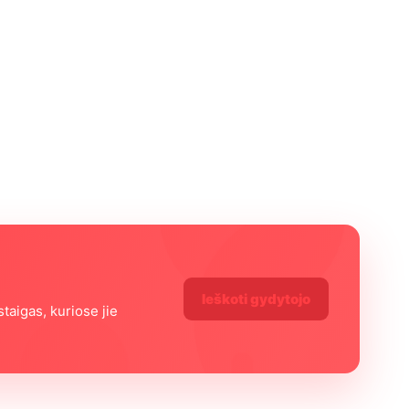
ą
Ieškoti gydytojo
staigas, kuriose jie