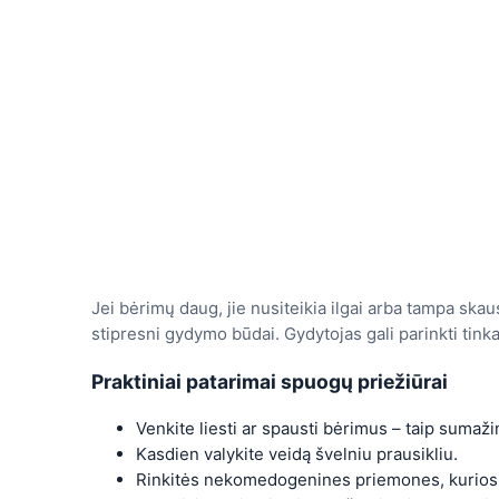
Jei bėrimų daug, jie nusiteikia ilgai arba tampa skau
stipresni gydymo būdai. Gydytojas gali parinkti tin
Praktiniai patarimai spuogų priežiūrai
Venkite liesti ar spausti bėrimus – taip sumažin
Kasdien valykite veidą švelniu prausikliu.
Rinkitės nekomedogenines priemones, kurios