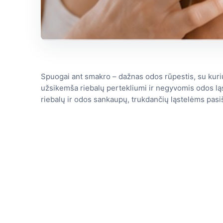
Spuogai ant smakro – dažnas odos rūpestis, su kuriu
užsikemša riebalų pertekliumi ir negyvomis odos ląs
riebalų ir odos sankaupų, trukdančių ląstelėms pasiša