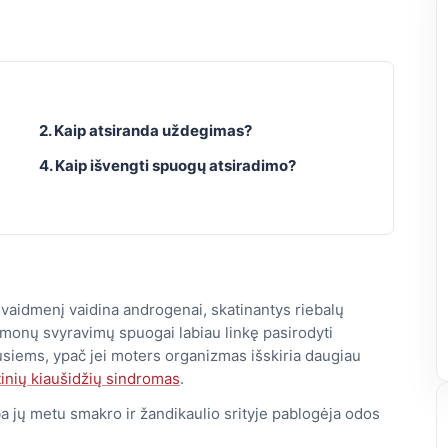
2. Kaip atsiranda uždegimas?
4. Kaip išvengti spuogų atsiradimo?
vaidmenį vaidina androgenai, skatinantys riebalų
monų svyravimų spuogai labiau linkę pasirodyti
gusiems, ypač jei moters organizmas išskiria daugiau
tinių kiaušidžių sindromas
.
a jų metu smakro ir žandikaulio srityje pablogėja odos