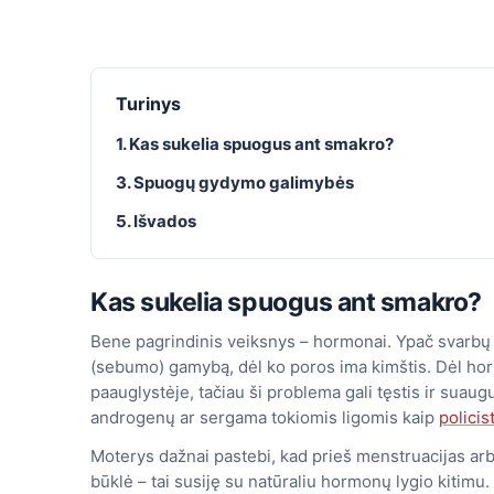
Turinys
1. Kas sukelia spuogus ant smakro?
3. Spuogų gydymo galimybės
5. Išvados
Kas sukelia spuogus ant smakro?
Bene pagrindinis veiksnys – hormonai. Ypač svarbų 
(sebumo) gamybą, dėl ko poros ima kimštis. Dėl hor
paauglystėje, tačiau ši problema gali tęstis ir suau
androgenų ar sergama tokiomis ligomis kaip
policis
Moterys dažnai pastebi, kad prieš menstruacijas arb
būklė – tai susiję su natūraliu hormonų lygio kitimu.