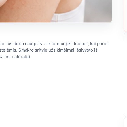
o susiduria daugelis. Jie formuojasi tuomet, kai poros
telėmis. Smakro srityje užsikimšimai išsivysto iš
linti natūraliai.