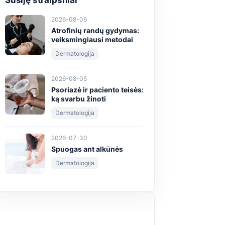
Susiję straipsniai
2026-08-06
Atrofinių randų gydymas:
veiksmingiausi metodai
Dermatologija
2026-08-05
Psoriazė ir paciento teisės:
ką svarbu žinoti
Dermatologija
2026-07-30
Spuogas ant alkūnės
Dermatologija