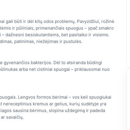
i gali būti ir dėl kitų odos problemų. Pavyzdžiui, rožinė
lėmis ir pūliniais, primenančiais spuogus – ypač smakro
i – dažnesni besiskutantiems, bet pasitaiko ir visiems.
udimas, patinimas, niežėjimas ir pustulės.
je gyvenančios bakterijos. Dėl to atsiranda būdingi
ūlinukas arba net cistiniai spuogai – priklausomai nuo
puogais. Lengvos formos bėrimai – vos keli spuogiukai
 nereceptinius kremus ar gelius, kurių sudėtyje yra
džiagos sausina bėrimus, slopina uždegimą ir padeda
ar savaičių.