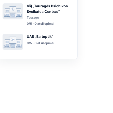
VšĮ „Tauragės Psichikos
Sveikatos Centras”
Tauragė
0/5 · 0 atsiliepimai
UAB „Baltoptik”
0/5 · 0 atsiliepimai