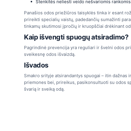
Stenkitės neliesti veido nešvariomis rankomis i
Panašios odos priežiūros taisyklės tinka ir esant ro
prireikti specialių vaistų, padedančių sumažinti para
tinkamų skutimosi įpročių ir kruopščiai drėkinant od
Kaip išvengti spuogų atsiradimo?
Pagrindinė prevencija yra reguliari ir švelni odos pr
sveikesnę odos išvaizdą.
Išvados
Smakro srityje atsirandantys spuogai – itin dažnas i
priemones bei, prireikus, pasikonsultuoti su odos sp
švarią ir sveiką odą.