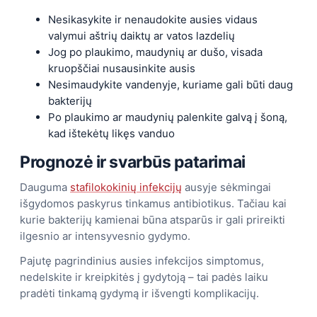
Nesikasykite ir nenaudokite ausies vidaus
valymui aštrių daiktų ar vatos lazdelių
Jog po plaukimo, maudynių ar dušo, visada
kruopščiai nusausinkite ausis
Nesimaudykite vandenyje, kuriame gali būti daug
bakterijų
Po plaukimo ar maudynių palenkite galvą į šoną,
kad ištekėtų likęs vanduo
Prognozė ir svarbūs patarimai
Dauguma
stafilokokinių infekcijų
ausyje sėkmingai
išgydomos paskyrus tinkamus antibiotikus. Tačiau kai
kurie bakterijų kamienai būna atsparūs ir gali prireikti
ilgesnio ar intensyvesnio gydymo.
Pajutę pagrindinius ausies infekcijos simptomus,
nedelskite ir kreipkitės į gydytoją – tai padės laiku
pradėti tinkamą gydymą ir išvengti komplikacijų.