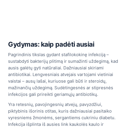
Gydymas: kaip padėti ausiai
Pagrindinis tikslas gydant stafilokokinę infekciją –
sustabdyti bakterijų plitimą ir sumažinti uždegimą, kad
ausis galėtų gyti natūraliai. Dažniausiai skiriami
antibiotikai. Lengvesniais atvejais vartojami vietiniai
vaistai – ausų lašai, kuriuose gali būti ir steroidų,
mažinančių uždegimą. Sudėtingesnės ar stipresnės
infekcijos gali prireikti geriamųjų antibiotikų.
Yra retesnių, pavojingesnių atvejų, pavyzdžiui,
piktybinis išorinis otitas, kuris dažniausiai pasitaiko
vyresniems žmonėms, sergantiems cukriniu diabetu.
Infekcija išplinta iš ausies link kaukolės kaulo ir