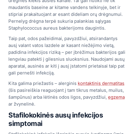
drėgmės kiekis ausies kanale. Tai gali nutikti ne tik
maudantis baseine ar kitame vandens telkinyje, bet ir
stipriai prakaituojant ar esant dideliam orų drėgnumui.
Pernelyg drėgna terpė sukuria palankias sąlygas
Staphylococcus aureus bakterijoms daugintis.
Taip pat, odos pažeidimai, pavyzdžiui, atsirandantys
ausį valant vatos lazdele ar kasant niežėjimo vietą,
padidina infekcijos riziką – per įbrėžimus bakterijos gali
lengviau patekti į gilesnius sluoksnius. Naudojami ausų
aparatai, ausinės ar kiti į ausį įstatomi prietaisai taip pat
gali pernešti infekciją.
Kita galima priežastis – alerginis
kontaktinis dermatitas
(šis pasireiškia reaguojant į tam tikrus metalus, muilus,
šampūnus) arba lėtinės odos ligos, pavyzdžiui,
egzema
ar žvynelinė.
Stafilokokinės ausų infekcijos
simptomai