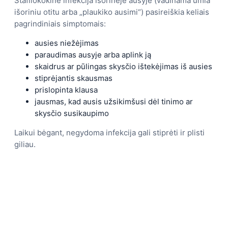
Stafilokokinė infekcija išorinėje ausyje (vadinama ūmia
išoriniu otitu arba „plaukiko ausimi“) pasireiškia keliais
pagrindiniais simptomais:
ausies niežėjimas
paraudimas ausyje arba aplink ją
skaidrus ar pūlingas skysčio ištekėjimas iš ausies
stiprėjantis skausmas
prislopinta klausa
jausmas, kad ausis užsikimšusi dėl tinimo ar
skysčio susikaupimo
Laikui bėgant, negydoma infekcija gali stiprėti ir plisti
giliau.