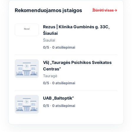
Rekomenduojamos įstaigos
Žiūrėti visas →
Rezus | Klinika Gumbinės g. 33C,
Šiauliai
Šiauliai
0/5 · 0 atsiliepimai
VšĮ „Tauragės Psichikos Sveikatos
Centras”
Tauragė
0/5 · 0 atsiliepimai
UAB „Baltoptik”
0/5 · 0 atsiliepimai