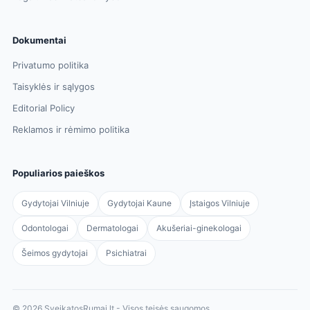
Dokumentai
Privatumo politika
Taisyklės ir sąlygos
Editorial Policy
Reklamos ir rėmimo politika
Populiarios paieškos
Gydytojai Vilniuje
Gydytojai Kaune
Įstaigos Vilniuje
Odontologai
Dermatologai
Akušeriai-ginekologai
Šeimos gydytojai
Psichiatrai
© 2026 SveikatosRumai.lt - Visos teisės saugomos