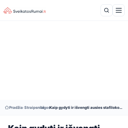
Pradžia
›
Straipsniai
›
Ligos
›
Kaip gydyti ir išvengti ausies stafilokokinės infekcijos