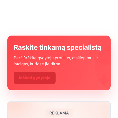
Raskite tinkamą specialistą
Peržiūrėkite gydytojų profilius, atsiliepimus ir
įstaigas, kuriose jie dirba.
Ieškoti gydytojo