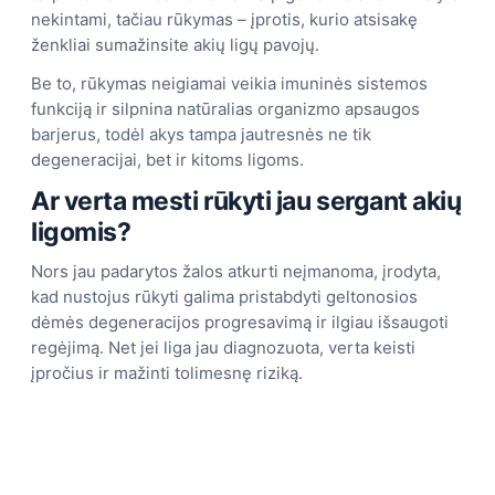
nekintami, tačiau rūkymas – įprotis, kurio atsisakę
ženkliai sumažinsite akių ligų pavojų.
Be to, rūkymas neigiamai veikia imuninės sistemos
funkciją ir silpnina natūralias organizmo apsaugos
barjerus, todėl akys tampa jautresnės ne tik
degeneracijai, bet ir kitoms ligoms.
Ar verta mesti rūkyti jau sergant akių
ligomis?
Nors jau padarytos žalos atkurti neįmanoma, įrodyta,
kad nustojus rūkyti galima pristabdyti geltonosios
dėmės degeneracijos progresavimą ir ilgiau išsaugoti
regėjimą. Net jei liga jau diagnozuota, verta keisti
įpročius ir mažinti tolimesnę riziką.