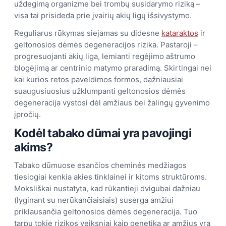
uždegimą organizme bei trombų susidarymo riziką –
visa tai prisideda prie įvairių akių ligų išsivystymo.
Reguliarus rūkymas siejamas su didesne
kataraktos
ir
geltonosios dėmės degeneracijos rizika. Pastaroji –
progresuojanti akių liga, lemianti regėjimo aštrumo
blogėjimą ar centrinio matymo praradimą. Skirtingai nei
kai kurios retos paveldimos formos, dažniausiai
suaugusiuosius užklumpanti geltonosios dėmės
degeneracija vystosi dėl amžiaus bei žalingų gyvenimo
įpročių.
Kodėl tabako dūmai yra pavojingi
akims?
Tabako dūmuose esančios cheminės medžiagos
tiesiogiai kenkia akies tinklainei ir kitoms struktūroms.
Moksliškai nustatyta, kad rūkantieji dvigubai dažniau
(lyginant su nerūkančiaisiais) suserga amžiui
priklausančia geltonosios dėmės degeneracija. Tuo
tarpu tokie rizikos veiksniai kaip genetika ar amžius yra