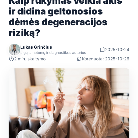
Kaip rūkymas veikia akis
ir didina geltonosios
dėmės degeneracijos
riziką?
Lukas Grinčius
2025-10-24
Ligų simptomų ir diagnostikos autorius
2 min. skaitymo
Koreguota: 2025-10-26