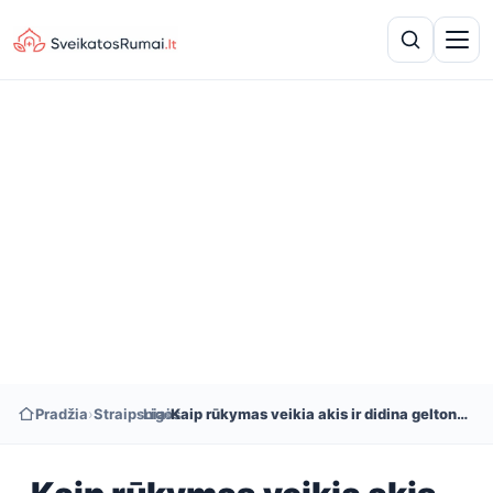
Pradžia
›
Straipsniai
›
Ligos
›
Kaip rūkymas veikia akis ir didina geltonosios dėmės degeneracijos riziką?