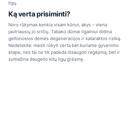
ligų.
Ką verta prisiminti?
Nors rūkymas kenkia visam kūnui, akys – viena
jautriausių jo sričių. Tabako dūmai ilgainiui didina
geltonosios dėmės degeneracijos ir kataraktos riziką.
Nedelskite: mesti rūkyti verta bet kuriame gyvenimo
etape, nes tai ne tik padeda išsaugoti regėjimą, bet ir
sumažina daugelio kitų ligų grėsmę.