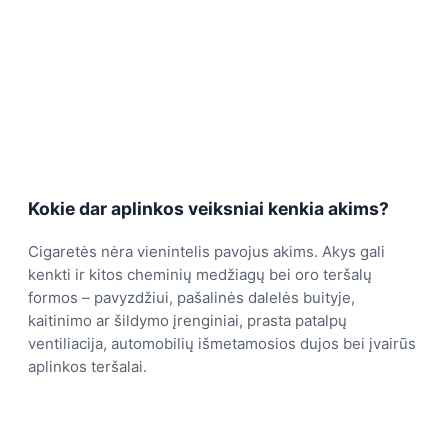
Kokie dar aplinkos veiksniai kenkia akims?
Cigaretės nėra vienintelis pavojus akims. Akys gali
kenkti ir kitos cheminių medžiagų bei oro teršalų
formos – pavyzdžiui, pašalinės dalelės buityje,
kaitinimo ar šildymo įrenginiai, prasta patalpų
ventiliacija, automobilių išmetamosios dujos bei įvairūs
aplinkos teršalai.