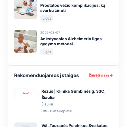
Prostatos vėžio komplikacijos: ką
svarbu žinoti
Ligos
2026-08-07
Ankstyvosios Alzheimerio ligos
gydymo metodai
Ligos
Rekomenduojamos įstaigos
Žiūrėti visas →
Rezus | Klinika Gumbinės g. 33C,
Šiauliai
Šiauliai
0/5 · 0 atsiliepimai
VšĮ „Tauragės Psichikos Sveikatos