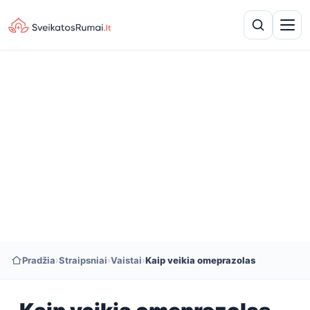
Pradžia
›
Straipsniai
›
Vaistai
›
Kaip veikia omeprazolas