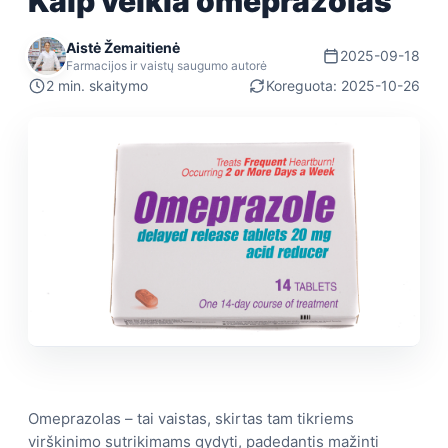
Kaip veikia omeprazolas
Aistė Žemaitienė
2025-09-18
Farmacijos ir vaistų saugumo autorė
2 min. skaitymo
Koreguota: 2025-10-26
Omeprazolas – tai vaistas, skirtas tam tikriems
virškinimo sutrikimams gydyti, padedantis mažinti