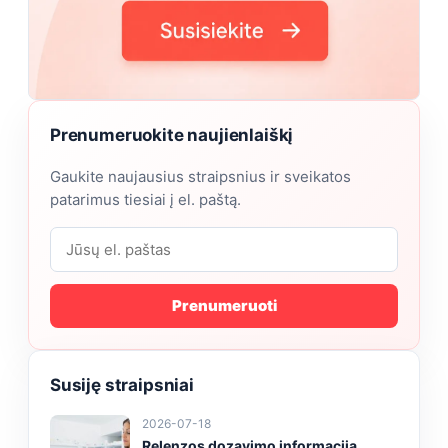
Prenumeruokite naujienlaiškį
Gaukite naujausius straipsnius ir sveikatos
patarimus tiesiai į el. paštą.
Prenumeruoti
Susiję straipsniai
2026-07-18
Relenzos dozavimo informacija