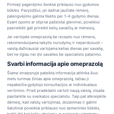
Pirmieji pagerėjimo ženklai priklauso nuo gydomos
būklės. Pavyzdžiui, jei dažnai jaučiate rėmenį,
palengvėjimo galima tikėtis per 1–4 gydymo dienas.
Esant opoms ar stipriai pažeistai gleivinei, poveikiui
pasireikšti gali prireikti kelių savaičių ar mėnesių.
Jei vartojate omeprazolą be recepto nuo rėmens,
rekomenduojama laikytis nurodymų ir neperdozuoti –
vaistą dažniausiai vartojama kelias dienas per savaitę,
bet ne ilgiau nei dvi savaites be specialisto patarimo.
Svarbi informacija apie omeprazolą
Šiame straipsnyje pateikta informacija atitinka šiuo
metu turimas žinias apie omeprazolą, tačiau ji
nepakeičia gydytojo konsultacijos ar individualaus
vertinimo. Prieš pradėdami vartoti naują vaistą, visada
pasitarkite su sveikatos specialistu. Taip pat atkreipkite
dėmesį, kad vaistų vartojimas, dozavimas ir galimi
šalutiniai poveikiai priklauso nuo asmeninės būklės,
todėl dėl bet kokių abejonių ar neįprastų simptomų