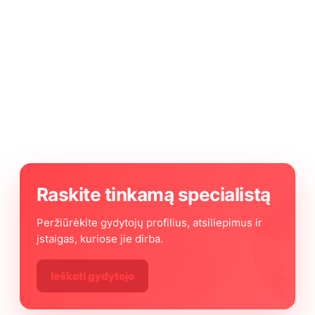
Raskite tinkamą specialistą
Peržiūrėkite gydytojų profilius, atsiliepimus ir
įstaigas, kuriose jie dirba.
Ieškoti gydytojo