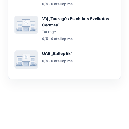
0/5 · 0 atsiliepimai
VšĮ „Tauragės Psichikos Sveikatos
Centras”
Tauragė
0/5 · 0 atsiliepimai
UAB „Baltoptik”
0/5 · 0 atsiliepimai