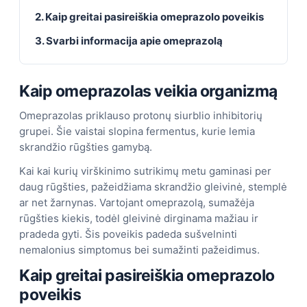
2. Kaip greitai pasireiškia omeprazolo poveikis
3. Svarbi informacija apie omeprazolą
Kaip omeprazolas veikia organizmą
Omeprazolas priklauso protonų siurblio inhibitorių
grupei. Šie vaistai slopina fermentus, kurie lemia
skrandžio rūgšties gamybą.
Kai kai kurių virškinimo sutrikimų metu gaminasi per
daug rūgšties, pažeidžiama skrandžio gleivinė, stemplė
ar net žarnynas. Vartojant omeprazolą, sumažėja
rūgšties kiekis, todėl gleivinė dirginama mažiau ir
pradeda gyti. Šis poveikis padeda sušvelninti
nemalonius simptomus bei sumažinti pažeidimus.
Kaip greitai pasireiškia omeprazolo
poveikis