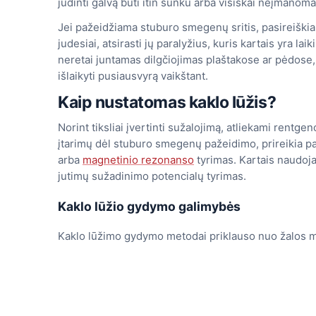
judinti galvą būti itin sunku arba visiškai neįmanoma
Jei pažeidžiama stuburo smegenų sritis, pasireiškia i
judesiai, atsirasti jų paralyžius, kuris kartais yra lai
neretai juntamas dilgčiojimas plaštakose ar pėdose
išlaikyti pusiausvyrą vaikštant.
Kaip nustatomas kaklo lūžis?
Norint tiksliai įvertinti sužalojimą, atliekami rentgen
įtarimų dėl stuburo smegenų pažeidimo, prireikia pa
arba
magnetinio rezonanso
tyrimas. Kartais naudoja
jutimų sužadinimo potencialų tyrimas.
Kaklo lūžio gydymo galimybės
Kaklo lūžimo gydymo metodai priklauso nuo žalos m