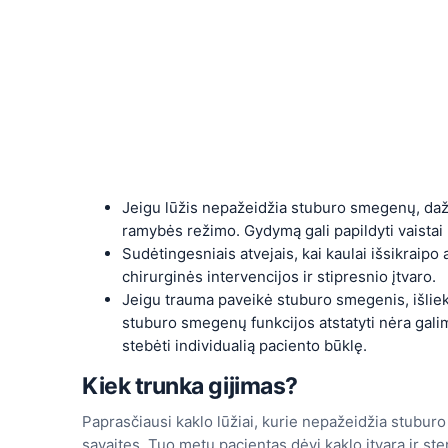
Jeigu lūžis nepažeidžia stuburo smegenų, dažni
ramybės režimo. Gydymą gali papildyti vaista
Sudėtingesniais atvejais, kai kaulai išsikraipo 
chirurginės intervencijos ir stipresnio įtvaro.
Jeigu trauma paveikė stuburo smegenis, išlieka 
stuburo smegenų funkcijos atstatyti nėra galim
stebėti individualią paciento būklę.
Kiek trunka gijimas?
Paprasčiausi kaklo lūžiai, kurie nepažeidžia stubur
savaites. Tuo metu pacientas dėvi kaklo įtvarą ir ste