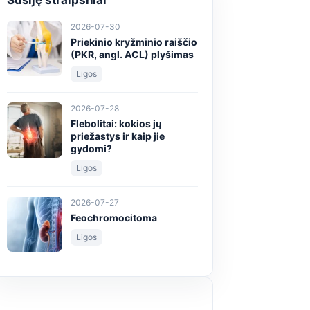
Susiję straipsniai
2026-07-30
Priekinio kryžminio raiščio
(PKR, angl. ACL) plyšimas
Ligos
2026-07-28
Flebolitai: kokios jų
priežastys ir kaip jie
gydomi?
Ligos
2026-07-27
Feochromocitoma
Ligos