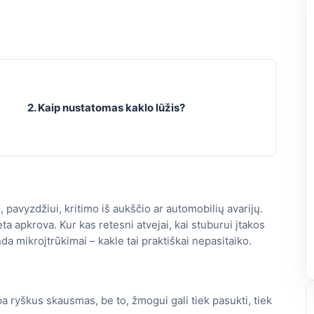
2. Kaip nustatomas kaklo lūžis?
, pavyzdžiui, kritimo iš aukščio ar automobilių avarijų.
ėta apkrova. Kur kas retesni atvejai, kai stuburui įtakos
anda mikroįtrūkimai – kakle tai praktiškai nepasitaiko.
pa ryškus skausmas, be to, žmogui gali tiek pasukti, tiek