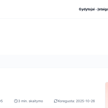
⌄
Gydytojai
Įstaig
05
3 min. skaitymo
Koreguota: 2025-10-26