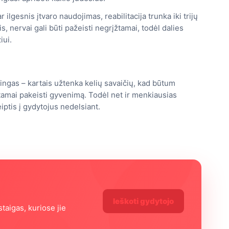
lgesnis įtvaro naudojimas, reabilitacija trunka iki trijų
, nervai gali būti pažeisti negrįžtamai, todėl dalies
iui.
mingas – kartais užtenka kelių savaičių, kad būtum
įžtamai pakeisti gyvenimą. Todėl net ir menkiausias
iptis į gydytojus nedelsiant.
ą
Ieškoti gydytojo
staigas, kuriose jie