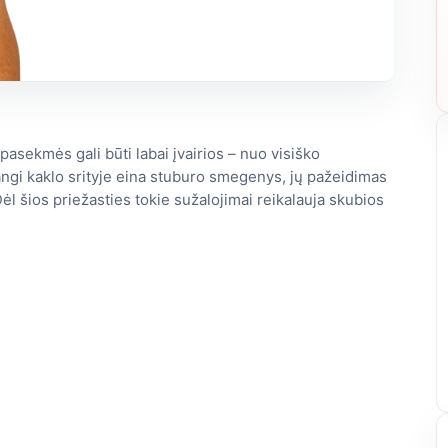
pasekmės gali būti labai įvairios – nuo visiško
angi kaklo srityje eina stuburo smegenys, jų pažeidimas
ėl šios priežasties tokie sužalojimai reikalauja skubios