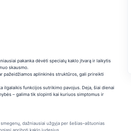
ausiai pakanka dėvėti specialų kaklo įtvarą ir laikytis
i nuo skausmo.
ar pažeidžiamos aplinkinės struktūros, gali prireikti
ilgalaikis funkcijos sutrikimo pavojus. Deja, šiai dienai
ybės – galima tik slopinti kai kuriuos simptomus ir
o smegenų, dažniausiai užgyja per šešias–aštuonias
ngiasi apriboti kaklo judesius.