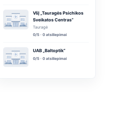
VšĮ „Tauragės Psichikos
Sveikatos Centras”
Tauragė
0/5 · 0 atsiliepimai
UAB „Baltoptik”
0/5 · 0 atsiliepimai