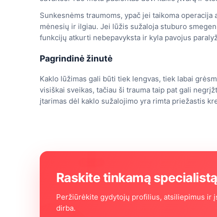
Sunkesnėms traumoms, ypač jei taikoma operacija ar i
mėnesių ir ilgiau. Jei lūžis sužaloja stuburo smegenis
funkcijų atkurti nebepavyksta ir kyla pavojus paralyž
Pagrindinė žinutė
Kaklo lūžimas gali būti tiek lengvas, tiek labai grės
visiškai sveikas, tačiau ši trauma taip pat gali negr
įtarimas dėl kaklo sužalojimo yra rimta priežastis kre
Raskite tinkamą specialist
Peržiūrėkite gydytojų profilius, atsiliepimus ir į
dirba.