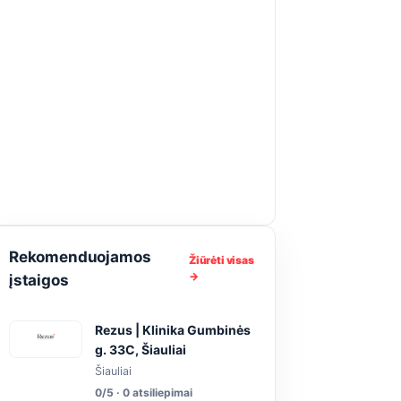
Rekomenduojamos
Žiūrėti visas
→
įstaigos
Rezus | Klinika Gumbinės
g. 33C, Šiauliai
Šiauliai
0/5 · 0 atsiliepimai