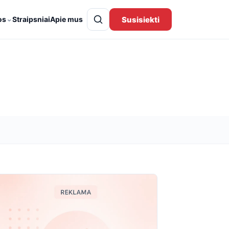
⌄
Susisiekti
os
Straipsniai
Apie mus