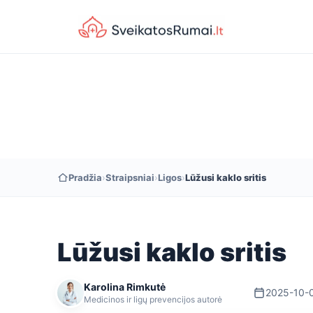
Pradžia
›
Straipsniai
›
Ligos
›
Lūžusi kaklo sritis
Lūžusi kaklo sritis
Karolina Rimkutė
2025-10-
Medicinos ir ligų prevencijos autorė