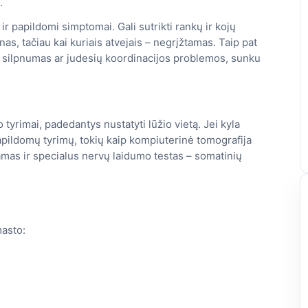
.
r papildomi simptomai. Gali sutrikti rankų ir kojų
kinas, tačiau kai kuriais atvejais – negrįžtamas. Taip pat
, silpnumas ar judesių koordinacijos problemos, sunku
o tyrimai, padedantys nustatyti lūžio vietą. Jei kyla
pildomų tyrimų, tokių kaip kompiuterinė tomografija
mas ir specialus nervų laidumo testas – somatinių
asto: