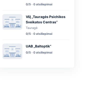
0/5 · 0 atsiliepimai
VšĮ „Tauragės Psichikos
Sveikatos Centras”
Tauragė
0/5 · 0 atsiliepimai
UAB „Baltoptik”
0/5 · 0 atsiliepimai