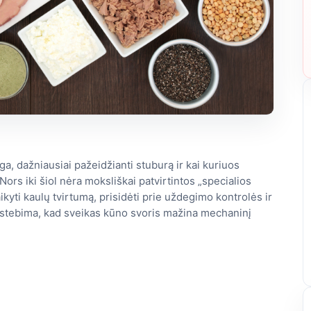
ga, dažniausiai pažeidžianti stuburą ir kai kuriuos
Nors iki šiol nėra moksliškai patvirtintos „specialios
aikyti kaulų tvirtumą, prisidėti prie uždegimo kontrolės ir
pastebima, kad sveikas kūno svoris mažina mechaninį