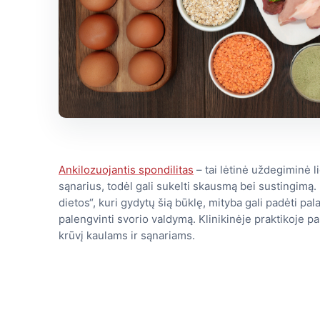
Ankilozuojantis spondilitas
– tai lėtinė uždegiminė li
sąnarius, todėl gali sukelti skausmą bei sustingimą. 
dietos“, kuri gydytų šią būklę, mityba gali padėti pal
palengvinti svorio valdymą. Klinikinėje praktikoje 
krūvį kaulams ir sąnariams.