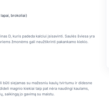
lapai, brokoliai)
nas D, kuris padeda kalciui įsisavinti. Saulės šviesa yra
 kuriems žmonėms gali neužtikrinti pakankamo kiekio.
 būti siejamas su mažesniu kaulų tvirtumu ir didesne
ideli magnio kiekiai taip pat nėra naudingi kaulams,
ų, saikingą jo gavimą su maistu.