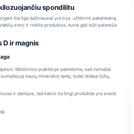
kilozuojančiu spondilitu
rgant šia liga dažniausiai yra trys: užtikrinti pakankamą
abilų svorį ir rinktis produktus, kurie gali būti palankūs
s D ir magnis
iaga
trapesni. Medicinos praktikoje pastebima, kad nemažai
 sumažėjusį kaulų mineralinį tankį, todėl didėja lūžių,
uose ir dantyse, tad kalcio turtingi produktai yra svarbi
is)