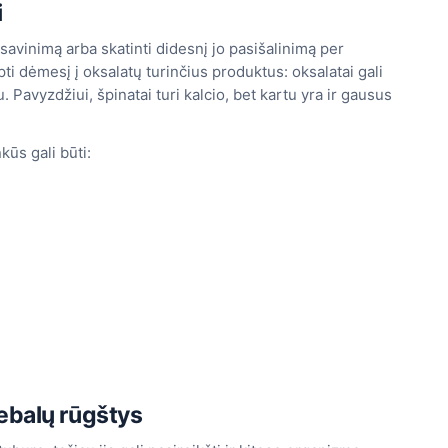
i
isavinimą arba skatinti didesnį jo pasišalinimą per
pti dėmesį į oksalatų turinčius produktus: oksalatai gali
. Pavyzdžiui, špinatai turi kalcio, bet kartu yra ir gausus
kūs gali būti:
ebalų rūgštys