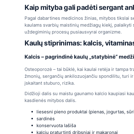
Kaip mityba gali padėti sergant an
Pagal dabartines medicinos žinias, mitybos tikslai se
kaulams svarbių maistinių medžiagų kiekį, palaikyti st
uždegiminių procesų pusiausvyrai organizme.
Kaulų stiprinimas: kalcis, vitamina
Kalcis – pagrindinė kaulų „statybinė“ medž
Osteoporozė – tai būklė, kai kaulai retėja ir tampa 
žmonių, sergančių ankilozuojančiu spondilitu, turi ir
įskaitant stuburo, rizika.
Didžioji dalis su maistu gaunamo kalcio kaupiasi kaul
kasdienės mitybos dalis.
liesesni pieno produktai (pienas, jogurtas, sūr
sardinės
konservuota lašiša
kalciu praturtinti dribsniai ir makaronai