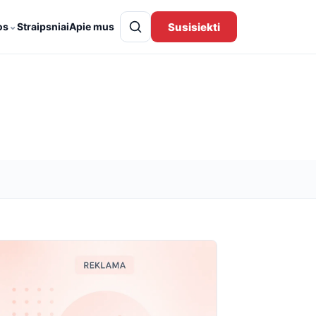
⌄
Susisiekti
os
Straipsniai
Apie mus