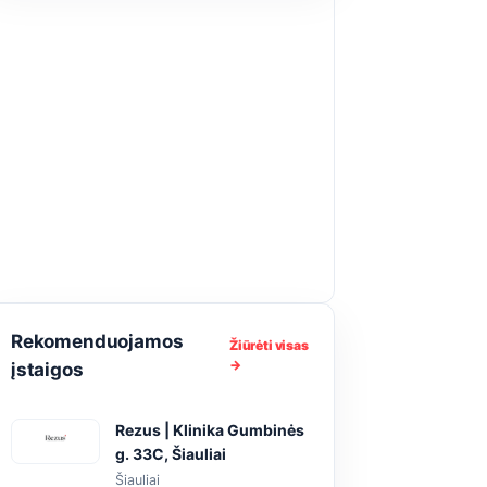
Rekomenduojamos
Žiūrėti visas
→
įstaigos
Rezus | Klinika Gumbinės
g. 33C, Šiauliai
Šiauliai