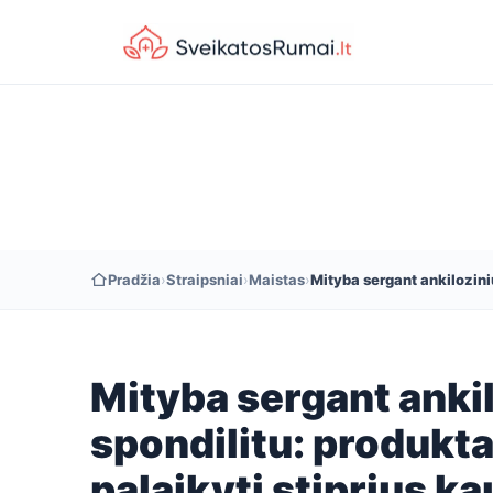
Pradžia
›
Straipsniai
›
Maistas
›
Mityba sergant ankiloziniu
Mityba sergant anki
spondilitu: produkt
palaikyti stiprius ka