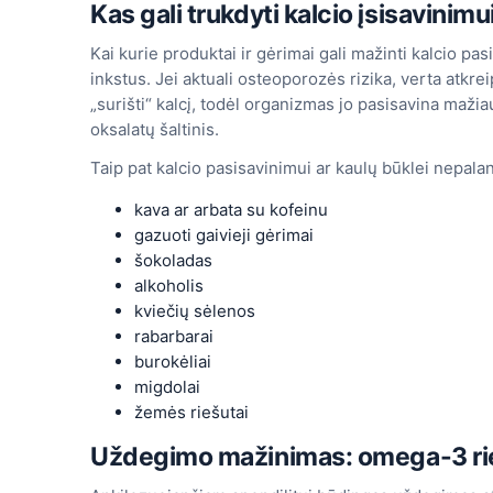
Kas gali trukdyti kalcio įsisavinimu
Kai kurie produktai ir gėrimai gali mažinti kalcio pas
inkstus. Jei aktuali osteoporozės rizika, verta atkrei
„surišti“ kalcį, todėl organizmas jo pasisavina mažiau
oksalatų šaltinis.
Taip pat kalcio pasisavinimui ar kaulų būklei nepalan
kava ar arbata su kofeinu
gazuoti gaivieji gėrimai
šokoladas
alkoholis
kviečių sėlenos
rabarbarai
burokėliai
migdolai
žemės riešutai
Uždegimo mažinimas: omega-3 ri