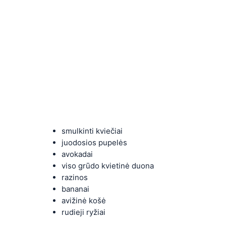
smulkinti kviečiai
juodosios pupelės
avokadai
viso grūdo kvietinė duona
razinos
bananai
avižinė košė
rudieji ryžiai