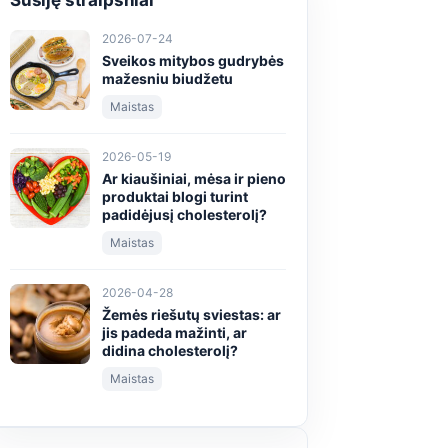
Susiję straipsniai
2026-07-24
Sveikos mitybos gudrybės
mažesniu biudžetu
Maistas
2026-05-19
Ar kiaušiniai, mėsa ir pieno
produktai blogi turint
padidėjusį cholesterolį?
Maistas
2026-04-28
Žemės riešutų sviestas: ar
jis padeda mažinti, ar
didina cholesterolį?
Maistas