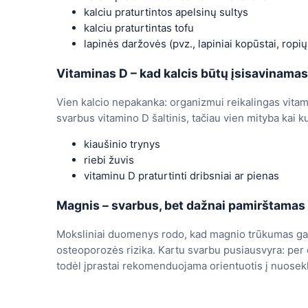
kalciu praturtintos apelsinų sultys
kalciu praturtintas tofu
lapinės daržovės (pvz., lapiniai kopūstai, ropių 
Vitaminas D – kad kalcis būtų įsisavinamas
Vien kalcio nepakanka: organizmui reikalingas vitami
svarbus vitamino D šaltinis, tačiau vien mityba kai
kiaušinio trynys
riebi žuvis
vitaminu D praturtinti dribsniai ar pienas
Magnis – svarbus, bet dažnai pamirštamas
Moksliniai duomenys rodo, kad magnio trūkumas gali
osteoporozės rizika. Kartu svarbu pusiausvyra: per d
todėl įprastai rekomenduojama orientuotis į nuosekl