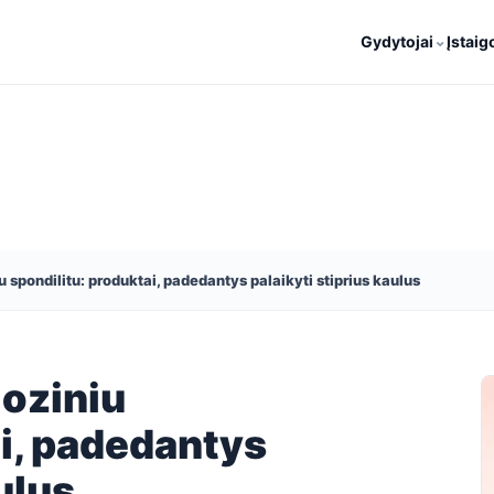
⌄
Gydytojai
Įstaig
 spondilitu: produktai, padedantys palaikyti stiprius kaulus
loziniu
ai, padedantys
ulus