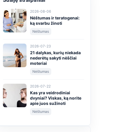
Susiję straipsniai
2026-08-06
Nėštumas ir teratogenai:
ką svarbu žinoti
Nėštumas
2026-07-23
21 dalykas, kurių niekada
nederėtų sakyti nėščiai
moteriai
Nėštumas
2026-07-22
Kas yra veidrodiniai
dvyniai? Viskas, ką norite
apie juos sužinoti
Nėštumas