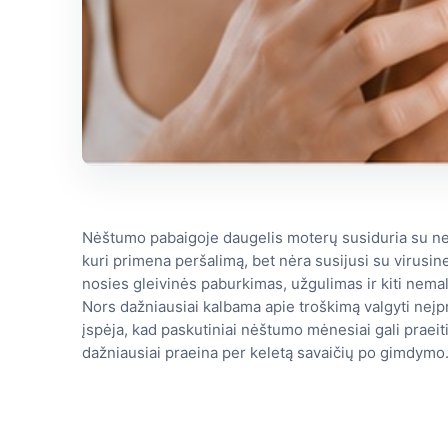
Nėštumo pabaigoje daugelis moterų susiduria su nem
kuri primena peršalimą, bet nėra susijusi su virusine
nosies gleivinės paburkimas, užgulimas ir kiti nemalo
Nors dažniausiai kalbama apie troškimą valgyti neįp
įspėja, kad paskutiniai nėštumo mėnesiai gali praeiti
dažniausiai praeina per keletą savaičių po gimdymo