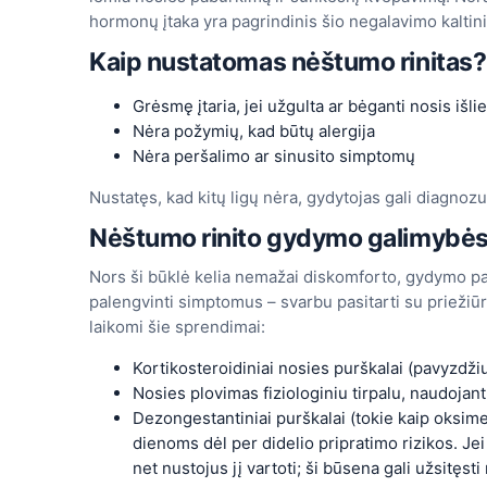
hormonų įtaka yra pagrindinis šio negalavimo kaltin
Kaip nustatomas nėštumo rinitas?
Grėsmę įtaria, jei užgulta ar bėganti nosis iš
Nėra požymių, kad būtų alergija
Nėra peršalimo ar sinusito simptomų
Nustatęs, kad kitų ligų nėra, gydytojas gali diagnozu
Nėštumo rinito gydymo galimybė
Nors ši būklė kelia nemažai diskomforto, gydymo p
palengvinti simptomus – svarbu pasitarti su priežiūrą
laikomi šie sprendimai:
Kortikosteroidiniai nosies purškalai (pavyzdži
Nosies plovimas fiziologiniu tirpalu, naudojant
Dezongestantiniai purškalai (tokie kaip oksime
dienoms dėl per didelio pripratimo rizikos. Jei 
net nustojus jį vartoti; ši būsena gali užsitęst