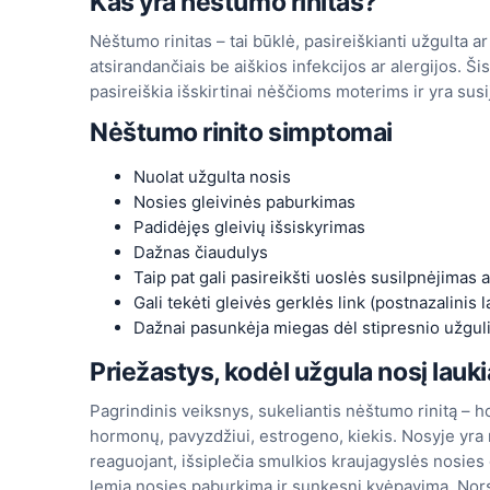
Kas yra nėštumo rinitas?
Nėštumo rinitas – tai būklė, pasireiškianti užgulta 
atsirandančiais be aiškios infekcijos ar alergijos. Ši
pasireiškia išskirtinai nėščioms moterims ir yra sus
Nėštumo rinito simptomai
Nuolat užgulta nosis
Nosies gleivinės paburkimas
Padidėjęs gleivių išsiskyrimas
Dažnas čiaudulys
Taip pat gali pasireikšti uoslės susilpnėjimas 
Gali tekėti gleivės gerklės link (postnazalinis 
Dažnai pasunkėja miegas dėl stipresnio užgul
Priežastys, kodėl užgula nosį lauki
Pagrindinis veiksnys, sukeliantis nėštumo rinitą –
hormonų, pavyzdžiui, estrogeno, kiekis. Nosyje yra r
reaguojant, išsiplečia smulkios kraujagyslės nosies 
lemia nosies paburkimą ir sunkesnį kvėpavimą. Nors v