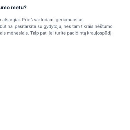
štumo metu?
 atsargiai. Prieš vartodami geriamuosius
ūtinai pasitarkite su gydytoju, nes tam tikrais nėštumo
siais mėnesiais. Taip pat, jei turite padidintą kraujospūdį,