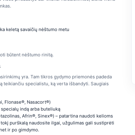
inkas.
lieka keletą savaičių nėštumo metu
oti būtent nėštumo rinitą.
s
asirinkimų yra. Tam tikros gydymo priemonės padeda
 teikiančiu specialistu, ką verta išbandyti. Saugiais
ui, Flonase®, Nasacort®)
 specialų indą arba buteliuką
tazolinas, Afrin®, Sinex®) – patartina naudoti kelioms
tokį purškalą naudosite ilgai, užgulimas gali sustiprėti
i net ir po gimdymo.