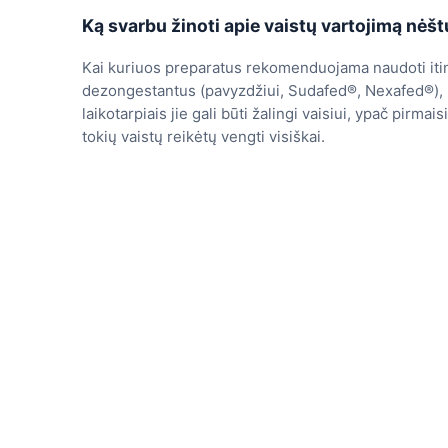
Ką svarbu žinoti apie vaistų vartojimą nė
Kai kuriuos preparatus rekomenduojama naudoti itin
dezongestantus (pavyzdžiui, Sudafed®, Nexafed®), b
laikotarpiais jie gali būti žalingi vaisiui, ypač pirmai
tokių vaistų reikėtų vengti visiškai.