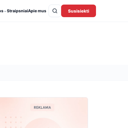
⌄
Susisiekti
os
Straipsniai
Apie mus