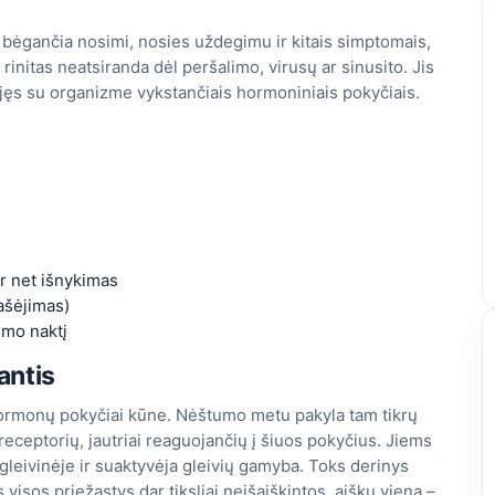
ar bėgančia nosimi, nosies uždegimu ir kitais simptomais,
s rinitas neatsiranda dėl peršalimo, virusų ar sinusito. Jis
ijęs su organizme vykstančiais hormoniniais pokyčiais.
ar net išnykimas
lašėjimas)
imo naktį
antis
 hormonų pokyčiai kūne. Nėštumo metu pakyla tam tikrų
eceptorių, jautriai reaguojančių į šiuos pokyčius. Jiems
gleivinėje ir suaktyvėja gleivių gamyba. Toks derinys
isos priežastys dar tiksliai neišaiškintos, aišku viena –