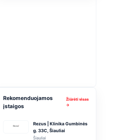
Rekomenduojamos
Žiūrėti visas
→
įstaigos
Rezus | Klinika Gumbinės
g. 33C, Šiauliai
Šiauliai