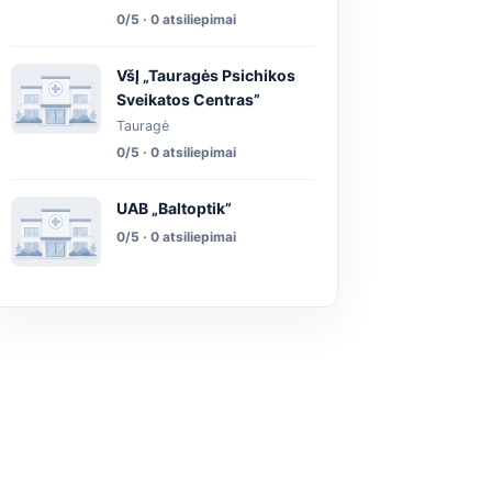
0/5 · 0 atsiliepimai
VšĮ „Tauragės Psichikos
Sveikatos Centras”
Tauragė
0/5 · 0 atsiliepimai
UAB „Baltoptik”
0/5 · 0 atsiliepimai