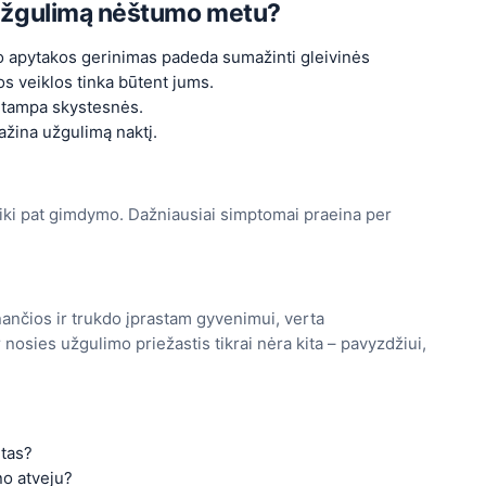
s užgulimą nėštumo metu?
jo apytakos gerinimas padeda sumažinti gleivinės
os veiklos tinka būtent jums.
s tampa skystesnės.
ažina užgulimą naktį.
 iki pat gimdymo. Dažniausiai simptomai praeina per
nančios ir trukdo įprastam gyvenimui, verta
 nosies užgulimo priežastis tikrai nėra kita – pavyzdžiui,
itas?
no atveju?