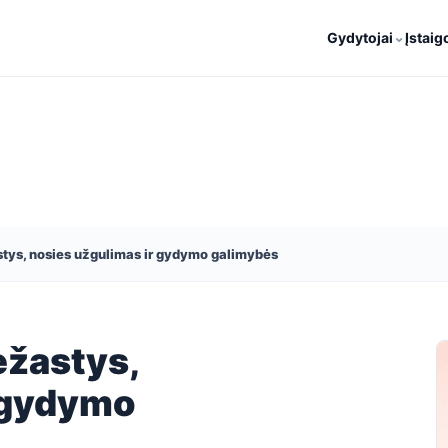
⌄
Gydytojai
Įstaig
astys, nosies užgulimas ir gydymo galimybės
ežastys,
r gydymo