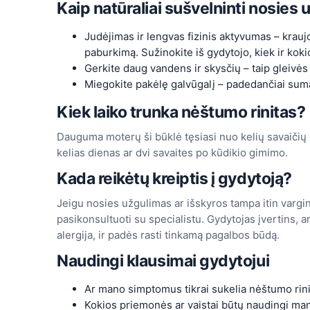
Kaip natūraliai sušvelninti nosie
Judėjimas ir lengvas fizinis aktyvumas – krau
paburkimą. Sužinokite iš gydytojo, kiek ir koki
Gerkite daug vandens ir skysčių – taip gleivė
Miegokite pakėlę galvūgalį – padedančiai sum
Kiek laiko trunka nėštumo rinitas?
Dauguma moterų ši būklė tęsiasi nuo kelių savaičių
kelias dienas ar dvi savaites po kūdikio gimimo.
Kada reikėtų kreiptis į gydytoją?
Jeigu nosies užgulimas ar išskyros tampa itin vargi
pasikonsultuoti su specialistu. Gydytojas įvertins, ar
alergija, ir padės rasti tinkamą pagalbos būdą.
Naudingi klausimai gydytojui
Ar mano simptomus tikrai sukelia nėštumo rin
Kokios priemonės ar vaistai būtų naudingi ma