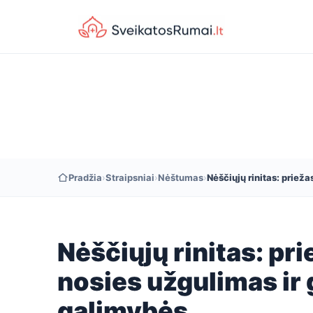
Pradžia
›
Straipsniai
›
Nėštumas
›
Nėščiųjų rinitas: priež
Nėščiųjų rinitas: pri
nosies užgulimas i
galimybės