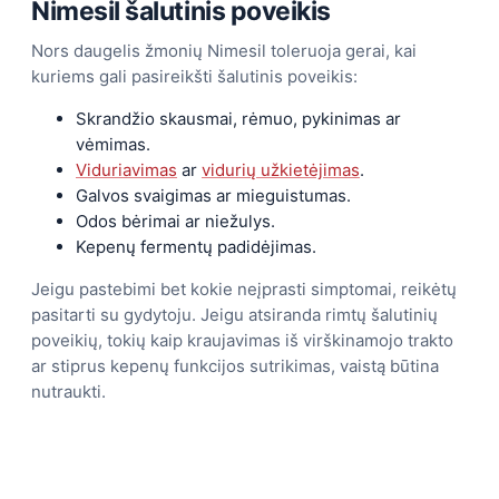
Nimesil šalutinis poveikis
Nors daugelis žmonių Nimesil toleruoja gerai, kai
kuriems gali pasireikšti šalutinis poveikis:
Skrandžio skausmai, rėmuo, pykinimas ar
vėmimas.
Viduriavimas
ar
vidurių užkietėjimas
.
Galvos svaigimas ar mieguistumas.
Odos bėrimai ar niežulys.
Kepenų fermentų padidėjimas.
Jeigu pastebimi bet kokie neįprasti simptomai, reikėtų
pasitarti su gydytoju. Jeigu atsiranda rimtų šalutinių
poveikių, tokių kaip kraujavimas iš virškinamojo trakto
ar stiprus kepenų funkcijos sutrikimas, vaistą būtina
nutraukti.