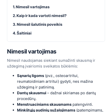
1. Nimesil vartojimas
2. Kaip ir kada vartoti nimesil?
3. Nimesil šalutinis poveikis
4. Šaltiniai
Nimesil vartojimas
Nimesil naudojamas siekiant sumažinti skausmą ir
uždegimą įvairiomis sveikatos būklėmis:
Sąnarių ligoms
(pvz., osteoartritui,
reumatoidiniam artritui) gydyti, nes mažina
uždegimą ir patinimą.
Dantų skausmui
– dažnai skiriamas po dantų
procedūrų.
Menstruaciniams skausmams
palengvinti.
Minkštųjų audinių sužalojimams
(patempimams,