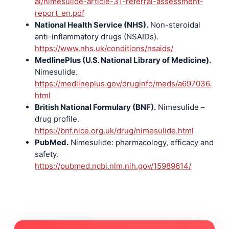
al/nimesulide-article-31-referral-assessment-
report_en.pdf
National Health Service (NHS).
Non-steroidal
anti-inflammatory drugs (NSAIDs).
https://www.nhs.uk/conditions/nsaids/
MedlinePlus (U.S. National Library of Medicine).
Nimesulide.
https://medlineplus.gov/druginfo/meds/a697036.
html
British National Formulary (BNF).
Nimesulide –
drug profile.
https://bnf.nice.org.uk/drug/nimesulide.html
PubMed.
Nimesulide: pharmacology, efficacy and
safety.
https://pubmed.ncbi.nlm.nih.gov/15989614/