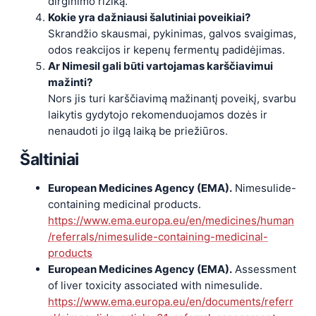
dirginimo riziką.
Kokie yra dažniausi šalutiniai poveikiai?
Skrandžio skausmai, pykinimas, galvos svaigimas,
odos reakcijos ir kepenų fermentų padidėjimas.
Ar Nimesil gali būti vartojamas karščiavimui
mažinti?
Nors jis turi karščiavimą mažinantį poveikį, svarbu
laikytis gydytojo rekomenduojamos dozės ir
nenaudoti jo ilgą laiką be priežiūros.
Šaltiniai
European Medicines Agency (EMA).
Nimesulide-
containing medicinal products.
https://www.ema.europa.eu/en/medicines/human
/referrals/nimesulide-containing-medicinal-
products
European Medicines Agency (EMA).
Assessment
of liver toxicity associated with nimesulide.
https://www.ema.europa.eu/en/documents/referr