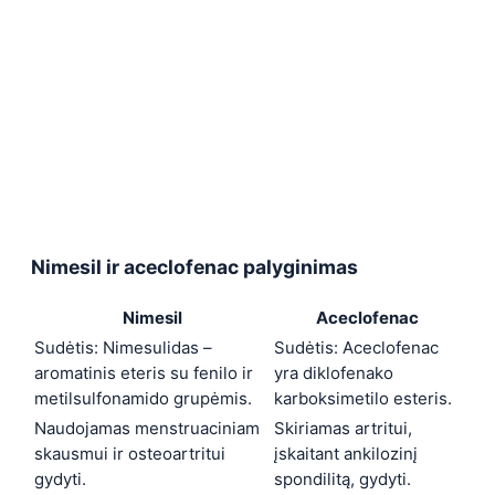
Nimesil ir aceclofenac palyginimas
Nimesil
Aceclofenac
Sudėtis: Nimesulidas –
Sudėtis: Aceclofenac
aromatinis eteris su fenilo ir
yra diklofenako
metilsulfonamido grupėmis.
karboksimetilo esteris.
Naudojamas menstruaciniam
Skiriamas artritui,
skausmui ir osteoartritui
įskaitant ankilozinį
gydyti.
spondilitą, gydyti.