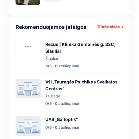
Rekomenduojamos įstaigos
Žiūrėti visas →
Rezus | Klinika Gumbinės g. 33C,
Šiauliai
Šiauliai
0/5 · 0 atsiliepimai
VšĮ „Tauragės Psichikos Sveikatos
Centras”
Tauragė
0/5 · 0 atsiliepimai
UAB „Baltoptik”
0/5 · 0 atsiliepimai