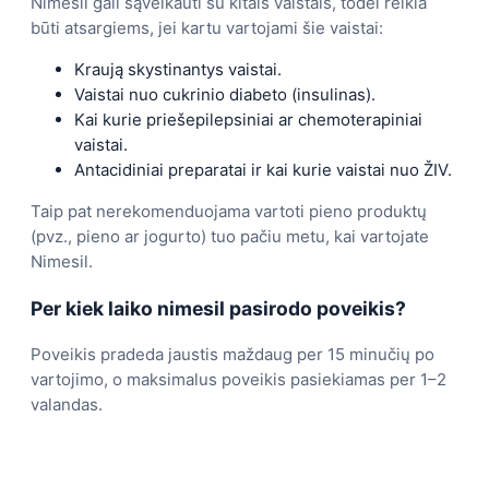
Nimesil gali sąveikauti su kitais vaistais, todėl reikia
būti atsargiems, jei kartu vartojami šie vaistai:
Kraują skystinantys vaistai.
Vaistai nuo cukrinio diabeto (insulinas).
Kai kurie priešepilepsiniai ar chemoterapiniai
vaistai.
Antacidiniai preparatai ir kai kurie vaistai nuo ŽIV.
Taip pat nerekomenduojama vartoti pieno produktų
(pvz., pieno ar jogurto) tuo pačiu metu, kai vartojate
Nimesil.
Per kiek laiko nimesil pasirodo poveikis?
Poveikis pradeda jaustis maždaug per 15 minučių po
vartojimo, o maksimalus poveikis pasiekiamas per 1–2
valandas.