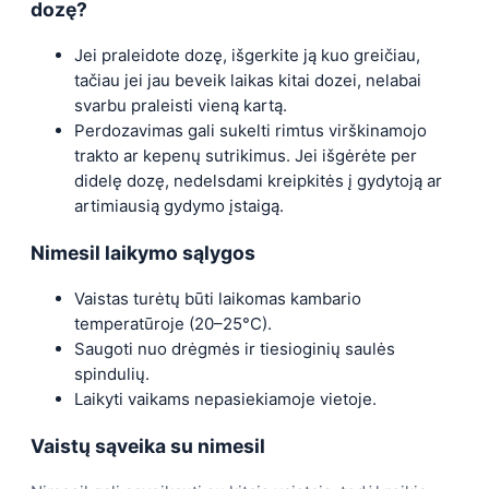
dozę?
Jei praleidote dozę, išgerkite ją kuo greičiau,
tačiau jei jau beveik laikas kitai dozei, nelabai
svarbu praleisti vieną kartą.
Perdozavimas gali sukelti rimtus virškinamojo
trakto ar kepenų sutrikimus. Jei išgėrėte per
didelę dozę, nedelsdami kreipkitės į gydytoją ar
artimiausią gydymo įstaigą.
Nimesil laikymo sąlygos
Vaistas turėtų būti laikomas kambario
temperatūroje (20–25°C).
Saugoti nuo drėgmės ir tiesioginių saulės
spindulių.
Laikyti vaikams nepasiekiamoje vietoje.
Vaistų sąveika su nimesil