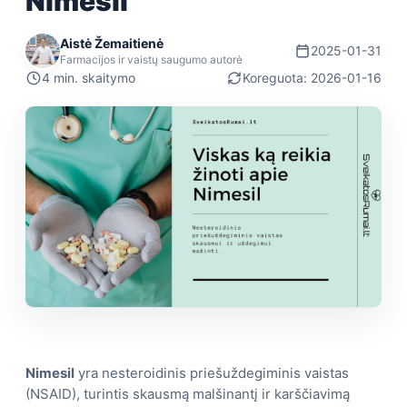
Nimesil
Aistė Žemaitienė
2025-01-31
Farmacijos ir vaistų saugumo autorė
4 min. skaitymo
Koreguota: 2026-01-16
Nimesil
yra nesteroidinis priešuždegiminis vaistas
(NSAID), turintis skausmą malšinantį ir karščiavimą