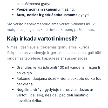
sumušimams) gydyti.
Pooperaciniam skausmui
mažinti.
Ausų, nosies ir gerklės skausmams
gydyti.
Šio vaisto nerekomenduojama vartoti vaikams iki 12
metų, nes jis gali sukelti rimtus kepenų pažeidimus.
Kaip ir kada vartoti nimesil?
Nimesil dažniausiai tiekiamas granulėmis, kurios
ištirpinamos vandenyje ir geriamos. Jis taip pat gali būti
randamas tabletėse, kapsulėse ar suspensijose.
Granules reikia ištirpinti 100 ml vandens ir išgerti
po valgio.
Rekomenduojama dozė – viena pakuotė du kartus
per dieną.
Negalima viršyti gydytojo nurodytos dozės ar
vartoti ilgą laiką, nes gali padidėti šalutinio
poveikio rizika.