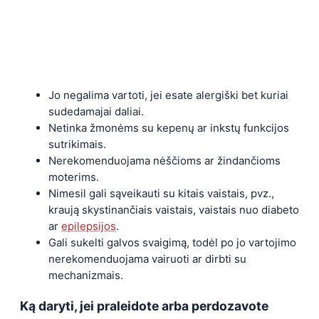
Jo negalima vartoti, jei esate alergiški bet kuriai
sudedamajai daliai.
Netinka žmonėms su kepenų ar inkstų funkcijos
sutrikimais.
Nerekomenduojama nėščioms ar žindančioms
moterims.
Nimesil gali sąveikauti su kitais vaistais, pvz.,
kraują skystinančiais vaistais, vaistais nuo diabeto
ar
epilepsijos
.
Gali sukelti galvos svaigimą, todėl po jo vartojimo
nerekomenduojama vairuoti ar dirbti su
mechanizmais.
Ką daryti, jei praleidote arba perdozavote