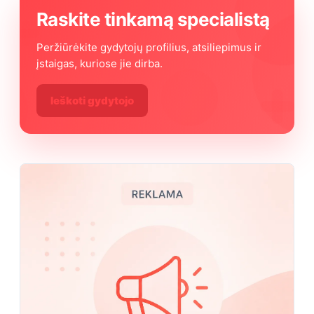
Raskite tinkamą specialistą
Peržiūrėkite gydytojų profilius, atsiliepimus ir
įstaigas, kuriose jie dirba.
Ieškoti gydytojo