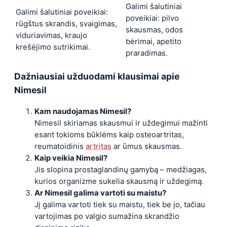
Galimi šalutiniai
Galimi šalutiniai poveikiai:
poveikiai: pilvo
rūgštus skrandis, svaigimas,
skausmas, odos
viduriavimas, kraujo
bėrimai, apetito
krešėjimo sutrikimai.
praradimas.
Dažniausiai užduodami klausimai apie
Nimesil
Kam naudojamas Nimesil?
Nimesil skiriamas skausmui ir uždegimui mažinti
esant tokioms būklėms kaip osteoartritas,
reumatoidinis
artritas
ar ūmus skausmas.
Kaip veikia Nimesil?
Jis slopina prostaglandinų gamybą – medžiagas,
kurios organizme sukelia skausmą ir uždegimą.
Ar Nimesil galima vartoti su maistu?
Jį galima vartoti tiek su maistu, tiek be jo, tačiau
vartojimas po valgio sumažina skrandžio