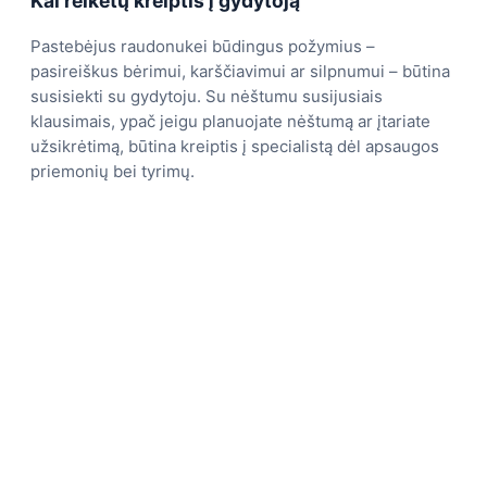
Kai reikėtų kreiptis į gydytoją
Pastebėjus raudonukei būdingus požymius –
pasireiškus bėrimui, karščiavimui ar silpnumui – būtina
susisiekti su gydytoju. Su nėštumu susijusiais
klausimais, ypač jeigu planuojate nėštumą ar įtariate
užsikrėtimą, būtina kreiptis į specialistą dėl apsaugos
priemonių bei tyrimų.