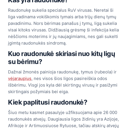
Kas yra raudonukė?
Raudonukę sukelia specialus RuV virusas. Neretai ši
liga vadinama vokiškomis tymais arba trijų dienų tymų
pavadinimu. Nors bėrimas panašus į tymų, ligą sukelia
visai kitoks virusas. Didžiausią grėsmę ši infekcija kelia
nėščioms moterims ir jų naujagimiams, nes gali sukelti
įgimtą raudonukės sindromą.
Kuo raudonukė skiriasi nuo kitų ligų
su bėrimu?
Dažnai žmonės painioja raudonukę, tymus (rubeola) ir
vėjaraupius
, nes visos šios ligos pasireiškia odos
išbėrimu. Visgi jos kyla dėl skirtingų virusų ir pasižymi
skirtingais požymiais bei eiga.
Kiek paplitusi raudonukė?
Šiuo metu kasmet pasaulyje užfiksuojama apie 26 000
raudonukės atvejų. Daugiausia ligos židinių yra Azijoje,
Afrikoje ir Artimuosiuose Rytuose, tačiau atskirų atvejų