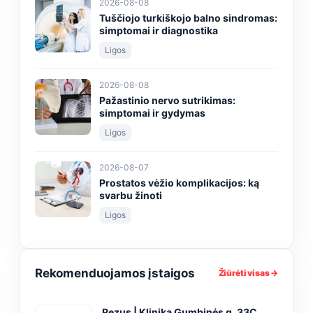
2026-08-08
Tuščiojo turkiškojo balno sindromas:
simptomai ir diagnostika
Ligos
2026-08-08
Pažastinio nervo sutrikimas:
simptomai ir gydymas
Ligos
2026-08-07
Prostatos vėžio komplikacijos: ką
svarbu žinoti
Ligos
Rekomenduojamos įstaigos
Žiūrėti visas →
Rezus | Klinika Gumbinės g. 33C,