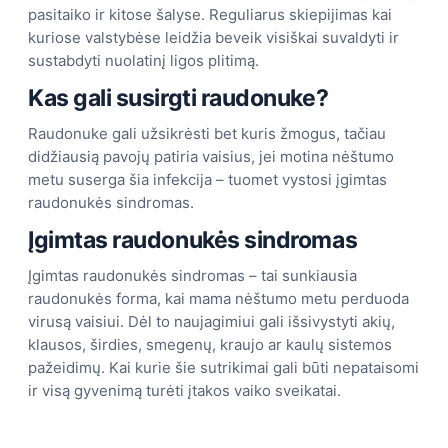
pasitaiko ir kitose šalyse. Reguliarus skiepijimas kai
kuriose valstybėse leidžia beveik visiškai suvaldyti ir
sustabdyti nuolatinį ligos plitimą.
Kas gali susirgti raudonuke?
Raudonuke gali užsikrėsti bet kuris žmogus, tačiau
didžiausią pavojų patiria vaisius, jei motina nėštumo
metu suserga šia infekcija – tuomet vystosi įgimtas
raudonukės sindromas.
Įgimtas raudonukės sindromas
Įgimtas raudonukės sindromas – tai sunkiausia
raudonukės forma, kai mama nėštumo metu perduoda
virusą vaisiui. Dėl to naujagimiui gali išsivystyti akių,
klausos, širdies, smegenų, kraujo ar kaulų sistemos
pažeidimų. Kai kurie šie sutrikimai gali būti nepataisomi
ir visą gyvenimą turėti įtakos vaiko sveikatai.