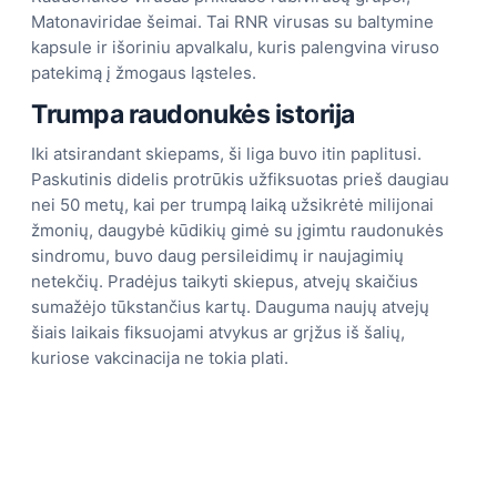
Matonaviridae šeimai. Tai RNR virusas su baltymine
kapsule ir išoriniu apvalkalu, kuris palengvina viruso
patekimą į žmogaus ląsteles.
Trumpa raudonukės istorija
Iki atsirandant skiepams, ši liga buvo itin paplitusi.
Paskutinis didelis protrūkis užfiksuotas prieš daugiau
nei 50 metų, kai per trumpą laiką užsikrėtė milijonai
žmonių, daugybė kūdikių gimė su įgimtu raudonukės
sindromu, buvo daug persileidimų ir naujagimių
netekčių. Pradėjus taikyti skiepus, atvejų skaičius
sumažėjo tūkstančius kartų. Dauguma naujų atvejų
šiais laikais fiksuojami atvykus ar grįžus iš šalių,
kuriose vakcinacija ne tokia plati.