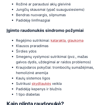
Rožinė ar paraudusi akių gleivinė
Jungčių skausmai (ypač suaugusiesiems)
Bendras nuovargis, silpnumas
Padidėję limfmazgiai
Įgimto raudonukės sindromo požymiai
Regėjimo sutrikimai:
katarakta
,
glaukoma
Klausos praradimas
Širdies ydos
Smegenų vystymosi sutrikimai (pvz., mažas
galvos dydis, uždegimai ar raidos problemos)
Kraujodaros pokyčiai: trombocitų sumažėjimas,
hemolizinė anemija
Kaulų sistemos ligos
Sutrikusi
skydliaukės
veikla
Padidėję kepenys ir blužnis
1 tipo diabetas
Kaip plinta raudonukė?