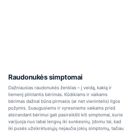
Raudonukės simptomai
Dažniausias raudonukės ženklas – į veidą, kaklą ir
liemenį plintantis bėrimas. Kūdikiams ir vaikams
bėrimas dažnai būna pirmasis (ar net vienintelis) ligos
požymis. Suaugusiems ir vyresniems vaikams prieš
atsirandant bėrimui gali pasireikšti kiti simptomai, kurie
varijuoja nuo labai lengvų iki sunkesnių. Įdomu tai, kad
iki pusės užsikrėtusiųjų nejaučia jokių simptomų, tačiau