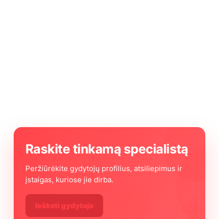
Raskite tinkamą specialistą
Peržiūrėkite gydytojų profilius, atsiliepimus ir
įstaigas, kuriose jie dirba.
Ieškoti gydytojo