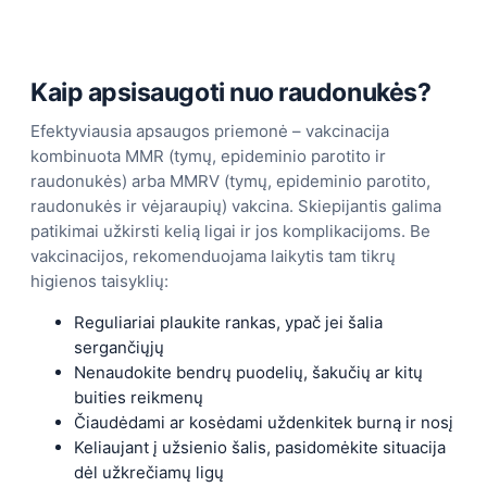
Kaip apsisaugoti nuo raudonukės?
Efektyviausia apsaugos priemonė – vakcinacija
kombinuota MMR (tymų, epideminio parotito ir
raudonukės) arba MMRV (tymų, epideminio parotito,
raudonukės ir vėjaraupių) vakcina. Skiepijantis galima
patikimai užkirsti kelią ligai ir jos komplikacijoms. Be
vakcinacijos, rekomenduojama laikytis tam tikrų
higienos taisyklių:
Reguliariai plaukite rankas, ypač jei šalia
sergančiųjų
Nenaudokite bendrų puodelių, šakučių ar kitų
buities reikmenų
Čiaudėdami ar kosėdami uždenkitek burną ir nosį
Keliaujant į užsienio šalis, pasidomėkite situacija
dėl užkrečiamų ligų