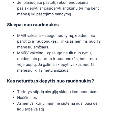
Jei planuojate pastoti, rekomenduojama
pasiskiepyti ar pasidaryti antikūnų tyrimą bent
mėnesį iki pastojimo bandymų
Skiepai nuo raudonukės
MMR vakcina – saugo nuo tymų, epideminio
parotito ir raudonukės. Tinka asmenims nuo 12
mėnesių amžiaus.
MMRV vakcina – apsaugo ne tik nuo tymų,
epideminio parotito ir raudonukės, bet ir nuo
vėjaraupių. Ja galima skiepyti vaikus nuo 12
mėnesių iki 12 metų amžiaus.
Kas neturėtų skiepytis nuo raudonukės?
Turintys stiprią alergiją skiepų komponentams
Nėščiosios
Asmenys, kurių imuninė sistema nusilpusi dėl
ligų arba vaistų