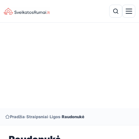
Pradžia
›
Straipsniai
›
Ligos
›
Raudonukė