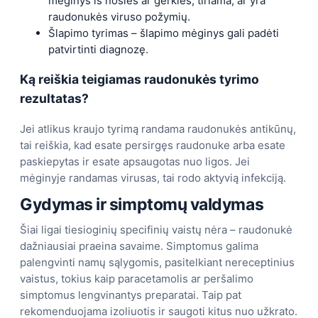
mėginys iš nosies ar gerklės, tiriama, ar yra
raudonukės viruso požymių.
Šlapimo tyrimas – šlapimo mėginys gali padėti
patvirtinti diagnozę.
Ką reiškia teigiamas raudonukės tyrimo
rezultatas?
Jei atlikus kraujo tyrimą randama raudonukės antikūnų,
tai reiškia, kad esate persirgęs raudonuke arba esate
paskiepytas ir esate apsaugotas nuo ligos. Jei
mėginyje randamas virusas, tai rodo aktyvią infekciją.
Gydymas ir simptomų valdymas
Šiai ligai tiesioginių specifinių vaistų nėra – raudonukė
dažniausiai praeina savaime. Simptomus galima
palengvinti namų sąlygomis, pasitelkiant nereceptinius
vaistus, tokius kaip paracetamolis ar peršalimo
simptomus lengvinantys preparatai. Taip pat
rekomenduojama izoliuotis ir saugoti kitus nuo užkrato.