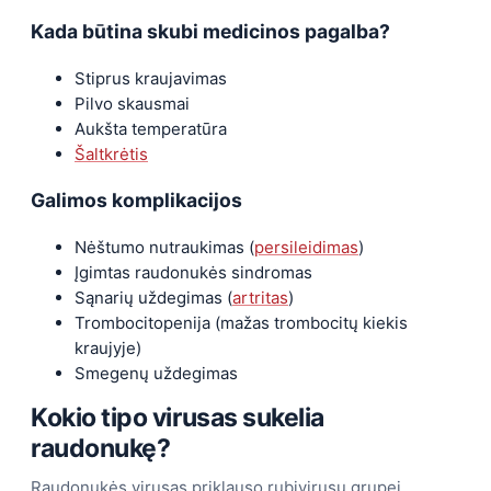
Kada būtina skubi medicinos pagalba?
Stiprus kraujavimas
Pilvo skausmai
Aukšta temperatūra
Šaltkrėtis
Galimos komplikacijos
Nėštumo nutraukimas (
persileidimas
)
Įgimtas raudonukės sindromas
Sąnarių uždegimas (
artritas
)
Trombocitopenija (mažas trombocitų kiekis
kraujyje)
Smegenų uždegimas
Kokio tipo virusas sukelia
raudonukę?
Raudonukės virusas priklauso rubivirusų grupei,