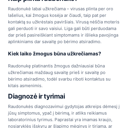
Raudonukė labai užkrečiama – virusas plinta per oro
lašelius, kai žmogus kosėja ar čiaudi, taip pat per
kontaktą su užkrėstais paviršiais. Virusą nėščia moteris
gali perduoti ir savo vaisiui. Liga gali būti perduodama
dar prieš pasireiškiant simptomams ir išlieka pavojinga
aplinkiniams dar savaitę po bėrimo atsiradimo.
Kiek laiko žmogus būna užkrečiamas?
Raudonukę platinantis žmogus dažniausiai būna
užkrečiamas maždaug savaitę prieš ir savaitę po
bėrimo atsiradimo, todėl svarbu riboti kontaktus su
kitais asmenimis.
Diagnozė ir tyrimai
Raudonukės diagnozavimui gydytojas atkreips dėmesį į
jūsų simptomus, ypač į bėrimą, ir atliks reikiamus
laboratorinius tyrimus. Paprastai yra imamas kraujo,
nosiaryklės išskyrų ar šlapimo mėginys ir tiriama, ar