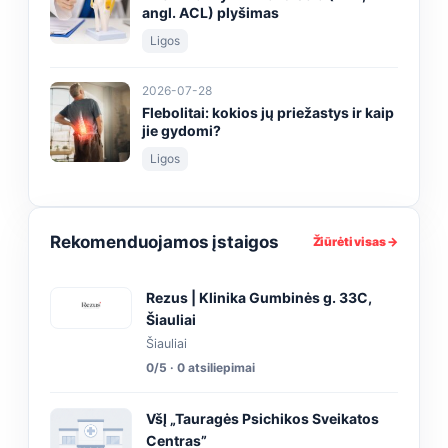
angl. ACL) plyšimas
Ligos
2026-07-28
Flebolitai: kokios jų priežastys ir kaip
jie gydomi?
Ligos
Rekomenduojamos įstaigos
Žiūrėti visas →
Rezus | Klinika Gumbinės g. 33C,
Šiauliai
Šiauliai
0/5 · 0 atsiliepimai
VšĮ „Tauragės Psichikos Sveikatos
Centras”