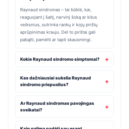
Raynaud sindromas – tai būklė, kai,
reaguojant į šaltį, nervinį šoką ar kitus
veiksnius, sutrinka rankų ir kojų pirštų
aprūpinimas krauju. Dėl to pirštai gali
pabąlti, pamėlti ar tapti skausmingi.
Kokie Raynaud sindromo simptomai?
Kas dažniausiai sukelia Raynaud
sindromo priepuolius?
Ar Raynaud sindromas pavojingas
sveikatai?
Kaip galima padėti sau esant