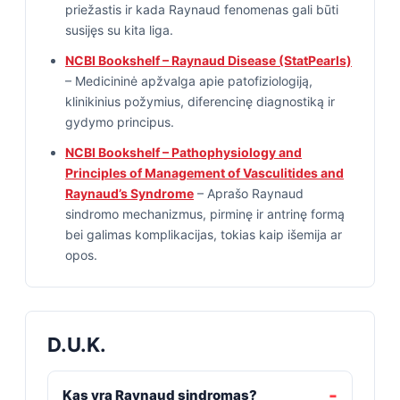
priežastis ir kada Raynaud fenomenas gali būti
susijęs su kita liga.
NCBI Bookshelf – Raynaud Disease (StatPearls)
– Medicininė apžvalga apie patofiziologiją,
klinikinius požymius, diferencinę diagnostiką ir
gydymo principus.
NCBI Bookshelf – Pathophysiology and
Principles of Management of Vasculitides and
Raynaud’s Syndrome
– Aprašo Raynaud
sindromo mechanizmus, pirminę ir antrinę formą
bei galimas komplikacijas, tokias kaip išemija ar
opos.
D.U.K.
Kas yra Raynaud sindromas?