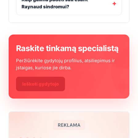
Raynaud sindromui?
Raskite tinkamą specialistą
Peržiūrėkite gydytojų profilius, atsiliepimus ir
įstaigas, kuriose jie dirba.
Ieškoti gydytojo