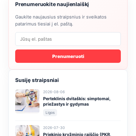
Prenumeruokite naujienlaiškį
Gaukite naujausius straipsnius ir sveikatos
patarimus tiesiai į el. paštą.
Prenumeruoti
Susiję straipsniai
2026-08-06
Perteklinis dvitaškis: simptomai,
priežastys ir gydymas
Ligos
2026-07-30
Priekinio kryžminio raiščio (PKR,