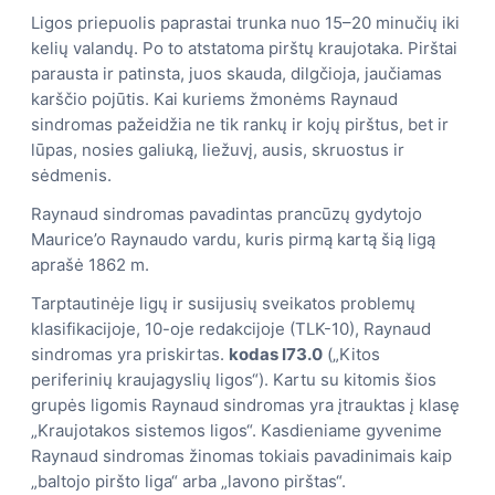
Ligos priepuolis paprastai trunka nuo 15–20 minučių iki
kelių valandų. Po to atstatoma pirštų kraujotaka. Pirštai
parausta ir patinsta, juos skauda, ​​dilgčioja, jaučiamas
karščio pojūtis. Kai kuriems žmonėms Raynaud
sindromas pažeidžia ne tik rankų ir kojų pirštus, bet ir
lūpas, nosies galiuką, liežuvį, ausis, skruostus ir
sėdmenis.
Raynaud sindromas pavadintas prancūzų gydytojo
Maurice’o Raynaudo vardu, kuris pirmą kartą šią ligą
aprašė 1862 m.
Tarptautinėje ligų ir susijusių sveikatos problemų
klasifikacijoje, 10-oje redakcijoje (TLK-10), Raynaud
sindromas yra priskirtas.
kodas I73.0
(„Kitos
periferinių kraujagyslių ligos“). Kartu su kitomis šios
grupės ligomis Raynaud sindromas yra įtrauktas į klasę
„Kraujotakos sistemos ligos“. Kasdieniame gyvenime
Raynaud sindromas žinomas tokiais pavadinimais kaip
„baltojo piršto liga“ arba „lavono pirštas“.