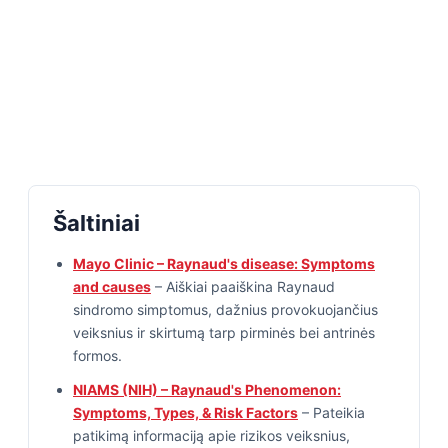
Šaltiniai
Mayo Clinic – Raynaud's disease: Symptoms
and causes
– Aiškiai paaiškina Raynaud
sindromo simptomus, dažnius provokuojančius
veiksnius ir skirtumą tarp pirminės bei antrinės
formos.
NIAMS (NIH) – Raynaud's Phenomenon:
Symptoms, Types, & Risk Factors
– Pateikia
patikimą informaciją apie rizikos veiksnius,