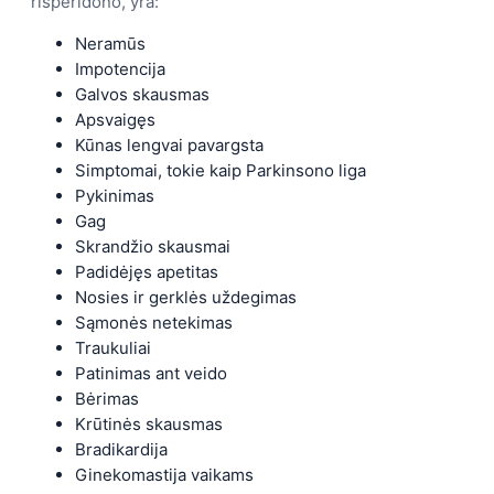
risperidono, yra:
Neramūs
Impotencija
Galvos skausmas
Apsvaigęs
Kūnas lengvai pavargsta
Simptomai, tokie kaip Parkinsono liga
Pykinimas
Gag
Skrandžio skausmai
Padidėjęs apetitas
Nosies ir gerklės uždegimas
Sąmonės netekimas
Traukuliai
Patinimas ant veido
Bėrimas
Krūtinės skausmas
Bradikardija
Ginekomastija vaikams