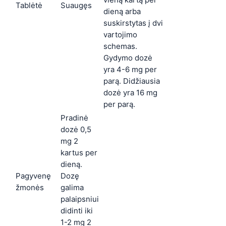
Tablėtė
Suaugęs
dieną arba
suskirstytas į dvi
vartojimo
schemas.
Gydymo dozė
yra 4-6 mg per
parą. Didžiausia
dozė yra 16 mg
per parą.
Pradinė
dozė 0,5
mg 2
kartus per
dieną.
Pagyvenę
Dozę
žmonės
galima
palaipsniui
didinti iki
1-2 mg 2