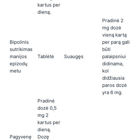
kartus per
dieną.
Pradinė 2
mg dozė
vieną kartą
Bipolinis
per parą gali
sutrikimas
būti
manijos
Tablėtė
Suaugęs
palaipsniui
epizodų
didinama,
metu
kol
didžiausia
paros dozė
yra 6 mg.
Pradinė
dozė 0,5
mg 2
kartus per
dieną.
Pagyvenę
Dozę