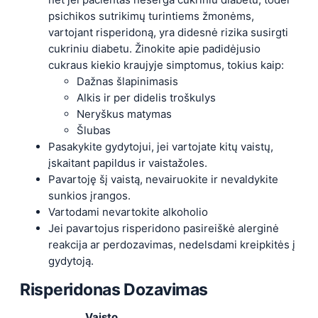
psichikos sutrikimų turintiems žmonėms,
vartojant risperidoną, yra didesnė rizika susirgti
cukriniu diabetu. Žinokite apie padidėjusio
cukraus kiekio kraujyje simptomus, tokius kaip:
Dažnas šlapinimasis
Alkis ir per didelis troškulys
Neryškus matymas
Šlubas
Pasakykite gydytojui, jei vartojate kitų vaistų,
įskaitant papildus ir vaistažoles.
Pavartoję šį vaistą, nevairuokite ir nevaldykite
sunkios įrangos.
Vartodami nevartokite alkoholio
Jei pavartojus risperidono pasireiškė alerginė
reakcija ar perdozavimas, nedelsdami kreipkitės į
gydytoją.
Risperidonas
Dozavimas
Vaisto