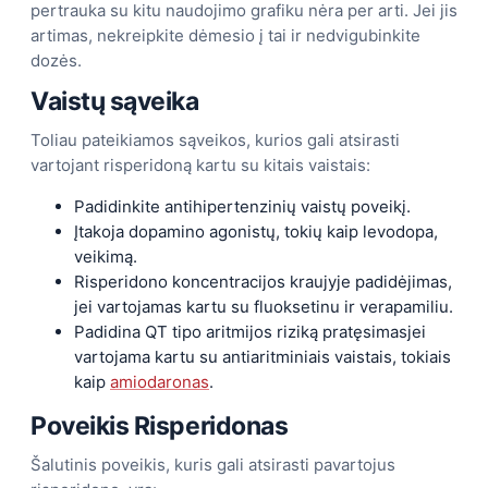
pertrauka su kitu naudojimo grafiku nėra per arti. Jei jis
artimas, nekreipkite dėmesio į tai ir nedvigubinkite
dozės.
Vaistų sąveika
Toliau pateikiamos sąveikos, kurios gali atsirasti
vartojant risperidoną kartu su kitais vaistais:
Padidinkite antihipertenzinių vaistų poveikį.
Įtakoja dopamino agonistų, tokių kaip levodopa,
veikimą.
Risperidono koncentracijos kraujyje padidėjimas,
jei vartojamas kartu su fluoksetinu ir verapamiliu.
Padidina QT tipo aritmijos riziką pratęsimasjei
vartojama kartu su antiaritminiais vaistais, tokiais
kaip
amiodaronas
.
Poveikis
Risperidonas
Šalutinis poveikis, kuris gali atsirasti pavartojus