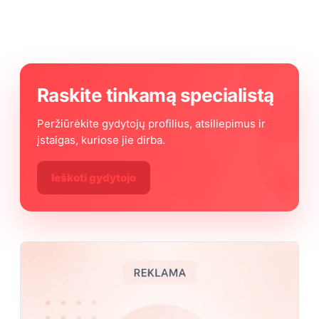
Raskite tinkamą specialistą
Peržiūrėkite gydytojų profilius, atsiliepimus ir
įstaigas, kuriose jie dirba.
Ieškoti gydytojo