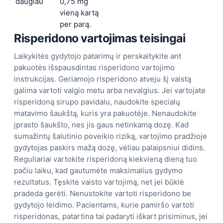
daugiau
0,75 mg
vieną kartą
per parą.
Risperidono vartojimas
teisingai
Laikykitės gydytojo patarimų ir perskaitykite ant
pakuotės išspausdintas risperidono vartojimo
instrukcijas. Geriamojo risperidono atveju šį vaistą
galima vartoti valgio metu arba nevalgius. Jei vartojate
risperidoną sirupo pavidalu, naudokite specialų
matavimo šaukštą, kuris yra pakuotėje. Nenaudokite
įprasto šaukšto, nes jis gaus netinkamą dozę. Kad
sumažintų šalutinio poveikio riziką, vartojimo pradžioje
gydytojas paskirs mažą dozę, vėliau palaipsniui didins.
Reguliariai vartokite risperidoną kiekvieną dieną tuo
pačiu laiku, kad gautumėte maksimalius gydymo
rezultatus. Tęskite vaisto vartojimą, net jei būklė
pradeda gerėti. Nenustokite vartoti risperidono be
gydytojo leidimo. Pacientams, kurie pamiršo vartoti
risperidonas, patartina tai padaryti iškart prisiminus, jei