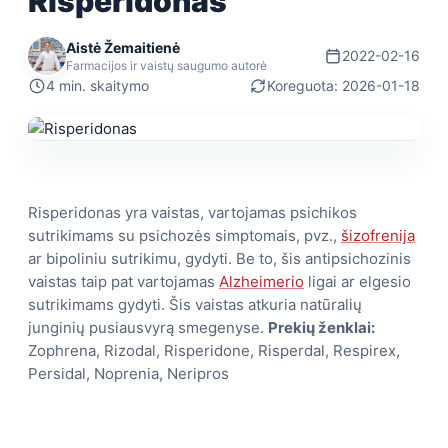
Risperidonas
Aistė Žemaitienė
2022-02-16
Farmacijos ir vaistų saugumo autorė
4 min. skaitymo
Koreguota: 2026-01-18
Risperidonas yra vaistas, vartojamas psichikos
sutrikimams su psichozės simptomais, pvz.,
šizofrenija
ar bipoliniu sutrikimu, gydyti. Be to, šis antipsichozinis
vaistas taip pat vartojamas
Alzheimerio
ligai ar elgesio
sutrikimams gydyti. Šis vaistas atkuria natūralių
junginių pusiausvyrą smegenyse.
Prekių ženklai:
Zophrena, Rizodal, Risperidone, Risperdal, Respirex,
Persidal, Noprenia, Neripros