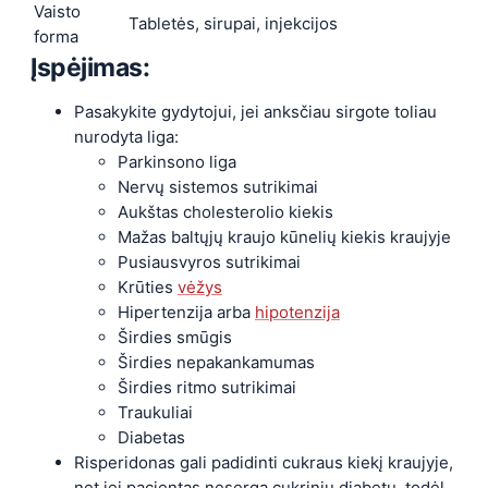
Vaisto
Tabletės, sirupai, injekcijos
forma
Įspėjimas:
Pasakykite gydytojui, jei anksčiau sirgote toliau
nurodyta liga:
Parkinsono liga
Nervų sistemos sutrikimai
Aukštas cholesterolio kiekis
Mažas baltųjų kraujo kūnelių kiekis kraujyje
Pusiausvyros sutrikimai
Krūties
vėžys
Hipertenzija arba
hipotenzija
Širdies smūgis
Širdies nepakankamumas
Širdies ritmo sutrikimai
Traukuliai
Diabetas
Risperidonas gali padidinti cukraus kiekį kraujyje,
net jei pacientas neserga cukriniu diabetu, todėl