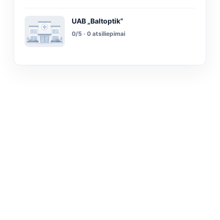
UAB „Baltoptik”
0/5 · 0 atsiliepimai