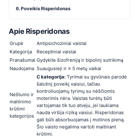
6. Poveikis Risperidonas
Apie
Risperidonas
Grupė
Antipsichoziniai vaistai
Kategorija
Receptiniai vaistai
Pranašumai
Gydykite šizofreniją ir bipolinį sutrikimą
Naudojama
Suaugusieji ir ≥ 5 metų vaikai
C kategorija:
Tyrimai su gyvūnais parodė
šalutinį poveikį vaisiui, tačiau
kontroliuojamų tyrimų su nėščiomis
Nėštumo ir
moterimis nėra. Vaistas turėtų būti
maitinimo
vartojamas tik tuo atveju, jei laukiama
krūtimi
nauda viršija riziką vaisiui. Risperidonas
kategorijos
gali būti absorbuojamas į motinos pieną.
Šio vaisto negalima vartoti maitinant
krūtimi.