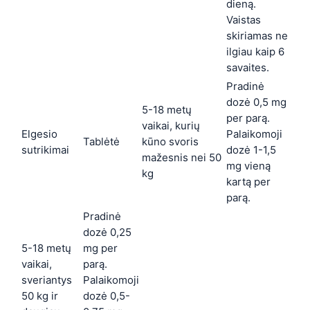
dieną.
Vaistas
skiriamas ne
ilgiau kaip 6
savaites.
Pradinė
dozė 0,5 mg
5-18 metų
per parą.
vaikai, kurių
Elgesio
Palaikomoji
Tablėtė
kūno svoris
sutrikimai
dozė 1-1,5
mažesnis nei 50
mg vieną
kg
kartą per
parą.
Pradinė
dozė 0,25
5-18 metų
mg per
vaikai,
parą.
sveriantys
Palaikomoji
50 kg ir
dozė 0,5-