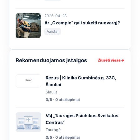
2026-04-28
Ar „Ozempic“ gali sukelti nuovargį?
Vaistai
Rekomenduojamos įstaigos
Žiūrėti visas →
Rezus | Klinika Gumbinės g. 33C,
Šiauliai
Šiauliai
0/5 · 0 atsiliepimai
VšĮ „Tauragės Psichikos Sveikatos
Centras”
Tauragė
0/5 · 0 atsiliepimai