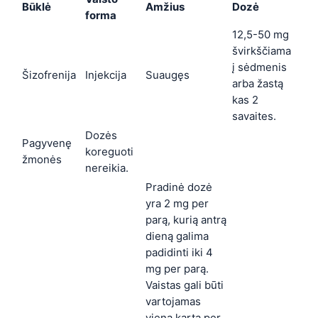
Būklė
Amžius
Dozė
forma
12,5-50 mg
švirkščiama
į sėdmenis
Šizofrenija
Injekcija
Suaugęs
arba žastą
kas 2
savaites.
Dozės
Pagyvenę
koreguoti
žmonės
nereikia.
Pradinė dozė
yra 2 mg per
parą, kurią antrą
dieną galima
padidinti iki 4
mg per parą.
Vaistas gali būti
vartojamas
vieną kartą per