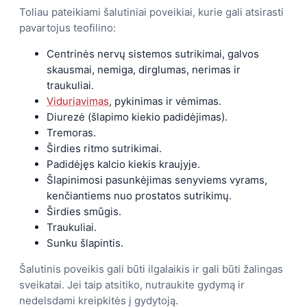
Toliau pateikiami šalutiniai poveikiai, kurie gali atsirasti
pavartojus teofilino:
Centrinės nervų sistemos sutrikimai, galvos
skausmai, nemiga, dirglumas, nerimas ir
traukuliai.
Viduriavimas
, pykinimas ir vėmimas.
Diurezė (šlapimo kiekio padidėjimas).
Tremoras.
Širdies ritmo sutrikimai.
Padidėjęs kalcio kiekis kraujyje.
Šlapinimosi pasunkėjimas senyviems vyrams,
kenčiantiems nuo prostatos sutrikimų.
Širdies smūgis.
Traukuliai.
Sunku šlapintis.
Šalutinis poveikis gali būti ilgalaikis ir gali būti žalingas
sveikatai. Jei taip atsitiko, nutraukite gydymą ir
nedelsdami kreipkitės į gydytoją.