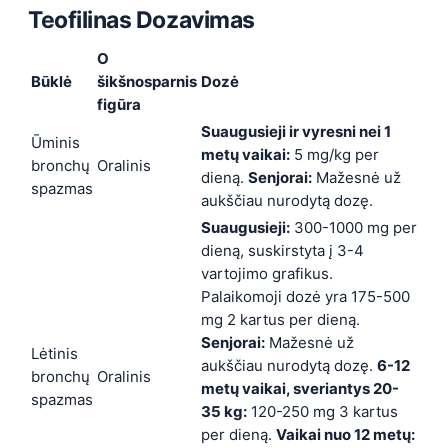
Teofilinas
Dozavimas
O
Būklė
šikšnosparnis
Dozė
figūra
Suaugusieji ir vyresni nei 1
Ūminis
metų vaikai:
5 mg/kg per
bronchų
Oralinis
dieną.
Senjorai:
Mažesnė už
spazmas
aukščiau nurodytą dozę.
Suaugusieji:
300-1000 mg per
dieną, suskirstyta į 3-4
vartojimo grafikus.
Palaikomoji dozė yra 175-500
mg 2 kartus per dieną.
Senjorai:
Mažesnė už
Lėtinis
aukščiau nurodytą dozę.
6-12
bronchų
Oralinis
metų vaikai, sveriantys 20-
spazmas
35 kg:
120-250 mg 3 kartus
per dieną.
Vaikai nuo 12 metų: