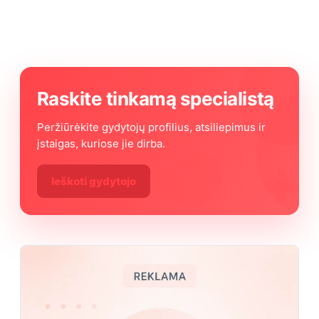
Raskite tinkamą specialistą
Peržiūrėkite gydytojų profilius, atsiliepimus ir
įstaigas, kuriose jie dirba.
Ieškoti gydytojo