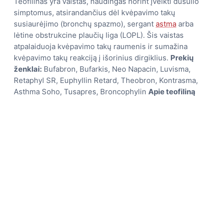
Teofilinas yra vaistas, naudingas norint įveikti dusulio
simptomus, atsirandančius dėl kvėpavimo takų
susiaurėjimo (bronchų spazmo), sergant
astma
arba
lėtine obstrukcine plaučių liga (LOPL). Šis vaistas
atpalaiduoja kvėpavimo takų raumenis ir sumažina
kvėpavimo takų reakciją į išorinius dirgiklius.
Prekių
ženklai:
Bufabron, Bufarkis, Neo Napacin, Luvisma,
Retaphyl SR, Euphyllin Retard, Theobron, Kontrasma,
Asthma Soho, Tusapres, Broncophylin
Apie teofiliną