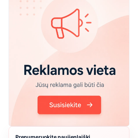
Prenumeruokite naujienlaiškį