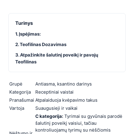
Turinys
1. Įspėjimas:
2. Teofilinas Dozavimas
3. Atpažinkite šalutinį poveikį ir pavojų
Teofilinas
Grupė
Antiasma, ksantino darinys
Kategorija
Receptiniai vaistai
Pranašumai
Atpalaiduoja kvėpavimo takus
Vartoja
Suaugusieji ir vaikai
C kategorija:
Tyrimai su gyvūnais parodė
šalutinį poveikį vaisiui, tačiau
kontroliuojamų tyrimų su nėščiomis
Nėštumo ir