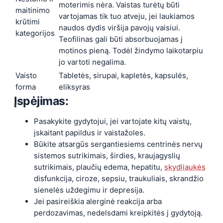
moterimis nėra. Vaistas turėtų būti
maitinimo
vartojamas tik tuo atveju, jei laukiamos
krūtimi
naudos dydis viršija pavojų vaisiui.
kategorijos
Teofilinas gali būti absorbuojamas į
motinos pieną. Todėl žindymo laikotarpiu
jo vartoti negalima.
Vaisto
Tabletės, sirupai, kapletės, kapsulės,
forma
eliksyras
Įspėjimas:
Pasakykite gydytojui, jei vartojate kitų vaistų,
įskaitant papildus ir vaistažoles.
Būkite atsargūs sergantiesiems centrinės nervų
sistemos sutrikimais, širdies, kraujagyslių
sutrikimais, plaučių edema, hepatitu,
skydliaukės
disfunkcija, ciroze, sepsiu, traukuliais, skrandžio
sienelės uždegimu ir depresija.
Jei pasireiškia alerginė reakcija arba
perdozavimas, nedelsdami kreipkitės į gydytoją.