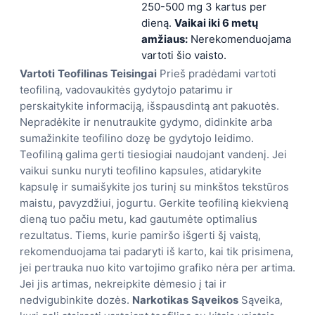
250-500 mg 3 kartus per
dieną.
Vaikai iki 6 metų
amžiaus:
Nerekomenduojama
vartoti šio vaisto.
Vartoti
Teofilinas
Teisingai
Prieš pradėdami vartoti
teofiliną, vadovaukitės gydytojo patarimu ir
perskaitykite informaciją, išspausdintą ant pakuotės.
Nepradėkite ir nenutraukite gydymo, didinkite arba
sumažinkite teofilino dozę be gydytojo leidimo.
Teofiliną galima gerti tiesiogiai naudojant vandenį. Jei
vaikui sunku nuryti teofilino kapsules, atidarykite
kapsulę ir sumaišykite jos turinį su minkštos tekstūros
maistu, pavyzdžiui, jogurtu. Gerkite teofiliną kiekvieną
dieną tuo pačiu metu, kad gautumėte optimalius
rezultatus. Tiems, kurie pamiršo išgerti šį vaistą,
rekomenduojama tai padaryti iš karto, kai tik prisimena,
jei pertrauka nuo kito vartojimo grafiko nėra per artima.
Jei jis artimas, nekreipkite dėmesio į tai ir
nedvigubinkite dozės.
Narkotikas
Sąveikos
Sąveika,