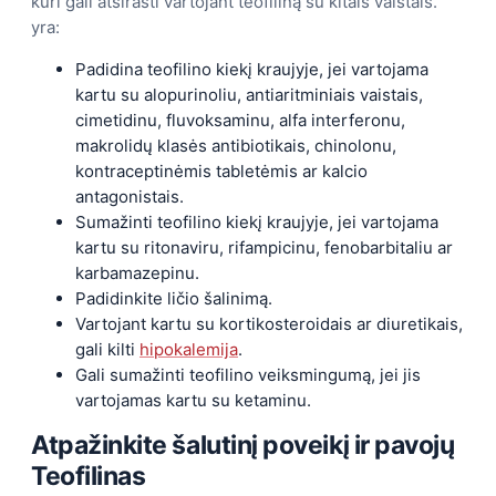
kuri gali atsirasti vartojant teofiliną su kitais vaistais.
yra:
Padidina teofilino kiekį kraujyje, jei vartojama
kartu su alopurinoliu, antiaritminiais vaistais,
cimetidinu, fluvoksaminu, alfa interferonu,
makrolidų klasės antibiotikais, chinolonu,
kontraceptinėmis tabletėmis ar kalcio
antagonistais.
Sumažinti teofilino kiekį kraujyje, jei vartojama
kartu su ritonaviru, rifampicinu, fenobarbitaliu ar
karbamazepinu.
Padidinkite ličio šalinimą.
Vartojant kartu su kortikosteroidais ar diuretikais,
gali kilti
hipokalemija
.
Gali sumažinti teofilino veiksmingumą, jei jis
vartojamas kartu su ketaminu.
Atpažinkite šalutinį poveikį ir pavojų
Teofilinas