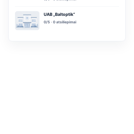
UAB „Baltoptik”
0/5 · 0 atsiliepimai