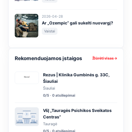
2026-04-28
Ar „Ozempic“ gali sukelti nuovargį?
Vaistai
Rekomenduojamos įstaigos
Žiūrėti visas →
Rezus | Klinika Gumbinės g. 33C,
Šiauliai
Šiauliai
0/5 · 0 atsiliepimai
VšĮ „Tauragės Psichikos Sveikatos
Centras”
Tauragė
0/5 · 0 atsiliepimai