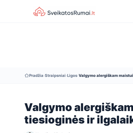
Pradžia
›
Straipsniai
›
Ligos
›
Valgymo alergiškam maistui:
Valgymo alergiškam
tiesioginės ir ilgal