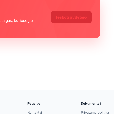
ą
Ieškoti gydytojo
staigas, kuriose jie
Pagalba
Dokumentai
Kontaktai
Privatumo politika