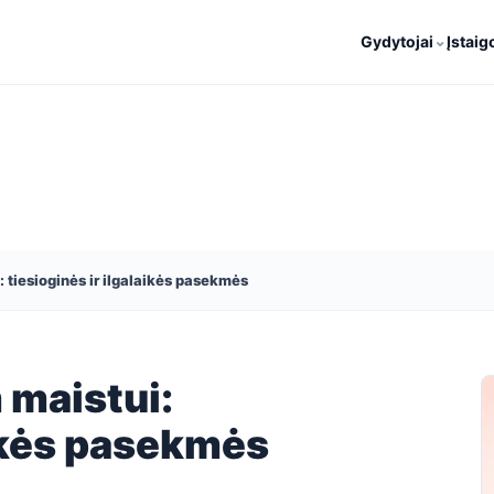
⌄
Gydytojai
Įstaig
 tiesioginės ir ilgalaikės pasekmės
 maistui:
aikės pasekmės