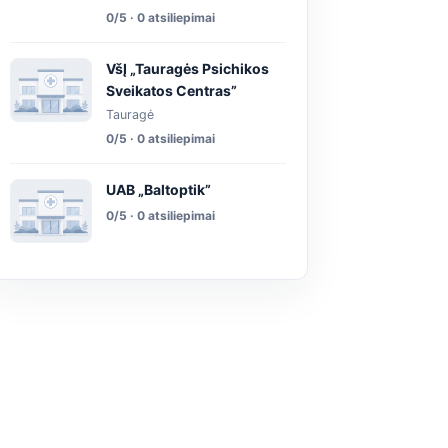
0/5 · 0 atsiliepimai
VšĮ „Tauragės Psichikos
Sveikatos Centras”
Tauragė
0/5 · 0 atsiliepimai
UAB „Baltoptik”
0/5 · 0 atsiliepimai