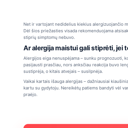
Net ir vartojant nedidelius kiekius alergizuojančio m
Dėl šios priežasties visada rekomenduojama atsisakyt
stiprių simptomų nebuvo.
Ar alergija maistui gali stiprėti, je
Alergijos eiga nenuspėjama – sunku prognozuoti, kok
pasijausti prasčiau, nors anksčiau reakcija buvo le
sustiprėja, o kitais atvejais – susilpnėja.
Vaikai kartais išauga alergijas – dažniausiai kiaušin
kartu su gydytoju. Nereikėtų patiems bandyti vėl vart
praėjo.