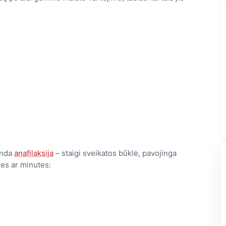
randa
anafilaksija
– staigi sveikatos būklė, pavojinga
des ar minutes: