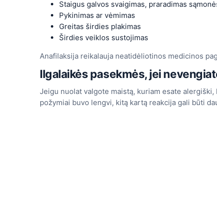
Staigus galvos svaigimas, praradimas sąmonė
Pykinimas ar vėmimas
Greitas širdies plakimas
Širdies veiklos sustojimas
Anafilaksija reikalauja neatidėliotinos medicinos pa
Ilgalaikės pasekmės, jei nevengiat
Jeigu nuolat valgote maistą, kuriam esate alergiški, k
požymiai buvo lengvi, kitą kartą reakcija gali būti d