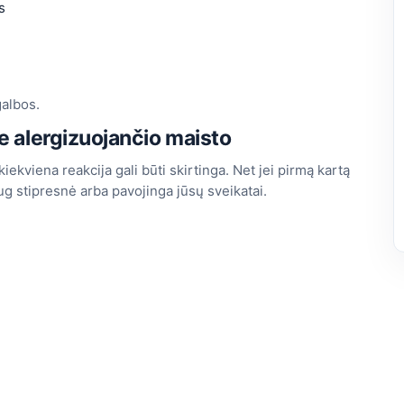
s
galbos.
e alergizuojančio maisto
iekviena reakcija gali būti skirtinga. Net jei pirmą kartą
aug stipresnė arba pavojinga jūsų sveikatai.