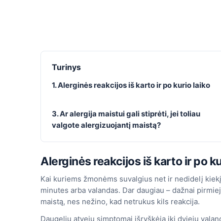
Turinys
1. Alerginės reakcijos iš karto ir po kurio laiko
3. Ar alergija maistui gali stiprėti, jei toliau
valgote alergizuojantį maistą?
Alerginės reakcijos iš karto ir po ku
Kai kuriems žmonėms suvalgius net ir nedidelį kiekį
minutes arba valandas. Dar daugiau – dažnai pirmiej
maistą, nes nežino, kad netrukus kils reakcija.
Daugeliu atvejų simptomai išryškėja iki dviejų valand