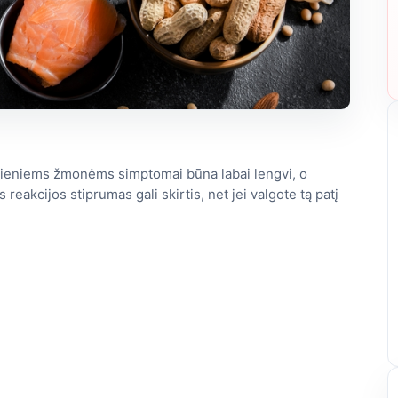
 – vieniems žmonėms simptomai būna labai lengvi, o
reakcijos stiprumas gali skirtis, net jei valgote tą patį