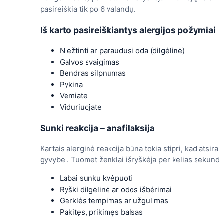
pasireiškia tik po 6 valandų.
Iš karto pasireiškiantys alergijos požymiai
Niežtinti ar paraudusi oda (dilgėlinė)
Galvos svaigimas
Bendras silpnumas
Pykina
Vemiate
Viduriuojate
Sunki reakcija – anafilaksija
Kartais alerginė reakcija būna tokia stipri, kad atsi
gyvybei. Tuomet ženklai išryškėja per kelias sekun
Labai sunku kvėpuoti
Ryški dilgėlinė ar odos išbėrimai
Gerklės tempimas ar užgulimas
Pakitęs, prikimęs balsas