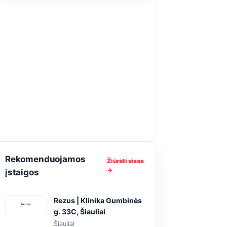
Rekomenduojamos
Žiūrėti visas
→
įstaigos
Rezus | Klinika Gumbinės
g. 33C, Šiauliai
Šiauliai