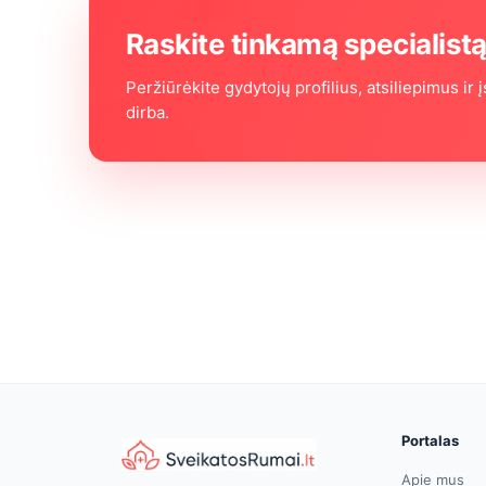
Raskite tinkamą specialist
Peržiūrėkite gydytojų profilius, atsiliepimus ir į
dirba.
Portalas
Apie mus