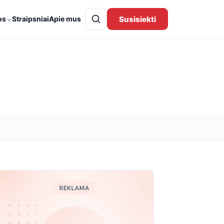
⌄
Susisiekti
os
Straipsniai
Apie mus