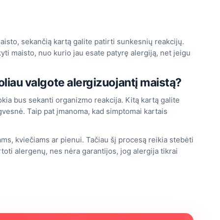
aisto, sekančią kartą galite patirti sunkesnių reakcijų.
i maisto, nuo kurio jau esate patyrę alergiją, net jeigu
i toliau valgote alergizuojantį maistą?
ia bus sekanti organizmo reakcija. Kitą kartą galite
ngvesnė. Taip pat įmanoma, kad simptomai kartais
iams, kviečiams ar pienui. Tačiau šį procesą reikia stebėti
oti alergenų, nes nėra garantijos, jog alergija tikrai