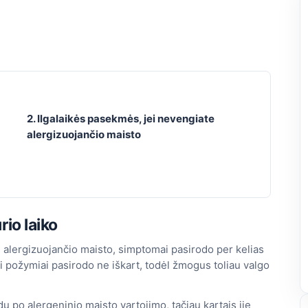
2. Ilgalaikės pasekmės, jei nevengiate
alergizuojančio maisto
rio laiko
 alergizuojančio maisto, simptomai pasirodo per kelias
i požymiai pasirodo ne iškart, todėl žmogus toliau valgo
ų po alergeninio maisto vartojimo, tačiau kartais jie