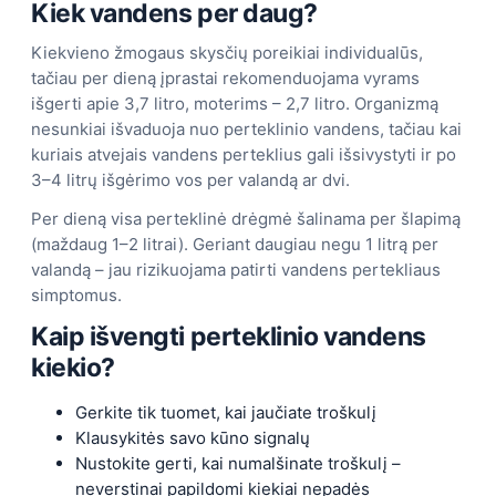
Kiek vandens per daug?
Kiekvieno žmogaus skysčių poreikiai individualūs,
tačiau per dieną įprastai rekomenduojama vyrams
išgerti apie 3,7 litro, moterims – 2,7 litro. Organizmą
nesunkiai išvaduoja nuo perteklinio vandens, tačiau kai
kuriais atvejais vandens perteklius gali išsivystyti ir po
3–4 litrų išgėrimo vos per valandą ar dvi.
Per dieną visa perteklinė drėgmė šalinama per šlapimą
(maždaug 1–2 litrai). Geriant daugiau negu 1 litrą per
valandą – jau rizikuojama patirti vandens pertekliaus
simptomus.
Kaip išvengti perteklinio vandens
kiekio?
Gerkite tik tuomet, kai jaučiate troškulį
Klausykitės savo kūno signalų
Nustokite gerti, kai numalšinate troškulį –
neverstinai papildomi kiekiai nepadės