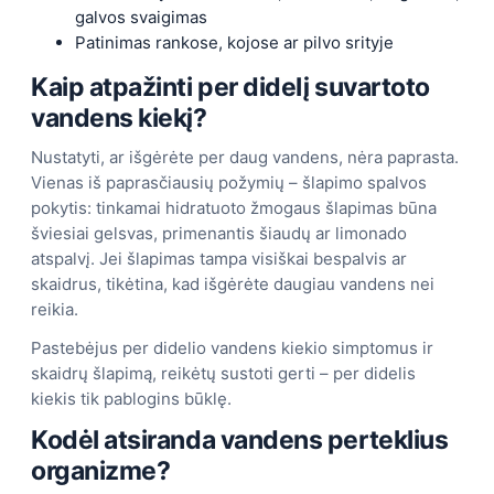
galvos svaigimas
Patinimas rankose, kojose ar pilvo srityje
Kaip atpažinti per didelį suvartoto
vandens kiekį?
Nustatyti, ar išgėrėte per daug vandens, nėra paprasta.
Vienas iš paprasčiausių požymių – šlapimo spalvos
pokytis: tinkamai hidratuoto žmogaus šlapimas būna
šviesiai gelsvas, primenantis šiaudų ar limonado
atspalvį. Jei šlapimas tampa visiškai bespalvis ar
skaidrus, tikėtina, kad išgėrėte daugiau vandens nei
reikia.
Pastebėjus per didelio vandens kiekio simptomus ir
skaidrų šlapimą, reikėtų sustoti gerti – per didelis
kiekis tik pablogins būklę.
Kodėl atsiranda vandens perteklius
organizme?