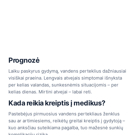
Prognozė
Laiku paskyrus gydymą, vandens perteklius dažniausiai
visiškai praeina. Lengvais atvejais simptomai išnyksta
per kelias valandas, sunkesnėmis situacijomis – per
kelias dienas. Mirtini atvejai – labai reti.
Kada reikia kreiptis į medikus?
Pastebėjus pirmuosius vandens pertekliaus ženklus
sau ar artimiesiems, reikėtų greitai kreiptis į gydytoją –
kuo anksčiau suteikiama pagalba, tuo mažesnė sunkių
komplikacijų rizika.