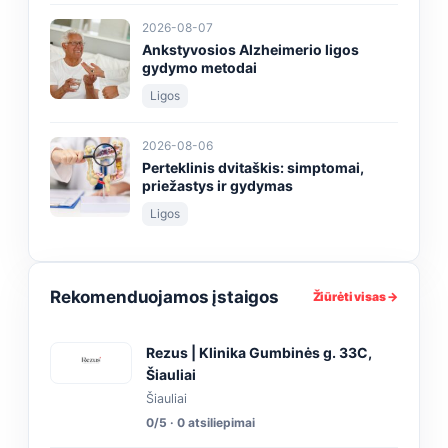
2026-08-07
Ankstyvosios Alzheimerio ligos
gydymo metodai
Ligos
2026-08-06
Perteklinis dvitaškis: simptomai,
priežastys ir gydymas
Ligos
Rekomenduojamos įstaigos
Žiūrėti visas →
Rezus | Klinika Gumbinės g. 33C,
Šiauliai
Šiauliai
0/5 · 0 atsiliepimai