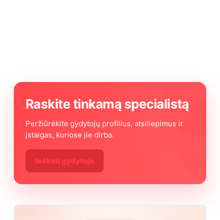
Raskite tinkamą specialistą
Peržiūrėkite gydytojų profilius, atsiliepimus ir
įstaigas, kuriose jie dirba.
Ieškoti gydytojo