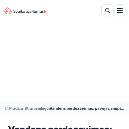
Pradžia
›
Straipsniai
›
Ligos
›
Vandens perdozavimas: pavojai, simptomai ir gydymas