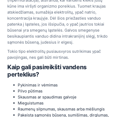
(hiperhidratacija), atsiranda, kai vandens kiekis jūsų
kūne ima viršyti organizmo poreikius. Tuomet kraujas
atskiedžiamas, sumažėja elektrolitų, ypač natrio,
koncentracija kraujyje. Dėl šios priežasties vanduo
patenka į ląsteles, jos išsipučia, o ypač jautrios tokiai
būsenai yra smegenų ląstelės. Galvos smegenyse
besikaupiantis vanduo didina intrakranijinį slėgį, trikdo
sąmonės būseną, judesius ir elgesį.
Tokio tipo elektrolitų pusiausvyros sutrikimas ypač
pavojingas, nes gali būti mirtinas.
Kaip gali pasireikšti vandens
perteklius?
Pykinimas ir vėmimas
Pilvo pūtimas
Skausmas ar spaudimas galvoje
Mieguistumas
Raumenų silpnumas, skausmas arba mėšlungis
Pakeista sąmonės būsena, sumišimas, dirglumas,