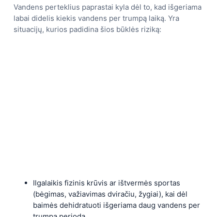
Vandens perteklius paprastai kyla dėl to, kad išgeriama
labai didelis kiekis vandens per trumpą laiką. Yra
situacijų, kurios padidina šios būklės riziką:
Ilgalaikis fizinis krūvis ar ištvermės sportas
(bėgimas, važiavimas dviračiu, žygiai), kai dėl
baimės dehidratuoti išgeriama daug vandens per
trumpą periodą