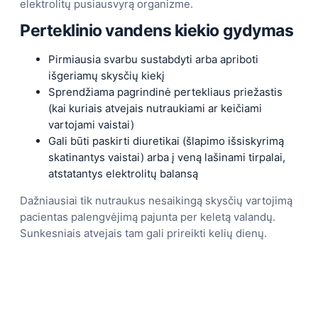
elektrolitų pusiausvyrą organizme.
Perteklinio vandens kiekio gydymas
Pirmiausia svarbu sustabdyti arba apriboti
išgeriamų skysčių kiekį
Sprendžiama pagrindinė pertekliaus priežastis
(kai kuriais atvejais nutraukiami ar keičiami
vartojami vaistai)
Gali būti paskirti diuretikai (šlapimo išsiskyrimą
skatinantys vaistai) arba į veną lašinami tirpalai,
atstatantys elektrolitų balansą
Dažniausiai tik nutraukus nesaikingą skysčių vartojimą
pacientas palengvėjimą pajunta per keletą valandų.
Sunkesniais atvejais tam gali prireikti kelių dienų.