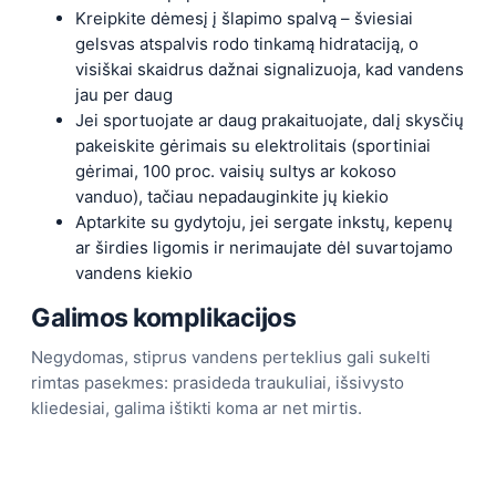
Kreipkite dėmesį į šlapimo spalvą – šviesiai
gelsvas atspalvis rodo tinkamą hidrataciją, o
visiškai skaidrus dažnai signalizuoja, kad vandens
jau per daug
Jei sportuojate ar daug prakaituojate, dalį skysčių
pakeiskite gėrimais su elektrolitais (sportiniai
gėrimai, 100 proc. vaisių sultys ar kokoso
vanduo), tačiau nepadauginkite jų kiekio
Aptarkite su gydytoju, jei sergate inkstų, kepenų
ar širdies ligomis ir nerimaujate dėl suvartojamo
vandens kiekio
Galimos komplikacijos
Negydomas, stiprus vandens perteklius gali sukelti
rimtas pasekmes: prasideda traukuliai, išsivysto
kliedesiai, galima ištikti koma ar net mirtis.