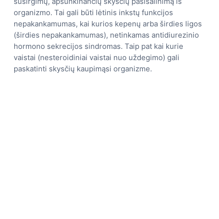
susirgimų, apsunkinančių skysčių pasišalinimą iš
organizmo. Tai gali būti lėtinis inkstų funkcijos
nepakankamumas, kai kurios kepenų arba širdies ligos
(širdies nepakankamumas), netinkamas antidiurezinio
hormono sekrecijos sindromas. Taip pat kai kurie
vaistai (nesteroidiniai vaistai nuo uždegimo) gali
paskatinti skysčių kaupimąsi organizme.