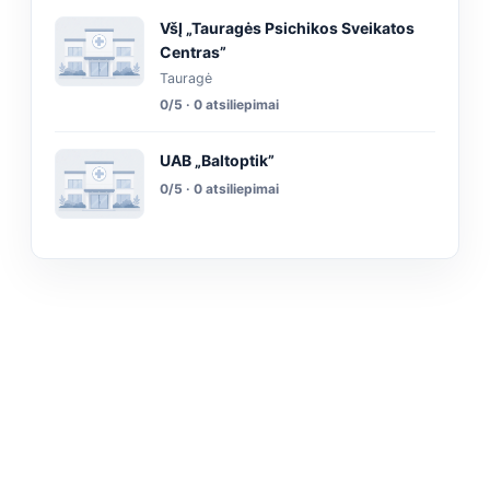
VšĮ „Tauragės Psichikos Sveikatos
Centras”
Tauragė
0/5 · 0 atsiliepimai
UAB „Baltoptik”
0/5 · 0 atsiliepimai