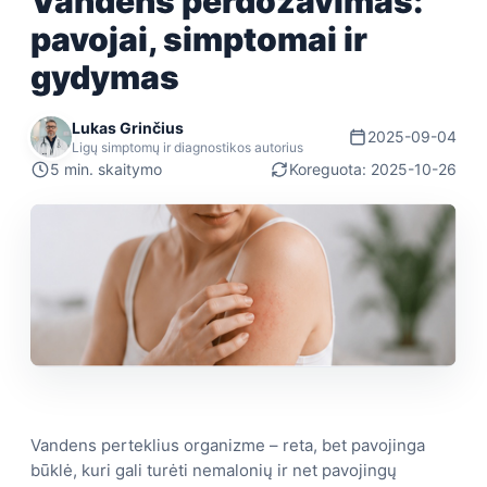
Vandens perdozavimas:
pavojai, simptomai ir
gydymas
Lukas Grinčius
2025-09-04
Ligų simptomų ir diagnostikos autorius
5 min. skaitymo
Koreguota: 2025-10-26
Vandens perteklius organizme – reta, bet pavojinga
būklė, kuri gali turėti nemalonių ir net pavojingų