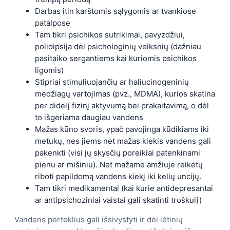
Darbas itin karštomis sąlygomis ar tvankiose
patalpose
Tam tikri psichikos sutrikimai, pavyzdžiui,
polidipsija dėl psichologinių veiksnių (dažniau
pasitaiko sergantiems kai kuriomis psichikos
ligomis)
Stipriai stimuliuojančių ar haliucinogeninių
medžiagų vartojimas (pvz., MDMA), kurios skatina
per didelį fizinį aktyvumą bei prakaitavimą, o dėl
to išgeriama daugiau vandens
Mažas kūno svoris, ypač pavojinga kūdikiams iki
metukų, nes jiems net mažas kiekis vandens gali
pakenkti (visi jų skysčių poreikiai patenkinami
pienu ar mišiniu). Net mažame amžiuje reikėtų
riboti papildomą vandens kiekį iki kelių uncijų.
Tam tikri medikamentai (kai kurie antidepresantai
ar antipsichoziniai vaistai gali skatinti troškulį)
Vandens perteklius gali išsivystyti ir dėl lėtinių