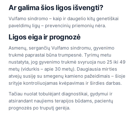
Ar galima šios ligos išvengti?
Vulfamo sindromo – kaip ir daugelio kitų genetiškai
paveldimų ligų – prevencinių priemonių nėra.
Ligos eiga ir prognozė
Asmenų, sergančių Vulfamo sindromu, gyvenimo
trukmė paprastai būna trumpesnė. Tyrimų metu
nustatyta, jog gyvenimo trukmė svyruoja nuo 25 iki 49
metų (vidurkis – apie 30 metų). Daugiausia mirties
atvejų susiję su smegenų kamieno pažeidimais – šioje
srityje kontroliuojamas kvėpavimas ir širdies darbas.
Tačiau nuolat tobulėjant diagnostikai, gydymui ir
atsirandant naujiems terapijos būdams, pacientų
prognozės po truputį gerėja.