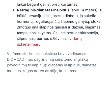
laikui bėgant gali stiprėti kurtumas.
Nefroginis diabetas insipidus
(apie 14 metus): ši
būklė nesusijusi su įprastu diabetu, ją sukelia
hormonų, reguliuojančių šlapimo gamybą, stoka.
Žmogus ima šlapintis gausiai ir dažnai, šlapimas
tampa labai skystas. Gali atsirasti dehidratacija,
silpnumas, burnos džiūvimas,
vidurių
užkietėjimas
.
Vulfamo sindromas anksčiau buvo vadinamas
DIDMOAD (nuo pagrindinių simptomų angliškų
pavadinimų trumpinių): diabetas insipidus, diabetas
mellitus, regos nervo atrofija, kurtumas.