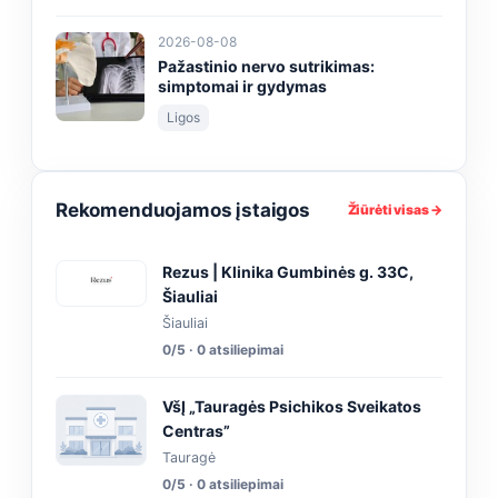
2026-08-08
Pažastinio nervo sutrikimas:
simptomai ir gydymas
Ligos
Rekomenduojamos įstaigos
Žiūrėti visas →
Rezus | Klinika Gumbinės g. 33C,
Šiauliai
Šiauliai
0/5 · 0 atsiliepimai
VšĮ „Tauragės Psichikos Sveikatos
Centras”
Tauragė
0/5 · 0 atsiliepimai