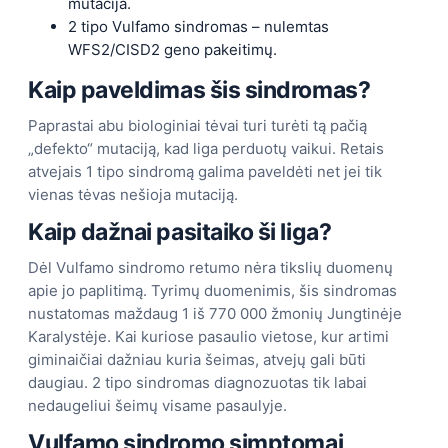
mutacija.
2 tipo Vulfamo sindromas – nulemtas
WFS2/CISD2 geno pakeitimų.
Kaip paveldimas šis sindromas?
Paprastai abu biologiniai tėvai turi turėti tą pačią
„defekto“ mutaciją, kad liga perduotų vaikui. Retais
atvejais 1 tipo sindromą galima paveldėti net jei tik
vienas tėvas nešioja mutaciją.
Kaip dažnai pasitaiko ši liga?
Dėl Vulfamo sindromo retumo nėra tikslių duomenų
apie jo paplitimą. Tyrimų duomenimis, šis sindromas
nustatomas maždaug 1 iš 770 000 žmonių Jungtinėje
Karalystėje. Kai kuriose pasaulio vietose, kur artimi
giminaičiai dažniau kuria šeimas, atvejų gali būti
daugiau. 2 tipo sindromas diagnozuotas tik labai
nedaugeliui šeimų visame pasaulyje.
Vulfamo sindromo simptomai