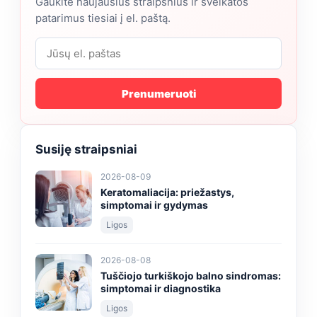
Gaukite naujausius straipsnius ir sveikatos
patarimus tiesiai į el. paštą.
Prenumeruoti
Susiję straipsniai
2026-08-09
Keratomaliacija: priežastys,
simptomai ir gydymas
Ligos
2026-08-08
Tuščiojo turkiškojo balno sindromas:
simptomai ir diagnostika
Ligos