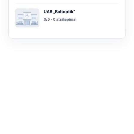
UAB „Baltoptik”
0/5 · 0 atsiliepimai