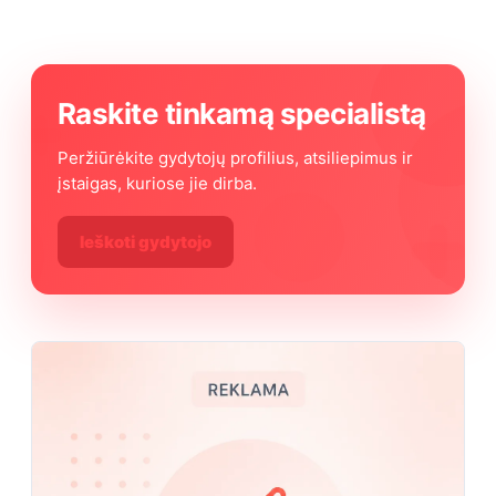
Raskite tinkamą specialistą
Peržiūrėkite gydytojų profilius, atsiliepimus ir
įstaigas, kuriose jie dirba.
Ieškoti gydytojo