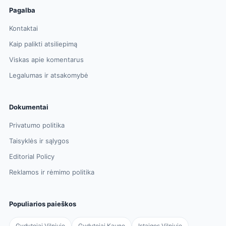
Pagalba
Kontaktai
Kaip palikti atsiliepimą
Viskas apie komentarus
Legalumas ir atsakomybė
Dokumentai
Privatumo politika
Taisyklės ir sąlygos
Editorial Policy
Reklamos ir rėmimo politika
Populiarios paieškos
Gydytojai Vilniuje
Gydytojai Kaune
Įstaigos Vilniuje