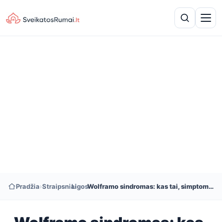
Pradžia
›
Straipsniai
›
Ligos
›
Wolframo sindromas: kas tai, simptomai ir gydymas