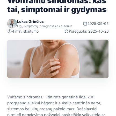
Wolframo sindromas: kas
tai, simptomai ir gydymas
Lukas Grinčius
2025-09-05
Ligų simptomų ir diagnostikos autorius
4 min. skaitymo
Koreguota: 2025-10-26
Vulfamo sindromas – itin reta genetinė liga, kuri
progresuoja laikui bėgant ir sukelia centrinės nervų
sistemos bei kitų organų pažeidimus. Dažniausiai
pirmieji negalavimo požymiai pasireiškia vaikystėje ar