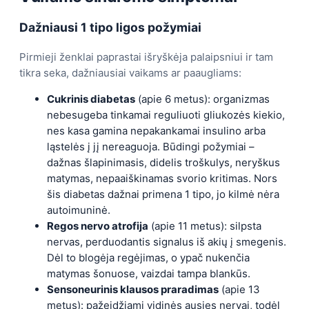
Dažniausi 1 tipo ligos požymiai
Pirmieji ženklai paprastai išryškėja palaipsniui ir tam
tikra seka, dažniausiai vaikams ar paaugliams:
Cukrinis diabetas
(apie 6 metus): organizmas
nebesugeba tinkamai reguliuoti gliukozės kiekio,
nes kasa gamina nepakankamai insulino arba
ląstelės į jį nereaguoja. Būdingi požymiai –
dažnas šlapinimasis, didelis troškulys, neryškus
matymas, nepaaiškinamas svorio kritimas. Nors
šis diabetas dažnai primena 1 tipo, jo kilmė nėra
autoimuninė.
Regos nervo atrofija
(apie 11 metus): silpsta
nervas, perduodantis signalus iš akių į smegenis.
Dėl to blogėja regėjimas, o ypač nukenčia
matymas šonuose, vaizdai tampa blankūs.
Sensoneurinis klausos praradimas
(apie 13
metus): pažeidžiami vidinės ausies nervai, todėl