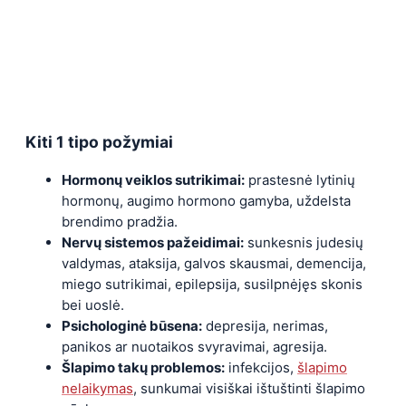
Kiti 1 tipo požymiai
Hormonų veiklos sutrikimai:
prastesnė lytinių
hormonų, augimo hormono gamyba, uždelsta
brendimo pradžia.
Nervų sistemos pažeidimai:
sunkesnis judesių
valdymas, ataksija, galvos skausmai, demencija,
miego sutrikimai, epilepsija, susilpnėjęs skonis
bei uoslė.
Psichologinė būsena:
depresija, nerimas,
panikos ar nuotaikos svyravimai, agresija.
Šlapimo takų problemos:
infekcijos,
šlapimo
nelaikymas
, sunkumai visiškai ištuštinti šlapimo