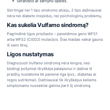
Skrandžio ar žarnyno opelės.
Skirtingai nei 1 tipo sindromo atveju, 2 tipo dažniausiai
nėra nei diabeto insipidus, nei psichologinių problemų.
Kas sukelia Vulfamo sindromą?
Pagrindinė ligos priežastis – paveldimos geno WFS1
arba WFS2 (CISD2) mutacijos. Šias klaidas vaikai gauna
iš savo tėvų.
Ligos nustatymas
Diagnozuoti Vulfamo sindromą nėra lengva, nes
būdingi požymiai išryškėja palaipsniui ir dažnai iš
pradžių nustatoma tik pavienė liga (pvz., diabetas ar
regos sutrikimai). Dažniausiai tik išryškėjus keliems
simptomams nuosekliai galima įtarti šį sindromą.