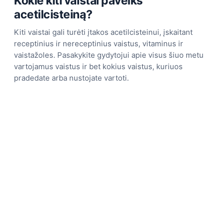
Kokie kiti vaistai paveiks
acetilcisteiną?
Kiti vaistai gali turėti įtakos acetilcisteinui, įskaitant
receptinius ir nereceptinius vaistus, vitaminus ir
vaistažoles. Pasakykite gydytojui apie visus šiuo metu
vartojamus vaistus ir bet kokius vaistus, kuriuos
pradedate arba nustojate vartoti.