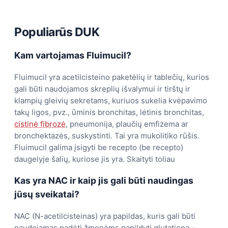
Populiarūs DUK
Kam vartojamas Fluimucil?
Fluimucil yra acetilcisteino paketėlių ir tablečių, kurios
gali būti naudojamos skreplių išvalymui ir tirštų ir
klampių gleivių sekretams, kuriuos sukelia kvėpavimo
takų ligos, pvz., ūminis bronchitas, lėtinis bronchitas,
cistinė fibrozė
, pneumonija, plaučių emfizema ar
bronchektazės, suskystinti. Tai yra mukolitiko rūšis.
Fluimucil galima įsigyti be recepto (be recepto)
daugelyje šalių, kuriose jis yra. Skaityti toliau
Kas yra NAC ir kaip jis gali būti naudingas
jūsų sveikatai?
NAC (N-acetilcisteinas) yra papildas, kuris gali būti
naudojamas padėti žmonėms papildyti glutationą –