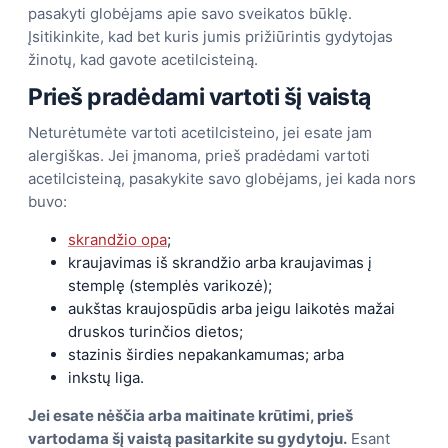
pasakyti globėjams apie savo sveikatos būklę.
Įsitikinkite, kad bet kuris jumis prižiūrintis gydytojas
žinotų, kad gavote acetilcisteiną.
Prieš pradėdami vartoti šį vaistą
Neturėtumėte vartoti acetilcisteino, jei esate jam
alergiškas. Jei įmanoma, prieš pradėdami vartoti
acetilcisteiną, pasakykite savo globėjams, jei kada nors
buvo:
skrandžio opa
;
kraujavimas iš skrandžio arba kraujavimas į
stemplę (stemplės varikozė);
aukštas kraujospūdis arba jeigu laikotės mažai
druskos turinčios dietos;
stazinis širdies nepakankamumas; arba
inkstų liga.
Jei esate nėščia arba maitinate krūtimi, prieš
vartodama šį vaistą pasitarkite su gydytoju.
Esant