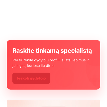
Raskite tinkamą specialistą
Peržiūrėkite gydytojų profilius, atsiliepimus ir
įstaigas, kuriose jie dirba.
Ieškoti gydytojo