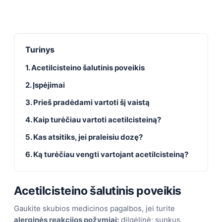
Turinys
1. Acetilcisteino šalutinis poveikis
2. Įspėjimai
3. Prieš pradėdami vartoti šį vaistą
4. Kaip turėčiau vartoti acetilcisteiną?
5. Kas atsitiks, jei praleisiu dozę?
6. Ką turėčiau vengti vartojant acetilcisteiną?
Acetilcisteino šalutinis poveikis
Gaukite skubios medicinos pagalbos, jei turite
alerginės reakcijos požymiai:
dilgėlinė; sunkus