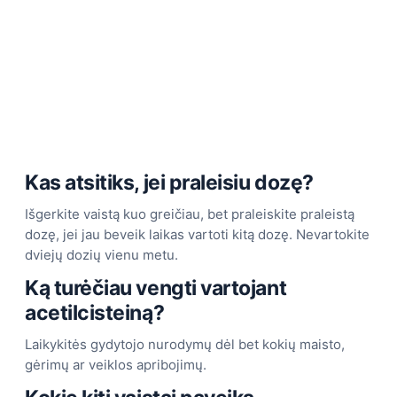
Kas atsitiks, jei praleisiu dozę?
Išgerkite vaistą kuo greičiau, bet praleiskite praleistą
dozę, jei jau beveik laikas vartoti kitą dozę. Nevartokite
dviejų dozių vienu metu.
Ką turėčiau vengti vartojant
acetilcisteiną?
Laikykitės gydytojo nurodymų dėl bet kokių maisto,
gėrimų ar veiklos apribojimų.