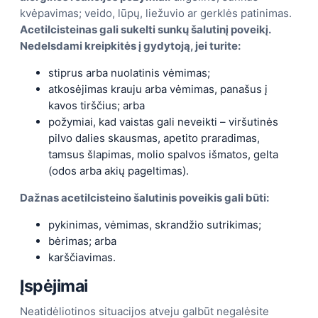
kvėpavimas; veido, lūpų, liežuvio ar gerklės patinimas.
Acetilcisteinas gali sukelti sunkų šalutinį poveikį.
Nedelsdami kreipkitės į gydytoją, jei turite:
stiprus arba nuolatinis vėmimas;
atkosėjimas krauju arba vėmimas, panašus į
kavos tirščius; arba
požymiai, kad vaistas gali neveikti – viršutinės
pilvo dalies skausmas, apetito praradimas,
tamsus šlapimas, molio spalvos išmatos, gelta
(odos arba akių pageltimas).
Dažnas acetilcisteino šalutinis poveikis gali būti:
pykinimas, vėmimas, skrandžio sutrikimas;
bėrimas; arba
karščiavimas.
Įspėjimai
Neatidėliotinos situacijos atveju galbūt negalėsite