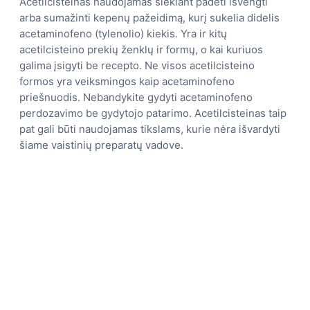
Acetilcisteinas naudojamas siekiant padėti išvengti
arba sumažinti kepenų pažeidimą, kurį sukelia didelis
acetaminofeno (tylenolio) kiekis. Yra ir kitų
acetilcisteino prekių ženklų ir formų, o kai kuriuos
galima įsigyti be recepto. Ne visos acetilcisteino
formos yra veiksmingos kaip acetaminofeno
priešnuodis. Nebandykite gydyti acetaminofeno
perdozavimo be gydytojo patarimo. Acetilcisteinas taip
pat gali būti naudojamas tikslams, kurie nėra išvardyti
šiame vaistinių preparatų vadove.