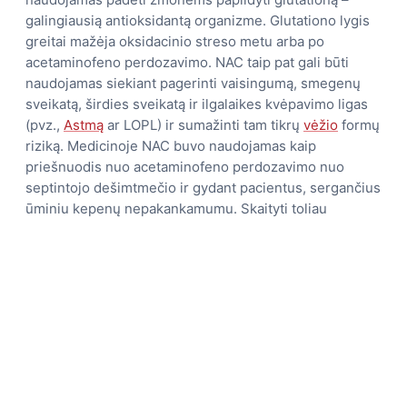
galingiausią antioksidantą organizme. Glutationo lygis
greitai mažėja oksidacinio streso metu arba po
acetaminofeno perdozavimo. NAC taip pat gali būti
naudojamas siekiant pagerinti vaisingumą, smegenų
sveikatą, širdies sveikatą ir ilgalaikes kvėpavimo ligas
(pvz.,
Astmą
ar LOPL) ir sumažinti tam tikrų
vėžio
formų
riziką. Medicinoje NAC buvo naudojamas kaip
priešnuodis nuo acetaminofeno perdozavimo nuo
septintojo dešimtmečio ir gydant pacientus, sergančius
ūminiu kepenų nepakankamumu. Skaityti toliau