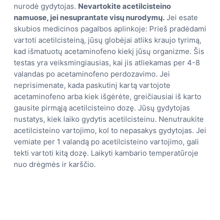
nurodė gydytojas.
Nevartokite acetilcisteino
namuose, jei nesuprantate visų nurodymų.
Jei esate
skubios medicinos pagalbos aplinkoje: Prieš pradėdami
vartoti acetilcisteiną, jūsų globėjai atliks kraujo tyrimą,
kad išmatuotų acetaminofeno kiekį jūsų organizme. Šis
testas yra veiksmingiausias, kai jis atliekamas per 4-8
valandas po acetaminofeno perdozavimo. Jei
neprisimenate, kada paskutinį kartą vartojote
acetaminofeno arba kiek išgėrėte, greičiausiai iš karto
gausite pirmąją acetilcisteino dozę. Jūsų gydytojas
nustatys, kiek laiko gydytis acetilcisteinu. Nenutraukite
acetilcisteino vartojimo, kol to nepasakys gydytojas. Jei
vemiate per 1 valandą po acetilcisteino vartojimo, gali
tekti vartoti kitą dozę. Laikyti kambario temperatūroje
nuo drėgmės ir karščio.