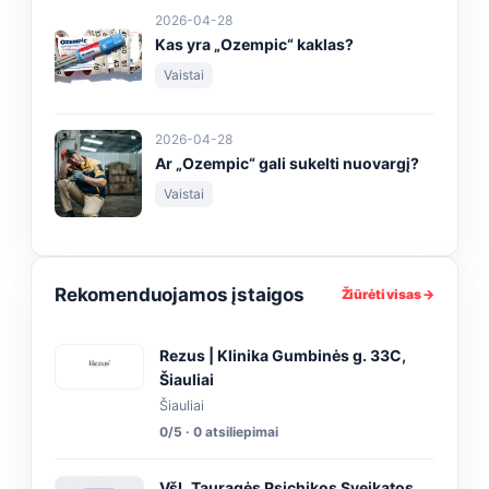
2026-04-28
Kas yra „Ozempic“ kaklas?
Vaistai
2026-04-28
Ar „Ozempic“ gali sukelti nuovargį?
Vaistai
Rekomenduojamos įstaigos
Žiūrėti visas →
Rezus | Klinika Gumbinės g. 33C,
Šiauliai
Šiauliai
0/5 · 0 atsiliepimai
VšĮ „Tauragės Psichikos Sveikatos