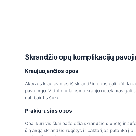
Skrandžio opų komplikacijų pavo
Kraujuojančios opos
Aktyvus kraujavimas iš skrandžio opos gali būti laba
pavojingo. Vidutinio laipsnio kraujo netekimas gali 
gali baigtis šoku.
Prakiurusios opos
Opa, kuri visiškai pažeidžia skrandžio sienelę ir suf
šią angą skrandžio rūgštys ir bakterijos patenka į pi