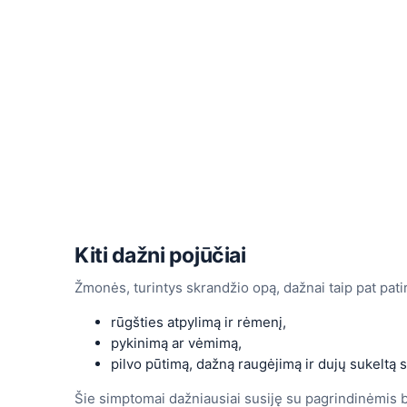
Kiti dažni pojūčiai
Žmonės, turintys skrandžio opą, dažnai taip pat patir
rūgšties atpylimą ir rėmenį,
pykinimą ar vėmimą,
pilvo pūtimą, dažną raugėjimą ir dujų sukeltą
Šie simptomai dažniausiai susiję su pagrindinėmis b