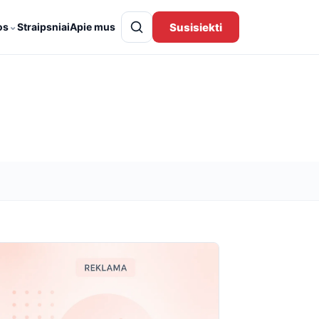
⌄
Susisiekti
os
Straipsniai
Apie mus