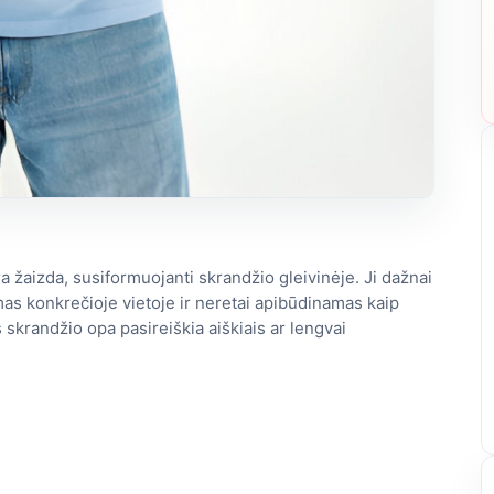
a žaizda, susiformuojanti skrandžio gleivinėje. Ji dažnai
mas konkrečioje vietoje ir neretai apibūdinamas kaip
s skrandžio opa pasireiškia aiškiais ar lengvai