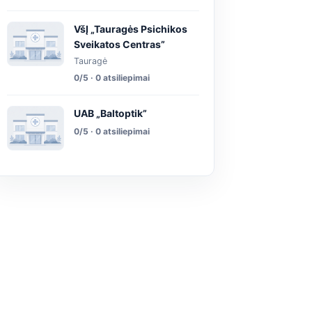
VšĮ „Tauragės Psichikos
Sveikatos Centras”
Tauragė
0/5 · 0 atsiliepimai
UAB „Baltoptik”
0/5 · 0 atsiliepimai