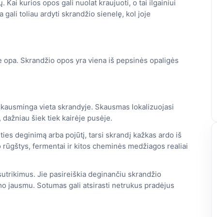
Kai kurios opos gali nuolat kraujuoti, o tai ilgainiui
gali toliau ardyti skrandžio sienelę, kol joje
e opa. Skrandžio opos yra viena iš pepsinės opaligės
r skausminga vieta skrandyje. Skausmas lokalizuojasi
, dažniau šiek tiek kairėje pusėje.
ies deginimą arba pojūtį, tarsi skrandį kažkas ardo iš
o rūgštys, fermentai ir kitos cheminės medžiagos realiai
utrikimus. Jie pasireiškia deginančiu skrandžio
mo jausmu. Sotumas gali atsirasti netrukus pradėjus