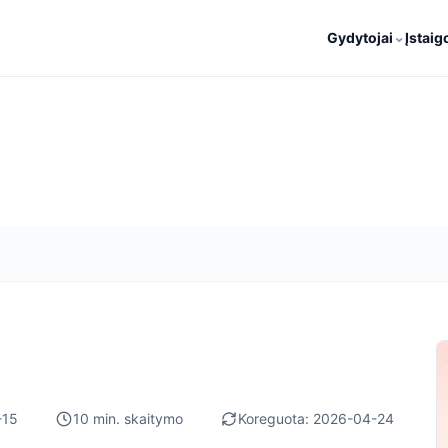
⌄
Gydytojai
Įstaig
-15
10 min. skaitymo
Koreguota: 2026-04-24