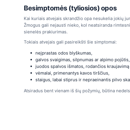
Besimptomės (tyliosios) opos
Kai kuriais atvejais skrandžio opa nesukelia jokių 
Žmogus gali nejausti nieko, kol neatsiranda rimtesn
sienelės prakiurimas.
Tokiais atvejais gali pasireikšti šie simptomai:
neįprastas odos blyškumas,
galvos svaigimas, silpnumas ar alpimo pojūtis,
juodos spalvos išmatos, rodančios kraujavimą
vėmalai, primenantys kavos tirščius,
staigus, labai stiprus ir nepraeinantis pilvo s
Atsiradus bent vienam iš šių požymių, būtina nedelsia