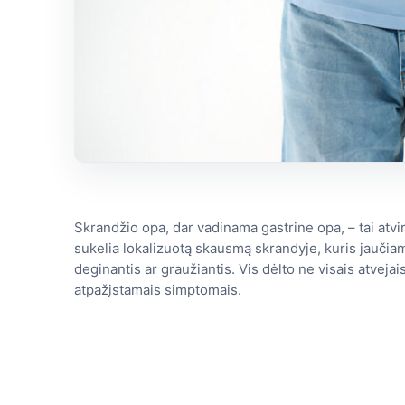
Skrandžio opa, dar vadinama gastrine opa, – tai atvir
sukelia lokalizuotą skausmą skrandyje, kuris jaučia
deginantis ar graužiantis. Vis dėlto ne visais atvejai
atpažįstamais simptomais.