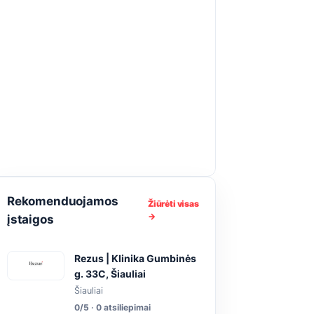
Rekomenduojamos
Žiūrėti visas
→
įstaigos
Rezus | Klinika Gumbinės
g. 33C, Šiauliai
Šiauliai
0/5 · 0 atsiliepimai