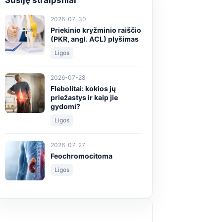
Susiję straipsniai
2026-07-30
Priekinio kryžminio raiščio
(PKR, angl. ACL) plyšimas
Ligos
2026-07-28
Flebolitai: kokios jų
priežastys ir kaip jie
gydomi?
Ligos
2026-07-27
Feochromocitoma
Ligos