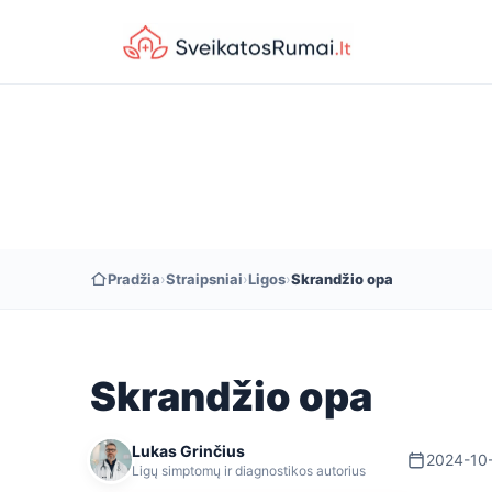
Pradžia
›
Straipsniai
›
Ligos
›
Skrandžio opa
Skrandžio opa
Lukas Grinčius
2024-10
Ligų simptomų ir diagnostikos autorius