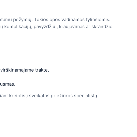
juntamų požymių. Tokios opos vadinamos tyliosiomis.
ių komplikacijų, pavyzdžiui, kraujavimas ar skrandžio
 virškinamajame trakte,
kausmas.
nt kreiptis į sveikatos priežiūros specialistą.