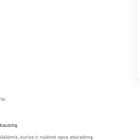
ia:
 skausmą.
ūklėmis, kurios ir nulėmė opos atsiradimą.