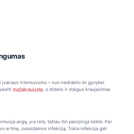
jingumas
i įvairaus intensyvumo – nuo nedidelio iki gyvybei
sukelti
mažakraujystę
, o didelis ir staigus kraujavimas
ormuoja angą, yra reta, tačiau itin pavojinga būklė. Per
lvo ertmę, sukeldamos infekciją. Tokia infekcija gali