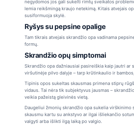
negydomos jos gali sukelti rimtų sveikatos problemų. 
lemia reikšmingą kraujo netekimą. Kitais atvejais opa 
susiformuoja skylė.
Ryšys su pepsine opalige
Tam tikrais atvejais skrandžio opa vadinama pepsin
formų.
Skrandžio opų simptomai
Skrandžio opa dažniausiai pasireiškia kaip jautri a
viršutinėje pilvo dalyje – tarp krūtinkaulio ir bambos
Tipinis opos sukeltas skausmas primena stiprų rūgšt
vidaus. Tai nėra tik subjektyvus jausmas – skrandži
veikia pažeistą gleivinės vietą.
Daugeliui žmonių skrandžio opa sukelia virškinimo s
skausmu kartu su ankstyvo ar ilgai išliekančio sotu
valgyti arba išlikti ilgą laiką po valgio.