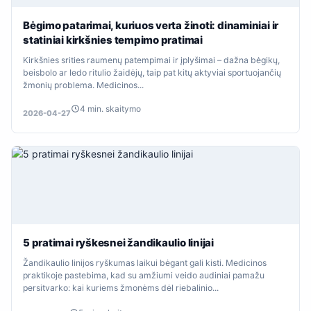
Bėgimo patarimai, kuriuos verta žinoti: dinaminiai ir
statiniai kirkšnies tempimo pratimai
Kirkšnies srities raumenų patempimai ir įplyšimai – dažna bėgikų,
beisbolo ar ledo ritulio žaidėjų, taip pat kitų aktyviai sportuojančių
žmonių problema. Medicinos...
4 min. skaitymo
2026-04-27
5 pratimai ryškesnei žandikaulio linijai
Žandikaulio linijos ryškumas laikui bėgant gali kisti. Medicinos
praktikoje pastebima, kad su amžiumi veido audiniai pamažu
persitvarko: kai kuriems žmonėms dėl riebalinio...