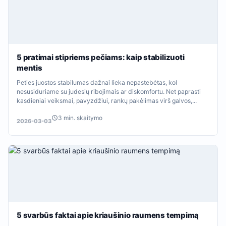
5 pratimai stipriems pečiams: kaip stabilizuoti
mentis
Peties juostos stabilumas dažnai lieka nepastebėtas, kol
nesusiduriame su judesių ribojimais ar diskomfortu. Net paprasti
kasdieniai veiksmai, pavyzdžiui, rankų pakėlimas virš galvos,...
3 min. skaitymo
2026-03-03
5 svarbūs faktai apie kriaušinio raumens tempimą