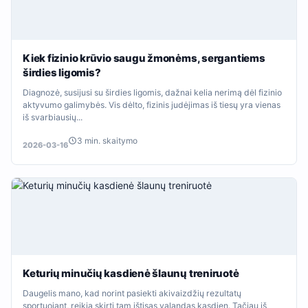
Kiek fizinio krūvio saugu žmonėms, sergantiems
širdies ligomis?
Diagnozė, susijusi su širdies ligomis, dažnai kelia nerimą dėl fizinio
aktyvumo galimybės. Vis dėlto, fizinis judėjimas iš tiesų yra vienas
iš svarbiausių...
3 min. skaitymo
2026-03-16
Keturių minučių kasdienė šlaunų treniruotė
Daugelis mano, kad norint pasiekti akivaizdžių rezultatų
sportuojant, reikia skirti tam ištisas valandas kasdien. Tačiau iš