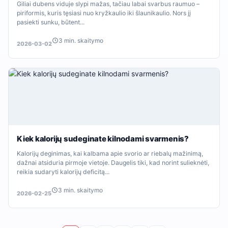
Giliai dubens viduje slypi mažas, tačiau labai svarbus raumuo –
piriformis, kuris tęsiasi nuo kryžkaulio iki šlaunikaulio. Nors jį
pasiekti sunku, būtent...
3 min. skaitymo
2026-03-02
Kiek kalorijų sudeginate kilnodami svarmenis?
Kalorijų deginimas, kai kalbama apie svorio ar riebalų mažinimą,
dažnai atsiduria pirmoje vietoje. Daugelis tiki, kad norint sulieknėti,
reikia sudaryti kalorijų deficitą...
3 min. skaitymo
2026-02-25