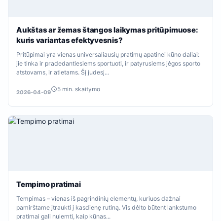
Aukštas ar žemas štangos laikymas pritūpimuose:
kuris variantas efektyvesnis?
Pritūpimai yra vienas universaliausių pratimų apatinei kūno daliai:
jie tinka ir pradedantiesiems sportuoti, ir patyrusiems jėgos sporto
atstovams, ir atletams. Šį judesį...
5 min. skaitymo
2026-04-09
Tempimo pratimai
Tempimas – vienas iš pagrindinių elementų, kuriuos dažnai
pamirštame įtraukti į kasdienę rutiną. Vis dėlto būtent lankstumo
pratimai gali nulemti, kaip kūnas...