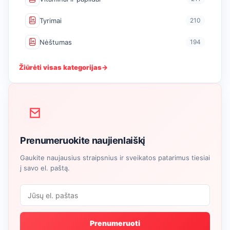
Tyrimai
210
Nėštumas
194
Žiūrėti visas kategorijas
→
Prenumeruokite naujienlaiškį
Gaukite naujausius straipsnius ir sveikatos patarimus tiesiai
į savo el. paštą.
Prenumeruoti