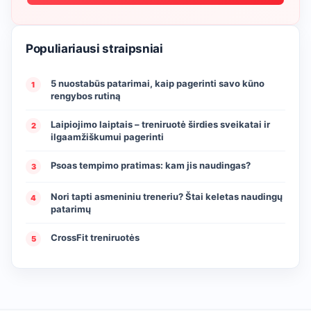
Populiariausi straipsniai
5 nuostabūs patarimai, kaip pagerinti savo kūno
1
rengybos rutiną
Laipiojimo laiptais – treniruotė širdies sveikatai ir
2
ilgaamžiškumui pagerinti
Psoas tempimo pratimas: kam jis naudingas?
3
Nori tapti asmeniniu treneriu? Štai keletas naudingų
4
patarimų
CrossFit treniruotės
5