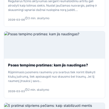
Reguliarus fizinis aktyvumas sergant reumatoidiniu artritu gali
atrodyti kaip tolimas siekis. Nuolat jaučiamas nuovargis, patinę ir
skausmingi sąnariai dažnai nuslopina norą judėti....
3 min. skaitymo
2026-03-06
Psoas tempimo pratimas: kam jis naudingas?
Rūpinimasis juosmens raumeniu yra svarbus tiek norint išlaikyti
klubų judrumą, tiek apsisaugoti nuo skausmo bei traumų. Jei šį
raumenį įtrauksi į savo...
2 min. skaitymo
2026-03-03