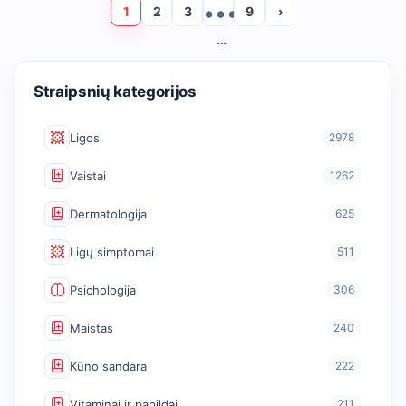
1
2
3
9
›
…
Straipsnių kategorijos
Ligos
2978
Vaistai
1262
Dermatologija
625
Ligų simptomai
511
Psichologija
306
Maistas
240
Kūno sandara
222
Vitaminai ir papildai
211