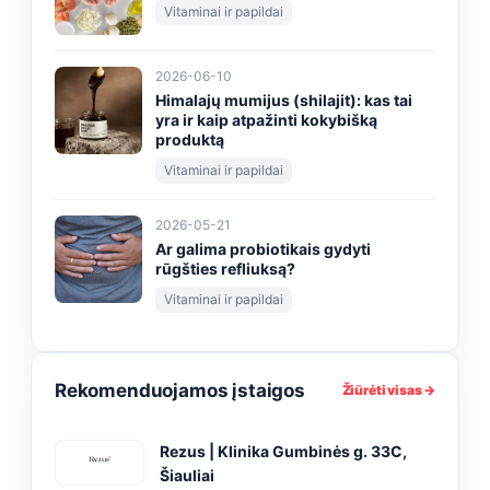
Vitaminai ir papildai
2026-06-10
Himalajų mumijus (shilajit): kas tai
yra ir kaip atpažinti kokybišką
produktą
Vitaminai ir papildai
2026-05-21
Ar galima probiotikais gydyti
rūgšties refliuksą?
Vitaminai ir papildai
Rekomenduojamos įstaigos
Žiūrėti visas →
Rezus | Klinika Gumbinės g. 33C,
Šiauliai