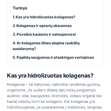
Turinys
1. Kas yra hidrolizuotas kolagenas?
2. Kolagenas ir sąnarių skausmas
3. Poveikis kaulams ir osteoporozei
4. Ar kolagenas išties slopina raukšlių
susidarymą?
5. Papildų saugumas ir atsakingas vartojimas
Kas yra hidrolizuotas kolagenas?
Kolagenas – tai baltymas, natūraliai randamas gyvūnų
organizme. Jis sudaro didelę dalį mūsų jungiamojo
audinio: oda, sausgyslės, kremzlės, vidaus organai bei
kaulai nebūtų tvirti be kolageno. Kai kolagenas yra
hidrolizuojamas, jis suskaidomas į mažesnes, lengviau