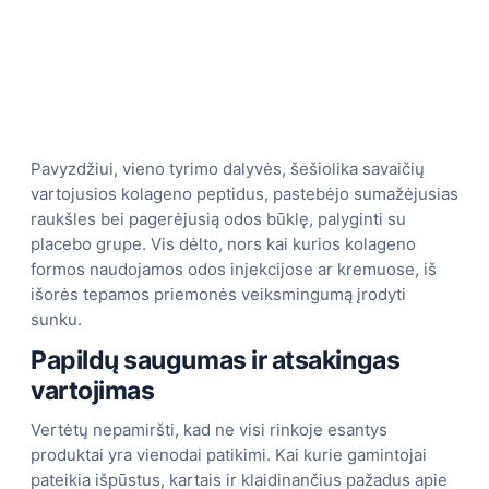
Pavyzdžiui, vieno tyrimo dalyvės, šešiolika savaičių
vartojusios kolageno peptidus, pastebėjo sumažėjusias
raukšles bei pagerėjusią odos būklę, palyginti su
placebo grupe. Vis dėlto, nors kai kurios kolageno
formos naudojamos odos injekcijose ar kremuose, iš
išorės tepamos priemonės veiksmingumą įrodyti
sunku.
Papildų saugumas ir atsakingas
vartojimas
Vertėtų nepamiršti, kad ne visi rinkoje esantys
produktai yra vienodai patikimi. Kai kurie gamintojai
pateikia išpūstus, kartais ir klaidinančius pažadus apie