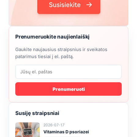
Prenumeruokite naujienlaiškį
Gaukite naujausius straipsnius ir sveikatos
patarimus tiesiai į el. paštą.
Prenumeruoti
Susiję straipsniai
2026-07-17
Vitaminas D psoriazei