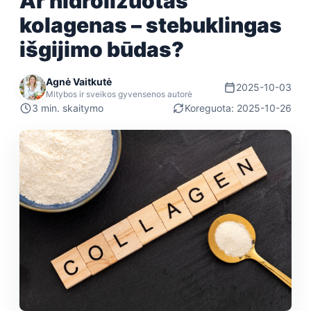
Ar hidrolizuotas
kolagenas – stebuklingas
išgijimo būdas?
Agnė Vaitkutė
2025-10-03
Mitybos ir sveikos gyvensenos autorė
3 min. skaitymo
Koreguota: 2025-10-26