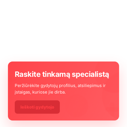
Raskite tinkamą specialistą
Peržiūrėkite gydytojų profilius, atsiliepimus ir
įstaigas, kuriose jie dirba.
Ieškoti gydytojo