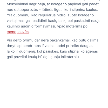
Mokslininkai nagrinėja, ar kolageno papildai gali padėti
nuo osteoporozės – lėtinės ligos, kuri silpnina kaulus.
Yra duomenų, kad reguliarus hidrolizuoto kolageno
vartojimas gali padidinti kaulų tankį bei paskatinti naujo
kaulinio audinio formavimąsi, ypač moterims po
menopauzės
.
Vis dėlto tyrimų dar nėra pakankamai, kad būtų galima
daryti apibendrintas išvadas, todėl prireiks daugiau
laiko ir duomenų, kol paaiškės, kaip stipriai kolagenas
gali paveikti kaulų būklę ilguoju laikotarpiu.