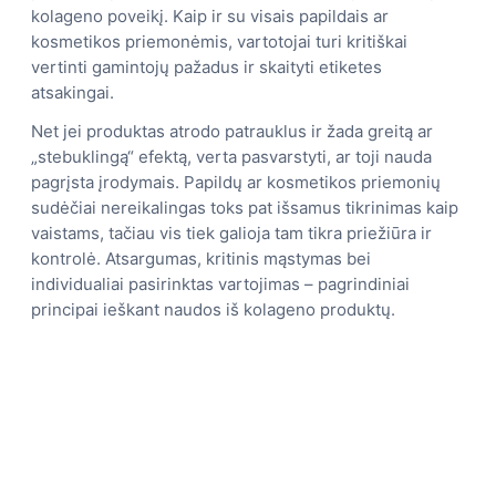
kolageno poveikį. Kaip ir su visais papildais ar
kosmetikos priemonėmis, vartotojai turi kritiškai
vertinti gamintojų pažadus ir skaityti etiketes
atsakingai.
Net jei produktas atrodo patrauklus ir žada greitą ar
„stebuklingą“ efektą, verta pasvarstyti, ar toji nauda
pagrįsta įrodymais. Papildų ar kosmetikos priemonių
sudėčiai nereikalingas toks pat išsamus tikrinimas kaip
vaistams, tačiau vis tiek galioja tam tikra priežiūra ir
kontrolė. Atsargumas, kritinis mąstymas bei
individualiai pasirinktas vartojimas – pagrindiniai
principai ieškant naudos iš kolageno produktų.