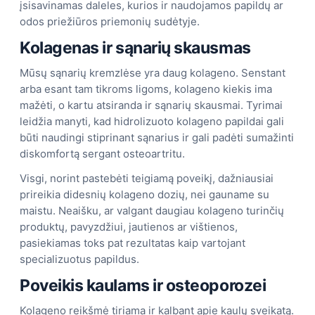
įsisavinamas daleles, kurios ir naudojamos papildų ar
odos priežiūros priemonių sudėtyje.
Kolagenas ir sąnarių skausmas
Mūsų sąnarių kremzlėse yra daug kolageno. Senstant
arba esant tam tikroms ligoms, kolageno kiekis ima
mažėti, o kartu atsiranda ir sąnarių skausmai. Tyrimai
leidžia manyti, kad hidrolizuoto kolageno papildai gali
būti naudingi stiprinant sąnarius ir gali padėti sumažinti
diskomfortą sergant osteoartritu.
Visgi, norint pastebėti teigiamą poveikį, dažniausiai
prireikia didesnių kolageno dozių, nei gauname su
maistu. Neaišku, ar valgant daugiau kolageno turinčių
produktų, pavyzdžiui, jautienos ar vištienos,
pasiekiamas toks pat rezultatas kaip vartojant
specializuotus papildus.
Poveikis kaulams ir osteoporozei
Kolageno reikšmė tiriama ir kalbant apie kaulų sveikatą.