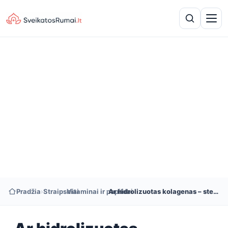
Pradžia
›
Straipsniai
›
Vitaminai ir papildai
›
Ar hidrolizuotas kolagenas – stebuklingas išgijimo būdas?