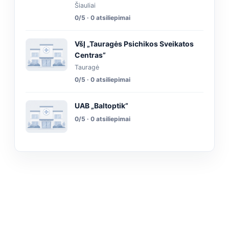
Šiauliai
0/5 · 0 atsiliepimai
VšĮ „Tauragės Psichikos Sveikatos
Centras”
Tauragė
0/5 · 0 atsiliepimai
UAB „Baltoptik”
0/5 · 0 atsiliepimai