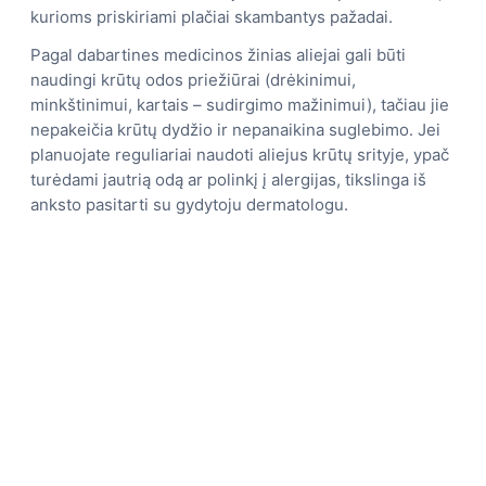
kurioms priskiriami plačiai skambantys pažadai.
Pagal dabartines medicinos žinias aliejai gali būti
naudingi krūtų odos priežiūrai (drėkinimui,
minkštinimui, kartais – sudirgimo mažinimui), tačiau jie
nepakeičia krūtų dydžio ir nepanaikina suglebimo. Jei
planuojate reguliariai naudoti aliejus krūtų srityje, ypač
turėdami jautrią odą ar polinkį į alergijas, tikslinga iš
anksto pasitarti su gydytoju dermatologu.