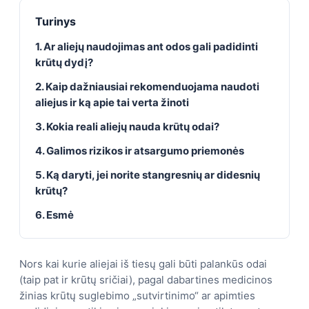
Turinys
1. Ar aliejų naudojimas ant odos gali padidinti
krūtų dydį?
2. Kaip dažniausiai rekomenduojama naudoti
aliejus ir ką apie tai verta žinoti
3. Kokia reali aliejų nauda krūtų odai?
4. Galimos rizikos ir atsargumo priemonės
5. Ką daryti, jei norite stangresnių ar didesnių
krūtų?
6. Esmė
Nors kai kurie aliejai iš tiesų gali būti palankūs odai
(taip pat ir krūtų sričiai), pagal dabartines medicinos
žinias krūtų suglebimo „sutvirtinimo“ ar apimties