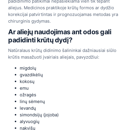
padidinimo patikimai nepasiekiama vien tik tepant
aliejus. Medicinos praktikoje krūtų formos ar dydžio
korekcijai patvirtintas ir prognozuojamas metodas yra
chirurginis gydymas.
Ar aliejų naudojimas ant odos gali
padidinti krūtų dydį?
Natūralaus krūtų didinimo šalininkai dažniausiai siūlo
krūtis masažuoti įvairiais aliejais, pavyzdžiui:
migdolų
gvazdikėlių
kokosų
emu
ožragės
linų sėmenų
levandų
simondsijų (jojoba)
alyvuogių
nakvišų