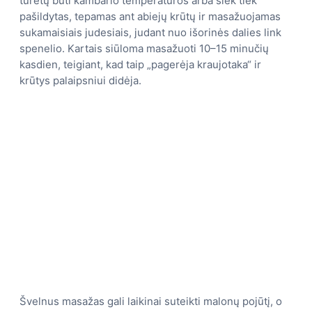
turėtų būti kambario temperatūros arba šiek tiek
pašildytas, tepamas ant abiejų krūtų ir masažuojamas
sukamaisiais judesiais, judant nuo išorinės dalies link
spenelio. Kartais siūloma masažuoti 10–15 minučių
kasdien, teigiant, kad taip „pagerėja kraujotaka“ ir
krūtys palaipsniui didėja.
Švelnus masažas gali laikinai suteikti malonų pojūtį, o