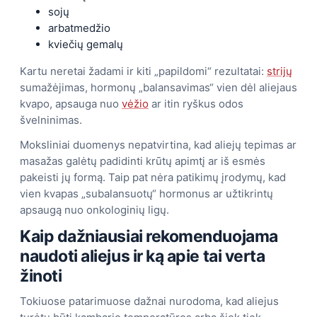
sojų
arbatmedžio
kviečių gemalų
Kartu neretai žadami ir kiti „papildomi“ rezultatai:
strijų
sumažėjimas, hormonų „balansavimas“ vien dėl aliejaus
kvapo, apsauga nuo
vėžio
ar itin ryškus odos
švelninimas.
Moksliniai duomenys nepatvirtina, kad aliejų tepimas ar
masažas galėtų padidinti krūtų apimtį ar iš esmės
pakeisti jų formą. Taip pat nėra patikimų įrodymų, kad
vien kvapas „subalansuotų“ hormonus ar užtikrintų
apsaugą nuo onkologinių ligų.
Kaip dažniausiai rekomenduojama
naudoti aliejus ir ką apie tai verta
žinoti
Tokiuose patarimuose dažnai nurodoma, kad aliejus