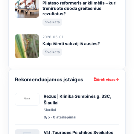
Pilateso reformeris ar kilimėlis – kuri
treniruotė duoda greitesnius
rezultatus?
Sveikata
2026-05-01
Kaip išimti vabzdį iš ausies?
Sveikata
Rekomenduojamos įstaigos
Žiūrėti visas →
Rezus | Klinika Gumbinės g. 33C,
Šiauliai
Šiauliai
0/5 · 0 atsiliepimai
VšĮ „Tauragės Psichikos Sveikatos