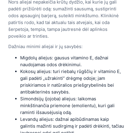
Nors aliejai nepakeičia krūtų dydžio, kai kurie jų gali
padėti prižiūrėti odą: sumažinti sausumą, sustiprinti
odos apsauginį barjerą, suteikti minkštumo. Klinikinė
patirtis rodo, kad tai aktualu tais atvejais, kai oda
šerpetoja, tempia, tampa jautresnė dėl aplinkos
poveikio ar trinties.
Dažniau minimi aliejai ir jų savybės:
Migdolų aliejus: gausus vitamino E, dažnai
naudojamas odos drėkinimui.
Kokosų aliejus: turi riebalų rūgščių ir vitamino E,
gali padėti „užrakinti“ drėgmę odoje; jam
priskiriamos ir natūralios priešgrybelinės bei
antibakterinės savybės.
Simondsijų (jojoba) aliejus: laikomas
minkštinančia priemone (emolientu), kuri gali
raminti išsausėjusią odą.
Levandų aliejus: dažnai apibūdinamas kaip
galintis mažinti sudirgimą ir padėti drėkinti, tačiau
jautresnei odai gali netikti.