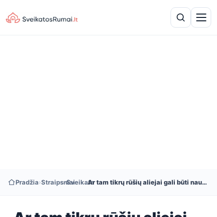
Pradžia
›
Straipsniai
›
Sveikata
›
Ar tam tikrų rūšių aliejai gali būti naudingi krūtų sveikatai?