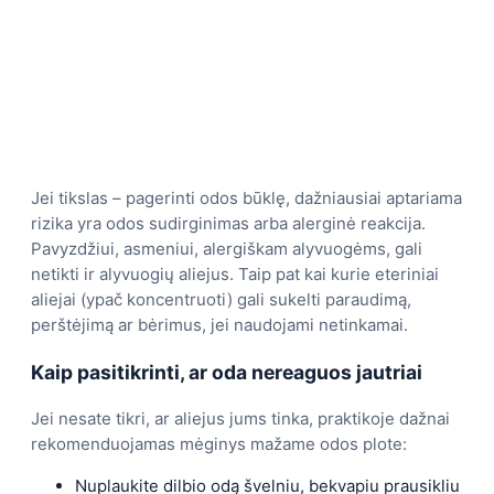
Jei tikslas – pagerinti odos būklę, dažniausiai aptariama
rizika yra odos sudirginimas arba alerginė reakcija.
Pavyzdžiui, asmeniui, alergiškam alyvuogėms, gali
netikti ir alyvuogių aliejus. Taip pat kai kurie eteriniai
aliejai (ypač koncentruoti) gali sukelti paraudimą,
perštėjimą ar bėrimus, jei naudojami netinkamai.
Kaip pasitikrinti, ar oda nereaguos jautriai
Jei nesate tikri, ar aliejus jums tinka, praktikoje dažnai
rekomenduojamas mėginys mažame odos plote:
Nuplaukite dilbio odą švelniu, bekvapiu prausikliu