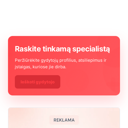
Raskite tinkamą specialistą
Peržiūrėkite gydytojų profilius, atsiliepimus ir
įstaigas, kuriose jie dirba.
Ieškoti gydytojo