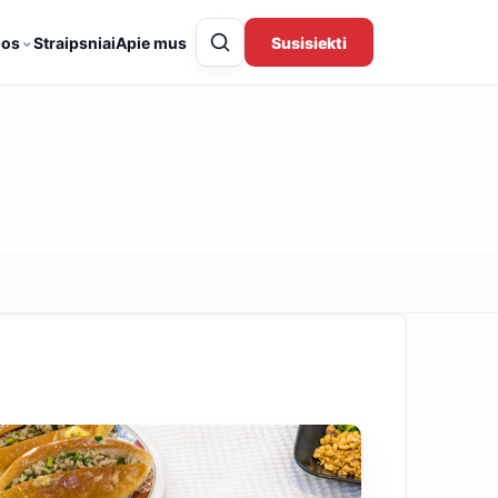
⌄
gos
Straipsniai
Apie mus
Susisiekti