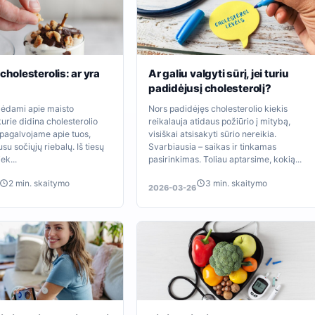
cholesterolis: ar yra
Ar galiu valgyti sūrį, jei turiu
padidėjusį cholesterolį?
bėdami apie maisto
Nors padidėjęs cholesterolio kiekis
urie didina cholesterolio
reikalauja atidaus požiūrio į mitybą,
t pagalvojame apie tuos,
visiškai atsisakyti sūrio nereikia.
su sočiųjų riebalų. Iš tiesų
Svarbiausia – saikas ir tinkamas
iek...
pasirinkimas. Toliau aptarsime, kokią...
2 min. skaitymo
3 min. skaitymo
2026-03-26