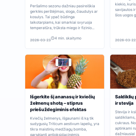
kiekio, kuri
Peršalimo sezonu dažniau pasireiškia
savijautos i
gerklės perštėjimas, sloga, čiaudulys ar
šios uogos ga
kosulys. Tai ypač būdinga
laikotarpiams, kai smarkiai svyruoja
temperatūra, trūksta miego ir fizinio...
4 min. skaitymo
2026-03-23
2026-03-22
Išgerkite šį ananasų ir kviečių
Saldiklių 
želmenų shotą – stiprus
ir stevija
priešuždegiminis efektas
Stevija ir ks
saldikliams,
Kviečių želmenys, išgaunami iš ką tik
cukraus. No
sudygusių Triticum aestivum lapelių, yra
aptinkami na
tikra maistinių medžiagų bomba,
dažniausiai 
garsėjanti antioksidacinėmis