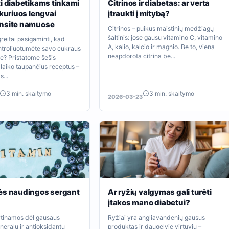
i diabetikams tinkami
Citrinos ir diabetas: ar verta
 kuriuos lengvai
įtraukti į mitybą?
nsite namuose
Citrinos – puikus maistinių medžiagų
šaltinis: jose gausu vitamino C, vitamino
greitai pasigaminti, kad
A, kalio, kalcio ir magnio. Be to, viena
ntroliuotumėte savo cukraus
neapdorota citrina be...
je? Pristatome šešis
 laiko taupančius receptus –
s...
3 min. skaitymo
3 min. skaitymo
2026-03-23
ės naudingos sergant
Ar ryžių valgymas gali turėti
įtakos mano diabetui?
tinamos dėl gausaus
Ryžiai yra angliavandenių gausus
neralų ir antioksidantų
produktas ir daugelyje virtuvių –