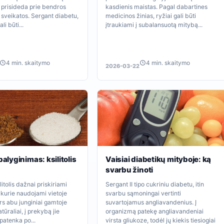
s prisideda prie bendros
kasdienis maistas. Pagal dabartines
r sveikatos. Sergant diabetu,
medicinos žinias, ryžiai gali būti
li būti...
įtraukiami į subalansuotą mitybą...
4 min. skaitymo
4 min. skaitymo
2026-03-22
palyginimas: ksilitolis
Vaisiai diabetikų mityboje: ką
svarbu žinoti
ilitolis dažnai priskiriami
Sergant II tipo cukriniu diabetu, itin
 kurie naudojami vietoje
svarbu sąmoningai vertinti
rs abu junginiai gamtoje
suvartojamus angliavandenius. Į
tūraliai, į prekybą jie
organizmą patekę angliavandeniai
patenka po...
virsta gliukoze, todėl jų kiekis tiesiogiai