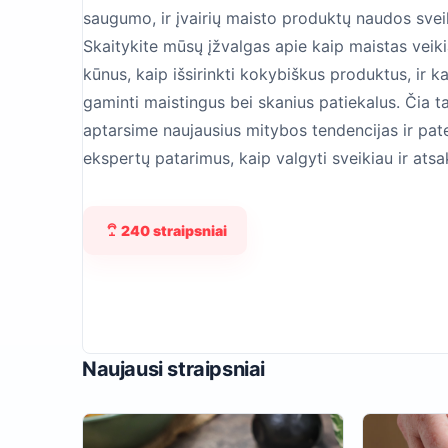
saugumo, ir įvairių maisto produktų naudos svei
Skaitykite mūsų įžvalgas apie kaip maistas veik
kūnus, kaip išsirinkti kokybiškus produktus, ir k
gaminti maistingus bei skanius patiekalus. Čia t
aptarsime naujausius mitybos tendencijas ir pat
ekspertų patarimus, kaip valgyti sveikiau ir atsa
240 straipsniai
Naujausi straipsniai