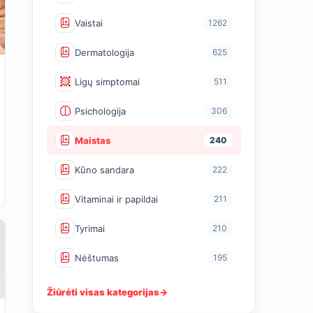
Vaistai
1262
Dermatologija
625
Ligų simptomai
511
Psichologija
306
Maistas
240
Kūno sandara
222
Vitaminai ir papildai
211
Tyrimai
210
Nėštumas
195
Žiūrėti visas kategorijas
→