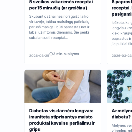
5 sveikos vakarienės receptai
6 paprast
per 15 minučių (ar greičiau)
receptai,
pasigami
Skubant dažnai nesinori gaišti laiko
virtuvėje, tačiau maistingų patiekalų
Ieškote, ką 
paruošimas gali būti paprastas net ir
lengviau ko
labai užimtomis dienomis. Šie penki
kiekį kraujy
subalansuoti receptai...
paprastus ir
jie puikiai tik
3 min. skaitymo
2026-03-25
2026-03-23
Diabetas vis dar nėra lengvas:
Ar mėlyn
imunitetą stiprinantys maisto
diabetu?
produktai kovai su peršalimu ir
Mėlynės ver
gripu
vitaminų, mi