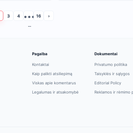
3
4
16
›
…
Pagalba
Dokumentai
Kontaktai
Privatumo politika
Kaip palikti atsiliepimą
Taisyklės ir sąlygos
Viskas apie komentarus
Editorial Policy
Legalumas ir atsakomybė
Reklamos ir rėmimo p