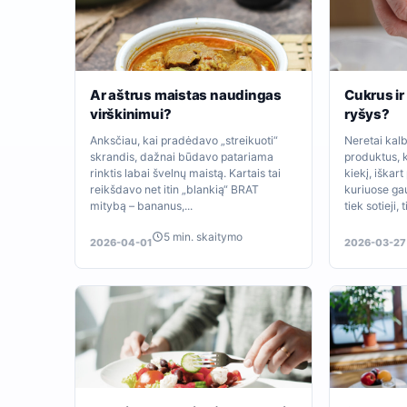
Ar aštrus maistas naudingas
Cukrus ir 
virškinimui?
ryšys?
Anksčiau, kai pradėdavo „streikuoti“
Neretai kal
skrandis, dažnai būdavo patariama
produktus, k
rinktis labai švelnų maistą. Kartais tai
kiekį, iškar
reikšdavo net itin „blankią“ BRAT
kuriuose gau
mitybą – bananus,...
tiek sotieji, t
5 min. skaitymo
2026-04-01
2026-03-27