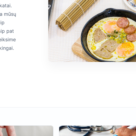
katai.
ia mūsų
aip
aip pat
eiksime
kingai.