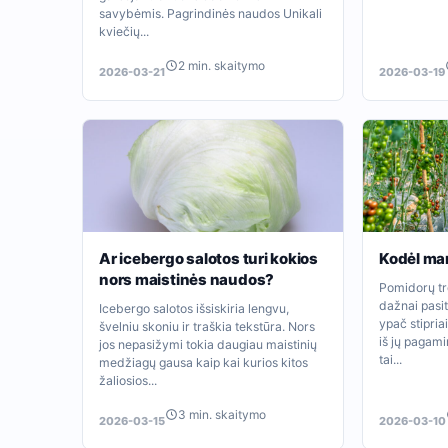
savybėmis. Pagrindinės naudos Unikali
kviečių...
2 min. skaitymo
2026-03-21
2026-03-19
Ar icebergo salotos turi kokios
Kodėl ma
nors maistinės naudos?
Pomidorų tr
dažnai pasi
Icebergo salotos išsiskiria lengvu,
ypač stipria
švelniu skoniu ir traškia tekstūra. Nors
iš jų pagam
jos nepasižymi tokia daugiau maistinių
tai...
medžiagų gausa kaip kai kurios kitos
žaliosios...
3 min. skaitymo
2026-03-15
2026-03-10