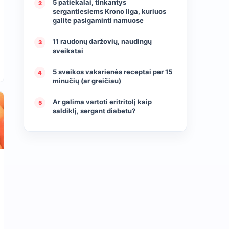
5 patiekalai, tinkantys
2
sergantiesiems Krono liga, kuriuos
galite pasigaminti namuose
11 raudonų daržovių, naudingų
3
sveikatai
5 sveikos vakarienės receptai per 15
4
minučių (ar greičiau)
Ar galima vartoti eritritolį kaip
5
saldiklį, sergant diabetu?