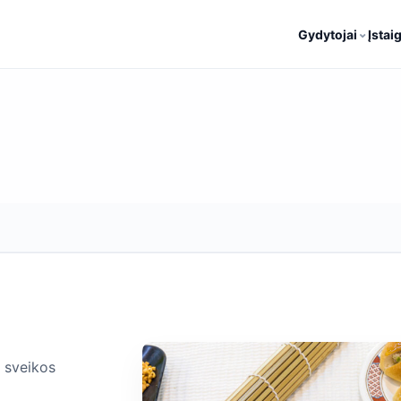
⌄
Gydytojai
Įstai
o sveikos