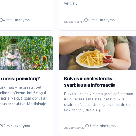
veikia...
4 min. skaitymo
3 min. skaitymo
2026-03-17
n norisi pomidorų?
Bulvės ir cholesterolis:
svarbiausia informacija
oškimas – neįprasta, bet
taikanti būsena, kai žmogui
Bulvės – ne tik visiems gerai pažįstamas
i norisi valgyti pomidorus ar
ir universalus maistas, bet ir puikus
intus produktus. Medicinoje
skaidulų šaltinis. Jose gausu tiek tirpių,
tiek netirpių skaidulų,...
3 min. skaitymo
3 min. skaitymo
2026-03-07