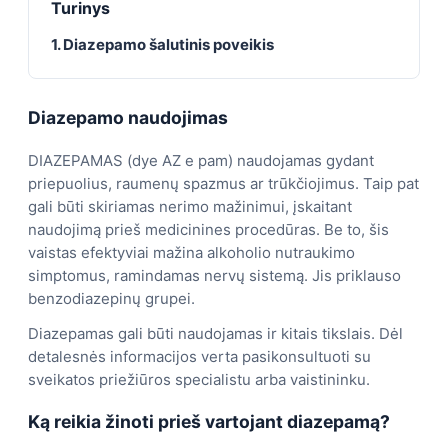
Turinys
1. Diazepamo šalutinis poveikis
Diazepamo naudojimas
DIAZEPAMAS (dye AZ e pam) naudojamas gydant
priepuolius, raumenų spazmus ar trūkčiojimus. Taip pat
gali būti skiriamas nerimo mažinimui, įskaitant
naudojimą prieš medicinines procedūras. Be to, šis
vaistas efektyviai mažina alkoholio nutraukimo
simptomus, ramindamas nervų sistemą. Jis priklauso
benzodiazepinų grupei.
Diazepamas gali būti naudojamas ir kitais tikslais. Dėl
detalesnės informacijos verta pasikonsultuoti su
sveikatos priežiūros specialistu arba vaistininku.
Ką reikia žinoti prieš vartojant diazepamą?