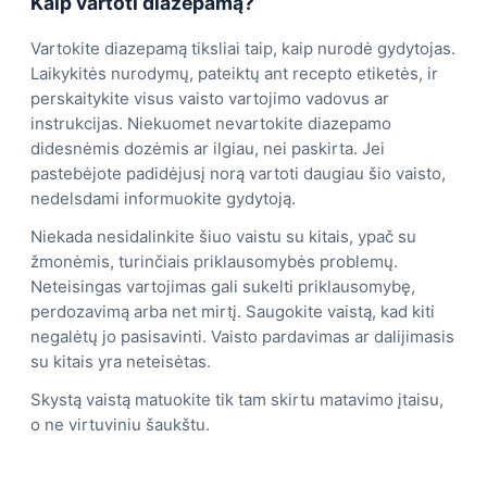
Kaip vartoti diazepamą?
Vartokite diazepamą tiksliai taip, kaip nurodė gydytojas.
Laikykitės nurodymų, pateiktų ant recepto etiketės, ir
perskaitykite visus vaisto vartojimo vadovus ar
instrukcijas. Niekuomet nevartokite diazepamo
didesnėmis dozėmis ar ilgiau, nei paskirta. Jei
pastebėjote padidėjusį norą vartoti daugiau šio vaisto,
nedelsdami informuokite gydytoją.
Niekada nesidalinkite šiuo vaistu su kitais, ypač su
žmonėmis, turinčiais priklausomybės problemų.
Neteisingas vartojimas gali sukelti priklausomybę,
perdozavimą arba net mirtį. Saugokite vaistą, kad kiti
negalėtų jo pasisavinti. Vaisto pardavimas ar dalijimasis
su kitais yra neteisėtas.
Skystą vaistą matuokite tik tam skirtu matavimo įtaisu,
o ne virtuviniu šaukštu.