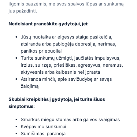
ilgomis pauzėmis, melsvos spalvos lūpas ar sunkumą
jus pažadinti.
Nedelsiant praneškite gydytojui, jei:
Jūsų nuotaika ar elgesys staiga pasikeičia,
atsiranda arba pablogėja depresija, nerimas,
panikos priepuoliai
Turite sunkumų užmigti, jaučiatės impulsyvus,
irzlus, suirzęs, priešiškas, agresyvus, neramus,
aktyvesnis arba kalbesnis nei įprasta
Atsiranda minčių apie savižudybę ar savęs
žalojimą
Skubiai kreipkitės į gydytoją, jei turite šiuos
simptomus:
Smarkus mieguistumas arba galvos svaigimas
Kvėpavimo sunkumai
Sumišimas, paranoja