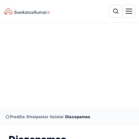
Pradžia
›
Straipsniai
›
Vaistai
›
Diazepamas