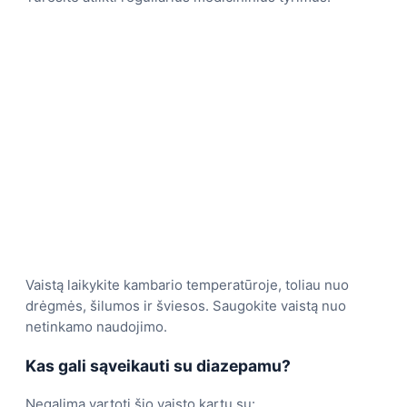
Vaistą laikykite kambario temperatūroje, toliau nuo
drėgmės, šilumos ir šviesos. Saugokite vaistą nuo
netinkamo naudojimo.
Kas gali sąveikauti su diazepamu?
Negalima vartoti šio vaisto kartu su: