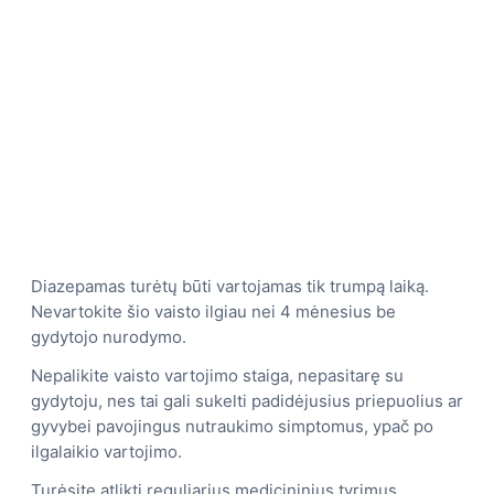
Diazepamas turėtų būti vartojamas tik trumpą laiką.
Nevartokite šio vaisto ilgiau nei 4 mėnesius be
gydytojo nurodymo.
Nepalikite vaisto vartojimo staiga, nepasitarę su
gydytoju, nes tai gali sukelti padidėjusius priepuolius ar
gyvybei pavojingus nutraukimo simptomus, ypač po
ilgalaikio vartojimo.
Turėsite atlikti reguliarius medicininius tyrimus.