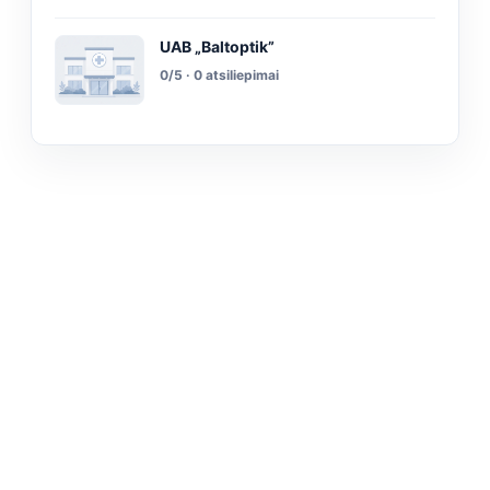
UAB „Baltoptik”
0/5 · 0 atsiliepimai