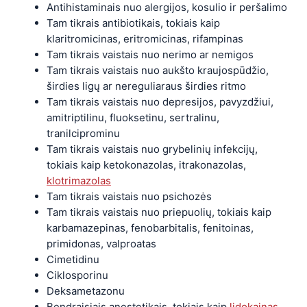
Antihistaminais nuo alergijos, kosulio ir peršalimo
Tam tikrais antibiotikais, tokiais kaip
klaritromicinas, eritromicinas, rifampinas
Tam tikrais vaistais nuo nerimo ar nemigos
Tam tikrais vaistais nuo aukšto kraujospūdžio,
širdies ligų ar nereguliaraus širdies ritmo
Tam tikrais vaistais nuo depresijos, pavyzdžiui,
amitriptilinu, fluoksetinu, sertralinu,
tranilciprominu
Tam tikrais vaistais nuo grybelinių infekcijų,
tokiais kaip ketokonazolas, itrakonazolas,
klotrimazolas
Tam tikrais vaistais nuo psichozės
Tam tikrais vaistais nuo priepuolių, tokiais kaip
karbamazepinas, fenobarbitalis, fenitoinas,
primidonas, valproatas
Cimetidinu
Ciklosporinu
Deksametazonu
Bendraisiais anestetikais, tokiais kaip
lidokainas
,