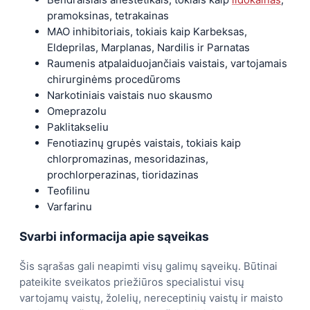
pramoksinas, tetrakainas
MAO inhibitoriais, tokiais kaip Karbeksas,
Eldeprilas, Marplanas, Nardilis ir Parnatas
Raumenis atpalaiduojančiais vaistais, vartojamais
chirurginėms procedūroms
Narkotiniais vaistais nuo skausmo
Omeprazolu
Paklitakseliu
Fenotiazinų grupės vaistais, tokiais kaip
chlorpromazinas, mesoridazinas,
prochlorperazinas, tioridazinas
Teofilinu
Varfarinu
Svarbi informacija apie sąveikas
Šis sąrašas gali neapimti visų galimų sąveikų. Būtinai
pateikite sveikatos priežiūros specialistui visų
vartojamų vaistų, žolelių, nereceptinių vaistų ir maisto