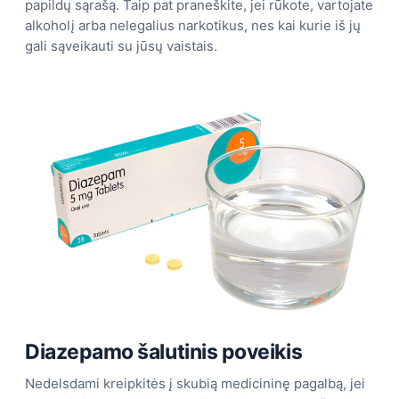
papildų sąrašą. Taip pat praneškite, jei rūkote, vartojate
alkoholį arba nelegalius narkotikus, nes kai kurie iš jų
gali sąveikauti su jūsų vaistais.
Diazepamo šalutinis poveikis
Nedelsdami kreipkitės į skubią medicininę pagalbą, jei