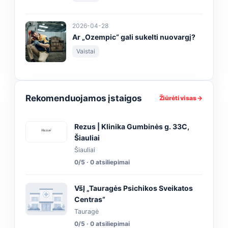
2026-04-28
Ar „Ozempic“ gali sukelti nuovargį?
Vaistai
Rekomenduojamos įstaigos
Žiūrėti visas →
Rezus | Klinika Gumbinės g. 33C,
Šiauliai
Šiauliai
0/5 · 0 atsiliepimai
VšĮ „Tauragės Psichikos Sveikatos
Centras”
Tauragė
0/5 · 0 atsiliepimai