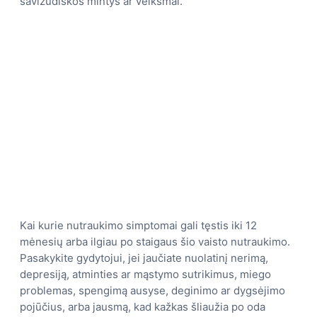
savižudiškos mintys ar veiksmai.
Kai kurie nutraukimo simptomai gali tęstis iki 12
mėnesių arba ilgiau po staigaus šio vaisto nutraukimo.
Pasakykite gydytojui, jei jaučiate nuolatinį nerimą,
depresiją, atminties ar mąstymo sutrikimus, miego
problemas, spengimą ausyse, deginimo ar dygsėjimo
pojūčius, arba jausmą, kad kažkas šliaužia po oda