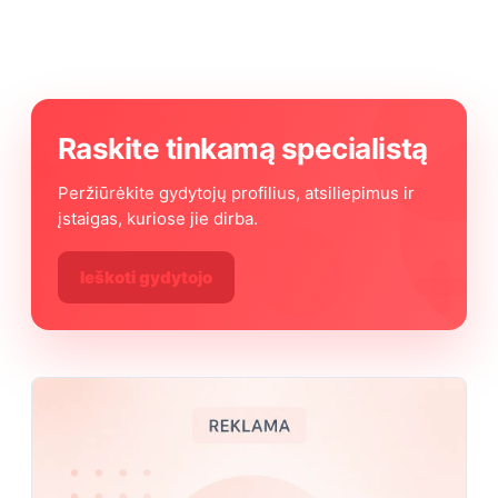
Raskite tinkamą specialistą
Peržiūrėkite gydytojų profilius, atsiliepimus ir
įstaigas, kuriose jie dirba.
Ieškoti gydytojo