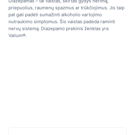
Diazepamas – tai vaistas, skirtas gydyti nerimą,
priepuolius, raumenų spazmus ar trūkčiojimus. Jis taip
pat gali padėti sumažinti alkoholio vartojimo
nutraukimo simptomus. Šis vaistas padeda raminti
nervų sistemą. Diazepamo prekinis ženklas yra
Valium®.