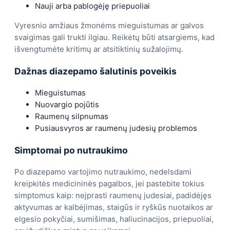
Nauji arba pablogėję priepuoliai
Vyresnio amžiaus žmonėms mieguistumas ar galvos
svaigimas gali trukti ilgiau. Reikėtų būti atsargiems, kad
išvengtumėte kritimų ar atsitiktinių sužalojimų.
Dažnas diazepamo šalutinis poveikis
Mieguistumas
Nuovargio pojūtis
Raumenų silpnumas
Pusiausvyros ar raumenų judesių problemos
Simptomai po nutraukimo
Po diazepamo vartojimo nutraukimo, nedelsdami
kreipkitės medicininės pagalbos, jei pastebite tokius
simptomus kaip: neįprasti raumenų judesiai, padidėjęs
aktyvumas ar kalbėjimas, staigūs ir ryškūs nuotaikos ar
elgesio pokyčiai, sumišimas, haliucinacijos, priepuoliai,