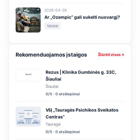
2026-04-28
Ar „Ozempic“ gali sukelti nuovargį?
Vaistai
Rekomenduojamos įstaigos
Žiūrėti visas →
Rezus | Klinika Gumbinės g. 33C,
Šiauliai
Šiauliai
0/5 · 0 atsiliepimai
VšĮ „Tauragės Psichikos Sveikatos
Centras”
Tauragė
0/5 · 0 atsiliepimai