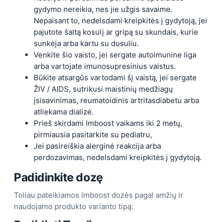
gydymo nereikia, nes jie užgis savaime.
Nepaisant to, nedelsdami kreipkitės į gydytoją, jei
pajutote šaltą kosulį ar gripą su skundais, kurie
sunkėja arba kartu su dusuliu.
Venkite šio vaisto, jei sergate autoimunine liga
arba vartojate imunosupresinius vaistus.
Būkite atsargūs vartodami šį vaistą, jei sergate
ŽIV / AIDS, sutrikusi maistinių medžiagų
įsisavinimas, reumatoidinis artritasdiabetu arba
atliekama dializė.
Prieš skirdami Imboost vaikams iki 2 metų,
pirmiausia pasitarkite su pediatru,
Jei pasireiškia alerginė reakcija arba
perdozavimas, nedelsdami kreipkitės į gydytoją.
Padidinkite dozę
Toliau pateikiamos Imboost dozės pagal amžių ir
naudojamo produkto varianto tipą: