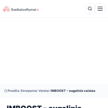
Pradžia
›
Straipsniai
›
Vaistai
›
IMBOOST – augalinis vaistas