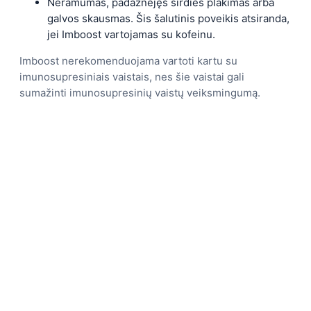
Neramumas, padažnėjęs širdies plakimas arba
galvos skausmas. Šis šalutinis poveikis atsiranda,
jei Imboost vartojamas su kofeinu.
Imboost nerekomenduojama vartoti kartu su
imunosupresiniais vaistais, nes šie vaistai gali
sumažinti imunosupresinių vaistų veiksmingumą.