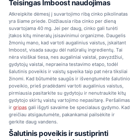
Teisingas Imboost naudojimas
Atkreipkite dėmesį į suvartojimo ribą cinko pikolinatas
yra šiame priede. Didžiausia riba cinko per dieną
suvartojama 40 mg. Jei per daug, cinko gali turėti
įtakos kitų mineralų įsisavinimui organizme. Daugelis
žmonių mano, kad vartoti augalinius vaistus, įskaitant
Imboost, visada saugu dėl natūralių ingredientų. Tai
nėra visiškai tiesa, nes augaliniai vaistai, pavyzdžiui,
gydytojų vaistai, nepraeina testavimo etapo, todėl
šalutinis poveikis ir vaistų sąveika taip pat nėra tiksliai
žinomi. Kad būtumėte saugūs ir išvengtumėte šalutinio
poveikio, prieš pradėdami vartoti augalinius vaistus,
pirmiausia pasitarkite su gydytoju ir nenutraukite kitų
gydytojo skirtų vaistų vartojimo nepasitarę. Peršalimas
ir
gripas
gali išgyti savaime be specialaus gydymo. Kad
greičiau atsigautumėte, pakankamai pailsėkite ir
gerkite daug vandens.
Šalutinis poveikis ir sustiprinti