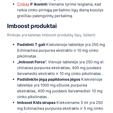
Cinkas
P
ikoninti
Viename tyrime teigiama, kad
reikia cinko pirmąją peršalimo ligų dieną kosulys
greičiau palengvintų peršalimą.
Imboost produktai
Rinkoje yra keletas Imboost produktų tipų, būtent:
Padidinti
T
gali
Kiekvienoje tabletėje yra 250 mg
Echinachea purpurea ekstrakto ir 10 mg cinko
pikolinatas .
„Imboost Force”.
Vienoje tabletėje yra 250 mg el.
chinacea purpurea ekstraktas, 400 mg juodasis
šeivamedis ekstrakto ir 10 mg cinko pikolinatas .
Padidinkite jėgą papildomos jėgos
Kiekvienoje
tabletėje yra 1000 mg ežiuolė purpurea
ekstraktas, 400 mg juodasis šeivamedisir 10 mg
cinko pikolinatas .
Imboost Kids sirupas
Kiekviename 5 ml yra 250
mg Echinachea purpurea ekstrakto ir 5 mg cinko