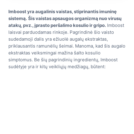
Imboost yra augalinis vaistas, stiprinantis imuninę
sistemą.
Šis vaistas apsaugos organizmą nuo virusų
atakų, pvz., įprasto peršalimo kosulio ir gripo.
Imboost
laisvai parduodamas rinkoje. Pagrindinė šio vaisto
sudedamoji dalis yra ežiuolė augalų ekstraktas,
priklausantis ramunėlių šeimai. Manoma, kad šis augalo
ekstraktas veiksmingai mažina šalto kosulio
simptomus. Be šių pagrindinių ingredientų, Imboost
sudėtyje yra ir kitų veikliųjų medžiagų, būtent: