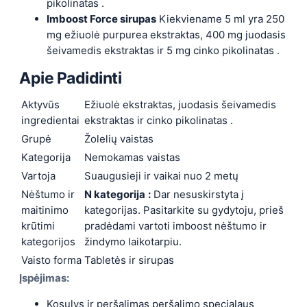
pikolinatas .
Imboost Force sirupas
Kiekviename 5 ml yra 250
mg ežiuolė purpurea ekstraktas, 400 mg juodasis
šeivamedis ekstraktas ir 5 mg cinko pikolinatas .
Apie
Padidinti
Aktyvūs
Ežiuolė ekstraktas, juodasis šeivamedis
ingredientai
ekstraktas ir cinko pikolinatas .
Grupė
Žolelių vaistas
Kategorija
Nemokamas vaistas
Vartoja
Suaugusieji ir vaikai nuo 2 metų
Nėštumo ir
N kategorija
:
Dar nesuskirstyta į
maitinimo
kategorijas. Pasitarkite su gydytoju, prieš
krūtimi
pradėdami vartoti imboost nėštumo ir
kategorijos
žindymo laikotarpiu.
Vaisto forma
Tabletės ir sirupas
Įspėjimas:
Kosulys ir peršalimas peršalimo specialaus