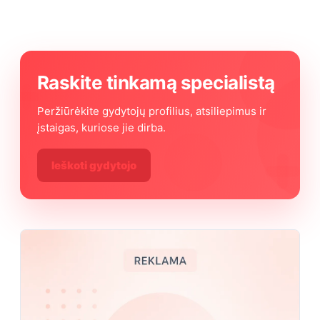
Raskite tinkamą specialistą
Peržiūrėkite gydytojų profilius, atsiliepimus ir
įstaigas, kuriose jie dirba.
Ieškoti gydytojo