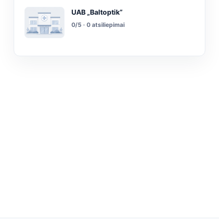
UAB „Baltoptik”
0/5 · 0 atsiliepimai