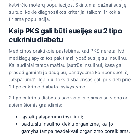
ketvirčio moterų populiacijos. Skirtumai dažnai susiję
su tuo, kokie diagnostikos kriterijai taikomi ir kokia
tiriama populiacija.
Kaip PKS gali būti susijęs su 2 tipo
cukriniu diabetu
Medicinos praktikoje pastebima, kad PKS neretai lydi
medžiagų apykaitos pakitimai, ypač susiję su insulinu.
Kai audiniai tampa mažiau jautrūs insulinui, kasa gali
pradėti gaminti jo daugiau, bandydama kompensuoti šį
„atsparumą“. Ilgainiui toks disbalansas gali prisidėti prie
2 tipo cukrinio diabeto išsivystymo.
2 tipo cukrinis diabetas paprastai siejamas su viena ar
abiem šiomis grandimis:
ląstelių atsparumu insulinui;
pakitusiu insulino kiekiu organizme, kai jo
gamyba tampa neadekvati organizmo poreikiams.