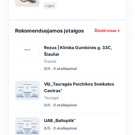
Ligos
Rekomenduojamos įstaigos
Žiūrėti visas →
Rezus | Klinika Gumbinės g. 33C,
Šiauliai
Šiauliai
0/5 · 0 atsiliepimai
VšĮ „Tauragės Psichikos Sveikatos
Centras”
Tauragė
0/5 · 0 atsiliepimai
UAB „Baltoptik”
0/5 · 0 atsiliepimai