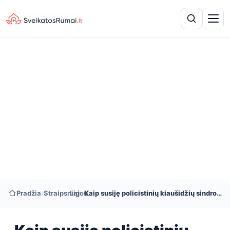
Pradžia
›
Straipsniai
›
Ligos
›
Kaip susiję policistinių kiaušidžių sindromas (PKS) ir diabetas?