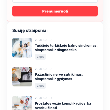
Prenumeruoti
Susiję straipsniai
2026-08-08
Tuščiojo turkiškojo balno sindromas:
simptomai ir diagnostika
Ligos
2026-08-08
Pažastinio nervo sutrikimas:
simptomai ir gydymas
Ligos
2026-08-07
Prostatos vėžio komplikacijos: ką
svarbu žinoti