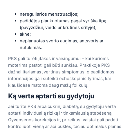
nereguliarios menstruacijos;
padidėjęs plaukuotumas pagal vyrišką tipą
(pavyzdžiui, veido ar krūtinės srityje);
akne;
neplanuotas svorio augimas, antsvoris ar
nutukimas.
PKS gali turėti įtakos ir vaisingumui – kai kurioms
moterims pastoti gali būti sunkiau. Praktikoje PKS
dažnai įtariamas įvertinus simptomus, o papildomos
informacijos gali suteikti echoskopinis tyrimas, kai
kiaušidėse matoma daug mažų folikulų.
Ką verta aptarti su gydytoju
Jei turite PKS arba cukrinį diabetą, su gydytoju verta
aptarti individualią riziką ir tinkamiausią stebėseną.
Gyvensenos korekcijos ir, prireikus, vaistai gali padėti
kontroliuoti vieną ar abi būkles, tačiau optimalus planas