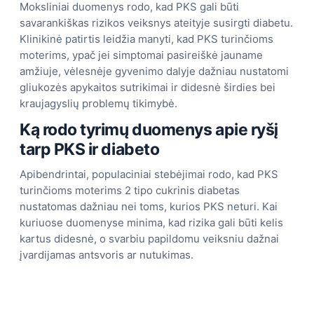
Moksliniai duomenys rodo, kad PKS gali būti
savarankiškas rizikos veiksnys ateityje susirgti diabetu.
Klinikinė patirtis leidžia manyti, kad PKS turinčioms
moterims, ypač jei simptomai pasireiškė jauname
amžiuje, vėlesnėje gyvenimo dalyje dažniau nustatomi
gliukozės apykaitos sutrikimai ir didesnė širdies bei
kraujagyslių problemų tikimybė.
Ką rodo tyrimų duomenys apie ryšį
tarp PKS ir diabeto
Apibendrintai, populaciniai stebėjimai rodo, kad PKS
turinčioms moterims 2 tipo cukrinis diabetas
nustatomas dažniau nei toms, kurios PKS neturi. Kai
kuriuose duomenyse minima, kad rizika gali būti kelis
kartus didesnė, o svarbiu papildomu veiksniu dažnai
įvardijamas antsvoris ar nutukimas.