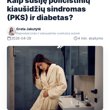
Kaip susiję policistinių
kiaušidžių sindromas
(PKS) ir diabetas?
Greta Jakutytė
Reprodukcinės ir seksualinės sveikatos autorė
2026-04-29
4 min. skaitymo