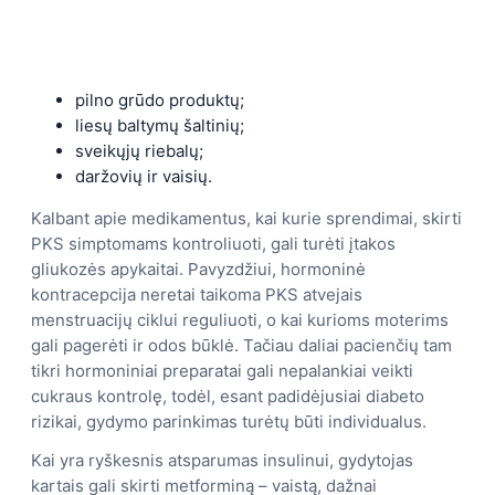
pilno grūdo produktų;
liesų baltymų šaltinių;
sveikųjų riebalų;
daržovių ir vaisių.
Kalbant apie medikamentus, kai kurie sprendimai, skirti
PKS simptomams kontroliuoti, gali turėti įtakos
gliukozės apykaitai. Pavyzdžiui, hormoninė
kontracepcija neretai taikoma PKS atvejais
menstruacijų ciklui reguliuoti, o kai kurioms moterims
gali pagerėti ir odos būklė. Tačiau daliai pacienčių tam
tikri hormoniniai preparatai gali nepalankiai veikti
cukraus kontrolę, todėl, esant padidėjusiai diabeto
rizikai, gydymo parinkimas turėtų būti individualus.
Kai yra ryškesnis atsparumas insulinui, gydytojas
kartais gali skirti metforminą – vaistą, dažnai