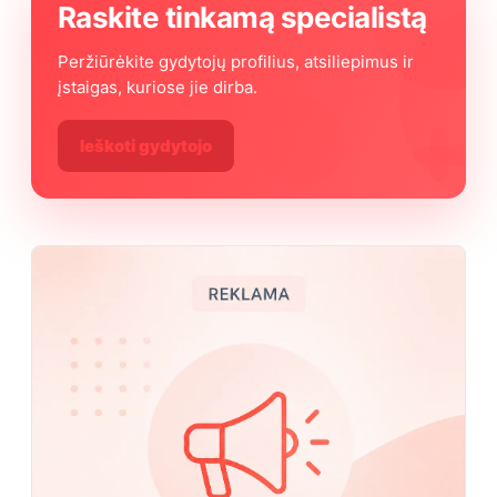
Raskite tinkamą specialistą
Peržiūrėkite gydytojų profilius, atsiliepimus ir
įstaigas, kuriose jie dirba.
Ieškoti gydytojo