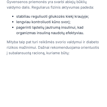
Gyvensenos priemonės yra svarbi abiejų būklių
valdymo dalis. Reguliarus fizinis aktyvumas padeda:
stabiliau reguliuoti gliukozės kiekį kraujyje;
lengviau kontroliuoti kūno svorį;
pagerinti ląstelių jautrumą insulinui, kad
organizmas insuliną naudotų efektyviau.
Mityba taip pat turi reikšmės svorio valdymui ir diabeto
rizikos mažinimui. Dažnai rekomenduojama orientuotis
į subalansuotą racioną, kuriame būtų: