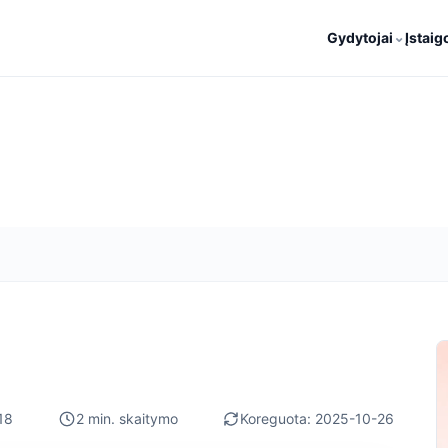
⌄
Gydytojai
Įstaig
18
2 min. skaitymo
Koreguota: 2025-10-26