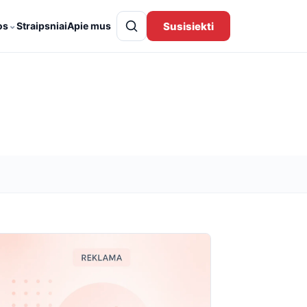
⌄
Susisiekti
os
Straipsniai
Apie mus