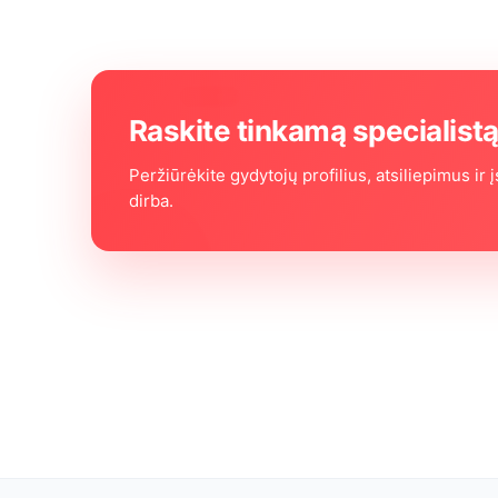
Raskite tinkamą specialist
Peržiūrėkite gydytojų profilius, atsiliepimus ir į
dirba.