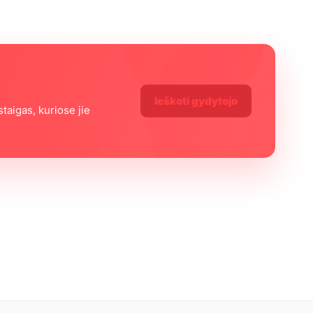
ą
Ieškoti gydytojo
staigas, kuriose jie