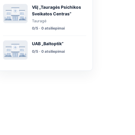
VšĮ „Tauragės Psichikos
Sveikatos Centras”
Tauragė
0/5 · 0 atsiliepimai
UAB „Baltoptik”
0/5 · 0 atsiliepimai