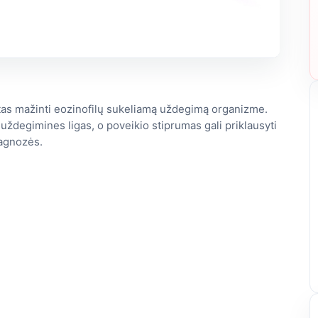
rtas mažinti eozinofilų sukeliamą uždegimą organizme.
uždegimines ligas, o poveikio stiprumas gali priklausyti
iagnozės.