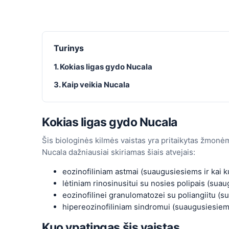
Turinys
1. Kokias ligas gydo Nucala
3. Kaip veikia Nucala
Kokias ligas gydo Nucala
Šis biologinės kilmės vaistas yra pritaikytas žmonė
Nucala dažniausiai skiriamas šiais atvejais:
eozinofiliniam astmai (suaugusiesiems ir kai 
lėtiniam rinosinusitui su nosies polipais (sua
eozinofilinei granulomatozei su poliangiitu (
hipereozinofiliniam sindromui (suaugusiesiems
Kuo ypatingas šis vaistas