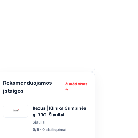
Rekomenduojamos
Žiūrėti visas
→
įstaigos
Rezus | Klinika Gumbinės
g. 33C, Šiauliai
Šiauliai
0/5 · 0 atsiliepimai