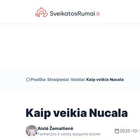
Pradžia
›
Straipsniai
›
Vaistai
›
Kaip veikia Nucala
Kaip veikia Nucala
Aistė Žemaitienė
2025-10-
Farmacijos ir vaistų saugumo autorė