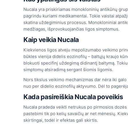
Nucala yra priskiriamas monokloninių antikūnų grup
pagrindu kuriami medikamentai. Tokie vaistai atpažį
skatina uždegiminius procesus. Monokloniniai antikūn
medžiagas, išprovokuojančias ligos simptomus.
Kaip veikia Nucala
Kiekvienos ligos atveju mepolizumabo veikimo princip
būkles vienija didelis eozinofilų – baltųjų kraujo kū
blokuoti specifinį uždegimą didinantį baltymą. To
simptomų atsiradimą sergant šiomis ligomis.
Nors tikslus veikimo mechanizmas dar nėra iki galo 
nuo per didelio eozinofilų aktyvumo. Dėl to pagerėja 
Kada pasireiškia Nucala poveikis
Nucala pradeda veikti netrukus po pirmosios dozės s
pastebimi tik po kelių savaičių ar net mėnesių. Kie
skirtingai, todėl ir efektas gali skirtis.