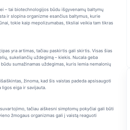
ei – tai biotechnologijos būdu išgyvenamų baltymų
sta ir slopina organizme esančius baltymus, kurie
ai, tokie kaip mepolizumabas, tiksliai veikia tam tikras
as yra artimas, tačiau paskirtis gali skirtis. Visas šias
nelių, sukeliančių uždegimą – kiekis. Nucala geba
kiu būdu sumažinamas uždegimas, kuris lemia nemalonių
išaiškintas, žinoma, kad šis vaistas padeda apsisaugoti
ligos eiga ir savijauta.
uvartojimo, tačiau aiškesni simptomų pokyčiai gali būti
kvieno žmogaus organizmas gali į vaistą reaguoti