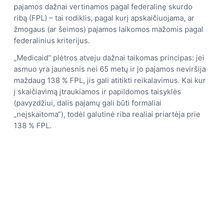
pajamos dažnai vertinamos pagal federalinę skurdo
ribą (FPL) – tai rodiklis, pagal kurį apskaičiuojama, ar
žmogaus (ar šeimos) pajamos laikomos mažomis pagal
federalinius kriterijus.
„Medicaid“ plėtros atveju dažnai taikomas principas: jei
asmuo yra jaunesnis nei 65 metų ir jo pajamos neviršija
maždaug 138 % FPL, jis gali atitikti reikalavimus. Kai kur
į skaičiavimą įtraukiamos ir papildomos taisyklės
(pavyzdžiui, dalis pajamų gali būti formaliai
„neįskaitoma“), todėl galutinė riba realiai priartėja prie
138 % FPL.