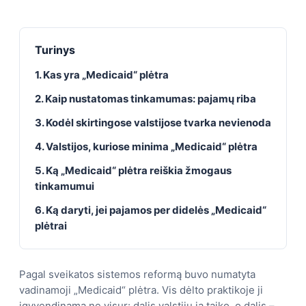
Turinys
1. Kas yra „Medicaid“ plėtra
2. Kaip nustatomas tinkamumas: pajamų riba
3. Kodėl skirtingose valstijose tvarka nevienoda
4. Valstijos, kuriose minima „Medicaid“ plėtra
5. Ką „Medicaid“ plėtra reiškia žmogaus
tinkamumui
6. Ką daryti, jei pajamos per didelės „Medicaid“
plėtrai
Pagal sveikatos sistemos reformą buvo numatyta
vadinamoji „Medicaid“ plėtra. Vis dėlto praktikoje ji
įgyvendinama ne visur: dalis valstijų ją taiko, o dalis –