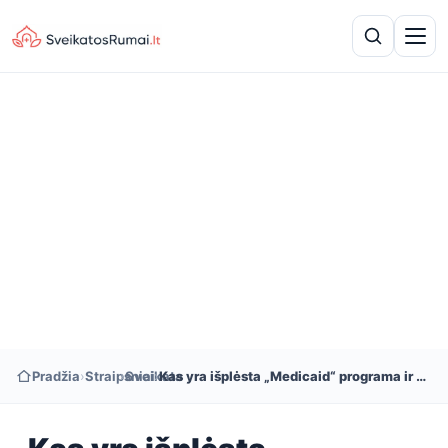
Pradžia
›
Straipsniai
›
Sveikata
›
Kas yra išplėsta „Medicaid“ programa ir ar tai turės įtakos mano tinkamumui ją gauti?