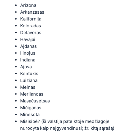
Arizona
Arkanzasas
Kalifornija
Koloradas
Delaveras
Havajai
Ajdahas
Ilinojus
Indiana
Ajova
Kentukis
Luiziana
Meinas
Merilandas
Masačusetsas
Mičiganas
Minesota
Misisipė? (ši valstija pateiktoje medžiagoje
nurodyta kaip neįgyvendinusi; žr. kitą sąrašą)