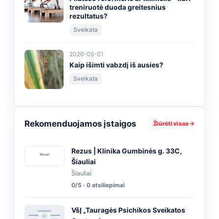
treniruotė duoda greitesnius
rezultatus?
Sveikata
2026-05-01
Kaip išimti vabzdį iš ausies?
Sveikata
Rekomenduojamos įstaigos
Žiūrėti visas →
Rezus | Klinika Gumbinės g. 33C,
Šiauliai
Šiauliai
0/5 · 0 atsiliepimai
VšĮ „Tauragės Psichikos Sveikatos