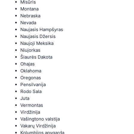
Misūris
Montana
Nebraska
Nevada
Naujasis Hampšyras
Naujasis Džersis
Naujoji Meksika
Niujorkas
Šiaurės Dakota
Ohajas
Oklahoma
Oregonas
Pensilvanija
Rodo Sala
Juta
Vermontas
Virdžinija
Vašingtono valstija
Vakarų Virdžinija
Kolumbijos apygarda