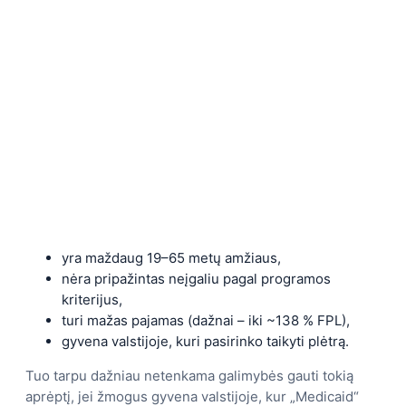
yra maždaug 19–65 metų amžiaus,
nėra pripažintas neįgaliu pagal programos
kriterijus,
turi mažas pajamas (dažnai – iki ~138 % FPL),
gyvena valstijoje, kuri pasirinko taikyti plėtrą.
Tuo tarpu dažniau netenkama galimybės gauti tokią
aprėptį, jei žmogus gyvena valstijoje, kur „Medicaid“