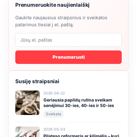
Prenumeruokite naujienlaiškį
Gaukite naujausius straipsnius ir sveikatos
patarimus tiesiai į el. paštą.
Prenumeruoti
Susiję straipsniai
2026-06-22
Geriausia papildų rutina sveikam
senėjimui 30-ies, 40-ies ir 50-ies
Sveikata
2026-05-03
Pilateso reformeris ar kilimėlis – kuri