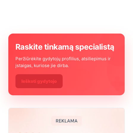
Raskite tinkamą specialistą
Peržiūrėkite gydytojų profilius, atsiliepimus ir
įstaigas, kuriose jie dirba.
Ieškoti gydytojo