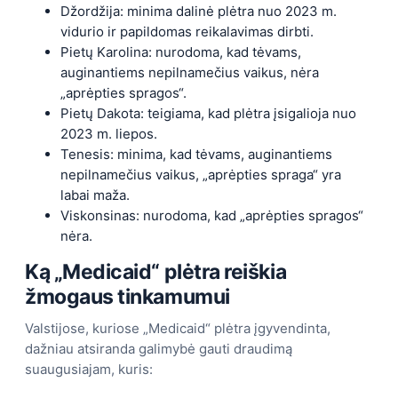
Džordžija: minima dalinė plėtra nuo 2023 m.
vidurio ir papildomas reikalavimas dirbti.
Pietų Karolina: nurodoma, kad tėvams,
auginantiems nepilnamečius vaikus, nėra
„aprėpties spragos“.
Pietų Dakota: teigiama, kad plėtra įsigalioja nuo
2023 m. liepos.
Tenesis: minima, kad tėvams, auginantiems
nepilnamečius vaikus, „aprėpties spraga“ yra
labai maža.
Viskonsinas: nurodoma, kad „aprėpties spragos“
nėra.
Ką „Medicaid“ plėtra reiškia
žmogaus tinkamumui
Valstijose, kuriose „Medicaid“ plėtra įgyvendinta,
dažniau atsiranda galimybė gauti draudimą
suaugusiajam, kuris: