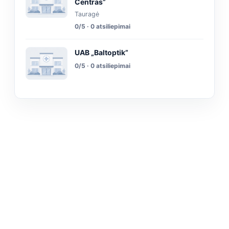
Centras”
Tauragė
0/5 · 0 atsiliepimai
UAB „Baltoptik”
0/5 · 0 atsiliepimai