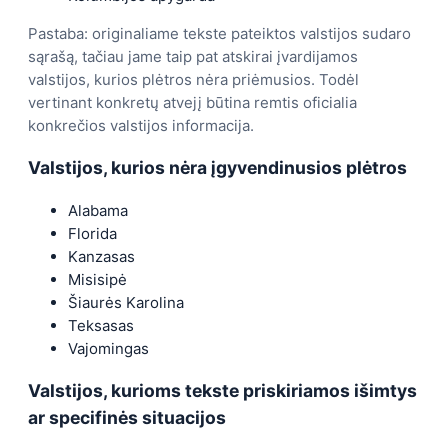
Pastaba: originaliame tekste pateiktos valstijos sudaro
sąrašą, tačiau jame taip pat atskirai įvardijamos
valstijos, kurios plėtros nėra priėmusios. Todėl
vertinant konkretų atvejį būtina remtis oficialia
konkrečios valstijos informacija.
Valstijos, kurios nėra įgyvendinusios plėtros
Alabama
Florida
Kanzasas
Misisipė
Šiaurės Karolina
Teksasas
Vajomingas
Valstijos, kurioms tekste priskiriamos išimtys
ar specifinės situacijos