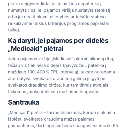
plėtra neįgyvendinta, jei jo amžius nepatenka į
numatytą ribą, jei pajamos viršija nustatytą slenkstį
arba jei neatitinkami pilietybės ar teisėto statuso
reikalavimai (tokius kriterijus programos paprastai
taiko).
Ką daryti, jei pajamos per didelės
„Medicaid“ plėtrai
Jeigu pajamos viršija „Medicaid“ plėtrai taikomą ribą,
tačiau vis tiek nėra didelės (pavyzdžiui, patenka į
maždaug 100–400 % FPL intervalą), tekste nurodoma
alternatyva: sveikatos draudimą galima įsigyti per
sveikatos draudimo biržas, kur tam tikrais atvejais
taikomos įmokų ir išlaidų mažinimo lengvatos.
Santrauka
„Medicaid“ plėtra – tai mechanizmas, kuriuo siekiama
išplėsti sveikatos draudimą mažas pajamas
gaunantiems, darbingo amžiaus suaugusiesiems iki 65