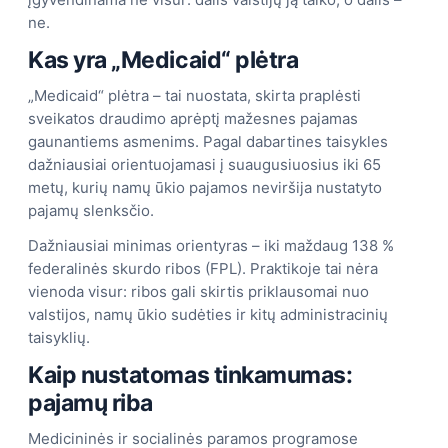
ne.
Kas yra „Medicaid“ plėtra
„Medicaid“ plėtra – tai nuostata, skirta praplėsti
sveikatos draudimo aprėptį mažesnes pajamas
gaunantiems asmenims. Pagal dabartines taisykles
dažniausiai orientuojamasi į suaugusiuosius iki 65
metų, kurių namų ūkio pajamos neviršija nustatyto
pajamų slenksčio.
Dažniausiai minimas orientyras – iki maždaug 138 %
federalinės skurdo ribos (FPL). Praktikoje tai nėra
vienoda visur: ribos gali skirtis priklausomai nuo
valstijos, namų ūkio sudėties ir kitų administracinių
taisyklių.
Kaip nustatomas tinkamumas:
pajamų riba
Medicininės ir socialinės paramos programose