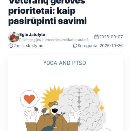
Veteranų gerovės
prioritetai: kaip
pasirūpinti savimi
Eglė Jatulytė
2025-09-07
Psichologijos ir emocinės sveikatos autorė
2 min. skaitymo
Koreguota: 2025-10-26