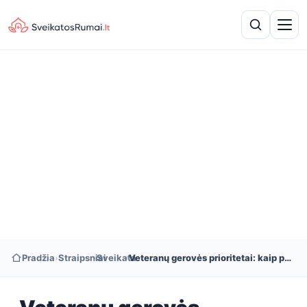
Pradžia
›
Straipsniai
›
Sveikata
›
Veteranų gerovės prioritetai: kaip pasirūpinti savimi