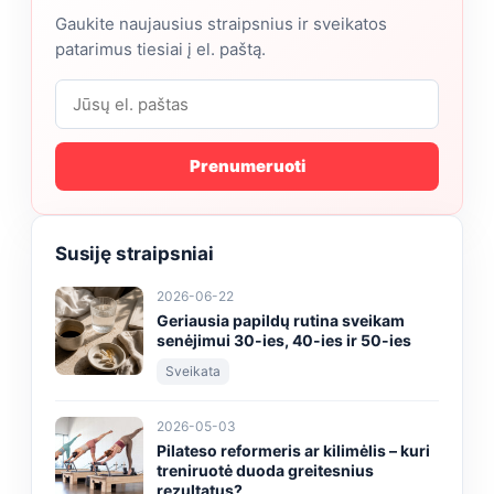
Gaukite naujausius straipsnius ir sveikatos
patarimus tiesiai į el. paštą.
Prenumeruoti
Susiję straipsniai
2026-06-22
Geriausia papildų rutina sveikam
senėjimui 30-ies, 40-ies ir 50-ies
Sveikata
2026-05-03
Pilateso reformeris ar kilimėlis – kuri
treniruotė duoda greitesnius
rezultatus?