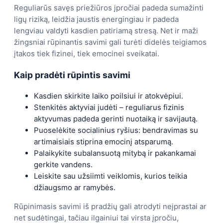
Reguliarūs savęs priežiūros įpročiai padeda sumažinti
ligų riziką, leidžia jaustis energingiau ir padeda
lengviau valdyti kasdien patiriamą stresą. Net ir maži
žingsniai rūpinantis savimi gali turėti didelės teigiamos
įtakos tiek fizinei, tiek emocinei sveikatai.
Kaip pradėti rūpintis savimi
Kasdien skirkite laiko poilsiui ir atokvėpiui.
Stenkitės aktyviai judėti – reguliarus fizinis
aktyvumas padeda gerinti nuotaiką ir savijautą.
Puoselėkite socialinius ryšius: bendravimas su
artimaisiais stiprina emocinį atsparumą.
Palaikykite subalansuotą mitybą ir pakankamai
gerkite vandens.
Leiskite sau užsiimti veiklomis, kurios teikia
džiaugsmo ar ramybės.
Rūpinimasis savimi iš pradžių gali atrodyti neįprastai ar
net sudėtingai, tačiau ilgainiui tai virsta įpročiu,