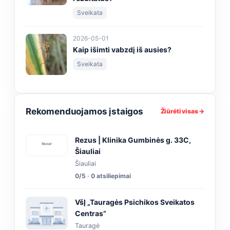
Sveikata
2026-05-01
Kaip išimti vabzdį iš ausies?
Sveikata
Rekomenduojamos įstaigos
Žiūrėti visas →
Rezus | Klinika Gumbinės g. 33C,
Šiauliai
Šiauliai
0/5 · 0 atsiliepimai
VšĮ „Tauragės Psichikos Sveikatos
Centras”
Tauragė