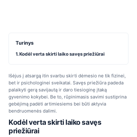
Turinys
1. Kodėl verta skirti laiko savęs priežiūrai
Išėjus į atsargą itin svarbu skirti dėmesio ne tik fizinei,
bet ir psichologinei sveikatai. Savęs priežiūra padeda
palaikyti gerą savijautą ir daro tiesioginę įtaką
gyvenimo kokybei. Be to, rūpinimasis savimi sustiprina
gebėjimą padėti artimiesiems bei būti aktyvia
bendruomenės dalimi.
Kodėl verta skirti laiko savęs
priežiūrai