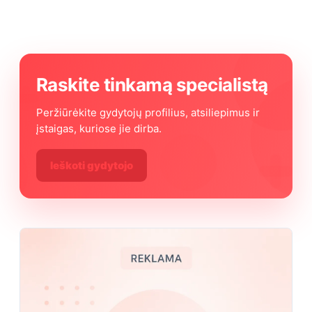
Raskite tinkamą specialistą
Peržiūrėkite gydytojų profilius, atsiliepimus ir
įstaigas, kuriose jie dirba.
Ieškoti gydytojo