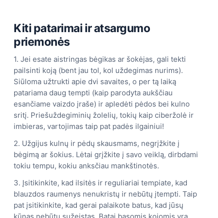
Kiti patarimai ir atsargumo
priemonės
1. Jei esate aistringas bėgikas ar šokėjas, gali tekti
pailsinti koją (bent jau tol, kol uždegimas nurims).
Siūloma užtrukti apie dvi savaites, o per tą laiką
patariama daug tempti (kaip parodyta aukščiau
esančiame vaizdo įraše) ir apledėti pėdos bei kulno
sritį. Priešuždegiminių žolelių, tokių kaip ciberžolė ir
imbieras, vartojimas taip pat padės ilgainiui!
2. Užgijus kulnų ir pėdų skausmams, negrįžkite į
bėgimą ar šokius. Lėtai grįžkite į savo veiklą, dirbdami
tokiu tempu, kokiu anksčiau mankštinotės.
3. Įsitikinkite, kad ilsitės ir reguliariai tempiate, kad
blauzdos raumenys nenukristų ir nebūtų įtempti. Taip
pat įsitikinkite, kad gerai palaikote batus, kad jūsų
kūnas nebūtų sužeistas. Batai basomis kojomis yra