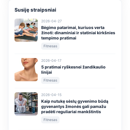
Susiję straipsniai
2026-04-27
Bėgimo patarimai, kuriuos verta
žinoti: dinaminiai ir statiniai kirkšnies
tempimo pratimai
Fitnesas
2026-04-17
5 pratimai ryškesnei žandikaulio
linijai
Fitnesas
2026-04-15
Kaip nutukę sėslų gyvenimo būdą
gyvenantys žmonės gali pamažu
pradėti reguliariai mankštintis
Fitnesas