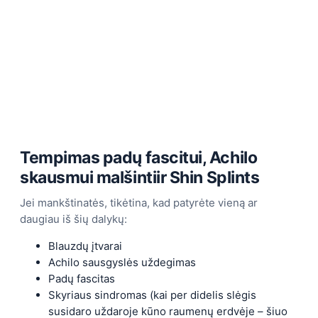
Tempimas padų fascitui, Achilo
skausmui malšinti
ir Shin Splints
Jei mankštinatės, tikėtina, kad patyrėte vieną ar
daugiau iš šių dalykų:
Blauzdų įtvarai
Achilo sausgyslės uždegimas
Padų fascitas
Skyriaus sindromas (kai per didelis slėgis
susidaro uždaroje kūno raumenų erdvėje – šiuo