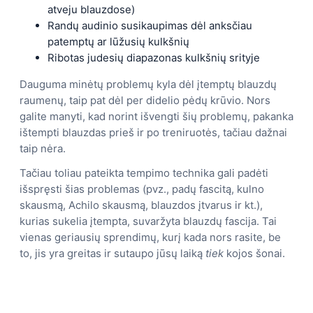
atveju blauzdose)
Randų audinio susikaupimas dėl anksčiau
patemptų ar lūžusių kulkšnių
Ribotas judesių diapazonas kulkšnių srityje
Dauguma minėtų problemų kyla dėl įtemptų blauzdų
raumenų, taip pat dėl ​​per didelio pėdų krūvio. Nors
galite manyti, kad norint išvengti šių problemų, pakanka
ištempti blauzdas prieš ir po treniruotės, tačiau dažnai
taip nėra.
Tačiau toliau pateikta tempimo technika gali padėti
išspręsti šias problemas (pvz., padų fascitą, kulno
skausmą, Achilo skausmą, blauzdos įtvarus ir kt.),
kurias sukelia įtempta, suvaržyta blauzdų fascija. Tai
vienas geriausių sprendimų, kurį kada nors rasite, be
to, jis yra greitas ir sutaupo jūsų laiką
tiek
kojos šonai.