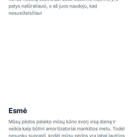
patys natūraliausi, o aš juos naudoju, kad
nesusižeisčiau!
Esmė
Mūsų pėdos palaiko mūsų kūno svorį visą dieną ir
veikia kaip būtini amortizatoriai mankštos metu. Todėl
nesunku suprasti, kodėl mūsų pėdos yra labai jautrios