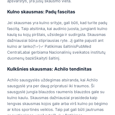
apsvarstyti, yra jūsų skausmo vieta.
Kulno skausmas:
Padų fascitas
Jei skausmas yra kulno srityje, gali būti, kad turite padų
fascitą. Taip atsitinka, kai audinio juosta, jungianti kulno
kaulą su kojų pirštais, užsidega ir sudirgsta. Skausmas
dažniausiai būna stipriausias ryte. Jį galite pajusti ant
kulno ar lanko(1✓)✓ Patikimas šaltinisPubMed
CentralLabai gerbiama Nacionalinių sveikatos institutų
duomenų bazėSkaityti šaltinį.
Kulkšnies skausmas:
Achilo tendinitas
Achilo sausgyslės uždegimas atsiranda, kai Achilo
sausgyslė yra per daug pripratusi iki traumos. Ši
sausgyslė jungia blauzdos raumenis blauzdos gale su
kulno kaulu. Skausmas dažniausiai prasideda kaip
lengvas skausmas kojos gale arba virš kulno po bėgimo
ar kitos sportinės veiklos. Taip pat gali būti jautrumas