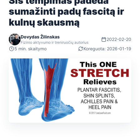
Šis tempimas padeda
sumažinti padų fascitą ir
kulnų skausmą
Dovydas Žilinskas
2022-02-20
Fizinio aktyvumo ir treniruočių autorius
5 min. skaitymo
Koreguota: 2026-01-19