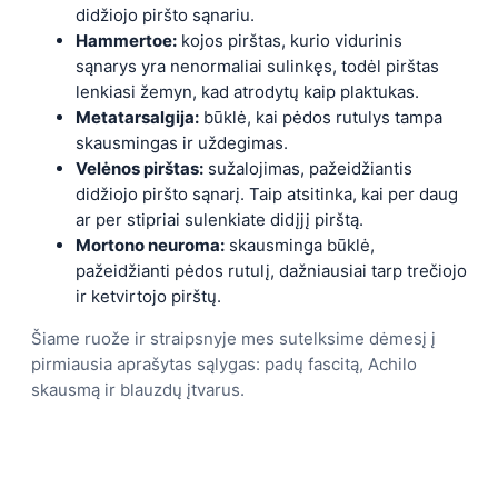
didžiojo piršto sąnariu.
Hammertoe:
kojos pirštas, kurio vidurinis
sąnarys yra nenormaliai sulinkęs, todėl pirštas
lenkiasi žemyn, kad atrodytų kaip plaktukas.
Metatarsalgija:
būklė, kai pėdos rutulys tampa
skausmingas ir uždegimas.
Velėnos pirštas:
sužalojimas, pažeidžiantis
didžiojo piršto sąnarį. Taip atsitinka, kai per daug
ar per stipriai sulenkiate didįjį pirštą.
Mortono neuroma:
skausminga būklė,
pažeidžianti pėdos rutulį, dažniausiai tarp trečiojo
ir ketvirtojo pirštų.
Šiame ruože ir straipsnyje mes sutelksime dėmesį į
pirmiausia aprašytas sąlygas: padų fascitą, Achilo
skausmą ir blauzdų įtvarus.