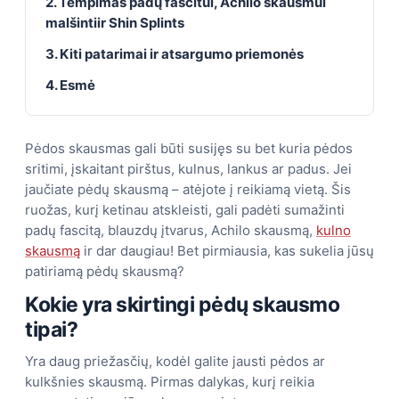
2. Tempimas padų fascitui, Achilo skausmui
malšintiir Shin Splints
3. Kiti patarimai ir atsargumo priemonės
4. Esmė
Pėdos skausmas gali būti susijęs su bet kuria pėdos
sritimi, įskaitant pirštus, kulnus, lankus ar padus. Jei
jaučiate pėdų skausmą – atėjote į reikiamą vietą. Šis
ruožas, kurį ketinau atskleisti, gali padėti sumažinti
padų fascitą, blauzdų įtvarus, Achilo skausmą,
kulno
skausmą
ir dar daugiau! Bet pirmiausia, kas sukelia jūsų
patiriamą pėdų skausmą?
Kokie yra skirtingi pėdų skausmo
tipai?
Yra daug priežasčių, kodėl galite jausti pėdos ar
kulkšnies skausmą. Pirmas dalykas, kurį reikia