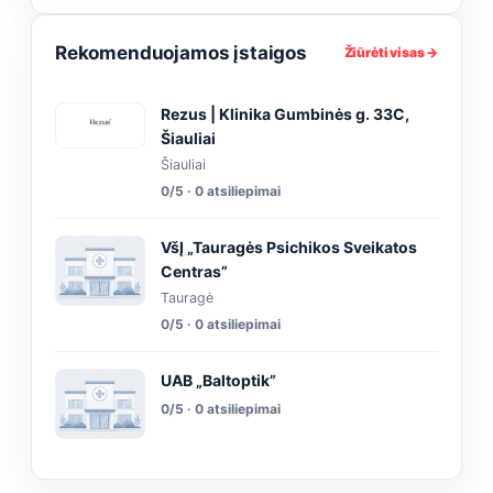
Rekomenduojamos įstaigos
Žiūrėti visas →
Rezus | Klinika Gumbinės g. 33C,
Šiauliai
Šiauliai
0/5 · 0 atsiliepimai
VšĮ „Tauragės Psichikos Sveikatos
Centras”
Tauragė
0/5 · 0 atsiliepimai
UAB „Baltoptik”
0/5 · 0 atsiliepimai