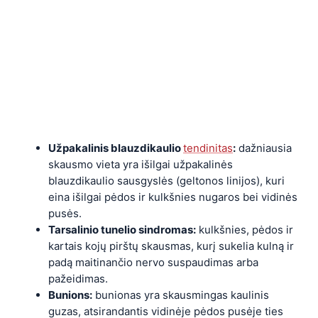
Užpakalinis blauzdikaulio
tendinitas
:
dažniausia
skausmo vieta yra išilgai užpakalinės
blauzdikaulio sausgyslės (geltonos linijos), kuri
eina išilgai pėdos ir kulkšnies nugaros bei vidinės
pusės.
Tarsalinio tunelio sindromas:
kulkšnies, pėdos ir
kartais kojų pirštų skausmas, kurį sukelia kulną ir
padą maitinančio nervo suspaudimas arba
pažeidimas.
Bunions:
bunionas yra skausmingas kaulinis
guzas, atsirandantis vidinėje pėdos pusėje ties