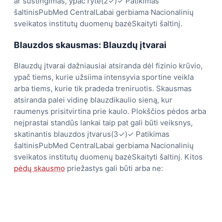
ar sustingimas, ypač ryte(2✓)✓ Patikimas
šaltinisPubMed CentralLabai gerbiama Nacionalinių
sveikatos institutų duomenų bazėSkaityti šaltinį.
Blauzdos skausmas:
Blauzdų įtvarai
Blauzdų įtvarai dažniausiai atsiranda dėl fizinio krūvio,
ypač tiems, kurie užsiima intensyvia sportine veikla
arba tiems, kurie tik pradeda treniruotis. Skausmas
atsiranda palei vidinę blauzdikaulio sieną, kur
raumenys prisitvirtina prie kaulo. Plokščios pėdos arba
neįprastai standūs lankai taip pat gali būti veiksnys,
skatinantis blauzdos įtvarus(3✓)✓ Patikimas
šaltinisPubMed CentralLabai gerbiama Nacionalinių
sveikatos institutų duomenų bazėSkaityti šaltinį. Kitos
pėdų skausmo
priežastys gali būti arba ne: