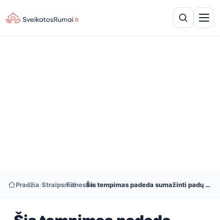
Pradžia
›
Straipsniai
›
Fitnesas
›
Šis tempimas padeda sumažinti padų fascitą ir kulnų skausmą