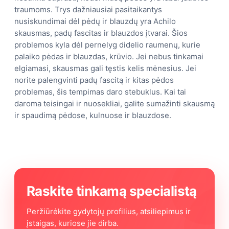
traumoms. Trys dažniausiai pasitaikantys
nusiskundimai dėl pėdų ir blauzdų yra Achilo
skausmas, padų fascitas ir blauzdos įtvarai. Šios
problemos kyla dėl pernelyg didelio raumenų, kurie
palaiko pėdas ir blauzdas, krūvio. Jei nebus tinkamai
elgiamasi, skausmas gali tęstis kelis mėnesius. Jei
norite palengvinti padų fascitą ir kitas pėdos
problemas, šis tempimas daro stebuklus. Kai tai
daroma teisingai ir nuosekliai, galite sumažinti skausmą
ir spaudimą pėdose, kulnuose ir blauzdose.
Raskite tinkamą specialistą
Peržiūrėkite gydytojų profilius, atsiliepimus ir
įstaigas, kuriose jie dirba.