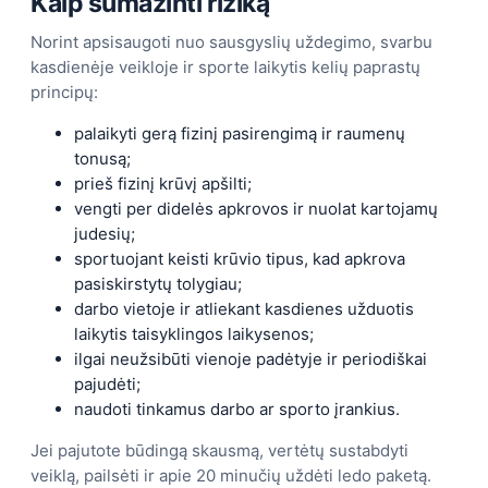
Kaip sumažinti riziką
Norint apsisaugoti nuo sausgyslių uždegimo, svarbu
kasdienėje veikloje ir sporte laikytis kelių paprastų
principų:
palaikyti gerą fizinį pasirengimą ir raumenų
tonusą;
prieš fizinį krūvį apšilti;
vengti per didelės apkrovos ir nuolat kartojamų
judesių;
sportuojant keisti krūvio tipus, kad apkrova
pasiskirstytų tolygiau;
darbo vietoje ir atliekant kasdienes užduotis
laikytis taisyklingos laikysenos;
ilgai neužsibūti vienoje padėtyje ir periodiškai
pajudėti;
naudoti tinkamus darbo ar sporto įrankius.
Jei pajutote būdingą skausmą, vertėtų sustabdyti
veiklą, pailsėti ir apie 20 minučių uždėti ledo paketą.