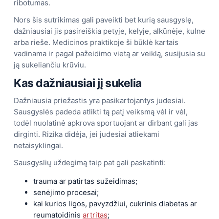
ribotumas.
Nors šis sutrikimas gali paveikti bet kurią sausgyslę,
dažniausiai jis pasireiškia petyje, kelyje, alkūnėje, kulne
arba rieše. Medicinos praktikoje ši būklė kartais
vadinama ir pagal pažeidimo vietą ar veiklą, susijusia su
ją sukeliančiu krūviu.
Kas dažniausiai jį sukelia
Dažniausia priežastis yra pasikartojantys judesiai.
Sausgyslės padeda atlikti tą patį veiksmą vėl ir vėl,
todėl nuolatinė apkrova sportuojant ar dirbant gali jas
dirginti. Rizika didėja, jei judesiai atliekami
netaisyklingai.
Sausgyslių uždegimą taip pat gali paskatinti:
trauma ar patirtas sužeidimas;
senėjimo procesai;
kai kurios ligos, pavyzdžiui, cukrinis diabetas ar
reumatoidinis
artritas
;