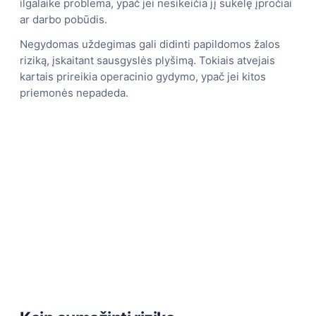
ilgalaike problema, ypač jei nesikeičia jį sukėlę įpročiai
ar darbo pobūdis.
Negydomas uždegimas gali didinti papildomos žalos
riziką, įskaitant sausgyslės plyšimą. Tokiais atvejais
kartais prireikia operacinio gydymo, ypač jei kitos
priemonės nepadeda.