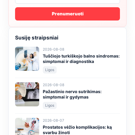
Prenumeruoti
Susiję straipsniai
2026-08-08
Tuščiojo turkiškojo balno sindromas:
simptomai ir diagnostika
Ligos
2026-08-08
Pažastinio nervo sutrikimas:
simptomai ir gydymas
Ligos
2026-08-07
Prostatos vėžio komplikacijos: ką
svarbu žinoti