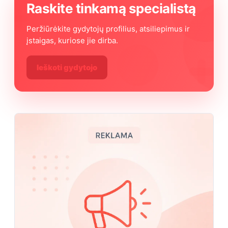
Raskite tinkamą specialistą
Peržiūrėkite gydytojų profilius, atsiliepimus ir
įstaigas, kuriose jie dirba.
Ieškoti gydytojo