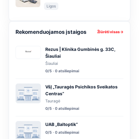
Ligos
Rekomenduojamos įstaigos
Žiūrėti visas →
Rezus | Klinika Gumbinės g. 33C,
Šiauliai
Šiauliai
0/5 · 0 atsiliepimai
VšĮ „Tauragės Psichikos Sveikatos
Centras”
Tauragė
0/5 · 0 atsiliepimai
UAB „Baltoptik”
0/5 · 0 atsiliepimai