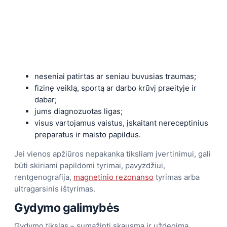
neseniai patirtas ar seniau buvusias traumas;
fizinę veiklą, sportą ar darbo krūvį praeityje ir
dabar;
jums diagnozuotas ligas;
visus vartojamus vaistus, įskaitant nereceptinius
preparatus ir maisto papildus.
Jei vienos apžiūros nepakanka tiksliam įvertinimui, gali
būti skiriami papildomi tyrimai, pavyzdžiui,
rentgenografija,
magnetinio rezonanso
tyrimas arba
ultragarsinis ištyrimas.
Gydymo galimybės
Gydymo tikslas – sumažinti skausmą ir uždegimą