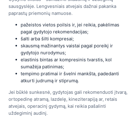
sausgyslėje. Lengvesniais atvejais dažnai pakanka
paprastų priemonių namuose.
pažeistos vietos poilsis ir, jei reikia, pakėlimas
pagal gydytojo rekomendacijas;
šalti arba šilti kompresai;
skausmą mažinantys vaistai pagal poreikį ir
gydytojo nurodymus;
elastinis bintas ar kompresinis tvarstis, kol
sumažėja patinimas;
tempimo pratimai ir švelni mankšta, padedanti
atkurti judrumą ir stiprumą.
Jei būklė sunkesnė, gydytojas gali rekomenduoti įtvarą,
ortopedinę atramą, lazdelę, kineziterapiją ar, retais
atvejais, operacinį gydymą, kai reikia pašalinti
uždegiminį audinį.