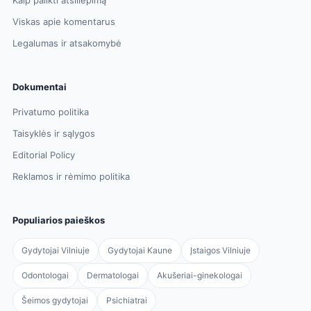
Kaip palikti atsiliepimą
Viskas apie komentarus
Legalumas ir atsakomybė
Dokumentai
Privatumo politika
Taisyklės ir sąlygos
Editorial Policy
Reklamos ir rėmimo politika
Populiarios paieškos
Gydytojai Vilniuje
Gydytojai Kaune
Įstaigos Vilniuje
Odontologai
Dermatologai
Akušeriai-ginekologai
Šeimos gydytojai
Psichiatrai