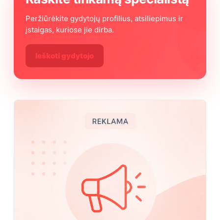
Peržiūrėkite gydytojų profilius, atsiliepimus ir
įstaigas, kuriose jie dirba.
Ieškoti gydytojo