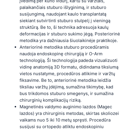
įvedimą per kūno vidurį, kartu su varžtais,
palaikančiais stuburo išlyginimą, ir stuburo
susijungimą, naudojant kaulo transplantatą
siekiant sutvirtinti stuburo stulpelį į vieningą
struktūrą. Be to, ši technika adresuoja kaulų
deformacijas ir stuburo sukimo jėgą. Posteriorinė
metodika yra dažniausia šiuolaikinėje praktikoje.
Anteriorinė metodika stuburo procedūramis
naudoja endoskopinę chirurgiją ir O-Arm
technologiją. Ši technologija padeda vizualizuoti
vidinę anatomiją 3D formatu, didindama tikslumą
vietos nustatyme, procedūros atlikime ir varžtų
fiksavime. Be to, anteriorinė metodika leidžia
tiksliau varžtų įdėjimą, sumažina tikimybę, kad
bus trikdomos stuburo smegenys, ir sumažina
chirurginių komplikacijų riziką.
Magnetinės valdymo auginimo lazdos (Magec
lazdos) yra chirurginis metodas, skirtas skoliozei
vaikams nuo 5 iki 10 metų spręsti. Procedūra
susijusi su ortopedo atliktu endoskopiniu