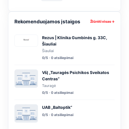
Rekomenduojamos įstaigos
Žiūrėti visas →
Rezus | Klinika Gumbinės g. 33C,
Šiauliai
Šiauliai
0/5 · 0 atsiliepimai
VšĮ „Tauragės Psichikos Sveikatos
Centras”
Tauragė
0/5 · 0 atsiliepimai
UAB „Baltoptik”
0/5 · 0 atsiliepimai