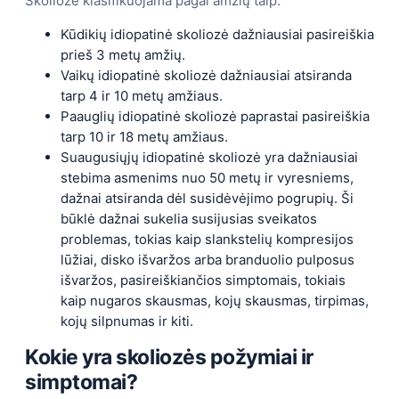
Skoliozė klasifikuojama pagal amžių taip:
Kūdikių idiopatinė skoliozė dažniausiai pasireiškia
prieš 3 metų amžių.
Vaikų idiopatinė skoliozė dažniausiai atsiranda
tarp 4 ir 10 metų amžiaus.
Paauglių idiopatinė skoliozė paprastai pasireiškia
tarp 10 ir 18 metų amžiaus.
Suaugusiųjų idiopatinė skoliozė yra dažniausiai
stebima asmenims nuo 50 metų ir vyresniems,
dažnai atsiranda dėl susidėvėjimo pogrupių. Ši
būklė dažnai sukelia susijusias sveikatos
problemas, tokias kaip slankstelių kompresijos
lūžiai, disko išvaržos arba branduolio pulposus
išvaržos, pasireiškiančios simptomais, tokiais
kaip nugaros skausmas, kojų skausmas, tirpimas,
kojų silpnumas ir kiti.
Kokie yra skoliozės požymiai ir
simptomai?