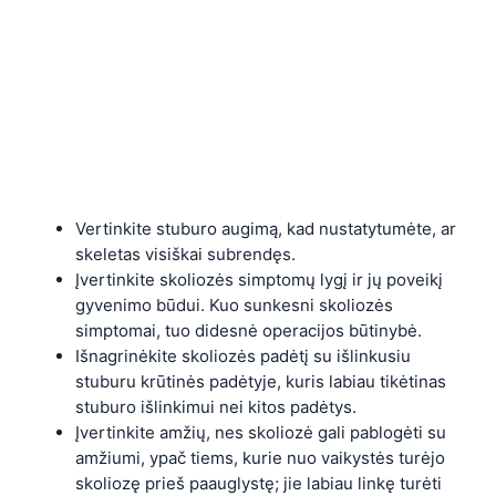
Vertinkite stuburo augimą, kad nustatytumėte, ar
skeletas visiškai subrendęs.
Įvertinkite skoliozės simptomų lygį ir jų poveikį
gyvenimo būdui. Kuo sunkesni skoliozės
simptomai, tuo didesnė operacijos būtinybė.
Išnagrinėkite skoliozės padėtį su išlinkusiu
stuburu krūtinės padėtyje, kuris labiau tikėtinas
stuburo išlinkimui nei kitos padėtys.
Įvertinkite amžių, nes skoliozė gali pablogėti su
amžiumi, ypač tiems, kurie nuo vaikystės turėjo
skoliozę prieš paauglystę; jie labiau linkę turėti