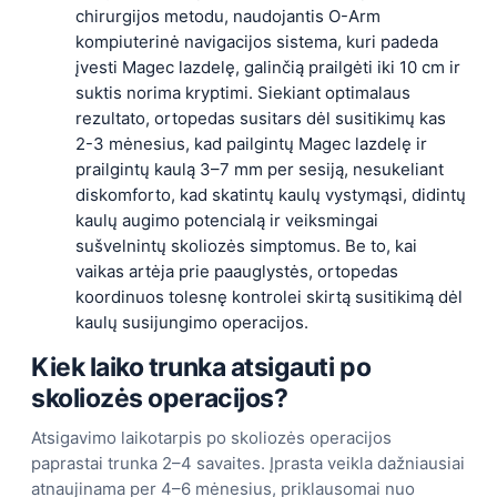
chirurgijos metodu, naudojantis O-Arm
kompiuterinė navigacijos sistema, kuri padeda
įvesti Magec lazdelę, galinčią prailgėti iki 10 cm ir
suktis norima kryptimi. Siekiant optimalaus
rezultato, ortopedas susitars dėl susitikimų kas
2-3 mėnesius, kad pailgintų Magec lazdelę ir
prailgintų kaulą 3–7 mm per sesiją, nesukeliant
diskomforto, kad skatintų kaulų vystymąsi, didintų
kaulų augimo potencialą ir veiksmingai
sušvelnintų skoliozės simptomus. Be to, kai
vaikas artėja prie paauglystės, ortopedas
koordinuos tolesnę kontrolei skirtą susitikimą dėl
kaulų susijungimo operacijos.
Kiek laiko trunka atsigauti po
skoliozės operacijos?
Atsigavimo laikotarpis po skoliozės operacijos
paprastai trunka 2–4 savaites. Įprasta veikla dažniausiai
atnaujinama per 4–6 mėnesius, priklausomai nuo