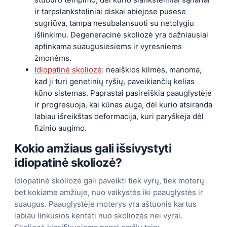
ir tarpslanksteliniai diskai abiejose pusėse
sugriūva, tampa nesubalansuoti su netolygiu
išlinkimu. Degeneracinė skoliozė yra dažniausiai
aptinkama suaugusiesiems ir vyresniems
žmonėms.
Idiopatinė skoliozė
: neaiškios kilmės, manoma,
kad ji turi genetinių ryšių, paveikiančių kelias
kūno sistemas. Paprastai pasireiškia paauglystėje
ir progresuoja, kai kūnas auga, dėl kurio atsiranda
labiau išreikštas deformacija, kuri paryškėja dėl
fizinio augimo.
Kokio amžiaus gali išsivystyti
idiopatinė skoliozė?
Idiopatinė skoliozė gali paveikti tiek vyrų, tiek moterų
bet kokiame amžiuje, nuo vaikystės iki paauglystės ir
suaugus. Paauglystėje moterys yra aštuonis kartus
labiau linkusios kentėti nuo skoliozės nei vyrai.