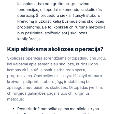
laipsnius arba rodo greito progresavimo
tendencijas, ortopedai rekomenduos skoliozės
operaciją. Ši procedūra siekia ištaisyti stuburo
kreivumą ir užkirsti kelią būsimosioms skoliozės
problemoms. Be to, konkreti chirurginė metodika
bus pasirinkta, atsižvelgiant į skoliozės
konfigūraciją.
Kaip atliekama skoliozės operacija?
Skoliozės operacija sprendžiama ortopedinių chirurgų,
kai kalbama apie asmenis su skolioze, kurios Cobb
kampas viršija 45 laipsnius arba rodo spartų
progresavimą. Operacijos tikslas yra ištaisyti stuburo
kreivumą, stiprinti stuburo jėgą ir stabilumą bei
apsaugoti nuo būsimos skoliozės. Ortopedas įvertins
chirurgijos galimybes pagal šiuos chirurginius
metodus:
Posteriorinė metodika apima metalinio strypo