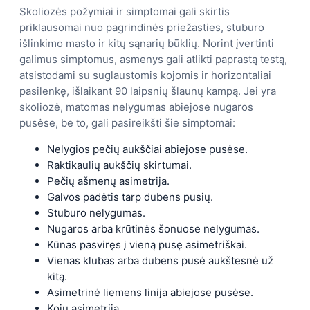
Skoliozės požymiai ir simptomai gali skirtis
priklausomai nuo pagrindinės priežasties, stuburo
išlinkimo masto ir kitų sąnarių būklių. Norint įvertinti
galimus simptomus, asmenys gali atlikti paprastą testą,
atsistodami su suglaustomis kojomis ir horizontaliai
pasilenkę, išlaikant 90 laipsnių šlaunų kampą. Jei yra
skoliozė, matomas nelygumas abiejose nugaros
pusėse, be to, gali pasireikšti šie simptomai:
Nelygios pečių aukščiai abiejose pusėse.
Raktikaulių aukščių skirtumai.
Pečių ašmenų asimetrija.
Galvos padėtis tarp dubens pusių.
Stuburo nelygumas.
Nugaros arba krūtinės šonuose nelygumas.
Kūnas pasviręs į vieną pusę asimetriškai.
Vienas klubas arba dubens pusė aukštesnė už
kitą.
Asimetrinė liemens linija abiejose pusėse.
Kojų asimetrija.