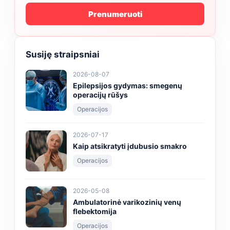
Prenumeruoti
Susiję straipsniai
2026-08-07
Epilepsijos gydymas: smegenų
operacijų rūšys
Operacijos
2026-07-17
Kaip atsikratyti įdubusio smakro
Operacijos
2026-05-08
Ambulatorinė varikozinių venų
flebektomija
Operacijos