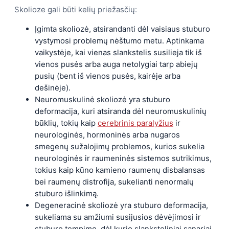
Skolioze gali būti kelių priežasčių:
Įgimta skoliozė, atsirandanti dėl vaisiaus stuburo
vystymosi problemų nėštumo metu. Aptinkama
vaikystėje, kai vienas slankstelis susilieja tik iš
vienos pusės arba auga netolygiai tarp abiejų
pusių (bent iš vienos pusės, kairėje arba
dešinėje).
Neuromuskulinė skoliozė yra stuburo
deformacija, kuri atsiranda dėl neuromuskulinių
būklių, tokių kaip
cerebrinis paralyžius
ir
neurologinės, hormoninės arba nugaros
smegenų sužalojimų problemos, kurios sukelia
neurologinės ir raumeninės sistemos sutrikimus,
tokius kaip kūno kamieno raumenų disbalansas
bei raumenų distrofija, sukelianti nenormalų
stuburo išlinkimą.
Degeneracinė skoliozė yra stuburo deformacija,
sukeliama su amžiumi susijusios dėvėjimosi ir
stuburo tempimo, dėl kurio slanksteliniai sąnariai