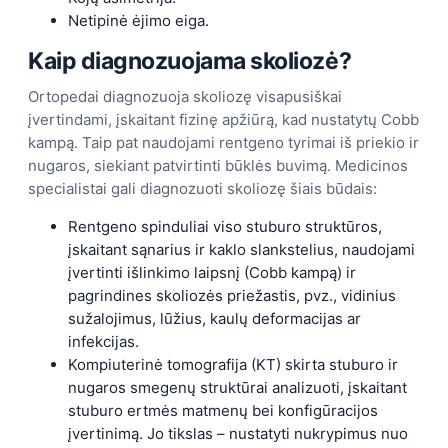
Netipinė ėjimo eiga.
Kaip diagnozuojama skoliozė?
Ortopedai diagnozuoja skoliozę visapusiškai
įvertindami, įskaitant fizinę apžiūrą, kad nustatytų Cobb
kampą. Taip pat naudojami rentgeno tyrimai iš priekio ir
nugaros, siekiant patvirtinti būklės buvimą. Medicinos
specialistai gali diagnozuoti skoliozę šiais būdais:
Rentgeno spinduliai viso stuburo struktūros,
įskaitant sąnarius ir kaklo slankstelius, naudojami
įvertinti išlinkimo laipsnį (Cobb kampą) ir
pagrindines skoliozės priežastis, pvz., vidinius
sužalojimus, lūžius, kaulų deformacijas ar
infekcijas.
Kompiuterinė tomografija (KT) skirta stuburo ir
nugaros smegenų struktūrai analizuoti, įskaitant
stuburo ertmės matmenų bei konfigūracijos
įvertinimą. Jo tikslas – nustatyti nukrypimus nuo