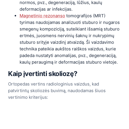
normos, pvz., degeneraciją, lūžius, kaulų
deformacijas ar infekcijas.
Magnetinio rezonanso
tomografijos (MRT)
tyrimas naudojamas analizuoti stuburo ir nugaros
smegenų kompoziciją, suteikiant išsamią stuburo
ertmės, juosmens nervinių šaknų ir nukrypimų
stuburo srityje vaizdinį atvaizdą. Ši vaizdavimo
technika pateikia aukštos raiškos vaizdus, kurie
padeda nustatyti anomalijas, pvz., degeneraciją,
kaulų peraugimą ir deformacijas stuburo vietoje.
Kaip įvertinti skoliozę?
Ortopedas vertins radiologinius vaizdus, kad
patvirtintų skoliozės buvimą, naudodamas šiuos
vertinimo kriterijus: