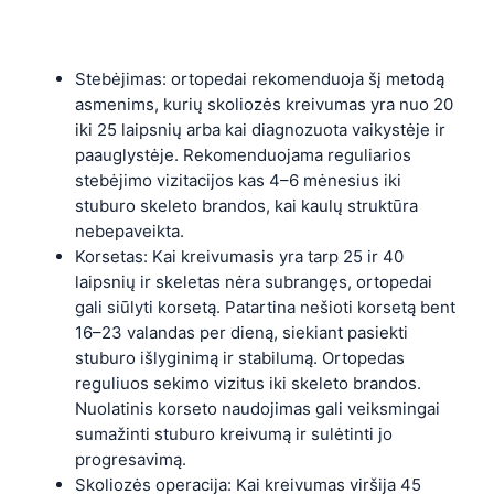
Stebėjimas: ortopedai rekomenduoja šį metodą
asmenims, kurių skoliozės kreivumas yra nuo 20
iki 25 laipsnių arba kai diagnozuota vaikystėje ir
paauglystėje. Rekomenduojama reguliarios
stebėjimo vizitacijos kas 4–6 mėnesius iki
stuburo skeleto brandos, kai kaulų struktūra
nebepaveikta.
Korsetas: Kai kreivumasis yra tarp 25 ir 40
laipsnių ir skeletas nėra subrangęs, ortopedai
gali siūlyti korsetą. Patartina nešioti korsetą bent
16–23 valandas per dieną, siekiant pasiekti
stuburo išlyginimą ir stabilumą. Ortopedas
reguliuos sekimo vizitus iki skeleto brandos.
Nuolatinis korseto naudojimas gali veiksmingai
sumažinti stuburo kreivumą ir sulėtinti jo
progresavimą.
Skoliozės operacija: Kai kreivumas viršija 45