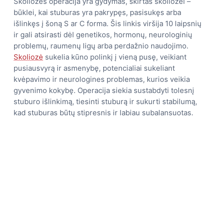
Skoliozės operacija yra gydymas, skirtas skoliozei –
būklei, kai stuburas yra pakrypęs, pasisukęs arba
išlinkęs į šoną S ar C forma. Šis linkis viršija 10 laipsnių
ir gali atsirasti dėl genetikos, hormonų, neurologinių
problemų, raumenų ligų arba perdažnio naudojimo.
Skoliozė
sukelia kūno polinkį į vieną pusę, veikiant
pusiausvyrą ir asmenybę, potencialiai sukeliant
kvėpavimo ir neurologines problemas, kurios veikia
gyvenimo kokybę. Operacija siekia sustabdyti tolesnį
stuburo išlinkimą, tiesinti stuburą ir sukurti stabilumą,
kad stuburas būtų stipresnis ir labiau subalansuotas.