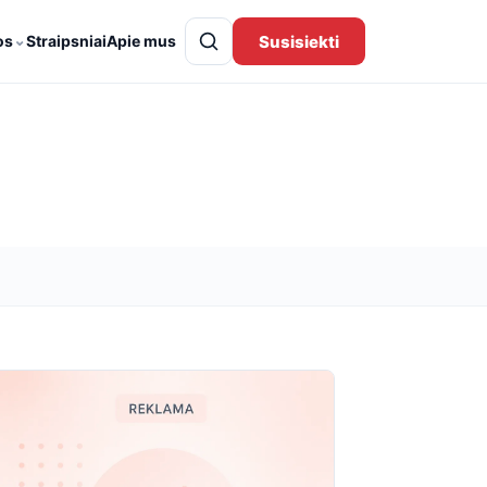
⌄
Susisiekti
os
Straipsniai
Apie mus