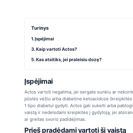
Turinys
1. Įspėjimai
3. Kaip vartoti Actos?
5. Kas atsitiks, jei praleisiu dozę?
Įspėjimai
Actos vartoti negalima, jei sergate sunkiu ar neko
pūslės vėžiu arba diabetine ketoacidoze (kreipkitės 
1 tipo diabetui gydyti. Actos gali sukelti arba pablo
vaistą ir nedelsdami kreipkitės į gydytoją, jei atsira
ar greitas svorio padidėjimas.
Prieš pradėdami vartoti šį vaistą