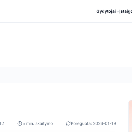
⌄
Gydytojai
Įstaig
12
5 min. skaitymo
Koreguota: 2026-01-19