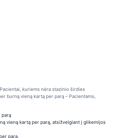
Pacientai, kuriems nėra stazinio širdies
r burną vieną kartą per parą – Pacientams,
 parą
ą vieną kartą per parą, atsižvelgiant į glikemijos
per parą.