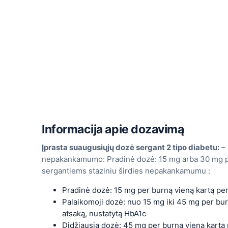
Informacija apie dozavimą
Įprasta suaugusiųjų dozė sergant 2 tipo diabetu:
– 
nepakankamumo: Pradinė dozė: 15 mg arba 30 mg pe
sergantiems staziniu širdies nepakankamumu :
Pradinė dozė: 15 mg per burną vieną kartą per
Palaikomoji dozė: nuo 15 mg iki 45 mg per burn
atsaką, nustatytą HbA1c
Didžiausia dozė: 45 mg per burną vieną kartą 