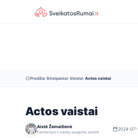
Pradžia
›
Straipsniai
›
Vaistai
›
Actos vaistai
Actos vaistai
Aistė Žemaitienė
2024-07-
Farmacijos ir vaistų saugumo autorė