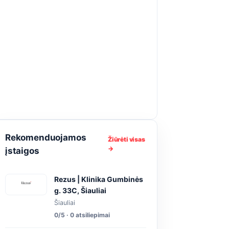
Rekomenduojamos
Žiūrėti visas
→
įstaigos
Rezus | Klinika Gumbinės
g. 33C, Šiauliai
Šiauliai
0/5 · 0 atsiliepimai