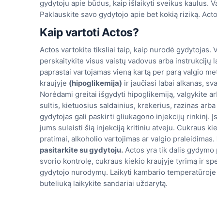
gydytoju apie būdus, kaip išlaikyti sveikus kaulus. Va
Paklauskite savo gydytojo apie bet kokią riziką. Ac
Kaip vartoti Actos?
Actos vartokite tiksliai taip, kaip nurodė gydytojas. 
perskaitykite visus vaistų vadovus arba instrukcijų l
paprastai vartojamas vieną kartą per parą valgio me
kraujyje
(hipoglikemija)
ir jaučiasi labai alkanas, sv
Norėdami greitai išgydyti hipoglikemiją, valgykite arb
sultis, kietuosius saldainius, krekerius, razinas arb
gydytojas gali paskirti gliukagono injekcijų rinkinį. Į
jums suleisti šią injekciją kritiniu atveju. Cukraus kie
pratimai, alkoholio vartojimas ar valgio praleidimas.
pasitarkite su gydytoju.
Actos yra tik dalis gydymo p
svorio kontrolę, cukraus kiekio kraujyje tyrimą ir spe
gydytojo nurodymų. Laikyti kambario temperatūroje
buteliuką laikykite sandariai uždarytą.