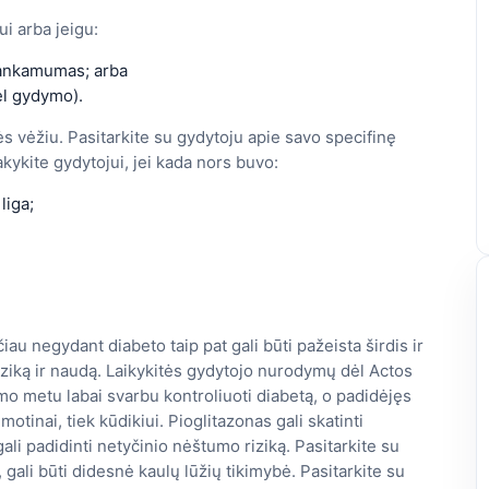
ui arba jeigu:
kankamumas; arba
ėl gydymo).
lės vėžiu. Pasitarkite su gydytoju apie savo specifinę
akykite gydytojui, jei kada nors buvo:
liga;
čiau negydant diabeto taip pat gali būti pažeista širdis ir
 riziką ir naudą. Laikykitės gydytojo nurodymų dėl Actos
 metu labai svarbu kontroliuoti diabetą, o padidėjęs
motinai, tiek kūdikiui. Pioglitazonas gali skatinti
li padidinti netyčinio nėštumo riziką. Pasitarkite su
 gali būti didesnė kaulų lūžių tikimybė. Pasitarkite su