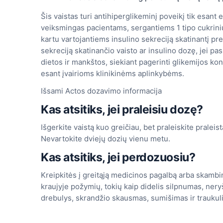
Šis vaistas turi antihiperglikeminį poveikį tik esan
veiksmingas pacientams, sergantiems 1 tipo cukrini
kartu vartojantiems insulino sekreciją skatinantį prep
sekreciją skatinančio vaisto ar insulino dozę, jei pa
dietos ir mankštos, siekiant pagerinti glikemijos ko
esant įvairioms klinikinėms aplinkybėms.
Išsami Actos dozavimo informacija
Kas atsitiks, jei praleisiu dozę?
Išgerkite vaistą kuo greičiau, bet praleiskite praleist
Nevartokite dviejų dozių vienu metu.
Kas atsitiks, jei perdozuosiu?
Kreipkitės į greitąją medicinos pagalbą arba skambin
kraujyje požymių, tokių kaip didelis silpnumas, ner
drebulys, skrandžio skausmas, sumišimas ir traukulia