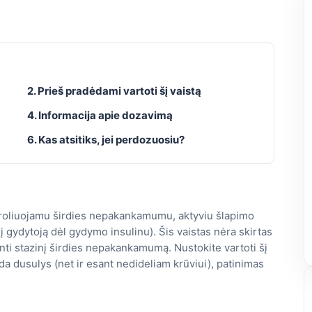
2. Prieš pradėdami vartoti šį vaistą
4. Informacija apie dozavimą
6. Kas atsitiks, jei perdozuosiu?
ntroliuojamu širdies nepakankamumu, aktyviu šlapimo
į gydytoją dėl gydymo insulinu). Šis vaistas nėra skirtas
ginti stazinį širdies nepakankamumą. Nustokite vartoti šį
nda dusulys (net ir esant nedideliam krūviui), patinimas