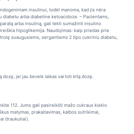
t endogeniniam insulinui, todėl manoma, kad jis nėra
u diabetu arba diabetine ketoacidoze. – Pacientams,
aratą arba insuliną, gali tekti sumažinti insulino
sireiškia hipoglikemija. Naudojimas: kaip priedas prie
ntrolę suaugusiems, sergantiems 2 tipo cukriniu diabetu,
ą dozę, jei jau beveik laikas vartoti kitą dozę.
kite 112. Jums gali pasireikšti mažo cukraus kiekio
yškus matymas, prakaitavimas, kalbos sutrikimai,
i (traukuliai).