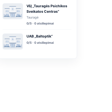
VšĮ „Tauragės Psichikos
Sveikatos Centras”
Tauragė
0/5 · 0 atsiliepimai
UAB „Baltoptik”
0/5 · 0 atsiliepimai