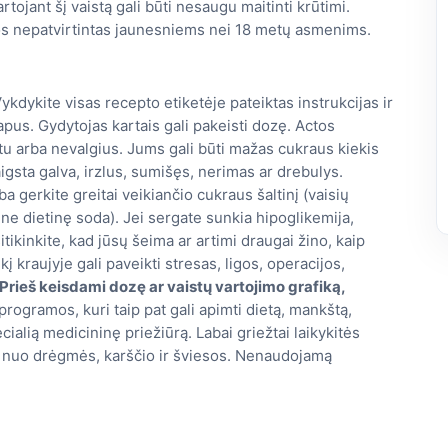
rtojant šį vaistą gali būti nesaugu maitinti krūtimi.
tos nepatvirtintas jaunesniems nei 18 metų asmenims.
Vykdykite visas recepto etiketėje pateiktas instrukcijas ir
apus. Gydytojas kartais gali pakeisti dozę. Actos
tu arba nevalgius. Jums gali būti mažas cukraus kiekis
aigsta galva, irzlus, sumišęs, nerimas ar drebulys.
a gerkite greitai veikiančio cukraus šaltinį (vaisių
a ne dietinę soda). Jei sergate sunkia hipoglikemija,
sitikinkite, kad jūsų šeima ar artimi draugai žino, kaip
kį kraujyje gali paveikti stresas, ligos, operacijos,
Prieš keisdami dozę ar vaistų vartojimo grafiką,
rogramos, kuri taip pat gali apimti dietą, mankštą,
cialią medicininę priežiūrą. Labai griežtai laikykitės
 nuo drėgmės, karščio ir šviesos. Nenaudojamą