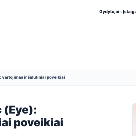
⌄
Gydytojai
Įstaig
vartojimas ir šalutiniai poveikiai
 (Eye):
iai poveikiai