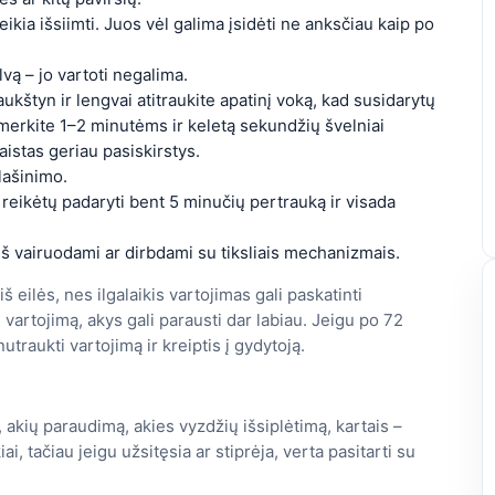
eikia išsiimti. Juos vėl galima įsidėti ne anksčiau kaip po
lvą – jo vartoti negalima.
e aukštyn ir lengvai atitraukite apatinį voką, kad susidarytų
imerkite 1–2 minutėms ir keletą sekundžių švelniai
aistas geriau pasiskirstys.
lašinimo.
ų reikėtų padaryti bent 5 minučių pertrauką ir visada
ieš vairuodami ar dirbdami su tiksliais mechanizmais.
š eilės, nes ilgalaikis vartojimas gali paskatinti
vartojimą, akys gali parausti dar labiau. Jeigu po 72
traukti vartojimą ir kreiptis į gydytoją.
akių paraudimą, akies vyzdžių išsiplėtimą, kartais –
, tačiau jeigu užsitęsia ar stiprėja, verta pasitarti su