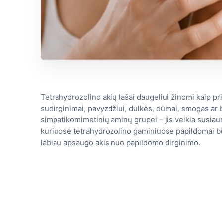
Tetrahydrozolino akių lašai daugeliui žinomi kaip pr
sudirginimai, pavyzdžiui, dulkės, dūmai, smogas ar 
simpatikomimetinių aminų grupei – jis veikia susiau
kuriuose tetrahydrozolino gaminiuose papildomai bū
labiau apsaugo akis nuo papildomo dirginimo.