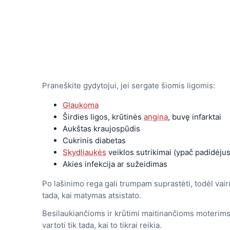
Praneškite gydytojui, jei sergate šiomis ligomis:
Glaukoma
Širdies ligos, krūtinės
angina
, buvę infarktai
Aukštas kraujospūdis
Cukrinis diabetas
Skydliaukės
veiklos sutrikimai (ypač padidėjus
Akies infekcija ar sužeidimas
Po lašinimo rega gali trumpam suprastėti, todėl vai
tada, kai matymas atsistato.
Besilaukiančioms ir krūtimi maitinančioms moterims d
vartoti tik tada, kai to tikrai reikia.