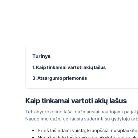
Turinys
1. Kaip tinkamai vartoti akių lašus
3. Atsargumo priemonės
Kaip tinkamai vartoti akių lašus
Tetrahydrozolino lašai dažniausiai naudojami pagal por
Naudojimo dažnį geriausia suderinti su gydytoju a
Prieš lašindami vaistą, kruopščiai nusiplaukite
Nepažeiskite lašintuvo – nelaikykite jo prie aki