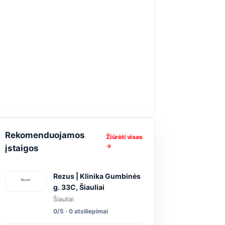
Rekomenduojamos
Žiūrėti visas
→
įstaigos
Rezus | Klinika Gumbinės
g. 33C, Šiauliai
Šiauliai
0/5 · 0 atsiliepimai