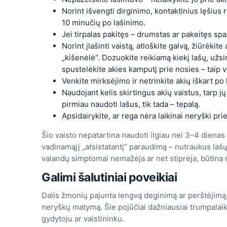
Norint išvengti dirginimo, kontaktinius lęšius r
10 minučių po lašinimo.
Jei tirpalas pakitęs – drumstas ar pakeitęs spa
Norint įlašinti vaistą, atloškite galvą, žiūrėkit
„kišenėlė”. Dozuokite reikiamą kiekį lašų, užs
spustelėkite akies kamputį prie nosies – taip v
Venkite mirksėjimo ir netrinkite akių iškart po 
Naudojant kelis skirtingus akių vaistus, tarp j
pirmiau naudoti lašus, tik tada – tepalą.
Apsidairykite, ar rega nėra laikinai neryški pr
Šio vaisto nepatartina naudoti ilgiau nei 3–4 dienas i
vadinamąjį „atsistatantį“ paraudimą – nutraukus lašų 
valandų simptomai nemažėja ar net stiprėja, būtina nu
Galimi šalutiniai poveikiai
Dalis žmonių pajunta lengvą deginimą ar perštėjimą, 
neryškų matymą. Šie pojūčiai dažniausiai trumpalaikiai
gydytoju ar vaistininku.