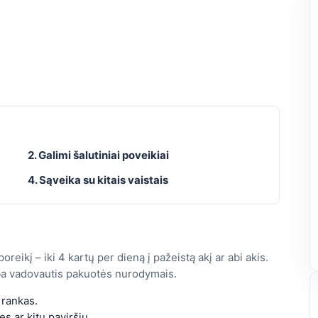
2. Galimi šalutiniai poveikiai
4. Sąveika su kitais vaistais
eikį – iki 4 kartų per dieną į pažeistą akį ar abi akis.
rba vadovautis pakuotės nurodymais.
 rankas.
es ar kitų paviršių.