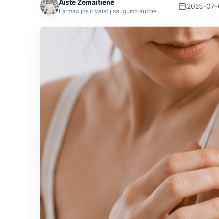
Aistė Žemaitienė
2025-07-
Farmacijos ir vaistų saugumo autorė