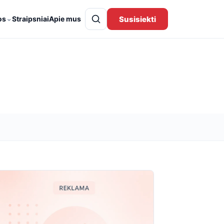
⌄
Susisiekti
os
Straipsniai
Apie mus