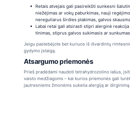
Retais atvejais gali pasireikšti sunkesni šaluti
niežėjimas ar vokų paburkimas, nauji regėjimo
nereguliarus širdies plakimas, galvos skausm
Labai retai gali atsirasti stipri alerginė reakci
tinimas, stiprus galvos sukimasis ar sunkumas
Jeigu pastebėjote bet kuriuos iš išvardintų rimtesn
gydymo įstaigą.
Atsargumo priemonės
Prieš pradėdami naudoti tetrahydrozolino lašus, įsiti
vaisto medžiagoms – kai kurios priemonės gali turėt
jautresniems žmonėms sukelia alergiją ar dirginimą