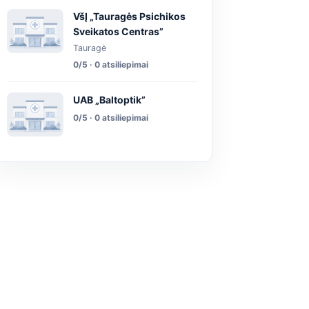
VšĮ „Tauragės Psichikos
Sveikatos Centras”
Tauragė
0/5 · 0 atsiliepimai
UAB „Baltoptik”
0/5 · 0 atsiliepimai