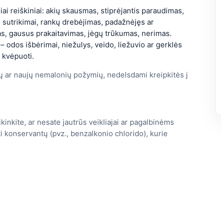
niai reiškiniai: akių skausmas, stiprėjantis paraudimas,
 sutrikimai, rankų drebėjimas, padažnėjęs ar
as, gausus prakaitavimas, jėgų trūkumas, nerimas.
ja – odos išbėrimai, niežulys, veido, liežuvio ar gerklės
 kvėpuoti.
ių ar naujų nemalonių požymių, nedelsdami kreipkitės į
kinkite, ar nesate jautrūs veikliajai ar pagalbinėms
i konservantų (pvz., benzalkonio chlorido), kurie
.