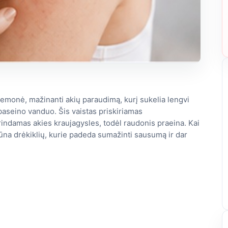
iemonė, mažinanti akių paraudimą, kurį sukelia lengvi
baseino vanduo. Šis vaistas priskiriamas
rindamas akies kraujagysles, todėl raudonis praeina. Kai
na drėkiklių, kurie padeda sumažinti sausumą ir dar