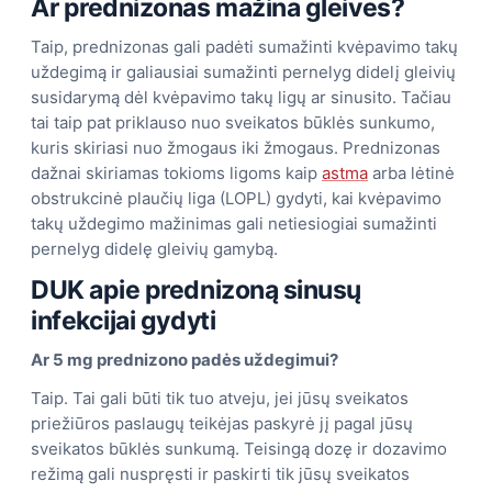
Ar prednizonas mažina gleives?
Taip, prednizonas gali padėti sumažinti kvėpavimo takų
uždegimą ir galiausiai sumažinti pernelyg didelį gleivių
susidarymą dėl kvėpavimo takų ligų ar sinusito. Tačiau
tai taip pat priklauso nuo sveikatos būklės sunkumo,
kuris skiriasi nuo žmogaus iki žmogaus. Prednizonas
dažnai skiriamas tokioms ligoms kaip
astma
arba lėtinė
obstrukcinė plaučių liga (LOPL) gydyti, kai kvėpavimo
takų uždegimo mažinimas gali netiesiogiai sumažinti
pernelyg didelę gleivių gamybą.
DUK apie prednizoną sinusų
infekcijai gydyti
Ar 5 mg prednizono padės uždegimui?
Taip. Tai gali būti tik tuo atveju, jei jūsų sveikatos
priežiūros paslaugų teikėjas paskyrė jį pagal jūsų
sveikatos būklės sunkumą. Teisingą dozę ir dozavimo
režimą gali nuspręsti ir paskirti tik jūsų sveikatos