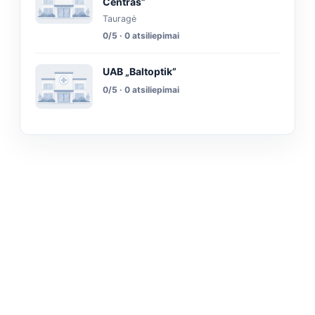
Centras”
Tauragė
0/5 · 0 atsiliepimai
UAB „Baltoptik”
0/5 · 0 atsiliepimai