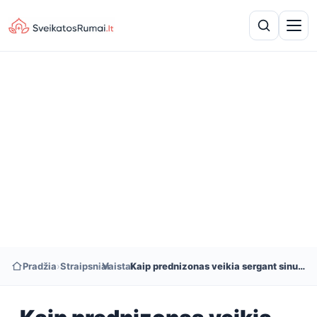
Pradžia
›
Straipsniai
›
Vaistai
›
Kaip prednizonas veikia sergant sinusų infekcija?