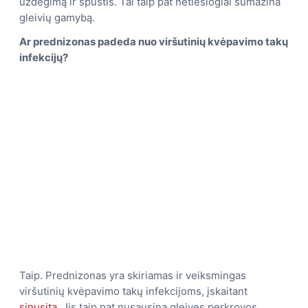
uždegimą ir spūstis. Tai taip pat netiesiogiai sumažina
gleivių gamybą.
Ar prednizonas padeda nuo viršutinių kvėpavimo takų
infekcijų?
Taip. Prednizonas yra skiriamas ir veiksmingas
viršutinių kvėpavimo takų infekcijoms, įskaitant
sinusitą
. Jis taip pat nusausina gleives perkrovos