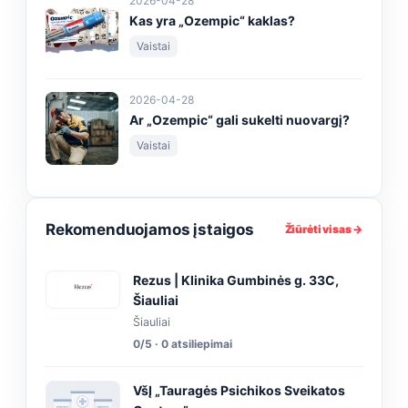
2026-04-28
Kas yra „Ozempic“ kaklas?
Vaistai
2026-04-28
Ar „Ozempic“ gali sukelti nuovargį?
Vaistai
Rekomenduojamos įstaigos
Žiūrėti visas →
Rezus | Klinika Gumbinės g. 33C,
Šiauliai
Šiauliai
0/5 · 0 atsiliepimai
VšĮ „Tauragės Psichikos Sveikatos