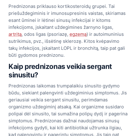
Prednizonas priklauso kortikosteroidų grupei. Tai
priešuždegiminis ir imunosupresinis vaistas, skiriamas
esant ūminei ir lėtinei sinusų infekcijai ir kitoms
infekcijoms, įskaitant uždegimines žarnyno ligas,
artritą
, odos ligas (psoriazę,
egzemą
) ir autoimuninius
sutrikimus, pvz., išsėtinę sklerozę. Kitos kvėpavimo
takų infekcijos, įskaitant LOPL ir bronchitą, taip pat gali
būti gydomos prednizonu.
Kaip prednizonas veikia sergant
sinusitu?
Prednizonas laikomas trumpalaikiu sinusito gydymo
būdu, siekiant palengvinti uždegiminius simptomus. Jis
geriausiai veikia sergant sinusitu, perimdamas
organizmo uždegiminį atsaką. Kai organizme susidaro
polipai dėl sinusito, tai sumažina polipų dydį ir pagerina
simptomus. Prednizonas dažnai naudojamas sinusų
infekcijoms gydyti, kai kiti antibiotikai užtrunka ilgiau,
kad palengvintų ir pagerintų simptomus. Jis taip pat