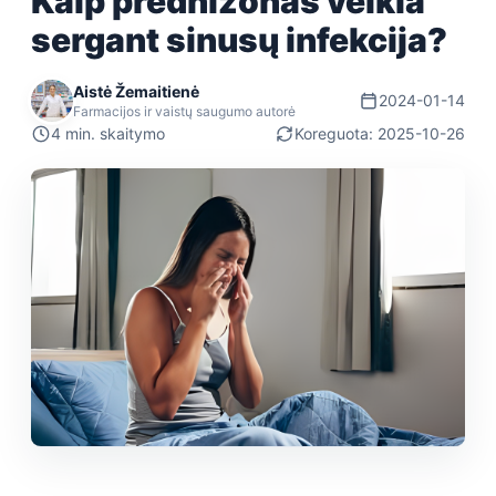
Kaip prednizonas veikia
sergant sinusų infekcija?
Aistė Žemaitienė
2024-01-14
Farmacijos ir vaistų saugumo autorė
4 min. skaitymo
Koreguota: 2025-10-26