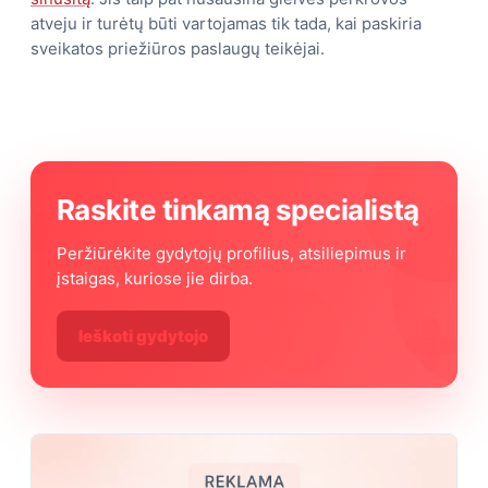
atveju ir turėtų būti vartojamas tik tada, kai paskiria
sveikatos priežiūros paslaugų teikėjai.
Raskite tinkamą specialistą
Peržiūrėkite gydytojų profilius, atsiliepimus ir
įstaigas, kuriose jie dirba.
Ieškoti gydytojo