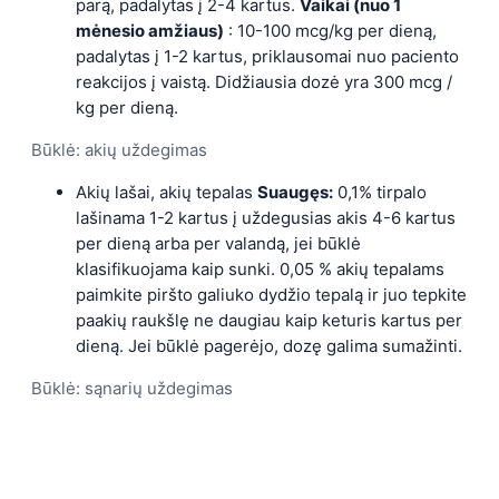
parą, padalytas į 2-4 kartus.
Vaikai (nuo 1
mėnesio amžiaus)
: 10-100 mcg/kg per dieną,
padalytas į 1-2 kartus, priklausomai nuo paciento
reakcijos į vaistą. Didžiausia dozė yra 300 mcg /
kg per dieną.
Būklė: akių uždegimas
Akių lašai, akių tepalas
Suaugęs:
0,1% tirpalo
lašinama 1-2 kartus į uždegusias akis 4-6 kartus
per dieną arba per valandą, jei būklė
klasifikuojama kaip sunki. 0,05 % akių tepalams
paimkite piršto galiuko dydžio tepalą ir juo tepkite
paakių raukšlę ne daugiau kaip keturis kartus per
dieną. Jei būklė pagerėjo, dozę galima sumažinti.
Būklė: sąnarių uždegimas