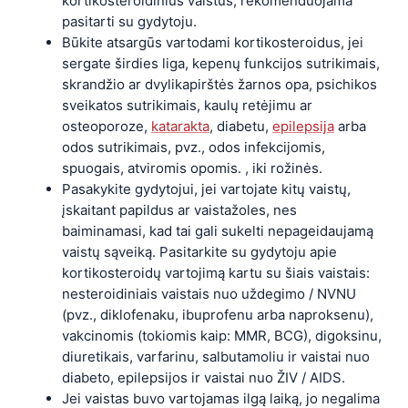
kortikosteroidinius vaistus, rekomenduojama
pasitarti su gydytoju.
Būkite atsargūs vartodami kortikosteroidus, jei
sergate širdies liga, kepenų funkcijos sutrikimais,
skrandžio ar dvylikapirštės žarnos opa, psichikos
sveikatos sutrikimais, kaulų retėjimu ar
osteoporoze,
katarakta
, diabetu,
epilepsija
arba
odos sutrikimais, pvz., odos infekcijomis,
spuogais, atviromis opomis. , iki rožinės.
Pasakykite gydytojui, jei vartojate kitų vaistų,
įskaitant papildus ar vaistažoles, nes
baiminamasi, kad tai gali sukelti nepageidaujamą
vaistų sąveiką. Pasitarkite su gydytoju apie
kortikosteroidų vartojimą kartu su šiais vaistais:
nesteroidiniais vaistais nuo uždegimo / NVNU
(pvz., diklofenaku, ibuprofenu arba naproksenu),
vakcinomis (tokiomis kaip: MMR, BCG), digoksinu,
diuretikais, varfarinu, salbutamoliu ir vaistai nuo
diabeto, epilepsijos ir vaistai nuo ŽIV / AIDS.
Jei vaistas buvo vartojamas ilgą laiką, jo negalima