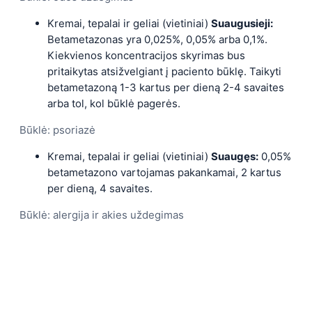
Kremai, tepalai ir geliai (vietiniai)
Suaugusieji:
Betametazonas yra 0,025%, 0,05% arba 0,1%.
Kiekvienos koncentracijos skyrimas bus
pritaikytas atsižvelgiant į paciento būklę. Taikyti
betametazoną 1-3 kartus per dieną 2-4 savaites
arba tol, kol būklė pagerės.
Būklė: psoriazė
Kremai, tepalai ir geliai (vietiniai)
Suaugęs:
0,05%
betametazono vartojamas pakankamai, 2 kartus
per dieną, 4 savaites.
Būklė: alergija ir akies uždegimas