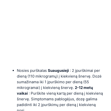
Nosies purškalas
Suaugusieji
: 2 įpurškimai per
dieną (110 mikrogramų) į kiekvieną šnervę. Dozė
sumažinama iki 1 įpurškimo per dieną (55
mikrogramai) į kiekvieną šnervę.
2-12 metų
vaikai
: Purškite vieną kartą per dieną į kiekvieną
šnervę. Simptomams pablogėjus, dozę galima
padidinti iki 2 įpurškimų per dieną į kiekvieną
nosį.