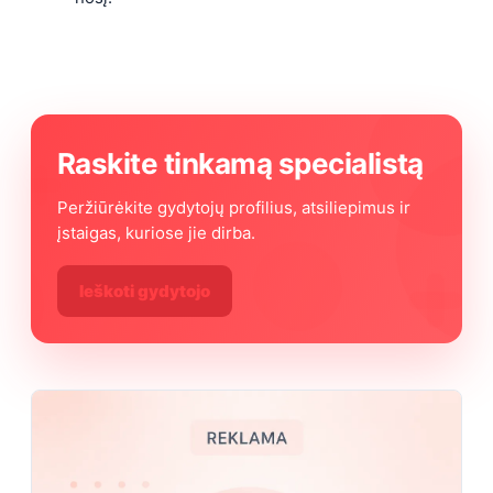
Raskite tinkamą specialistą
Peržiūrėkite gydytojų profilius, atsiliepimus ir
įstaigas, kuriose jie dirba.
Ieškoti gydytojo