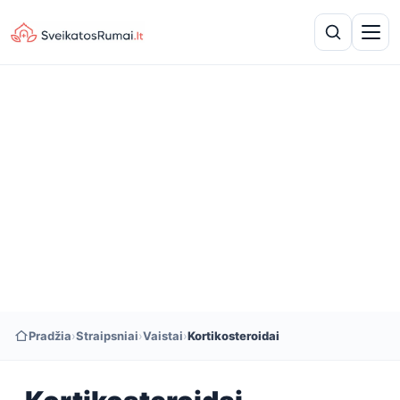
Pradžia
›
Straipsniai
›
Vaistai
›
Kortikosteroidai