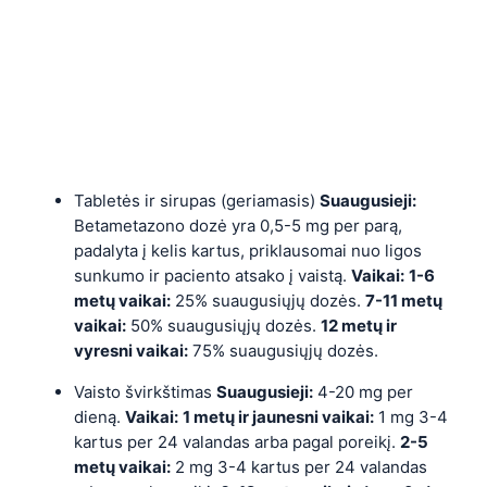
Tabletės ir sirupas (geriamasis)
Suaugusieji:
Betametazono dozė yra 0,5-5 mg per parą,
padalyta į kelis kartus, priklausomai nuo ligos
sunkumo ir paciento atsako į vaistą.
Vaikai:
1-6
metų vaikai:
25% suaugusiųjų dozės.
7-11 metų
vaikai:
50% suaugusiųjų dozės.
12 metų ir
vyresni vaikai:
75% suaugusiųjų dozės.
Vaisto švirkštimas
Suaugusieji:
4-20 mg per
dieną.
Vaikai:
1 metų ir jaunesni vaikai:
1 mg 3-4
kartus per 24 valandas arba pagal poreikį.
2-5
metų vaikai:
2 mg 3-4 kartus per 24 valandas