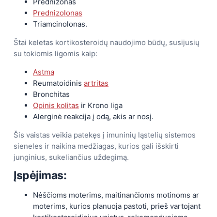
Prednizonas
Prednizolonas
Triamcinolonas.
Štai keletas kortikosteroidų naudojimo būdų, susijusių
su tokiomis ligomis kaip:
Astma
Reumatoidinis
artritas
Bronchitas
Opinis kolitas
ir Krono liga
Alerginė reakcija į odą, akis ar nosį.
Šis vaistas veikia patekęs į imuninių ląstelių sistemos
sieneles ir naikina medžiagas, kurios gali išskirti
junginius, sukeliančius uždegimą.
Įspėjimas:
Nėščioms moterims, maitinančioms motinoms ar
moterims, kurios planuoja pastoti, prieš vartojant