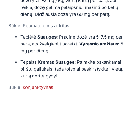
dozė yra 1-2 mg / kg, vieną kartą per parą. Jei
reikia, dozę galima palaipsniui mažinti po kelių
dienų. Didžiausia dozė yra 60 mg per parą.
Būklė: Reumatoidinis artritas
Tablėtė
Suaugęs:
Pradinė dozė yra 5-7,5 mg per
parą, atsižvelgiant į poreikį.
Vyresnio amžiaus:
5
mg per dieną.
Tepalas Kremas
Suaugęs:
Paimkite pakankamai
pirštų galiukais, tada tolygiai paskirstykite į vietą,
kurią norite gydyti.
Būklė:
konjunktyvitas