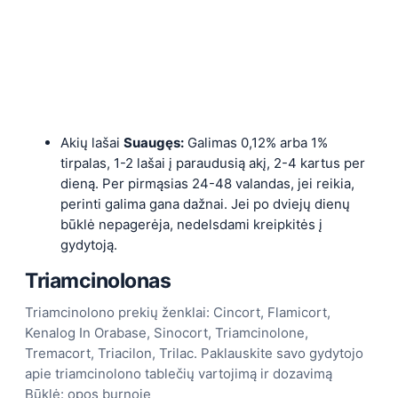
Akių lašai
Suaugęs:
Galimas 0,12% arba 1%
tirpalas, 1-2 lašai į paraudusią akį, 2-4 kartus per
dieną. Per pirmąsias 24-48 valandas, jei reikia,
perinti galima gana dažnai. Jei po dviejų dienų
būklė nepagerėja, nedelsdami kreipkitės į
gydytoją.
Triamcinolonas
Triamcinolono prekių ženklai: Cincort, Flamicort,
Kenalog In Orabase, Sinocort, Triamcinolone,
Tremacort, Triacilon, Trilac. Paklauskite savo gydytojo
apie triamcinolono tablečių vartojimą ir dozavimą
Būklė: opos burnoje