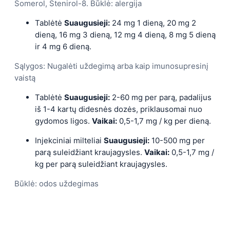
Somerol, Stenirol-8. Būklė: alergija
Tablėtė
Suaugusieji:
24 mg 1 dieną, 20 mg 2
dieną, 16 mg 3 dieną, 12 mg 4 dieną, 8 mg 5 dieną
ir 4 mg 6 dieną.
Sąlygos: Nugalėti uždegimą arba kaip imunosupresinį
vaistą
Tablėtė
Suaugusieji:
2-60 mg per parą, padalijus
iš 1-4 kartų didesnės dozės, priklausomai nuo
gydomos ligos.
Vaikai:
0,5-1,7 mg / kg per dieną.
Injekciniai milteliai
Suaugusieji:
10-500 mg per
parą suleidžiant kraujagysles.
Vaikai:
0,5-1,7 mg /
kg per parą suleidžiant kraujagysles.
Būklė: odos uždegimas