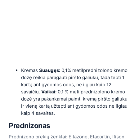
Kremas
Suaugęs:
0,1% metilprednizolono kremo
dozę reikia paragauti piršto galiuku, tada tepti 1
kartą ant gydomos odos, ne ilgiau kaip 12
savaičių.
Vaikai:
0,1 % metilprednizolono kremo
dozė yra pakankamai paimti kremą piršto galiuku
ir vieną kartą užtepti ant gydomos odos ne ilgiau
kaip 4 savaites.
Prednizonas
Prednizono prekių ženklai: Eltazone, Etacortin, Ifison,