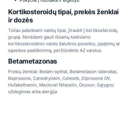
Pokyčiai į nuotaika ir elgesys.
Kortikosteroidų tipai, prekės ženklai
ir dozės
Toliau pateikiami vaistų tipai, įtraukti į kortikosteroidų
grupę. Norėdami gauti išsamų kiekvieno
kortikosteroidinio vaisto šalutinio poveikio, įspėjimų ar
sąveikos paaiškinimą, peržiūrėkite AZ vaistus.
Betametazonas
Prekių ženklai: Betam-opthal, Betametason Valeratas,
Beprosone, Canedrylskin, Celestik, Diprosone OV,
Hufabethamin, Meclovel Nilacelin, Ocuson. Sąlygos:
uždegimas arba alergija