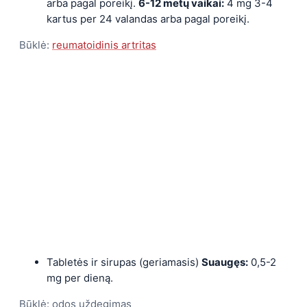
arba pagal poreikį.
6-12 metų vaikai:
4 mg 3-4
kartus per 24 valandas arba pagal poreikį.
Būklė:
reumatoidinis artritas
Tabletės ir sirupas (geriamasis)
Suaugęs:
0,5-2
mg per dieną.
Būklė: odos uždegimas