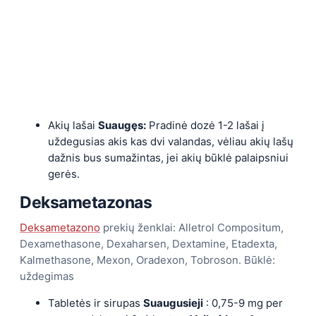
Akių lašai
Suaugęs:
Pradinė dozė 1-2 lašai į
uždegusias akis kas dvi valandas, vėliau akių lašų
dažnis bus sumažintas, jei akių būklė palaipsniui
gerės.
Deksametazonas
Deksametazono
prekių ženklai: Alletrol Compositum,
Dexamethasone, Dexaharsen, Dextamine, Etadexta,
Kalmethasone, Mexon, Oradexon, Tobroson. Būklė:
uždegimas
Tabletės ir sirupas
Suaugusieji
: 0,75-9 mg per