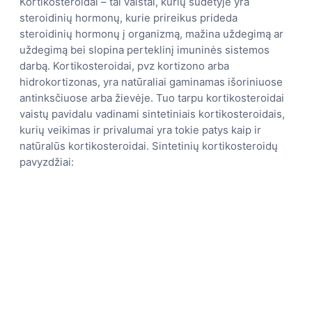
Kortikosteroidai – tai vaistai, kurių sudėtyje yra
steroidinių hormonų, kurie prireikus prideda
steroidinių hormonų į organizmą, mažina uždegimą ar
uždegimą bei slopina perteklinį imuninės sistemos
darbą. Kortikosteroidai, pvz kortizono arba
hidrokortizonas, yra natūraliai gaminamas išoriniuose
antinksčiuose arba žievėje. Tuo tarpu kortikosteroidai
vaistų pavidalu vadinami sintetiniais kortikosteroidais,
kurių veikimas ir privalumai yra tokie patys kaip ir
natūralūs kortikosteroidai. Sintetinių kortikosteroidų
pavyzdžiai: