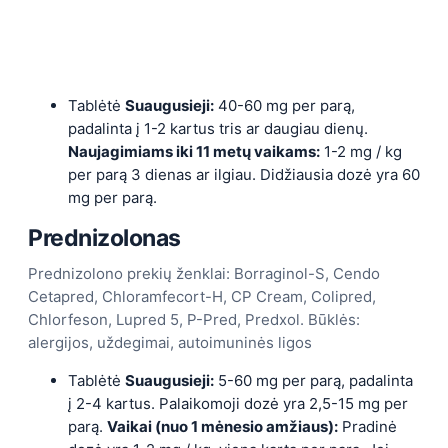
Tablėtė
Suaugusieji:
40-60 mg per parą,
padalinta į 1-2 kartus tris ar daugiau dienų.
Naujagimiams iki 11 metų vaikams:
1-2 mg / kg
per parą 3 dienas ar ilgiau. Didžiausia dozė yra 60
mg per parą.
Prednizolonas
Prednizolono prekių ženklai: Borraginol-S, Cendo
Cetapred, Chloramfecort-H, CP Cream, Colipred,
Chlorfeson, Lupred 5, P-Pred, Predxol. Būklės:
alergijos, uždegimai, autoimuninės ligos
Tablėtė
Suaugusieji:
5-60 mg per parą, padalinta
į 2-4 kartus. Palaikomoji dozė yra 2,5-15 mg per
parą.
Vaikai (nuo 1 mėnesio amžiaus):
Pradinė