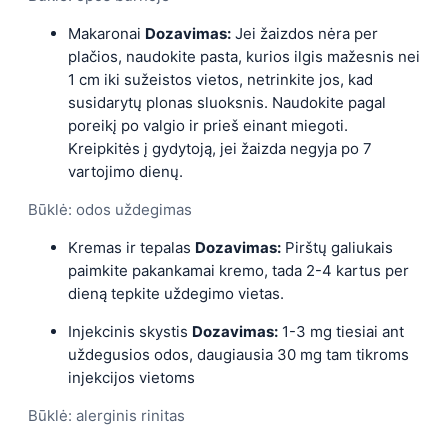
Makaronai
Dozavimas:
Jei žaizdos nėra per
plačios, naudokite pasta, kurios ilgis mažesnis nei
1 cm iki sužeistos vietos, netrinkite jos, kad
susidarytų plonas sluoksnis. Naudokite pagal
poreikį po valgio ir prieš einant miegoti.
Kreipkitės į gydytoją, jei žaizda negyja po 7
vartojimo dienų.
Būklė: odos uždegimas
Kremas ir tepalas
Dozavimas:
Pirštų galiukais
paimkite pakankamai kremo, tada 2-4 ​​kartus per
dieną tepkite uždegimo vietas.
Injekcinis skystis
Dozavimas:
1-3 mg tiesiai ant
uždegusios odos, daugiausia 30 mg tam tikroms
injekcijos vietoms
Būklė: alerginis rinitas