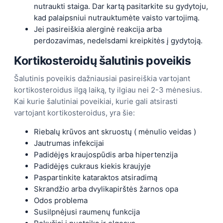
nutraukti staiga. Dar kartą pasitarkite su gydytoju,
kad palaipsniui nutrauktumėte vaisto vartojimą.
Jei pasireiškia alerginė reakcija arba
perdozavimas, nedelsdami kreipkitės į gydytoją.
Kortikosteroidų šalutinis poveikis
Šalutinis poveikis dažniausiai pasireiškia vartojant
kortikosteroidus ilgą laiką, ty ilgiau nei 2-3 mėnesius.
Kai kurie šalutiniai poveikiai, kurie gali atsirasti
vartojant kortikosteroidus, yra šie:
Riebalų krūvos ant skruostų ( mėnulio veidas )
Jautrumas infekcijai
Padidėjęs kraujospūdis arba hipertenzija
Padidėjęs cukraus kiekis kraujyje
Paspartinkite kataraktos atsiradimą
Skrandžio arba dvylikapirštės žarnos opa
Odos problema
Susilpnėjusi raumenų funkcija