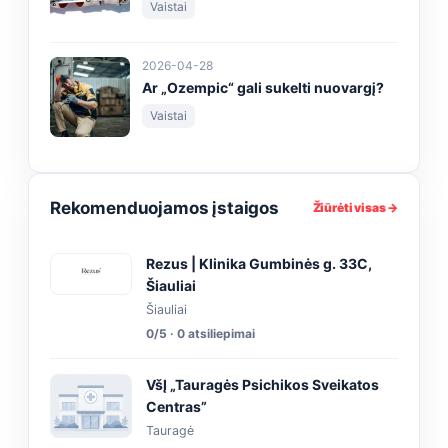
Vaistai
2026-04-28
Ar „Ozempic“ gali sukelti nuovargį?
Vaistai
Rekomenduojamos įstaigos
Žiūrėti visas →
Rezus | Klinika Gumbinės g. 33C,
Šiauliai
Šiauliai
0/5 · 0 atsiliepimai
VšĮ „Tauragės Psichikos Sveikatos
Centras”
Tauragė