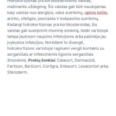
Hidrokortizonas yra kortikosteroidinis vaistas,
mažinantis uždegimą. Šis vaistas gali būti naudojamas
kaip vaistas nuo alergijos, odos sutrikimų,
opinio kolito
,
artrito, vilkligės, psoriazės ir kvėpavimo sutrikimų.
Kadangi hidrokortizonas yra kortikosteroidas, šis
vaistas gali susilpninti imuninę sistemą, todėl vartotojai
tampa jautresni naujoms infekcijoms arba paūmėja jau
įvykusios infekcijos. Norėdami to išvengti,
hidrokortizono vartotojai raginami vengti kontakto su
sergančiais ar infekcinėmis ligomis sergančiais
žmonėmis.
Prekių ženklai:
Calacort, Dermacoid,
Fartison, Berlicort, Cortigra, Enkacort, Lexacorton arba
Steroderm.