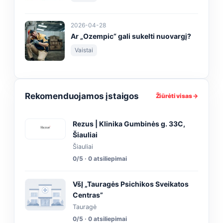
2026-04-28
Ar „Ozempic“ gali sukelti nuovargį?
Vaistai
Rekomenduojamos įstaigos
Žiūrėti visas →
Rezus | Klinika Gumbinės g. 33C,
Šiauliai
Šiauliai
0/5 · 0 atsiliepimai
VšĮ „Tauragės Psichikos Sveikatos
Centras”
Tauragė
0/5 · 0 atsiliepimai