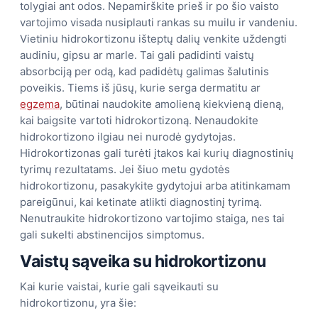
tolygiai ant odos. Nepamirškite prieš ir po šio vaisto
vartojimo visada nusiplauti rankas su muilu ir vandeniu.
Vietiniu hidrokortizonu išteptų dalių venkite uždengti
audiniu, gipsu ar marle. Tai gali padidinti vaistų
absorbciją per odą, kad padidėtų galimas šalutinis
poveikis. Tiems iš jūsų, kurie serga dermatitu ar
egzema
, būtinai naudokite amolieną kiekvieną dieną,
kai baigsite vartoti hidrokortizoną. Nenaudokite
hidrokortizono ilgiau nei nurodė gydytojas.
Hidrokortizonas gali turėti įtakos kai kurių diagnostinių
tyrimų rezultatams. Jei šiuo metu gydotės
hidrokortizonu, pasakykite gydytojui arba atitinkamam
pareigūnui, kai ketinate atlikti diagnostinį tyrimą.
Nenutraukite hidrokortizono vartojimo staiga, nes tai
gali sukelti abstinencijos simptomus.
Vaistų sąveika su hidrokortizonu
Kai kurie vaistai, kurie gali sąveikauti su
hidrokortizonu, yra šie: