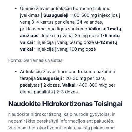
Ūminio žievės antinksčių hormono trūkumo
įveikimas |
Suaugusieji
: 100-500 mg injekcijos į
veną 3-4 kartus per dieną, 24 valandas,
priklausomai nuo ligos sunkumo
Vaikai
<
1 metų
amžiaus
: Injekcija į veną, 25 mg dozė
1-5 metų
vaikai
: Injekcija į veną, 50 mg dozė
6-12 metų
vaikai
: Injekcija į veną, 100 mg dozė
Forma: Geriamasis vaistas
Antinksčių žievės hormono trūkumo pakaitinė
terapija
Suaugusieji
: 20-30 mg per parą,
padalytas į 2 dozes.
Vaikai
: 400-800 mkg per
dieną, padalinta į 2-3 dozes.
Naudokite
Hidrokortizonas
Teisingai
Naudokite hidrokortizoną, kaip nurodė gydytojas, ir
nepamirškite perskaityti informacijos ant pakuotės.
Vietiniam hidrokortizonui tepkite vaistą pakankamai