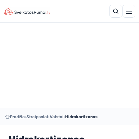
Pradžia
›
Straipsniai
›
Vaistai
›
Hidrokortizonas