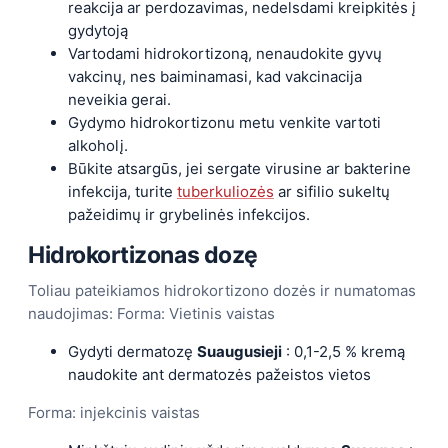
reakcija ar perdozavimas, nedelsdami kreipkitės į
gydytoją
Vartodami hidrokortizoną, nenaudokite gyvų
vakcinų, nes baiminamasi, kad vakcinacija
neveikia gerai.
Gydymo hidrokortizonu metu venkite vartoti
alkoholį.
Būkite atsargūs, jei sergate virusine ar bakterine
infekcija, turite
tuberkuliozės
ar sifilio sukeltų
pažeidimų ir grybelinės infekcijos.
Hidrokortizonas
dozę
Toliau pateikiamos hidrokortizono dozės ir numatomas
naudojimas: Forma: Vietinis vaistas
Gydyti dermatozę
Suaugusieji
: 0,1-2,5 % kremą
naudokite ant dermatozės pažeistos vietos
Forma: injekcinis vaistas