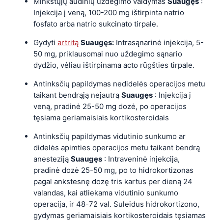
Minkštųjų audinių uždegimo valdymas
Suaugęs
:
Injekcija į veną, 100-200 mg ištirpinta natrio
fosfato arba natrio sukcinato tirpale.
Gydyti
artritą
Suaugęs:
Intrasąnarinė injekcija, 5-
50 mg, priklausomai nuo uždegimo sąnario
dydžio, vėliau ištirpinama acto rūgšties tirpale.
Antinksčių papildymas nedidelės operacijos metu
taikant bendrąją nejautrą
Suaugęs
: Injekcija į
veną, pradinė 25-50 mg dozė, po operacijos
tęsiama geriamaisiais kortikosteroidais
Antinksčių papildymas vidutinio sunkumo ar
didelės apimties operacijos metu taikant bendrą
anesteziją
Suaugęs
: Intraveninė injekcija,
pradinė dozė 25-50 mg, po to hidrokortizonas
pagal ankstesnę dozę tris kartus per dieną 24
valandas, kai atliekama vidutinio sunkumo
operacija, ir 48-72 val. Suleidus hidrokortizono,
gydymas geriamaisiais kortikosteroidais tęsiamas