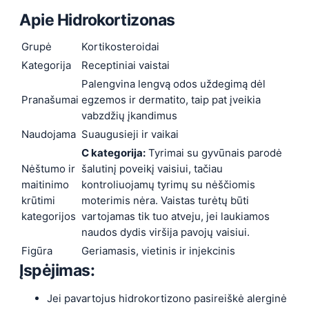
Apie
Hidrokortizonas
Grupė
Kortikosteroidai
Kategorija
Receptiniai vaistai
Palengvina lengvą odos uždegimą dėl
Pranašumai
egzemos ir dermatito, taip pat įveikia
vabzdžių įkandimus
Naudojama
Suaugusieji ir vaikai
C kategorija:
Tyrimai su gyvūnais parodė
Nėštumo ir
šalutinį poveikį vaisiui, tačiau
maitinimo
kontroliuojamų tyrimų su nėščiomis
krūtimi
moterimis nėra. Vaistas turėtų būti
kategorijos
vartojamas tik tuo atveju, jei laukiamos
naudos dydis viršija pavojų vaisiui.
Figūra
Geriamasis, vietinis ir injekcinis
Įspėjimas:
Jei pavartojus hidrokortizono pasireiškė alerginė