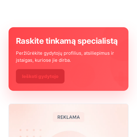
Raskite tinkamą specialistą
Peržiūrėkite gydytojų profilius, atsiliepimus ir
įstaigas, kuriose jie dirba.
Ieškoti gydytojo