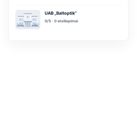
UAB „Baltoptik”
0/5 · 0 atsiliepimai