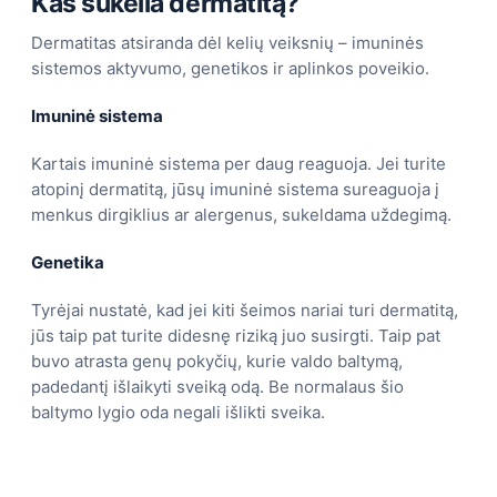
Kas sukelia dermatitą?
Dermatitas atsiranda dėl kelių veiksnių – imuninės
sistemos aktyvumo, genetikos ir aplinkos poveikio.
Imuninė sistema
Kartais imuninė sistema per daug reaguoja. Jei turite
atopinį dermatitą, jūsų imuninė sistema sureaguoja į
menkus dirgiklius ar alergenus, sukeldama uždegimą.
Genetika
Tyrėjai nustatė, kad jei kiti šeimos nariai turi dermatitą,
jūs taip pat turite didesnę riziką juo susirgti. Taip pat
buvo atrasta genų pokyčių, kurie valdo baltymą,
padedantį išlaikyti sveiką odą. Be normalaus šio
baltymo lygio oda negali išlikti sveika.