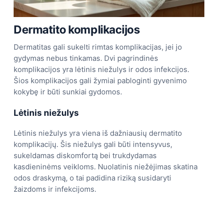
Dermatito komplikacijos
Dermatitas gali sukelti rimtas komplikacijas, jei jo
gydymas nebus tinkamas. Dvi pagrindinės
komplikacijos yra lėtinis niežulys ir odos infekcijos.
Šios komplikacijos gali žymiai pabloginti gyvenimo
kokybę ir būti sunkiai gydomos.
Lėtinis niežulys
Lėtinis niežulys yra viena iš dažniausių dermatito
komplikacijų. Šis niežulys gali būti intensyvus,
sukeldamas diskomfortą bei trukdydamas
kasdieninėms veikloms. Nuolatinis niežėjimas skatina
odos draskymą, o tai padidina riziką susidaryti
žaizdoms ir infekcijoms.