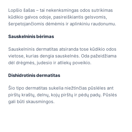
Lopšio šašas – tai nekenksmingas odos sutrikimas
kūdikio galvos odoje, pasireiškiantis gelsvomis,
šerpetojančiomis dėmėmis ir aplinkiniu raudonumu.
Sauskelninis bėrimas
Sauskelninis dermatitas atsiranda tose kūdikio odos
vietose, kurias dengia sauskelnės. Oda pažeidžiama
dėl drėgmės, judesio ir atliekų poveikio.
Dishidrotinis dermatitas
Šio tipo dermatitas sukelia niežtinčias pūslėles ant
pirštų kraštų, delnų, kojų pirštų ir pėdų padų. Pūslės
gali būti skausmingos.