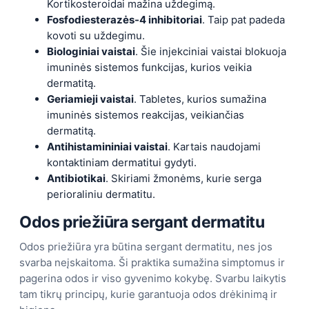
Kortikosteroidai mažina uždegimą.
Fosfodiesterazės-4 inhibitoriai
. Taip pat padeda
kovoti su uždegimu.
Biologiniai vaistai
. Šie injekciniai vaistai blokuoja
imuninės sistemos funkcijas, kurios veikia
dermatitą.
Geriamieji vaistai
. Tabletes, kurios sumažina
imuninės sistemos reakcijas, veikiančias
dermatitą.
Antihistamininiai vaistai
. Kartais naudojami
kontaktiniam dermatitui gydyti.
Antibiotikai
. Skiriami žmonėms, kurie serga
perioraliniu dermatitu.
Odos priežiūra sergant dermatitu
Odos priežiūra yra būtina sergant dermatitu, nes jos
svarba neįskaitoma. Ši praktika sumažina simptomus ir
pagerina odos ir viso gyvenimo kokybę. Svarbu laikytis
tam tikrų principų, kurie garantuoja odos drėkinimą ir