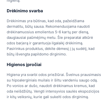
higieną.
Drėkinimo svarba
Drėkinimas yra būtinas, kad oda, pažeidžiama
dermatitu, būtų sausa. Rekomenduojama naudoti
drėkinamuosius emolientus 5-6 kartų per dieną,
daugiausiai paūmėjimų metu. Šie preparatai atkūrė
odos barjerą ir garantuoja ilgalaikį drėkinimą.
Pasirinkus produktus, dėkite dėmesį į jų sudėtį, kad
būtų išvengta papildomo dirginimo.
Higienos įpročiai
Higiena yra svarbi odos priežiūrai. Švelnus prausimasis
su hipoalerginiais muilais ir šiltu vandeniu saugo odą.
Po vonios ar dušo, naudoti drėkinamus kremus, kad
oda neišdžiūtų. Vengti intensyvios saulės ekspozicijos
ir kitų veiksnių, kurie gali sukelti odos dirginimą.