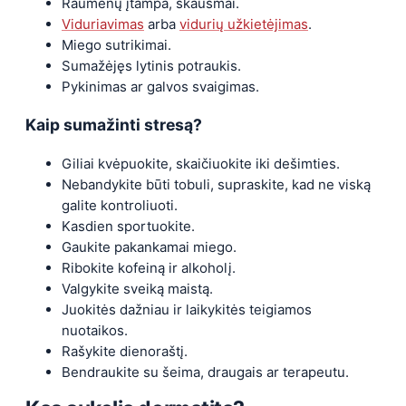
Raumenų įtampa, skausmai.
Viduriavimas
arba
vidurių užkietėjimas
.
Miego sutrikimai.
Sumažėjęs lytinis potraukis.
Pykinimas ar galvos svaigimas.
Kaip sumažinti stresą?
Giliai kvėpuokite, skaičiuokite iki dešimties.
Nebandykite būti tobuli, supraskite, kad ne viską
galite kontroliuoti.
Kasdien sportuokite.
Gaukite pakankamai miego.
Ribokite kofeiną ir alkoholį.
Valgykite sveiką maistą.
Juokitės dažniau ir laikykitės teigiamos
nuotaikos.
Rašykite dienoraštį.
Bendraukite su šeima, draugais ar terapeutu.