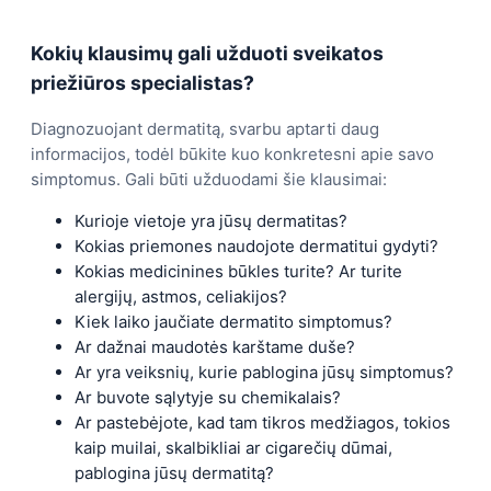
Kokių klausimų gali užduoti sveikatos
priežiūros specialistas?
Diagnozuojant dermatitą, svarbu aptarti daug
informacijos, todėl būkite kuo konkretesni apie savo
simptomus. Gali būti užduodami šie klausimai:
Kurioje vietoje yra jūsų dermatitas?
Kokias priemones naudojote dermatitui gydyti?
Kokias medicinines būkles turite? Ar turite
alergijų, astmos, celiakijos?
Kiek laiko jaučiate dermatito simptomus?
Ar dažnai maudotės karštame duše?
Ar yra veiksnių, kurie pablogina jūsų simptomus?
Ar buvote sąlytyje su chemikalais?
Ar pastebėjote, kad tam tikros medžiagos, tokios
kaip muilai, skalbikliai ar cigarečių dūmai,
pablogina jūsų dermatitą?