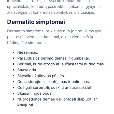
individualias reakcijas. Svarbu konsultuotis su
specialistais, kad būtų pasirinktas tinkamas gydymas,
atsižvelgiant į konkrečias aplinkybes ir situacijas.
Dermatito simptomai
Dermatito simptomai priklauso nuo jo tipo. Jums gali
pasireikšti vienas ar keli tipai, o kiekvienam iš jų
būdingi šie simptomai:
Niežėjimas.
Paraudusios bėrimo dėmės ir gumbeliai.
Bėrimai, kurie atrodo ar jaučiasi tarsi nudegimas.
Sausa oda.
Skysčiu užpildytos pūslės.
Odos storėjimas, kietėjimas ir patinimas.
Oda gali šerpetoti, suskilti ar susiraukšlėti.
Skausmingos opos.
Nubrozdintos dėmės gali pradėti šlapiuoti ar
kraujuoti.