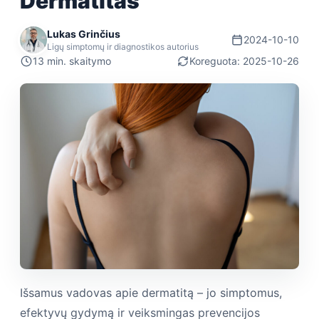
Dermatitas
Lukas Grinčius
2024-10-10
Ligų simptomų ir diagnostikos autorius
13 min. skaitymo
Koreguota: 2025-10-26
Išsamus vadovas apie dermatitą – jo simptomus,
efektyvų gydymą ir veiksmingas prevencijos