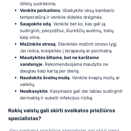
išliktų sudrėkinta.
Venkite perkaitimo
. Išlaikykite vėsų kambario
temperatūrą ir venkite didelės drėgmės.
Saugokite odą
. Venkite bet ko, kas gali ją
sudirginti, pavyzdžiui, šiurkščių audinių, tokių
kaip vilna.
Mažinkite stresą
. Stenkitės mažinti streso lygį.
Jei reikia, kreipkitės į terapeutą ar psichiatrą.
Maudykitės šiltame, bet ne karštame
vandenyje
. Rekomenduojama maudytis ne
daugiau kaip kartą per dieną.
Naudokite švelnų muilą
. Venkite kvapių muilų ar
valiklių.
Nesikasykite
. Kasymasis gali dar labiau sudirginti
dermatitą ir sukelti infekcijos riziką.
Kokių vaistų gali skirti sveikatos priežiūros
specialistas?
Jūsų sveikatos priežiūros specialistas gali skirti vieną