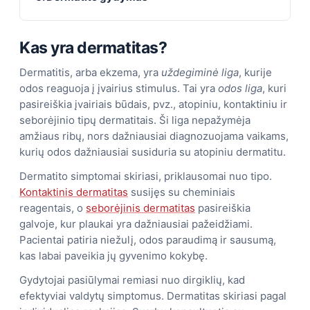
Kas yra dermatitas?
Dermatitis, arba ekzema, yra
uždegiminė liga
, kurije
odos reaguoja į įvairius stimulus. Tai yra
odos liga
, kuri
pasireiškia įvairiais būdais, pvz., atopiniu, kontaktiniu ir
seborėjinio tipų dermatitais. Ši liga nepažymėja
amžiaus ribų, nors dažniausiai diagnozuojama vaikams,
kurių odos dažniausiai susiduria su atopiniu dermatitu.
Dermatito simptomai skiriasi, priklausomai nuo tipo.
Kontaktinis dermatitas
susijęs su cheminiais
reagentais, o
seborėjinis dermatitas
pasireiškia
galvoje, kur plaukai yra dažniausiai pažeidžiami.
Pacientai patiria niežulį, odos paraudimą ir sausumą,
kas labai paveikia jų gyvenimo kokybę.
Gydytojai pasiūlymai remiasi nuo dirgiklių, kad
efektyviai valdytų simptomus. Dermatitas skiriasi pagal