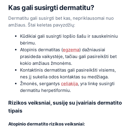
Kas gali susirgti dermatitu?
Dermatitu gali susirgti bet kas, nepriklausomai nuo
amžiaus. Štai keletas pavyzdžių:
Kūdikiai gali susirgti lopšio šašu ir sauskelniniu
bėrimu.
Atopinis dermatitas (
egzema
) dažniausiai
prasideda vaikystėje, tačiau gali pasireikšti bet
kokio amžiaus žmonėms.
Kontaktinis dermatitas gali pasireikšti visiems,
nes jį sukelia odos kontaktas su medžiaga.
Žmonės, sergantys
celiakija
, yra linkę susirgti
dermatitu herpetiformiu.
Rizikos veiksniai, susiję su įvairiais dermatito
tipais
Atopinio dermatito rizikos veiksniai: