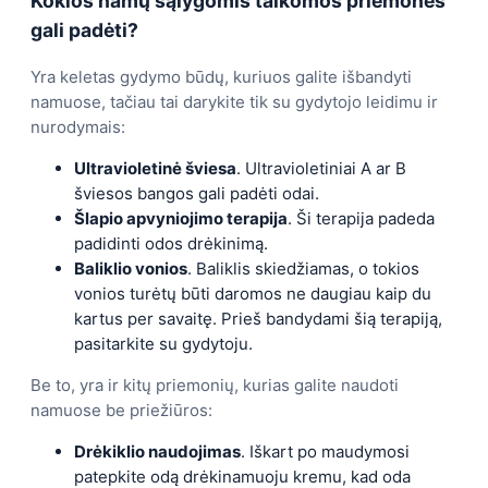
Kokios namų sąlygomis taikomos priemonės
gali padėti?
Yra keletas gydymo būdų, kuriuos galite išbandyti
namuose, tačiau tai darykite tik su gydytojo leidimu ir
nurodymais:
Ultravioletinė šviesa
. Ultravioletiniai A ar B
šviesos bangos gali padėti odai.
Šlapio apvyniojimo terapija
. Ši terapija padeda
padidinti odos drėkinimą.
Baliklio vonios
. Baliklis skiedžiamas, o tokios
vonios turėtų būti daromos ne daugiau kaip du
kartus per savaitę. Prieš bandydami šią terapiją,
pasitarkite su gydytoju.
Be to, yra ir kitų priemonių, kurias galite naudoti
namuose be priežiūros:
Drėkiklio naudojimas
. Iškart po maudymosi
patepkite odą drėkinamuoju kremu, kad oda