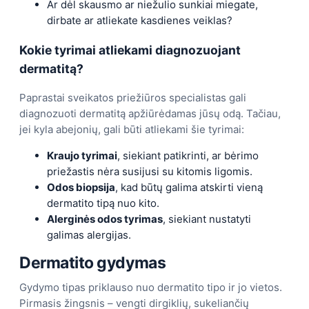
Ar dėl skausmo ar niežulio sunkiai miegate,
dirbate ar atliekate kasdienes veiklas?
Kokie tyrimai atliekami diagnozuojant
dermatitą?
Paprastai sveikatos priežiūros specialistas gali
diagnozuoti dermatitą apžiūrėdamas jūsų odą. Tačiau,
jei kyla abejonių, gali būti atliekami šie tyrimai:
Kraujo tyrimai
, siekiant patikrinti, ar bėrimo
priežastis nėra susijusi su kitomis ligomis.
Odos biopsija
, kad būtų galima atskirti vieną
dermatito tipą nuo kito.
Alerginės odos tyrimas
, siekiant nustatyti
galimas alergijas.
Dermatito gydymas
Gydymo tipas priklauso nuo dermatito tipo ir jo vietos.
Pirmasis žingsnis – vengti dirgiklių, sukeliančių